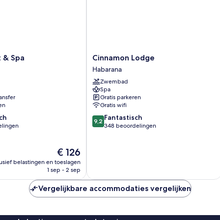
Cinnamon
t & Spa
Cinnamon Lodge
Lodge
Habarana
Habarana
Zwembad
Spa
ansfer
Gratis parkeren
en
Gratis wifi
9.2
ch
Fantastisch
9,2
van
elingen
348 beoordelingen
10,
Fantastisch,
De
€ 126
348
prijs
n
beoordelingen
lusief belastingen en toeslagen
is
1 sep - 2 sep
€ 126
Vergelijkbare accommodaties vergelijken