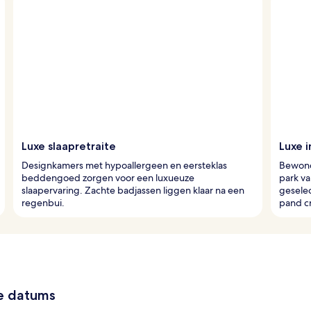
Luxe slaapretraite
Luxe i
Designkamers met hypoallergeen en eersteklas
Bewond
beddengoed zorgen voor een luxueuze
park va
slaapervaring. Zachte badjassen liggen klaar na een
geselec
regenbui.
pand c
ze datums