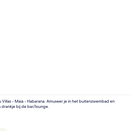
Uitzicht va
ru Villas - Maia - Habarana. Amuseer je in het buitenzwembad en
n drankje bij de bar/lounge.
Premier kame