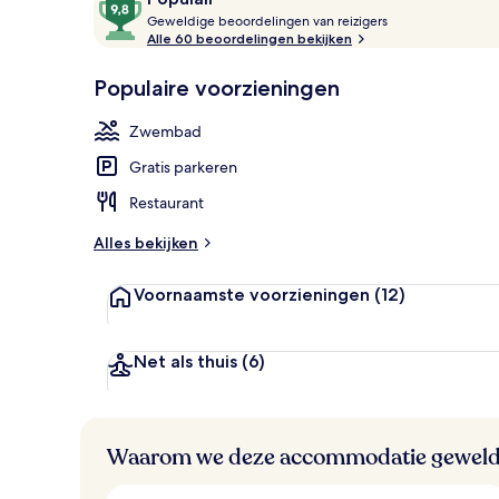
G
van
Geweldige beoordelingen van reizigers
e
Alle 60 beoordelingen bekijken
10,
w
Populair
Restaurant
e
Populaire voorzieningen
l
d
Zwembad
i
g
Gratis parkeren
e
Restaurant
b
e
Alles bekijken
o
o
Voornaamste voorzieningen
(12)
r
d
e
l
Net als thuis
(6)
i
n
g
e
Waarom we deze accommodatie geweld
n