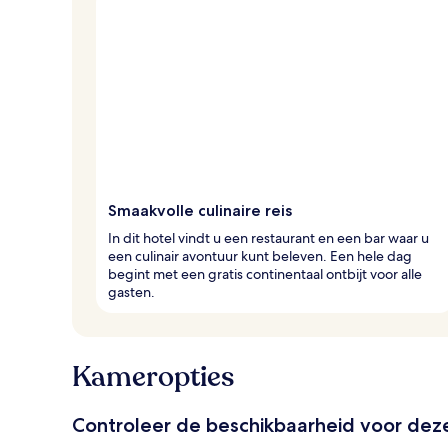
v
a
n
r
e
i
z
i
g
e
r
Smaakvolle culinaire reis
s
In dit hotel vindt u een restaurant en een bar waar u
een culinair avontuur kunt beleven. Een hele dag
begint met een gratis continentaal ontbijt voor alle
gasten.
Kameropties
Controleer de beschikbaarheid voor de