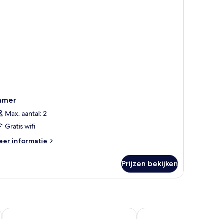
amer
Max. aantal: 2
Gratis wifi
eer
er informatie
tails
er
Prijzen bekijken
amer
Hotel Sigiriya
Jetwing Lake