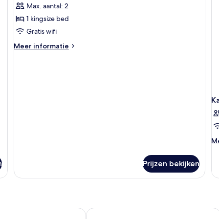
Max. aantal: 2
voor
1 kingsize bed
Premier
Chalet
Gratis wifi
laden
Meer
Meer informatie
details
over
Premier
Chalet
K
M
Me
de
ov
n
Prijzen bekijken
K
& Spa
Cinnamon Lodge