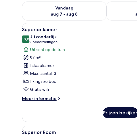
De beschikbaarheid controleren voor vanavond aug 
De beschikbaa
Vandaag
aug 7 - aug 8
Alle
Een ruime kamer met een groot
17
Superior kamer
foto's
Uitzonderlijk
voor
10,0
10,0 van 10
(2
2 beoordelingen
Superior
beoordelingen)
Uitzicht op de tuin
kamer
97 m²
laden
1 slaapkamer
Max. aantal: 3
1 kingsize bed
Gratis wifi
Meer
Meer informatie
details
over
Prijzen bekijke
Superior
kamer
Alle
Een kamer met houten lambrise
7
Superior Room
foto's