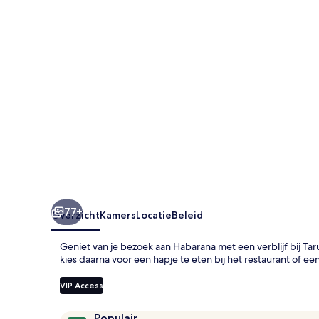
-
Habarana
77+
Overzicht
Kamers
Locatie
Beleid
Geniet van je bezoek aan Habarana met een verblijf bij Ta
kies daarna voor een hapje te eten bij het restaurant of ee
VIP Access
Beoordelingen
9,8
Populair