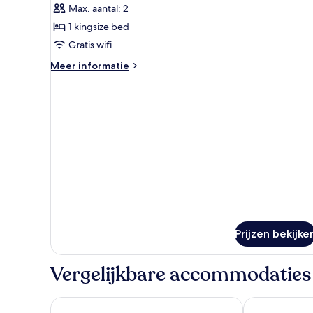
Max. aantal: 2
voor
1 kingsize bed
Superior
Room
Gratis wifi
laden
Meer
Meer informatie
details
over
Superior
Room
Prijzen bekijke
Vergelijkbare accommodaties
Heritance Kandalama
Aliya Resort 