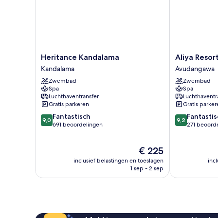
Heritance
Aliya
Heritance Kandalama
Aliya Resor
Kandalama
Resort
Kandalama
Avudangawa
Kandalama
&
Zwembad
Zwembad
Spa
Spa
Spa
Avudangawa
Luchthaventransfer
Luchthaventr
Gratis parkeren
Gratis parker
9.0
9.2
Fantastisch
Fantastis
9,0
9,2
van
van
691 beoordelingen
271 beoord
10,
10,
Fantastisch,
Fantastisch,
De
€ 225
691
271
prijs
beoordelingen
beoordelinge
inclusief belastingen en toeslagen
inc
is
1 sep - 2 sep
€ 225