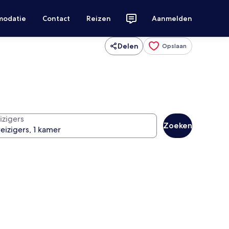
modatie
Contact
Reizen
Aanmelden
Delen
Opslaan
izigers
Zoeken