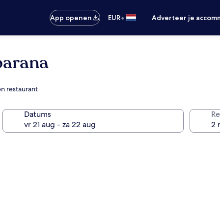
•
App openen
EUR
Adverteer je accom
abarana
en restaurant
Datums
Re