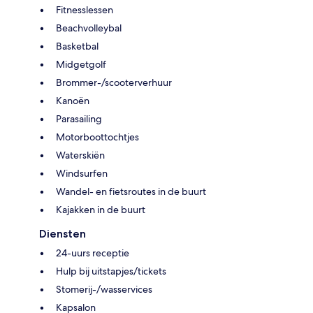
Fitnesslessen
Beachvolleybal
Basketbal
Midgetgolf
Brommer-/scooterverhuur
Kanoën
Parasailing
Motorboottochtjes
Waterskiën
Windsurfen
Wandel- en fietsroutes in de buurt
Kajakken in de buurt
Diensten
24-uurs receptie
Hulp bij uitstapjes/tickets
Stomerij-/wasservices
Kapsalon