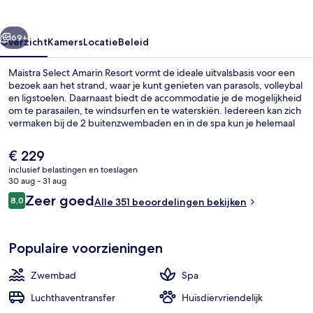
rige
Volgende
69+
Overzicht
Kamers
Locatie
Beleid
Maistra Select Amarin Resort vormt de ideale uitvalsbasis voor een
bezoek aan het strand, waar je kunt genieten van parasols, volleybal
en ligstoelen. Daarnaast biedt de accommodatie je de mogelijkheid
om te parasailen, te windsurfen en te waterskiën. Iedereen kan zich
vermaken bij de 2 buitenzwembaden en in de spa kun je helemaal
tot rust komen met massages. Je kunt eten bij een van de 4
restaurants en bij de 3 bars/lounges kun je genieten van een
De
€ 229
verkoelend drankje. Er zijn een jachthaven en een gratis kinderclub
huidige
inclusief belastingen en toeslagen
en kamerfaciliteiten zoals koelkasten en magnetrons.
prijs
30 aug - 31 aug
Aan het strand, ligstoelen aan het str
is
Beoordelingen
Zeer goed
8,0
Alle 351 beoordelingen bekijken
€ 229
8,0 op 10 –
Populaire voorzieningen
Zwembad
Spa
Luchthaventransfer
Huisdiervriendelijk