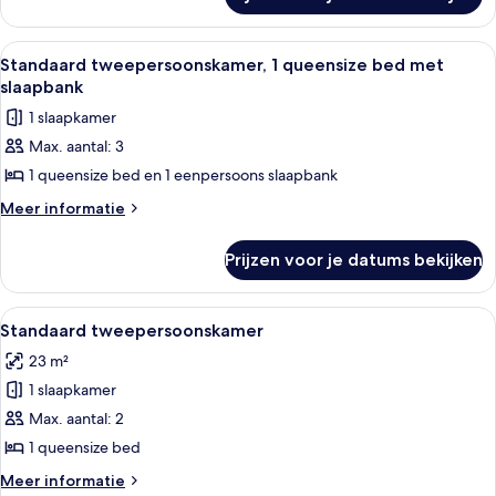
Studio
Alle
Een moderne slaapkamer met een groot
5
Standaard tweepersoonskamer, 1 queensize bed met
foto's
slaapbank
voor
1 slaapkamer
Standaard
Max. aantal: 3
tweepersoonskamer,
1 queensize bed en 1 eenpersoons slaapbank
1
queensize
Meer
Meer informatie
details
bed
over
met
Prijzen voor je datums bekijken
Standaard
slaapbank
tweepersoonskamer,
laden
1
Alle
Een moderne slaapkamer met een groot
5
queensize
Standaard tweepersoonskamer
foto's
bed
23 m²
met
voor
slaapbank
1 slaapkamer
Standaard
tweepersoonskamer
Max. aantal: 2
laden
1 queensize bed
Meer
Meer informatie