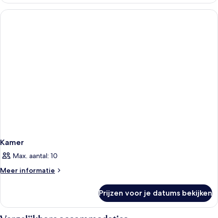
Kamer
Max. aantal: 10
Meer
Meer informatie
details
over
Prijzen voor je datums bekijken
Kamer