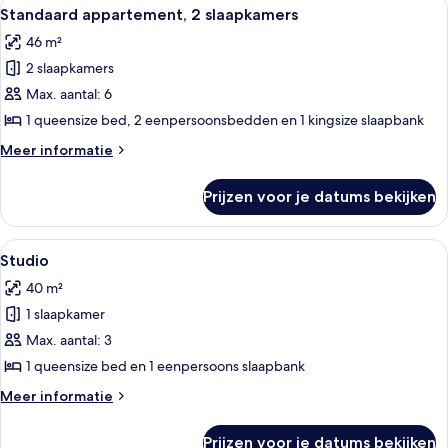
Alle
Een moderne slaapkamer met een groot
3
slaapkamer
Standaard appartement, 2 slaapkamers
foto's
46 m²
voor
2 slaapkamers
Standaard
appartement,
Max. aantal: 6
2
1 queensize bed, 2 eenpersoonsbedden en 1 kingsize slaapbank
slaapkamers
Meer
Meer informatie
laden
details
over
Prijzen voor je datums bekijken
Standaard
appartement,
2
Alle
Een moderne slaapkamer met een groot
4
slaapkamers
Studio
foto's
40 m²
voor
1 slaapkamer
Studio
laden
Max. aantal: 3
1 queensize bed en 1 eenpersoons slaapbank
Meer
Meer informatie
details
over
Prijzen voor je datums bekijken