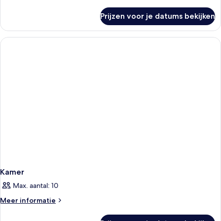
details
over
Prijzen voor je datums bekijken
Standaard
tweepersoonskamer
Kamer
Max. aantal: 10
Meer
Meer informatie
details
over