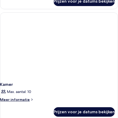
Prijzen voor je datums bekijken
Kamer
Kamer
Max. aantal: 10
Meer
Meer informatie
details
over
Prijzen voor je datums bekijken
Kamer