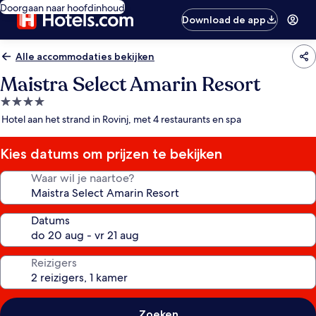
Doorgaan naar hoofdinhoud
Download de app
Alle accommodaties bekijken
Maistra Select Amarin Resort
4.0-
sterrenaccommodatie
Hotel aan het strand in Rovinj, met 4 restaurants en spa
Kies datums om prijzen te bekijken
Waar wil je naartoe?
Datums
Reizigers
Zoeken