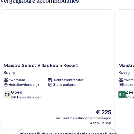
Vergelijkbare accommodaties
Maistra Select Villas Rubin Resort
Maistra 
Maistra
Maistra
Maistra Select Villas Rubin Resort
Maistr
Select
Campin
Rovinj
Rovinj
Villas
Polari
Zwembad
Luchthaventransfer
Zwem
Rubin
Mobile
Huisdiervriendelijk
Gratis parkeren
Keuke
Resort
homes
Rovinj
Rovinj
7.8
8.4
Goed
Zee
7,8
8,4
van
van
241 beoordelingen
173 
10,
10,
Goed,
Zeer
De
€ 225
241
goed,
prijs
inclusief belastingen en toeslagen
beoordelingen
173
is
4 sep - 5 sep
beoorde
€ 225