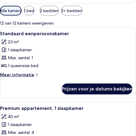
Beschikbare
Alle kamers
1 bed
2 bedden
3+ bedden
filters
voor
12 van 12 kamers weergeven
kamers
Alle
Een moderne slaapkamer met een groot
5
Standaard eenpersoonskamer
foto's
23 m²
voor
1 slaapkamer
Standaard
eenpersoonskamer
Max. aantal: 1
laden
1 queensize bed
Meer
Meer informatie
details
over
Prijzen voor je datums bekijken
Standaard
eenpersoonskamer
Alle
Een eethoek met een tafel, stoelen, e
9
Premium appartement, 1 slaapkamer
foto's
40 m²
voor
1 slaapkamer
Premium
appartement,
Max. aantal: 4