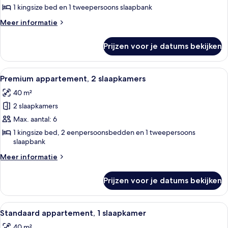
1
1 kingsize bed en 1 tweepersoons slaapbank
slaapkamer
Meer
Meer informatie
laden
details
over
Prijzen voor je datums bekijken
Premium
appartement,
1
Alle
Een eetgedeelte met een tafel voor t
8
slaapkamer
Premium appartement, 2 slaapkamers
foto's
40 m²
voor
2 slaapkamers
Premium
appartement,
Max. aantal: 6
2
1 kingsize bed, 2 eenpersoonsbedden en 1 tweepersoons
slaapbank
slaapkamers
laden
Meer
Meer informatie
details
over
Prijzen voor je datums bekijken
Premium
appartement,
2
Alle
Een moderne hotelkamer met een groot 
4
slaapkamers
Standaard appartement, 1 slaapkamer
foto's
40 m²