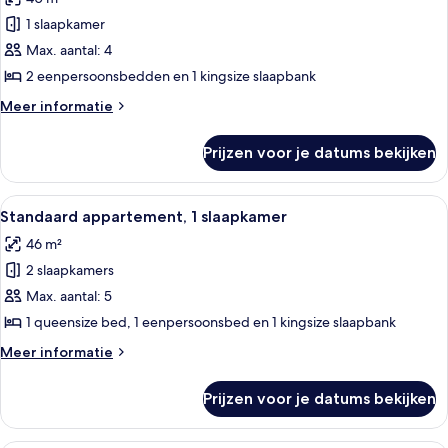
voor
1 slaapkamer
Standaard
appartement,
Max. aantal: 4
1
2 eenpersoonsbedden en 1 kingsize slaapbank
slaapkamer
Meer
Meer informatie
laden
details
over
Prijzen voor je datums bekijken
Standaard
appartement,
1
Alle
Een moderne hotelkamer met een groot 
3
slaapkamer
Standaard appartement, 1 slaapkamer
foto's
46 m²
voor
2 slaapkamers
Standaard
appartement,
Max. aantal: 5
1
1 queensize bed, 1 eenpersoonsbed en 1 kingsize slaapbank
slaapkamer
Meer
Meer informatie
laden
details
over
Prijzen voor je datums bekijken
Standaard
appartement,
1