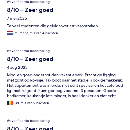
Geverifieerde beoordeling
8/10 – Zeer goed
7 mei 2025
Te veel studenten die geluidsoverlast veroorzaken
Ercüment, reis van 4 nachten
Geverifieerde beoordeling
8/10 – Zeer goed
4 aug 2023
Mooi en goed onderhouden vakantiepark. Prachtige ligging
met zicht op Rovinje. Taxiboot naar het stadje is ook gemakkelijk.
Het appartement was in orde, niet echt speciaal en het zetelbed
ligt niet zo goed. Ruim genoeg voor met 3 personen. Goede
badkamer, keukentje iets minder, is heel donker en niet echt
geschikt om regelmatig in te koken. We gingen dan ook meestal
Kurr, reis van 9 nachten
uit eten. Gingen een paar keer naar het ontbijtbuffet en dit was
wel in orde, veel variatie en aanbod. Aangenaam terras bij het
appartement, maar wij persoonlijk hadden liever een
Geverifieerde beoordeling
appartement boven gehad ipv beneden. Toch iets meer zicht.
Er is vanalles te doen, maar veel tegen betaling. Een glijbaan bij
8/10 – Zeer goed