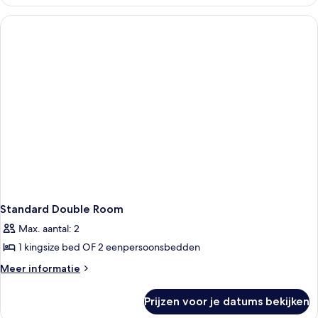
Room
Standard Double Room
Max. aantal: 2
1 kingsize bed OF 2 eenpersoonsbedden
Meer
Meer informatie
details
over
Prijzen voor je datums bekijken
Standard