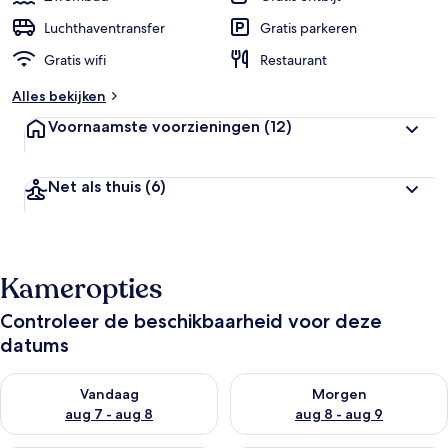
Luchthaventransfer
Gratis parkeren
Gratis wifi
Restaurant
Alles bekijken
Voornaamste voorzieningen
(12)
Net als thuis
(6)
Kameropties
Controleer de beschikbaarheid voor deze
datums
De beschikbaarheid controleren voor vanavond aug 7 - aug 8
De beschikbaarheid controler
Vandaag
Morgen
aug 7 - aug 8
aug 8 - aug 9