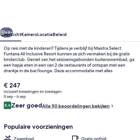
All
Inclusive
Resort
rige
Volgende
48+
Overzicht
Kamers
Locatie
Beleid
Op reis met de kinderen? Tijdens je verblijf bij Maistra Select
Funtana All Inclusive Resort kunnen ze zich vermaken bij de gratis
kinderclub. Geniet van het seizoensgebonden buitenzwembad, ga
een hapje eten in een van 2 de restaurants of ontspan met een
drankje in de bar/lounge. Deze accommodatie met alles
inbegrepen staat ook bekend om highlights zoals een bar aan het
zwembad, een kinderzwembad en een snackbar/deli.
De
€ 247
huidige
inclusief belastingen en toeslagen
prijs
5 sep - 6 sep
Vlak bij het strand, ligstoelen aan het
is
Beoordelingen
Zeer goed
8,4
Alle 90 beoordelingen bekijken
€ 247
8,4 op 10 –
Populaire voorzieningen
Zwembad
Gratis ontbijt