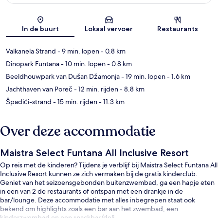
Kaart
In de buurt
Lokaal vervoer
Restaurants
Valkanela Strand
- 9 min. lopen
- 0.8 km
Dinopark Funtana
- 10 min. lopen
- 0.8 km
Beeldhouwpark van Dušan Džamonja
- 19 min. lopen
- 1.6 km
Jachthaven van Poreč
- 12 min. rijden
- 8.8 km
Špadići-strand
- 15 min. rijden
- 11.3 km
Over deze accommodatie
Maistra Select Funtana All Inclusive Resort
Op reis met de kinderen? Tijdens je verblijf bij Maistra Select Funtana All
Inclusive Resort kunnen ze zich vermaken bij de gratis kinderclub.
Geniet van het seizoensgebonden buitenzwembad, ga een hapje eten
in een van 2 de restaurants of ontspan met een drankje in de
bar/lounge. Deze accommodatie met alles inbegrepen staat ook
bekend om highlights zoals een bar aan het zwembad, een
kinderzwembad en een snackbar/deli.