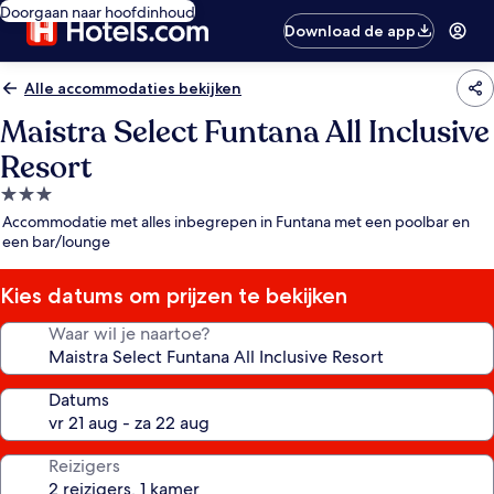
Doorgaan naar hoofdinhoud
Download de app
Alle accommodaties bekijken
Maistra Select Funtana All Inclusive
Resort
3.0-
sterrenaccommodatie
Accommodatie met alles inbegrepen in Funtana met een poolbar en
een bar/lounge
Kies datums om prijzen te bekijken
Waar wil je naartoe?
Datums
Reizigers