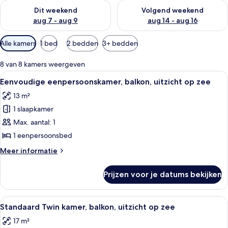
De beschikbaarheid controleren voor dit weekend aug 7 - aug
De beschikbaarheid controler
Dit weekend
Volgend weekend
aug 7 - aug 9
aug 14 - aug 16
Beschikbare
Alle kamers
1 bed
2 bedden
3+ bedden
filters
voor
8 van 8 kamers weergeven
kamers
Alle
Een hotelkamer met een bed, nachtkast
4
Eenvoudige eenpersoonskamer, balkon, uitzicht op zee
foto's
13 m²
voor
1 slaapkamer
Eenvoudige
eenpersoonskamer,
Max. aantal: 1
balkon,
1 eenpersoonsbed
uitzicht
Meer
Meer informatie
op
details
zee
over
Prijzen voor je datums bekijken
Eenvoudige
laden
eenpersoonskamer,
balkon,
Alle
Een hotelkamer met twee bedden, een b
4
uitzicht
Standaard Twin kamer, balkon, uitzicht op zee
foto's
op
17 m²
zee
voor