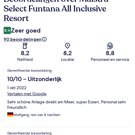
Select Funtana All Inclusive
Resort
Zeer goed
8,4
90 beoordelingen
8,2
8,2
8,8
Netheid
Locatie
Personeel en service
Beoordelingen
Geverifieerde beoordeling
10/10 – Uitzonderlijk
1 okt 2022
Vertalen met Google
Sehr schöne Anlage direkt am Meer, super Essen, Personal sehr
freundlich
Wolfgang, reis van 8 nachten
Geverifieerde beoordeling