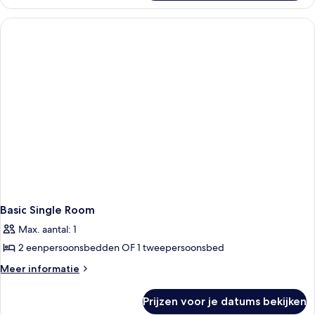
kamer,
balkon
1
laden
twee-
of
2
eenpersoonsbedden,
balkon
Basic Single Room
Max. aantal: 1
2 eenpersoonsbedden OF 1 tweepersoonsbed
Meer
Meer informatie
details
over
Prijzen voor je datums bekijken
Basic