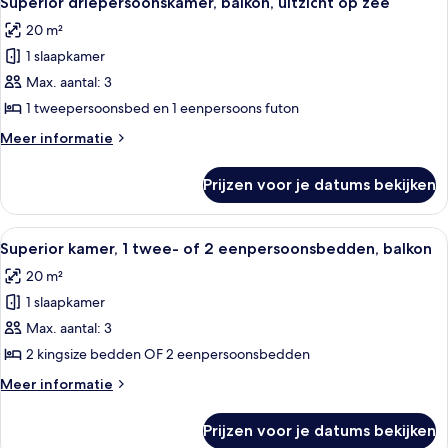
Superior driepersoonskamer, balkon, uitzicht op zee
foto's
zee
20 m²
voor
1 slaapkamer
Superior
driepersoonskamer,
Max. aantal: 3
balkon,
1 tweepersoonsbed en 1 eenpersoons futon
uitzicht
Meer
Meer informatie
op
details
zee
over
Prijzen voor je datums bekijken
Superior
laden
driepersoonskamer,
balkon,
Alle
Hotelkamer met een groot bed, een bur
5
uitzicht
Superior kamer, 1 twee- of 2 eenpersoonsbedden, balkon
foto's
op
20 m²
zee
voor
1 slaapkamer
Superior
kamer,
Max. aantal: 3
1
2 kingsize bedden OF 2 eenpersoonsbedden
twee-
Meer
Meer informatie
of
details
2
over
Prijzen voor je datums bekijken
Superior
eenpersoonsbedden,