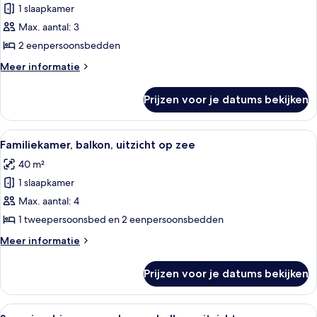
1 slaapkamer
Standaard
Twin
Max. aantal: 3
kamer,
2 eenpersoonsbedden
balkon,
Meer
Meer informatie
uitzicht
details
op
over
Prijzen voor je datums bekijken
Standaard
zee
Twin
laden
kamer,
Alle
Een hotelkamer met twee bedden, een 
4
balkon,
Familiekamer, balkon, uitzicht op zee
foto's
uitzicht
40 m²
op
voor
zee
1 slaapkamer
Familiekamer,
balkon,
Max. aantal: 4
uitzicht
1 tweepersoonsbed en 2 eenpersoonsbedden
op
Meer
Meer informatie
zee
details
laden
over
Prijzen voor je datums bekijken
Familiekamer,
balkon,
uitzicht
Alle
Hotelkamer met een bed, een televisie
6
op