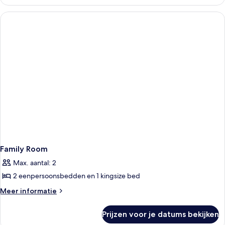
Single
Room
Family Room
Max. aantal: 2
2 eenpersoonsbedden en 1 kingsize bed
Meer
Meer informatie
details
over
Prijzen voor je datums bekijken
Family