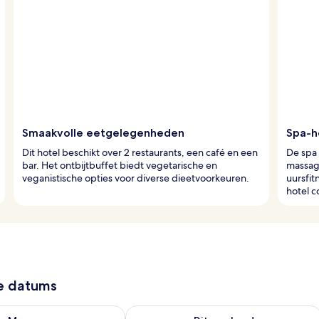
Smaakvolle eetgelegenheden
Spa-h
Dit hotel beschikt over 2 restaurants, een café en een
De spa
bar. Het ontbijtbuffet biedt vegetarische en
massage
veganistische opties voor diverse dieetvoorkeuren.
uursfit
hotel 
ze datums
7 - aug 8
rheid controleren voor morgen aug 8 - aug 9
De beschikbaarheid controleren voor