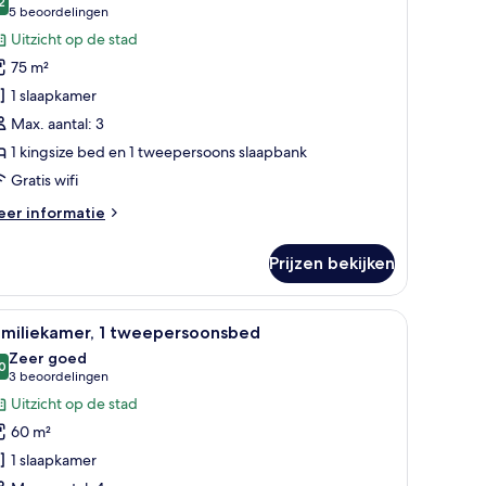
oor
2
9,2 van 10
(5
5 beoordelingen
ite,
beoordelingen)
Uitzicht op de stad
75 m²
laapkamer
1 slaapkamer
aden
Max. aantal: 3
1 kingsize bed en 1 tweepersoons slaapbank
Gratis wifi
eer
er informatie
tails
er
Prijzen bekijken
ite,
aapkamer
en, een televisie, een bureau en uitzicht op de stadshemel.
le
Een moderne hotelkamer met twee bedden, een
6
amiliekamer, 1 tweepersoonsbed
oto's
Zeer goed
oor
0
8,0 van 10
(3
3 beoordelingen
amiliekamer,
beoordelingen)
Uitzicht op de stad
60 m²
weepersoonsbed
1 slaapkamer
aden