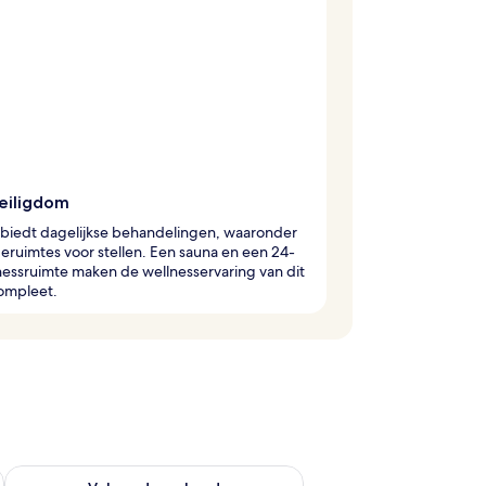
eiligdom
 biedt dagelijkse behandelingen, waaronder
ruimtes voor stellen. Een sauna en een 24-
nessruimte maken de wellnesservaring van dit
compleet.
 dit weekend aug 7 - aug 9
De beschikbaarheid controleren voor volgend weekend aug 14