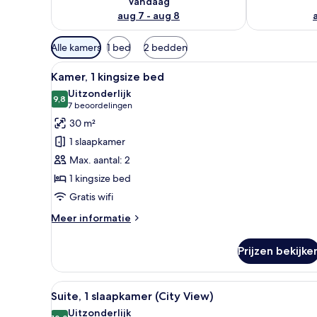
Vandaag
aug 7 - aug 8
Beschikbare
Alle kamers
1 bed
2 bedden
filters
Alle
Kamer, 1 kingsize bed | Een mi
voor
7
Kamer, 1 kingsize bed
foto's
kamers
Uitzonderlijk
voor
9,8
9,8 van 10
(7
7 beoordelingen
Kamer,
beoordelingen)
30 m²
1
1 slaapkamer
kingsize
Max. aantal: 2
bed
1 kingsize bed
laden
Gratis wifi
Meer
Meer informatie
details
over
Prijzen bekijke
Kamer,
1
kingsize
Alle
Een vergaderruimte met een ro
8
bed
Suite, 1 slaapkamer (City View)
foto's
Uitzonderlijk