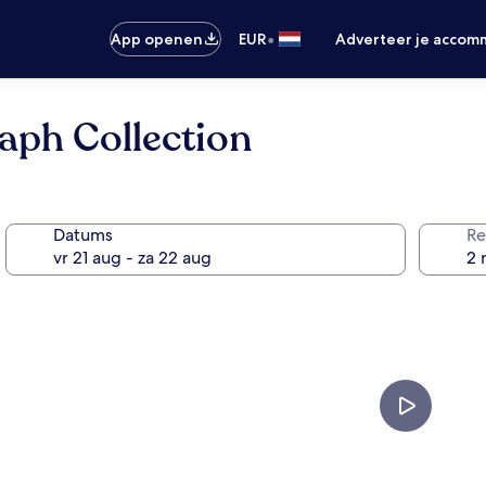
•
App openen
EUR
Adverteer je accom
aph Collection
Datums
Re