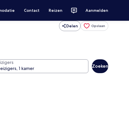
modatie
Contact
Reizen
Aanmelden
Delen
Opslaan
izigers
Zoeken