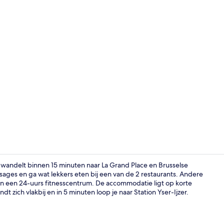
Video van m
e wandelt binnen 15 minuten naar La Grand Place en Brusselse
sages en ga wat lekkers eten bij een van de 2 restaurants. Andere
n een 24-uurs fitnesscentrum. De accommodatie ligt op korte
Behandeling
t zich vlakbij en in 5 minuten loop je naar Station Yser-Ijzer.