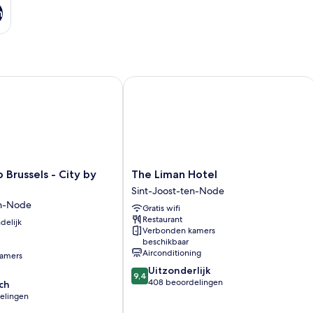
n
Brussels - City by IHG
The Liman Hotel
The
 Brussels - City by
The Liman Hotel
Liman
Sint-Joost-ten-Node
Hotel
en-Node
Gratis wifi
Sint-
Restaurant
delijk
Joost-
Verbonden kamers
ten-
beschikbaar
Node
Airconditioning
amers
9.4
Uitzonderlijk
9,4
van
408 beoordelingen
ch
10,
elingen
Uitzonderlijk,