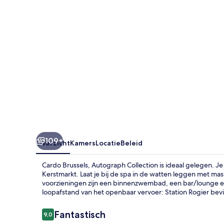
109+
Overzicht
Kamers
Locatie
Beleid
Cardo Brussels, Autograph Collection is ideaal gelegen. J
Kerstmarkt. Laat je bij de spa in de watten leggen met mas
voorzieningen zijn een binnenzwembad, een bar/lounge e
loopafstand van het openbaar vervoer: Station Rogier bevind
Beoordelingen
Fantastisch
9,0
9,0 op 10 –