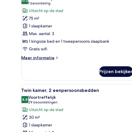
voor
10,0
10,0 van 10
(1
1 beoordeling
Suite,
beoordeling)
Uitzicht op de stad
1
75 m²
slaapkamer
1 slaapkamer
(City
Max. aantal: 3
View)
1 kingsize bed en 1 tweepersoons slaapbank
laden
Gratis wifi
Meer
Meer informatie
details
over
Prijzen bekijke
Suite,
1
slaapkamer
Alle
Een moderne hotelkamer met tw
8
(City
Twin kamer, 2 eenpersoonsbedden
foto's
View)
Voortreffelijk
voor
8,8
8,8 van 10
(29
29 beoordelingen
Twin
beoordelingen)
Uitzicht op de stad
kamer,
30 m²
2
1 slaapkamer
eenpersoonsbedden