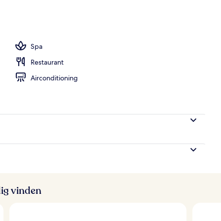
embad, ligstoelen bij het zwembad
Spa
Restaurant
Airconditioning
ig vinden