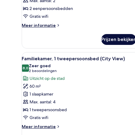
Max. aantal: 2
laden
2 eenpersoonsbedden
Gratis wifi
Meer
Meer informatie
details
over
Prijzen bekijke
Twin
kamer,
2
Alle
Een moderne hotelkamer met ee
6
eenpersoonsbedden
Familiekamer, 1 tweepersoonsbed (City View)
foto's
Zeer goed
voor
8,0
8,0 van 10
(2
2 beoordelingen
Familiekamer,
beoordelingen)
Uitzicht op de stad
1
60 m²
tweepersoonsbed
1 slaapkamer
(City
Max. aantal: 4
View)
1 tweepersoonsbed
laden
Gratis wifi
Meer
Meer informatie
details