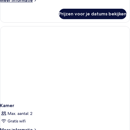
Meer informatie
laden
details
over
Prijzen voor je datums bekijken
Klassieke
kamer,
1
tweepersoonsbed
Kamer
Max. aantal: 2
Gratis wifi
Meer
Meer informatie