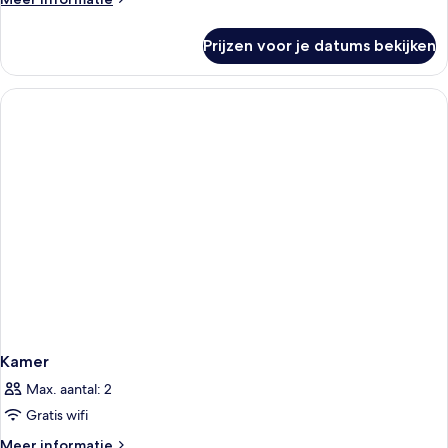
details
over
Prijzen voor je datums bekijken
Kamer
Kamer
Max. aantal: 2
Gratis wifi
Meer
Meer informatie