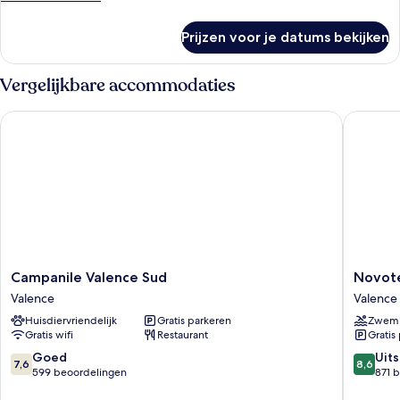
details
over
Prijzen voor je datums bekijken
Kamer
Vergelijkbare accommodaties
Campanile Valence Sud
Novotel 
Campanile
Novotel
Campanile Valence Sud
Novote
Valence
Valence
Valence
Valence
Sud
Sud
Huisdiervriendelijk
Gratis parkeren
Zwem
Valence
Valence
Gratis wifi
Restaurant
Gratis
7.6
8.6
Goed
Uit
7,6
8,6
van
van
599 beoordelingen
871 
10,
10,