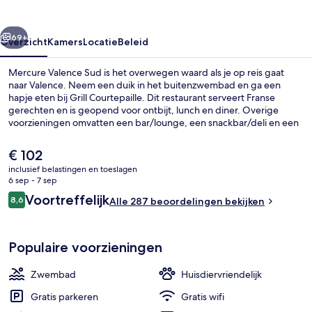
rige
Volgende
69+
Overzicht
Kamers
Locatie
Beleid
Mercure Valence Sud is het overwegen waard als je op reis gaat
naar Valence. Neem een duik in het buitenzwembad en ga een
hapje eten bij Grill Courtepaille. Dit restaurant serveert Franse
gerechten en is geopend voor ontbijt, lunch en diner. Overige
voorzieningen omvatten een bar/lounge, een snackbar/deli en een
terras.
De
€ 102
huidige
inclusief belastingen en toeslagen
prijs
6 sep - 7 sep
Ze serveren er ontbijt, lunch en diner
is
Beoordelingen
Voortreffelijk
8,6
Alle 287 beoordelingen bekijken
€ 102
8,6 op 10 –
Populaire voorzieningen
Zwembad
Huisdiervriendelijk
Gratis parkeren
Gratis wifi