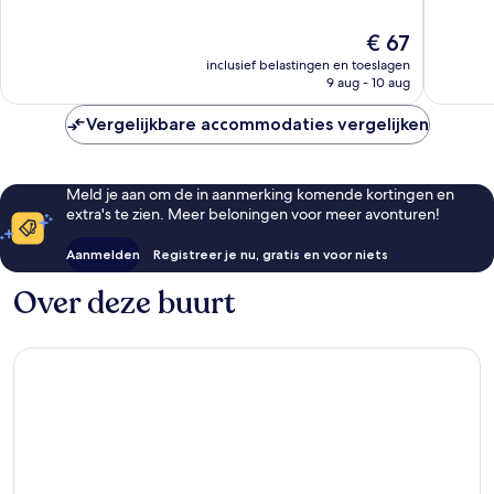
Goed,
Uitstek
599
871
De
€ 67
beoordelingen
beoorde
prijs
inclusief belastingen en toeslagen
is
9 aug - 10 aug
€ 67
Vergelijkbare accommodaties vergelijken
Meld je aan om de in aanmerking komende kortingen en
extra's te zien. Meer beloningen voor meer avonturen!
Aanmelden
Registreer je nu, gratis en voor niets
Over deze buurt