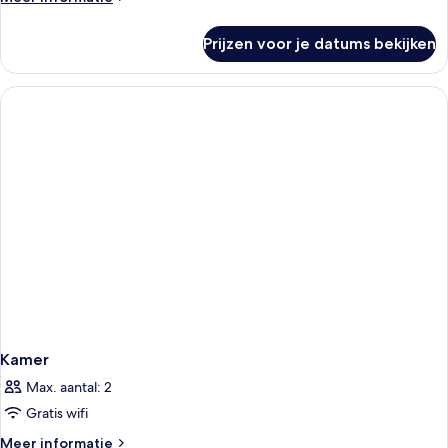
details
over
Prijzen voor je datums bekijken
Kamer
Kamer
Max. aantal: 2
Gratis wifi
Meer
Meer informatie