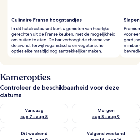
Culinaire Franse hoogstandjes
Slapen 
In dit hotelrestaurant kunt u genieten van heerlijke
Premium
gerechten uit de Franse keuken, met de mogelijkheid
voor een
om buiten te eten. De bar verhoogt de charme van
gordijne
de avond, terwijl veganistische en vegetarische
minibar 
opties elke maaltijd nog aantrekkelijker maken.
bevredi
Kameropties
Controleer de beschikbaarheid voor deze
datums
De beschikbaarheid controleren voor vanavond aug 7 - aug 8
De beschikbaarheid controler
Vandaag
Morgen
aug 7 - aug 8
aug 8 - aug 9
De beschikbaarheid controleren voor dit weekend aug 7 - aug
De beschikbaarheid controler
Dit weekend
Volgend weekend
aug 7 - aug 9
aug 14 - aug 16