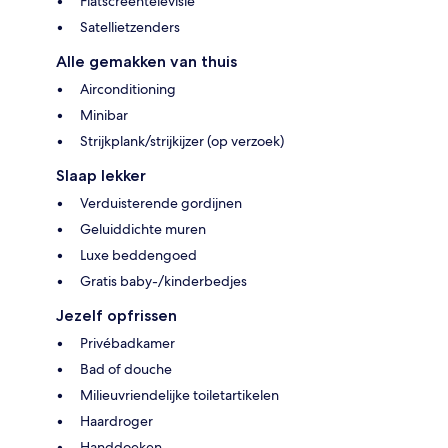
Flatscreentelevisie
Satellietzenders
Alle gemakken van thuis
Airconditioning
Minibar
Strijkplank/strijkijzer (op verzoek)
Slaap lekker
Verduisterende gordijnen
Geluiddichte muren
Luxe beddengoed
Gratis baby-/kinderbedjes
Jezelf opfrissen
Privébadkamer
Bad of douche
Milieuvriendelijke toiletartikelen
Haardroger
Handdoeken