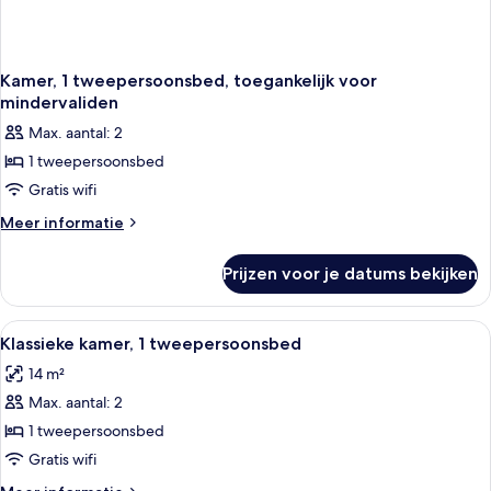
Kamer, 1 tweepersoonsbed, toegankelijk voor
mindervaliden
Max. aantal: 2
1 tweepersoonsbed
Gratis wifi
Meer
Meer informatie
details
over
Prijzen voor je datums bekijken
Kamer,
1
tweepersoonsbed,
Alle
Een moderne slaapkamer met een hout
8
toegankelijk
Klassieke kamer, 1 tweepersoonsbed
foto's
voor
14 m²
mindervaliden
voor
Max. aantal: 2
Klassieke
kamer,
1 tweepersoonsbed
1
Gratis wifi
tweepersoonsbed
Meer