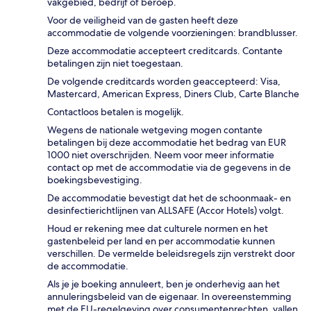
vakgebied, bedrijf of beroep.
Voor de veiligheid van de gasten heeft deze
accommodatie de volgende voorzieningen: brandblusser.
Deze accommodatie accepteert creditcards. Contante
betalingen zijn niet toegestaan.
De volgende creditcards worden geaccepteerd: Visa,
Mastercard, American Express, Diners Club, Carte Blanche
Contactloos betalen is mogelijk.
Wegens de nationale wetgeving mogen contante
betalingen bij deze accommodatie het bedrag van EUR
1000 niet overschrijden. Neem voor meer informatie
contact op met de accommodatie via de gegevens in de
boekingsbevestiging.
De accommodatie bevestigt dat het de schoonmaak- en
desinfectierichtlijnen van ALLSAFE (Accor Hotels) volgt.
Houd er rekening mee dat culturele normen en het
gastenbeleid per land en per accommodatie kunnen
verschillen. De vermelde beleidsregels zijn verstrekt door
de accommodatie.
Als je je boeking annuleert, ben je onderhevig aan het
annuleringsbeleid van de eigenaar. In overeenstemming
met de EU-regelgeving over consumentenrechten, vallen