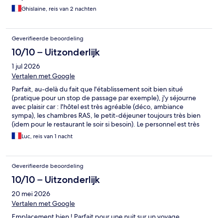
Ghislaine, reis van 2 nachten
Geverifieerde beoordeling
10/10 – Uitzonderlijk
1 jul 2026
Vertalen met Google
Parfait, au-delà du fait que l'établissement soit bien situé
(pratique pour un stop de passage par exemple), j'y séjourne
avec plaisir car : l'hôtel est très agréable (déco, ambiance
sympa), les chambres RAS, le petit-déjeuner toujours très bien
(idem pour le restaurant le soir si besoin). Le personnel est très
aimable et professionnel. Bref, un sans faute.
Luc, reis van 1 nacht
Geverifieerde beoordeling
10/10 – Uitzonderlijk
20 mei 2026
Vertalen met Google
Emplacement bien ! Parfait pour une nuit sur un voyage