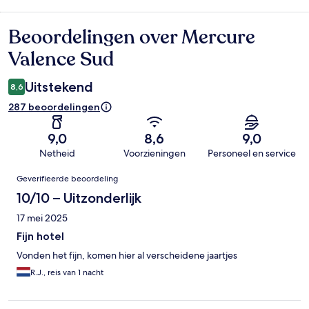
Beoordelingen over Mercure
Beoordelingen
Valence Sud
Uitstekend
8,6
287 beoordelingen
9,0
8,6
9,0
Netheid
Voorzieningen
Personeel en service
Beoordelingen
Geverifieerde beoordeling
10/10 – Uitzonderlijk
17 mei 2025
Fijn hotel
Vonden het fijn, komen hier al verscheidene jaartjes
R.J., reis van 1 nacht