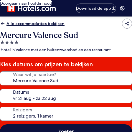
Doorgaan naar hoofdinhoud
Download de app
Alle accommodaties bekijken
Mercure Valence Sud
4.0-
sterrenaccommodatie
Hotel in Valence met een buitenzwembad en een restaurant
Kies datums om prijzen te bekijken
Waar wil je naartoe?
Datums
Reizigers
Zoeken