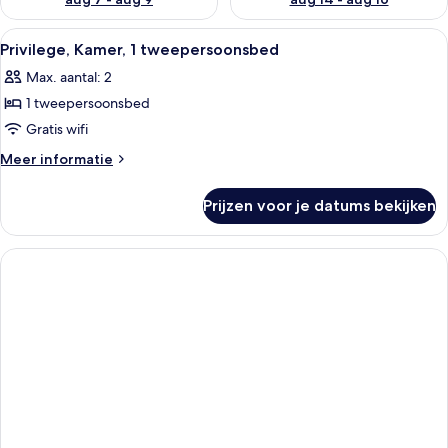
Alle
Een moderne hotelkamer met een hout
7
Privilege, Kamer, 1 tweepersoonsbed
foto's
Max. aantal: 2
voor
1 tweepersoonsbed
Privilege,
Kamer,
Gratis wifi
1
Meer
Meer informatie
tweepersoonsbed
details
over
laden
Prijzen voor je datums bekijken
Privilege,
Kamer,
1
tweepersoonsbed