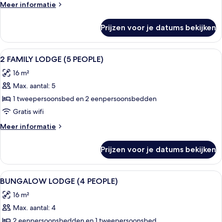
Meer
Meer informatie
details
over
Prijzen voor je datums bekijken
Kamer
Alle
Luxe beddengoed, donzen dekbedden
5
2 FAMILY LODGE (5 PEOPLE)
foto's
16 m²
voor
Max. aantal: 5
2
FAMILY
1 tweepersoonsbed en 2 eenpersoonsbedden
LODGE
Gratis wifi
(5
Meer
Meer informatie
PEOPLE)
details
laden
over
Prijzen voor je datums bekijken
2
FAMILY
LODGE
Alle
Luxe beddengoed, donzen dekbedden
4
(5
BUNGALOW LODGE (4 PEOPLE)
foto's
PEOPLE)
16 m²
voor
Max. aantal: 4
BUNGALOW
LODGE
2 eenpersoonsbedden en 1 tweepersoonsbed