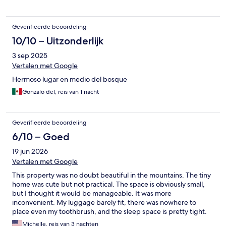
Geverifieerde beoordeling
10/10 – Uitzonderlijk
3 sep 2025
Vertalen met Google
Hermoso lugar en medio del bosque
Gonzalo del, reis van 1 nacht
Geverifieerde beoordeling
6/10 – Goed
19 jun 2026
Vertalen met Google
This property was no doubt beautiful in the mountains. The tiny
home was cute but not practical. The space is obviously small,
but I thought it would be manageable. It was more
inconvenient. My luggage barely fit, there was nowhere to
place even my toothbrush, and the sleep space is pretty tight.
Might be fun for kids, but too tiny for two adults.
Michelle, reis van 3 nachten