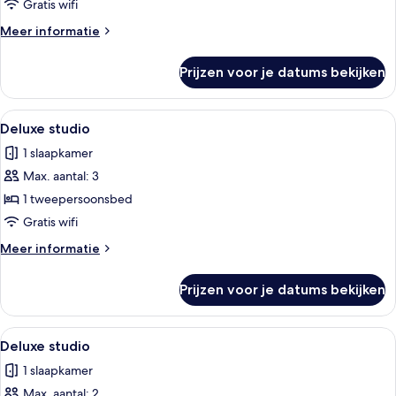
laden
Gratis wifi
Meer
Meer informatie
details
over
Prijzen voor je datums bekijken
Deluxe
kamer
Alle
Een moderne hotelkamer met balkon, be
5
Deluxe studio
foto's
1 slaapkamer
voor
Max. aantal: 3
Deluxe
studio
1 tweepersoonsbed
laden
Gratis wifi
Meer
Meer informatie
details
over
Prijzen voor je datums bekijken
Deluxe
studio
Alle
Een moderne hotelkamer met een bed, 
4
Deluxe studio
foto's
1 slaapkamer
voor
Max. aantal: 2