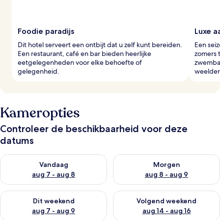
Foodie paradijs
Luxe a
Dit hotel serveert een ontbijt dat u zelf kunt bereiden.
Een sei
Een restaurant, café en bar bieden heerlijke
zomers t
eetgelegenheden voor elke behoefte of
zwembad
gelegenheid.
weelder
Kameropties
Controleer de beschikbaarheid voor deze
datums
De beschikbaarheid controleren voor vanavond aug 7 - aug 8
De beschikbaarheid controler
Vandaag
Morgen
aug 7 - aug 8
aug 8 - aug 9
De beschikbaarheid controleren voor dit weekend aug 7 - aug
De beschikbaarheid controler
Dit weekend
Volgend weekend
aug 7 - aug 9
aug 14 - aug 16