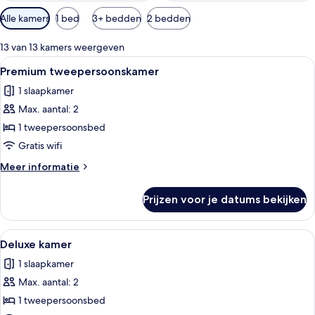
Beschikbare
Alle kamers
1 bed
3+ bedden
2 bedden
filters
voor
13 van 13 kamers weergeven
kamers
Alle
Een moderne slaapkamer met een bed, 
4
Premium tweepersoonskamer
foto's
1 slaapkamer
voor
Max. aantal: 2
Premium
tweepersoonskamer
1 tweepersoonsbed
laden
Gratis wifi
Meer
Meer informatie
details
over
Prijzen voor je datums bekijken
Premium
tweepersoonskamer
Alle
Een moderne hotelkamer met balkon, be
4
Deluxe kamer
foto's
1 slaapkamer
voor
Max. aantal: 2
Deluxe
kamer
1 tweepersoonsbed