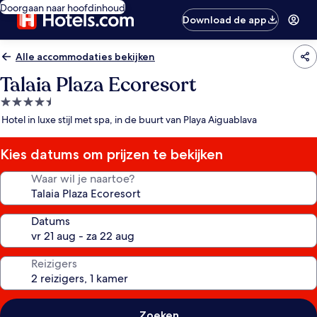
Doorgaan naar hoofdinhoud
Download de app
Alle accommodaties bekijken
Talaia Plaza Ecoresort
4.5-
sterrenaccommodatie
Hotel in luxe stijl met spa, in de buurt van Playa Aiguablava
Kies datums om prijzen te bekijken
Waar wil je naartoe?
Datums
Reizigers
Zoeken