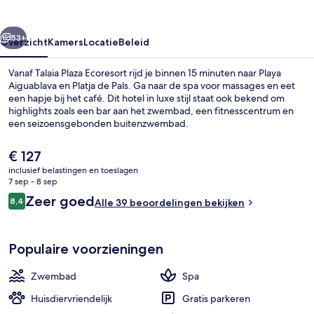
rige
Volgende
53+
Overzicht
Kamers
Locatie
Beleid
Vanaf Talaia Plaza Ecoresort rijd je binnen 15 minuten naar Playa
Aiguablava en Platja de Pals. Ga naar de spa voor massages en eet
een hapje bij het café. Dit hotel in luxe stijl staat ook bekend om
highlights zoals een bar aan het zwembad, een fitnesscentrum en
een seizoensgebonden buitenzwembad.
De
€ 127
huidige
inclusief belastingen en toeslagen
prijs
7 sep - 8 sep
Een seizoensgebonden buitenzwemb
is
Beoordelingen
Zeer goed
8,4
Alle 39 beoordelingen bekijken
€ 127
8,4 op 10 –
Populaire voorzieningen
Zwembad
Spa
Huisdiervriendelijk
Gratis parkeren