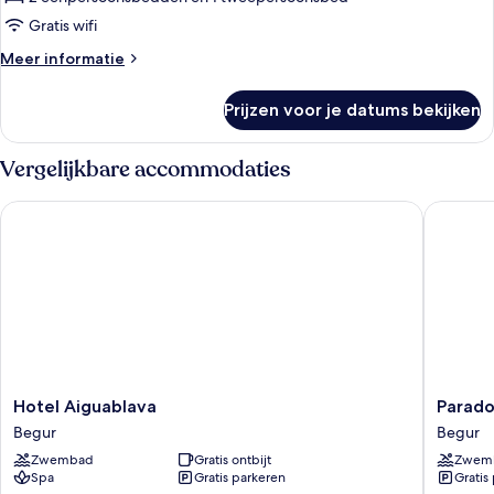
(4
Gratis wifi
PEOPLE)
Meer
Meer informatie
laden
details
over
Prijzen voor je datums bekijken
BUNGALOW
LODGE
(4
Vergelijkbare accommodaties
PEOPLE)
Hotel Aiguablava
Parador 
Hotel
Parador
Hotel Aiguablava
Parado
Aiguablava
de
Begur
Begur
Begur
Aiguabl
Zwembad
Gratis ontbijt
Zwem
Begur
Spa
Gratis parkeren
Gratis