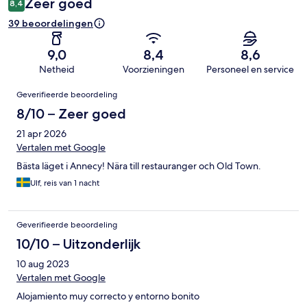
Zeer goed
8,4
39 beoordelingen
9,0
8,4
8,6
Netheid
Voorzieningen
Personeel en service
Beoordelingen
Geverifieerde beoordeling
8/10 – Zeer goed
21 apr 2026
Vertalen met Google
Bästa läget i Annecy! Nära till restauranger och Old Town.
Ulf, reis van 1 nacht
Geverifieerde beoordeling
10/10 – Uitzonderlijk
10 aug 2023
Vertalen met Google
Alojamiento muy correcto y entorno bonito