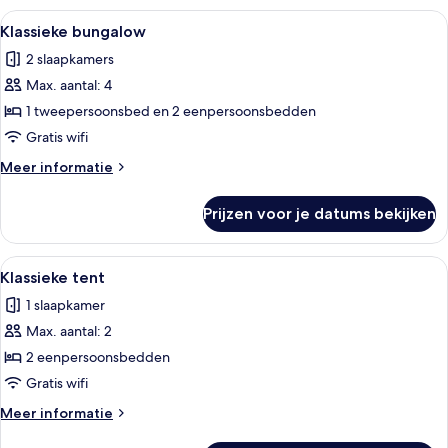
Alle
Klassieke bungalow | Luxe beddengo
6
Klassieke bungalow
foto's
2 slaapkamers
voor
Max. aantal: 4
Klassieke
bungalow
1 tweepersoonsbed en 2 eenpersoonsbedden
laden
Gratis wifi
Meer
Meer informatie
details
over
Prijzen voor je datums bekijken
Klassieke
bungalow
Alle
Een gezellig tentverblijf met twee bed
4
Klassieke tent
foto's
1 slaapkamer
voor
Max. aantal: 2
Klassieke
tent
2 eenpersoonsbedden
laden
Gratis wifi
Meer
Meer informatie
details
over