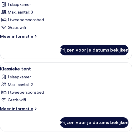
1 slaapkamer
voor
Max. aantal: 3
Premier
studio
1 tweepersoonsbed
laden
Gratis wifi
Meer
Meer informatie
details
over
Prijzen voor je datums bekijken
Premier
studio
Alle
Een tent met een houten terras, omri
5
Klassieke tent
foto's
1 slaapkamer
voor
Max. aantal: 2
Klassieke
tent
1 tweepersoonsbed
laden
Gratis wifi
Meer
Meer informatie
details
over
Prijzen voor je datums bekijken
Klassieke
tent