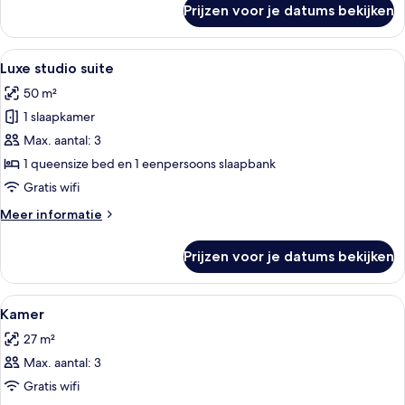
Prijzen voor je datums bekijken
Klassieke
tent
Alle
Een slaapkamer met een bed, bedlamp
1
Luxe studio suite
foto's
50 m²
voor
1 slaapkamer
Luxe
studio
Max. aantal: 3
suite
1 queensize bed en 1 eenpersoons slaapbank
laden
Gratis wifi
Meer
Meer informatie
details
over
Prijzen voor je datums bekijken
Luxe
studio
suite
Alle
Luxe beddengoed, donzen dekbedden
2
Kamer
foto's
27 m²
voor
Max. aantal: 3
Kamer
laden
Gratis wifi