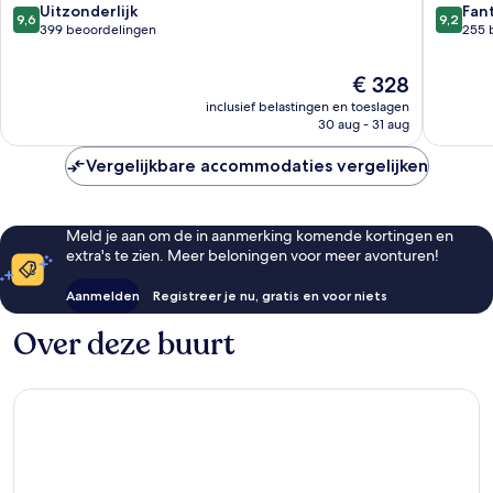
9.6
9.2
Uitzonderlijk
Fan
9,6
9,2
van
van
399 beoordelingen
255 
10,
10,
Uitzonderlijk,
Fantasti
De
€ 328
399
255
prijs
inclusief belastingen en toeslagen
beoordelingen
beoorde
is
30 aug - 31 aug
€ 328
Vergelijkbare accommodaties vergelijken
Meld je aan om de in aanmerking komende kortingen en
extra's te zien. Meer beloningen voor meer avonturen!
Aanmelden
Registreer je nu, gratis en voor niets
Over deze buurt