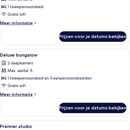
Deluxe
studio
1 tweepersoonsbed
laden
Gratis wifi
Meer
Meer informatie
details
over
Prijzen voor je datums bekijken
Deluxe
studio
Alle
Een modern buitenmeubilairgedeelte m
5
Deluxe bungalow
foto's
2 slaapkamers
voor
Max. aantal: 5
Deluxe
bungalow
1 tweepersoonsbed en 3 eenpersoonsbedden
laden
Gratis wifi
Meer
Meer informatie
details
over
Prijzen voor je datums bekijken
Deluxe
bungalow
Alle
Een ruimtelijk ingerichte leefruimte m
4
Premier studio
foto's