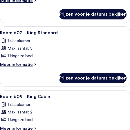
Meer
Meer informatie
Queen
details
over
Standard
Prijzen voor je datums bekijken
Room
laden
607
-
Alle
Een hotelkamer met een groot bed, een
5
Queen
Room 602 - King Standard
foto's
Standard
1 slaapkamer
voor
Max. aantal: 3
Room
602
1 kingsize bed
-
Meer
Meer informatie
King
details
over
Standard
Prijzen voor je datums bekijken
Room
laden
602
-
Alle
Een hotelkamer met een bed, een bure
6
King
Room 609 - King Cabin
foto's
Standard
1 slaapkamer
voor
Max. aantal: 2
Room
609
1 kingsize bed
-
Meer
Meer informatie