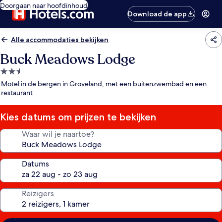
Doorgaan naar hoofdinhoud
Download de app
Alle accommodaties bekijken
Buck Meadows Lodge
2.5-
sterrenaccommodatie
Motel in de bergen in Groveland, met een buitenzwembad en een
restaurant
Kies datums om prijzen te bekijken
Waar wil je naartoe?
Datums
Reizigers