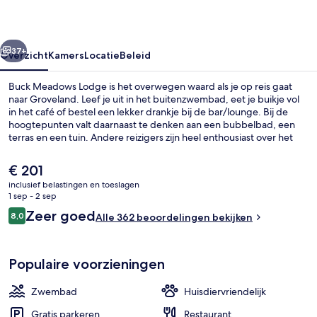
rige
Volgende
37+
Overzicht
Kamers
Locatie
Beleid
Buck Meadows Lodge is het overwegen waard als je op reis gaat
naar Groveland. Leef je uit in het buitenzwembad, eet je buikje vol
in het café of bestel een lekker drankje bij de bar/lounge. Bij de
hoogtepunten valt daarnaast te denken aan een bubbelbad, een
terras en een tuin. Andere reizigers zijn heel enthousiast over het
behulpzame personeel.
De
€ 201
huidige
inclusief belastingen en toeslagen
prijs
1 sep - 2 sep
Restaurant
is
Beoordelingen
Zeer goed
8,0
Alle 362 beoordelingen bekijken
€ 201
8,0 op 10 –
Populaire voorzieningen
Zwembad
Huisdiervriendelijk
Gratis parkeren
Restaurant