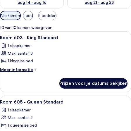
aug 14 - aug 16
aug 21 - aug 23
Beschikbare
Alle kamers
1 bed
2 bedden
filters
voor
10 van 10 kamers weergeven
kamers
Alle
Een hotelkamer met een bed, een bure
5
Room 603 - King Standard
foto's
1 slaapkamer
voor
Max. aantal: 3
Room
603
1 kingsize bed
-
Meer
Meer informatie
King
details
over
Standard
Prijzen voor je datums bekijken
Room
laden
603
-
Alle
Een hotelkamer met een bed, een bure
5
King
Room 605 - Queen Standard
foto's
Standard
1 slaapkamer
voor
Max. aantal: 2
Room
605
1 queensize bed