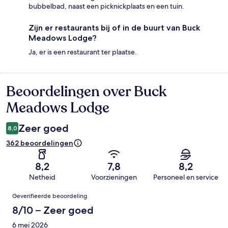
bubbelbad, naast een picknickplaats en een tuin.
Zijn er restaurants bij of in de buurt van Buck
Meadows Lodge?
Ja, er is een restaurant ter plaatse.
Beoordelingen over Buck
Beoordelingen
Meadows Lodge
Zeer goed
8,0
362 beoordelingen
8,2
7,8
8,2
Netheid
Voorzieningen
Personeel en service
Beoordelingen
Geverifieerde beoordeling
8/10 – Zeer goed
6 mei 2026