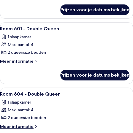
Queen
details
over
Deluxe
Prijzen voor je datums bekijken
Room
laden
611
-
Alle
Een hotelkamer met twee bedden, een 
5
Queen
Room 601 - Double Queen
foto's
Deluxe
1 slaapkamer
voor
Max. aantal: 4
Room
601
2 queensize bedden
-
Meer
Meer informatie
Double
details
over
Queen
Prijzen voor je datums bekijken
Room
laden
601
-
Alle
Een hotelkamer met twee bedden, een b
4
Double
Room 604 - Double Queen
foto's
Queen
1 slaapkamer
voor
Max. aantal: 4
Room
604
2 queensize bedden
-
Meer
Meer informatie
Double
details