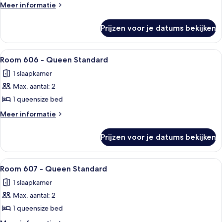
-
Meer
Meer informatie
Queen
details
over
Standard
Prijzen voor je datums bekijken
Room
laden
605
-
Alle
Hotelkamer met een bed, bureau met st
5
Queen
Room 606 - Queen Standard
foto's
Standard
1 slaapkamer
voor
Max. aantal: 2
Room
606
1 queensize bed
-
Meer
Meer informatie
Queen
details
over
Standard
Prijzen voor je datums bekijken
Room
laden
606
-
Alle
Een hotelkamer met een bed, nachtkast
5
Queen
Room 607 - Queen Standard
foto's
Standard
1 slaapkamer
voor
Max. aantal: 2
Room
607
1 queensize bed
-