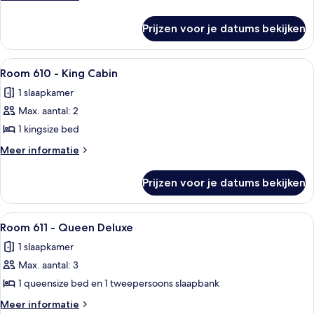
King
details
over
Cabin
Prijzen voor je datums bekijken
Room
laden
609
-
Alle
Een hotelkamer met een bed, een bure
6
King
Room 610 - King Cabin
foto's
Cabin
1 slaapkamer
voor
Max. aantal: 2
Room
610
1 kingsize bed
-
Meer
Meer informatie
King
details
over
Cabin
Prijzen voor je datums bekijken
Room
laden
610
-
Alle
Een hotelkamer met een bed, bureau, 
6
King
Room 611 - Queen Deluxe
foto's
Cabin
1 slaapkamer
voor
Max. aantal: 3
Room
611
1 queensize bed en 1 tweepersoons slaapbank
-
Meer
Meer informatie