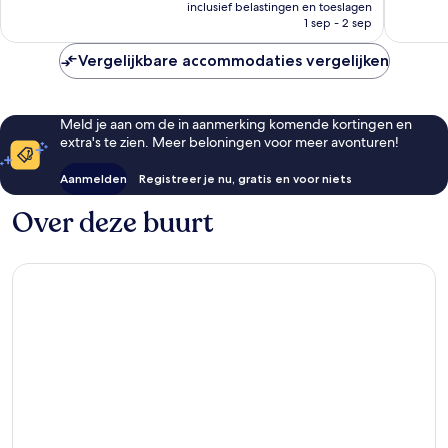
prijs
1.014
4.262
inclusief belastingen en toeslagen
is
1 sep - 2 sep
beoordelingen
beoorde
€ 219
Vergelijkbare accommodaties vergelijken
Meld je aan om de in aanmerking komende kortingen en
extra's te zien. Meer beloningen voor meer avonturen!
Aanmelden
Registreer je nu, gratis en voor niets
Over deze buurt