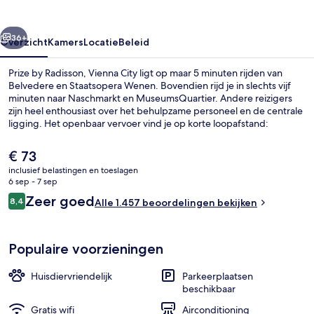
City
rige
Volgende
36+
Overzicht
Kamers
Locatie
Beleid
Prize by Radisson, Vienna City ligt op maar 5 minuten rijden van
Belvedere en Staatsopera Wenen. Bovendien rijd je in slechts vijf
minuten naar Naschmarkt en MuseumsQuartier. Andere reizigers
zijn heel enthousiast over het behulpzame personeel en de centrale
ligging. Het openbaar vervoer vind je op korte loopafstand:
Tramhalte Alfred-Adler-Straße ligt vlakbij en Tramhalte Hlawkagasse
ligt 6 minuten verderop.
De
€ 73
huidige
inclusief belastingen en toeslagen
prijs
6 sep - 7 sep
Exterieur
is
Beoordelingen
Zeer goed
8,4
Alle 1.457 beoordelingen bekijken
€ 73
8,4 op 10 –
Populaire voorzieningen
Huisdiervriendelijk
Parkeerplaatsen
beschikbaar
Gratis wifi
Airconditioning