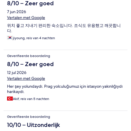
8/10 – Zeer goed
7 jun 2026
Vertalen met Google
위치 좋고 지내기 편리한 숙소입니다. 조식도 유용했고 깨끗합니
다.
jiyoung, reis van 4 nachten
Geverifieerde beoordeling
8/10 – Zeer goed
12 jul 2026
Vertalen met Google
Her şey yolundaydı. Prag yolculuğumuz için istasyon yakınlığıydı
harikaydı.
Akif, reis van 5 nachten
Geverifieerde beoordeling
10/10 – Uitzonderlijk