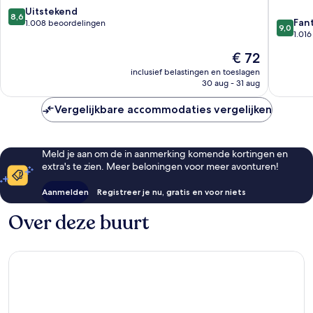
8.6
Uitstekend
8,6
9.0
Fan
van
1.008 beoordelingen
9,0
van
1.01
10,
10,
Uitstekend,
De
€ 72
Fantasti
1.008
prijs
1.016
inclusief belastingen en toeslagen
beoordelingen
is
30 aug - 31 aug
beoorde
€ 72
Vergelijkbare accommodaties vergelijken
Meld je aan om de in aanmerking komende kortingen en
extra's te zien. Meer beloningen voor meer avonturen!
Aanmelden
Registreer je nu, gratis en voor niets
Over deze buurt