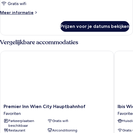
laden
Gratis wifi
Meer
Meer informatie
details
over
Prijzen voor je datums bekijken
Comfort
kamer
(Design)
Vergelijkbare accommodaties
Premier Inn Wien City Hauptbahnhof
Ibis Wie
Premier
Ibis
Premier Inn Wien City Hauptbahnhof
Ibis W
Inn
Wien
Favoriten
Favorite
Wien
Hauptb
Parkeerplaatsen
Gratis wifi
Huisdi
City
Favorite
beschikbaar
Hauptbahnhof
Restaurant
Airconditioning
Gratis 
Favoriten