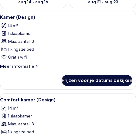
aug 14 - aug 16
aug 21 - aug 23
Alle
Een moderne hotelkamer met een bed,
13
Kamer (Design)
foto's
14 m²
voor
1 slaapkamer
Kamer
(Design)
Max. aantal: 3
laden
1 kingsize bed
Gratis wifi
Meer
Meer informatie
details
over
Prijzen voor je datums bekijken
Kamer
(Design)
Alle
Een moderne hotelkamer met een bed,
14
Comfort kamer (Design)
foto's
14 m²
voor
1 slaapkamer
Comfort
kamer
Max. aantal: 3
(Design)
1 kingsize bed