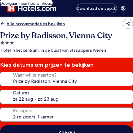
Doorgaan naar hoofdinhoud
Download de app
Alle accommodaties bekijken
Prize by Radisson, Vienna City
3.0-
sterrenaccommodatie
Hotel in het centrum, in de buurt van Staatsopera Wenen
Kies datums om prijzen te bekijken
Waar wil je naartoe?
Datums
Reizigers
Zoeken