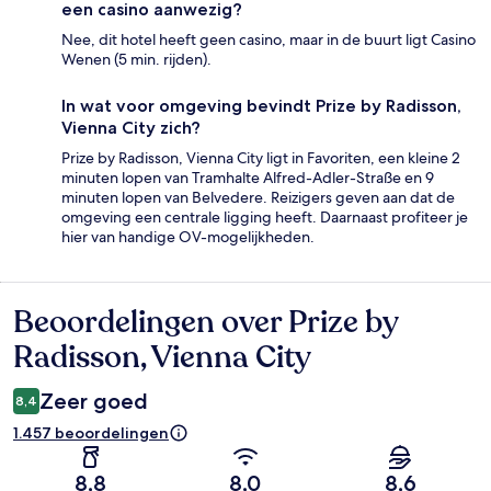
een casino aanwezig?
Nee, dit hotel heeft geen casino, maar in de buurt ligt Casino
Wenen (5 min. rijden).
In wat voor omgeving bevindt Prize by Radisson,
Vienna City zich?
Prize by Radisson, Vienna City ligt in Favoriten, een kleine 2
minuten lopen van Tramhalte Alfred-Adler-Straße en 9
minuten lopen van Belvedere. Reizigers geven aan dat de
omgeving een centrale ligging heeft. Daarnaast profiteer je
hier van handige OV-mogelijkheden.
Beoordelingen over Prize by
Beoordelingen
Radisson, Vienna City
Zeer goed
8,4
1.457 beoordelingen
8,8
8,0
8,6