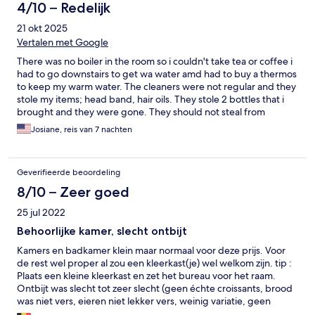
4/10 – Redelijk
21 okt 2025
Vertalen met Google
There was no boiler in the room so i couldn't take tea or coffee i
had to go downstairs to get wa water amd had to buy a thermos
to keep my warm water. The cleaners were not regular and they
stole my items; head band, hair oils. They stole 2 bottles that i
brought and they were gone. They should not steal from
customers so i was so disappointed. I am yet to check my
Josiane, reis van 7 nachten
jewelery. I hope they didn't steal it!
Geverifieerde beoordeling
8/10 – Zeer goed
25 jul 2022
Behoorlijke kamer, slecht ontbijt
Kamers en badkamer klein maar normaal voor deze prijs. Voor
de rest wel proper al zou een kleerkast(je) wel welkom zijn. tip :
Plaats een kleine kleerkast en zet het bureau voor het raam.
Ontbijt was slecht tot zeer slecht (geen échte croissants, brood
was niet vers, eieren niet lekker vers, weinig variatie, geen
broodrooster om het minder verse brood eventueel te toasten.