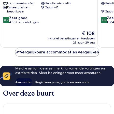
Luchthaventransfer
Huisdiervriendelijk
Huisdi
Airport
de
Parkeerplaatsen
Gratis wifi
Tremblay-
Gaulle
beschikbaar
Gratis 
en-
Trembla
8.0
8.2
France
Zeer goed
en-
Zee
8,0
8,2
van
van
4.807 beoordelingen
France
1.58
10,
10,
Zeer
Zeer
De
€ 108
goed,
goed,
prijs
inclusief belastingen en toeslagen
4.807
1.584
is
28 aug - 29 aug
beoordelingen
beoorde
€ 108
Vergelijkbare accommodaties vergelijken
Meld je aan om de in aanmerking komende kortingen en
extra's te zien. Meer beloningen voor meer avonturen!
Aanmelden
Registreer je nu, gratis en voor niets
Over deze buurt