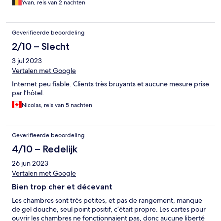
Yvan, reis van 2 nachten
s'Avonds veel ratten op weg naar de metro. Kamer wel proper,
metro op een 5 tal minuten stappen, personeel vriedelijk aan de
balie, weinig gemotiveerd in de keuken...
Geverifieerde beoordeling
2/10 – Slecht
3 jul 2023
Vertalen met Google
Internet peu fiable. Clients très bruyants et aucune mesure prise
par l’hôtel.
Nicolas, reis van 5 nachten
Geverifieerde beoordeling
4/10 – Redelijk
26 jun 2023
Vertalen met Google
Bien trop cher et décevant
Les chambres sont très petites, et pas de rangement, manque
de gel douche, seul point positif, c’était propre. Les cartes pour
ouvrir les chambres ne fonctionnaient pas, donc aucune liberté