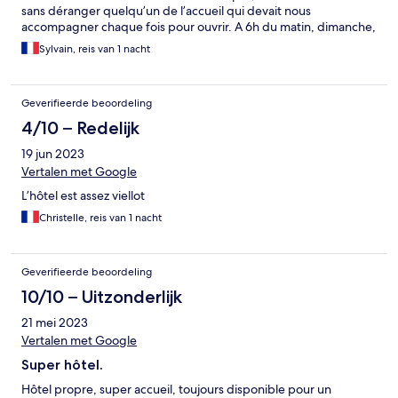
sans déranger quelqu’un de l’accueil qui devait nous
accompagner chaque fois pour ouvrir. A 6h du matin, dimanche,
alarme incendie parce que quelqu’un fumait dans sa chambre,
Sylvain, reis van 1 nacht
encore un problème technique. Au petit déjeuner, aucun pain
spécial du boulanger, uniquement des petits pains précuits, du
pain de mie et de la brioche industrielle. J’ai demandé s’il était
Geverifieerde beoordeling
possible de voir les infos durant le petit déjeuner, là encore,
problème technique, la télé n’a apparemment jamais
4/10 – Redelijk
fonctionné. De plus lors du paiement, impossible de payer avec
19 jun 2023
des chèques vacances. Bref, je ne comprends pas la notation de
8/10, il mériterait plutôt 5, mais juste parce que le personnel
Vertalen met Google
était sympa et serviable.
L’hôtel est assez viellot
Christelle, reis van 1 nacht
Geverifieerde beoordeling
10/10 – Uitzonderlijk
21 mei 2023
Vertalen met Google
Super hôtel.
Hôtel propre, super accueil, toujours disponible pour un