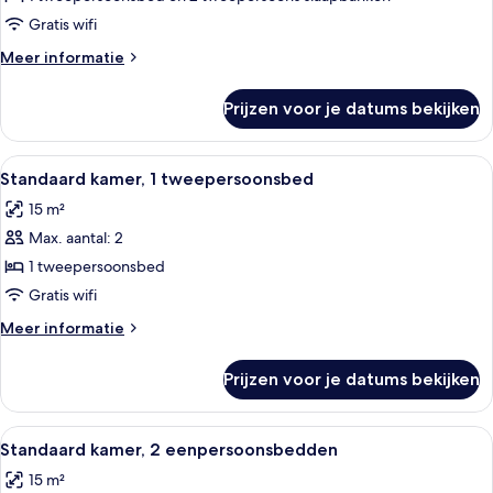
bedden
Gratis wifi
laden
Meer
Meer informatie
details
over
Prijzen voor je datums bekijken
Familiekamer,
meerdere
bedden
Alle
Een hotelkamer met een groot bed, ee
4
Standaard kamer, 1 tweepersoonsbed
foto's
15 m²
voor
Max. aantal: 2
Standaard
kamer,
1 tweepersoonsbed
1
Gratis wifi
tweepersoonsbed
Meer
Meer informatie
laden
details
over
Prijzen voor je datums bekijken
Standaard
kamer,
1
Alle
Een hotelkamer met een groot bed, een
4
tweepersoonsbed
Standaard kamer, 2 eenpersoonsbedden
foto's
15 m²
voor