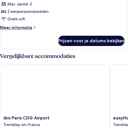
Max. aantal: 2
Standaard
kamer,
2 eenpersoonsbedden
2
Gratis wifi
eenpersoonsbedden
Meer
Meer informatie
laden
details
over
Prijzen voor je datums bekijken
Standaard
kamer,
2
Vergelijkbare accommodaties
eenpersoonsbedden
ibis Paris CDG Airport
easyHote
ibis
easyHot
ibis Paris CDG Airport
easyHo
Paris
Paris
Tremblay-en-France
Trembla
CDG
Charles