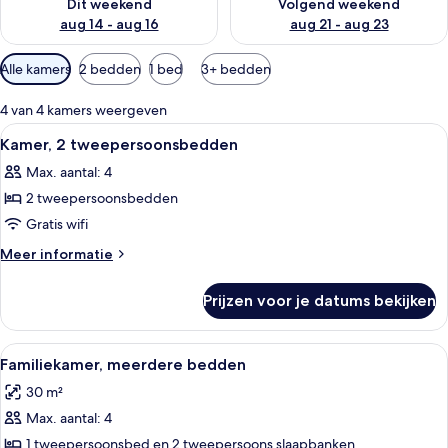
Dit weekend
Volgend weekend
aug 14 - aug 16
aug 21 - aug 23
Beschikbare
Alle kamers
2 bedden
1 bed
3+ bedden
filters
voor
4 van 4 kamers weergeven
kamers
Alle
Een hotelkamer met een groot bed, ee
4
Kamer, 2 tweepersoonsbedden
foto's
Max. aantal: 4
voor
2 tweepersoonsbedden
Kamer,
2
Gratis wifi
tweepersoonsbedden
Meer
Meer informatie
laden
details
over
Prijzen voor je datums bekijken
Kamer,
2
tweepersoonsbedden
Alle
Een moderne woonkamer met een grijz
3
Familiekamer, meerdere bedden
foto's
30 m²
voor
Max. aantal: 4
Familiekamer,
meerdere
1 tweepersoonsbed en 2 tweepersoons slaapbanken