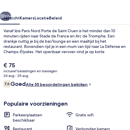
de
Saint
rige
Volgende
Ouen
37+
Overzicht
Kamers
Locatie
Beleid
Vanaf ibis Paris Nord Porte de Saint Ouen is het minder dan 10
minuten rijden naar Stade de France en Arc de Triomphe. Een
drankje nuttig je bij de bar/lounge en een maaltijd bij het
restaurant. Bovendien rijd je in een mum van tijd naar La Défense en
Champs-Élysées. Het openbaar vervoer vind je op korte
loopafstand: het is 7 minuten lopen naar Metrostation Porte de
Saint-Ouen en 9 minuten naar Metrostation Garibaldi.
De
€ 75
huidige
inclusief belastingen en toeslagen
prijs
24 aug - 25 aug
Dagelijks ontbijtbuffet (toeslag)
is
Beoordelingen
Goed
7,6
Alle 55 beoordelingen bekijken
€ 75
7,6 op 10 –
Populaire voorzieningen
Parkeerplaatsen
Gratis wifi
beschikbaar
Restaurant
Verbonden kamers