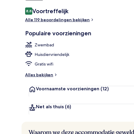
Beoordelingen
Voortreffelijk
8,8
8,8 op 10 –
Een sauna, e
Alle 119 beoordelingen bekijken
Populaire voorzieningen
Zwembad
Huisdiervriendelijk
Gratis wifi
Alles bekijken
Voornaamste voorzieningen
(12)
Net als thuis
(6)
Waarom we deze accommodatie geweld