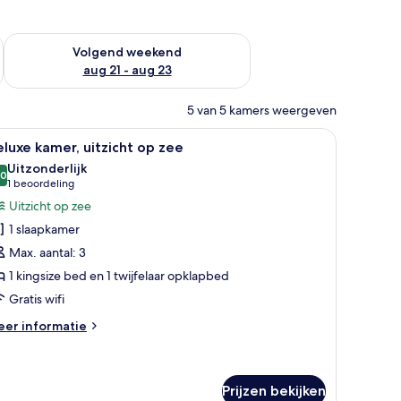
dit weekend aug 14 - aug 16
De beschikbaarheid controleren voor volgend weekend aug 2
Volgend weekend
aug 21 - aug 23
5 van 5 kamers weergeven
feltje, met uitzicht op een golfbaan, en een gebouw met een rood dak.
le
Een hotelkamer met een groot bed, een bank, 
12
luxe kamer, uitzicht op zee
oto's
Uitzonderlijk
oor
,0
10,0 van 10
(1
1 beoordeling
eluxe
beoordeling)
Uitzicht op zee
amer,
1 slaapkamer
tzicht
Max. aantal: 3
p
1 kingsize bed en 1 twijfelaar opklapbed
ee
Gratis wifi
aden
eer
er informatie
tails
er
luxe
mer,
Prijzen bekijken