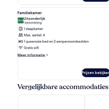
Alle
Een moderne hotelkamer met ee
11
Familiekamer
foto's
Uitzonderlijk
voor
10,0
10,0 van 10
(1
1 beoordeling
Familiekamer
beoordeling)
1 slaapkamer
laden
Max. aantal: 4
1 queensize bed en 2 eenpersoonsbedden
Gratis wifi
Meer
Meer informatie
details
over
Familiekamer
Prijzen bekijke
Vergelijkbare accommodaties
Le Drips
nhow Marseil