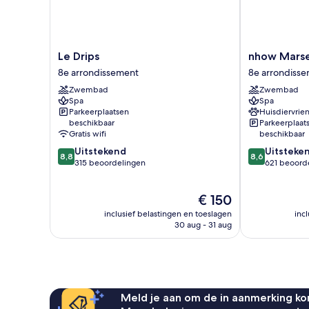
Le
nhow
Le Drips
nhow Marse
Drips
Marseille
8e arrondissement
8e arrondiss
8e
8e
Zwembad
Zwembad
arrondissement
arrondisseme
Spa
Spa
Parkeerplaatsen
Huisdiervrien
beschikbaar
Parkeerplaat
Gratis wifi
beschikbaar
8.8
8.6
Uitstekend
Uitsteke
8,8
8,6
van
van
315 beoordelingen
621 beoord
10,
10,
Uitstekend,
Uitstekend,
De
€ 150
315
621
prijs
beoordelingen
beoordelinge
inclusief belastingen en toeslagen
inc
is
30 aug - 31 aug
€ 150
Meld je aan om de in aanmerking kom