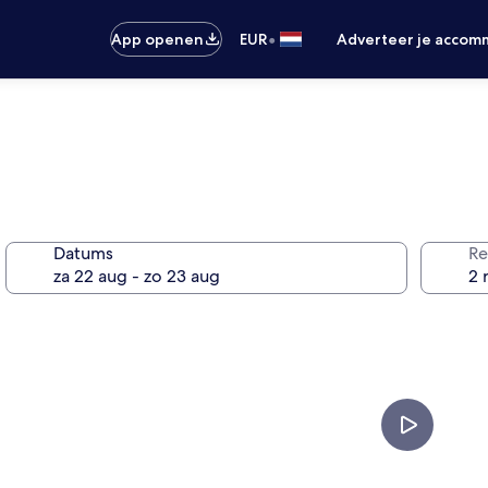
•
App openen
EUR
Adverteer je accom
Datums
Re