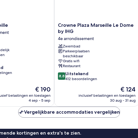
Crowne
ille
Crowne Plaza Marseille Le Dome
Plaza
by IHG
ement
Marseille
4e arrondissement
nt
Le
Dome
Zwembad
delijk
Parkeerplaatsen
by
sen
beschikbaar
IHG
Gratis wifi
4e
Restaurant
nd
arrondissement
elingen
8.8
Uitstekend
8,8
van
412 beoordelingen
10,
De
De
€ 190
€ 124
Uitstekend,
prijs
prijs
n
412
lusief belastingen en toeslagen
inclusief belastingen en toeslagen
is
is
4 sep - 5 sep
30 aug - 31 aug
beoordelingen
€ 190
€ 124
Vergelijkbare accommodaties vergelijken
ende kortingen en extra's te zien.