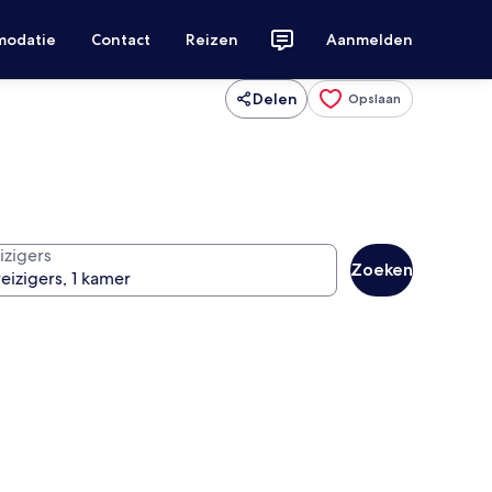
modatie
Contact
Reizen
Aanmelden
Delen
Opslaan
izigers
Zoeken