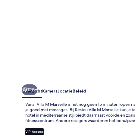
125+
Overzicht
Kamers
Locatie
Beleid
Vanaf Villa M Marseille is het nog geen 15 minuten lopen 
je goed met massages. Bij Restau Villa M Marseille kun je t
hotel in mediterraanse stijl biedt daarnaast voordelen z
fitnesscentrum. Andere reizigers waarderen het behulpza
VIP Access