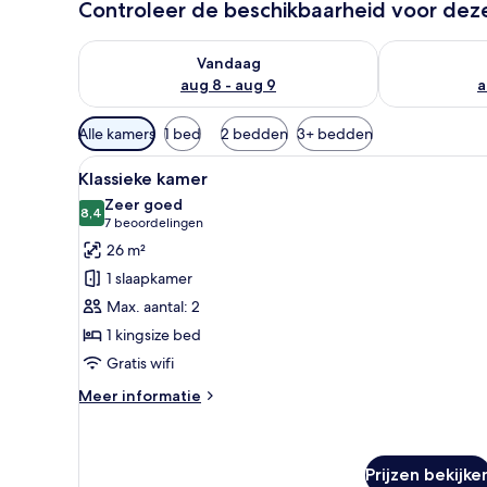
Controleer de beschikbaarheid voor de
De beschikbaarheid controleren voor vanavond aug 
De beschikbaa
Vandaag
aug 8 - aug 9
a
Beschikbare
Alle kamers
1 bed
2 bedden
3+ bedden
filters
Alle
Een hotelkamer met een bed, t
voor
8
Klassieke kamer
foto's
kamers
Zeer goed
voor
8,4
8,4 van 10
(7
7 beoordelingen
Klassieke
beoordelingen)
26 m²
kamer
1 slaapkamer
laden
Max. aantal: 2
1 kingsize bed
Gratis wifi
Meer
Meer informatie
details
over
Klassieke
kamer
Prijzen bekijke