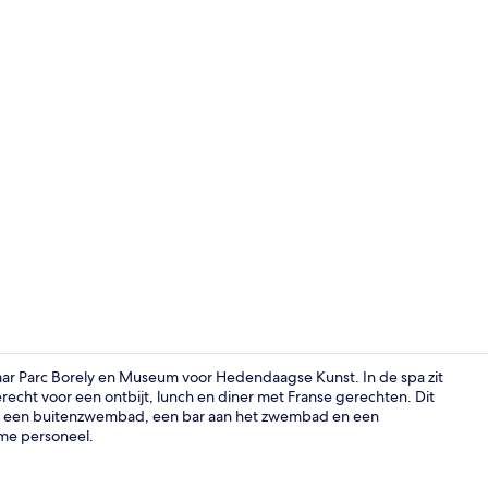
Video van a
naar Parc Borely en Museum voor Hedendaagse Kunst. In de spa zit
erecht voor een ontbijt, lunch en diner met Franse gerechten. Dit
oals een buitenzwembad, een bar aan het zwembad en een
Receptie
me personeel.