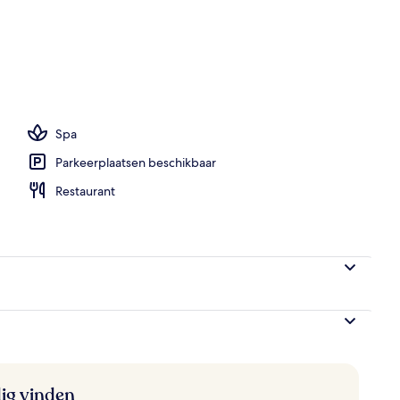
en bubbelbad, een stoombad, 2 behandelingskamers
Spa
Parkeerplaatsen beschikbaar
Restaurant
ig vinden