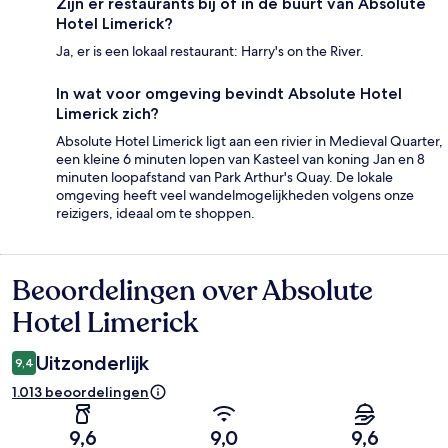
Zijn er restaurants bij of in de buurt van Absolute
Hotel Limerick?
Ja, er is een lokaal restaurant: Harry's on the River.
In wat voor omgeving bevindt Absolute Hotel
Limerick zich?
Absolute Hotel Limerick ligt aan een rivier in Medieval Quarter,
een kleine 6 minuten lopen van Kasteel van koning Jan en 8
minuten loopafstand van Park Arthur's Quay. De lokale
omgeving heeft veel wandelmogelijkheden volgens onze
reizigers, ideaal om te shoppen.
Beoordelingen over Absolute
Beoordelingen
Hotel Limerick
Uitzonderlijk
9,4
1.013 beoordelingen
9,6
9,0
9,6