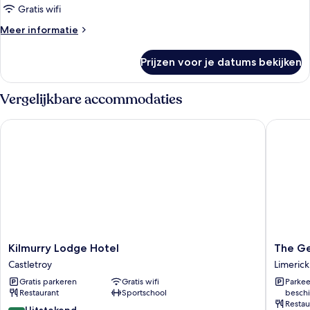
laden
Gratis wifi
Meer
Meer informatie
details
over
Prijzen voor je datums bekijken
Suite
Vergelijkbare accommodaties
Kilmurry Lodge Hotel
The Geor
Kilmurry
The
Kilmurry Lodge Hotel
The Ge
Lodge
George
Castletroy
Limerick
Hotel
Limerick
Gratis parkeren
Gratis wifi
Parkee
Castletroy
Hotel
Restaurant
Sportschool
beschi
Limerick
Restau
City
8.8