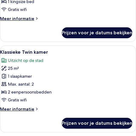
kingsize
1 kingsize bed
bed
Gratis wifi
laden
Meer
Meer informatie
details
over
Prijzen voor je datums bekijken
Klassieke
tweepersoonskamer,
1
Alle
Een modern hotel met een spiegelbeel
5
kingsize
Klassieke Twin kamer
foto's
bed
Uitzicht op de stad
voor
25 m²
Klassieke
Twin
1 slaapkamer
kamer
Max. aantal: 2
laden
2 eenpersoonsbedden
Gratis wifi
Meer
Meer informatie
details
over
Prijzen voor je datums bekijken
Klassieke
Twin
kamer