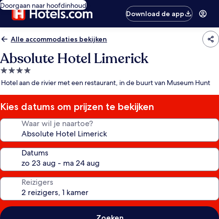
Doorgaan naar hoofdinhoud
Download de app
Alle accommodaties bekijken
Absolute Hotel Limerick
4.0-
sterrenaccommodatie
Hotel aan de rivier met een restaurant, in de buurt van Museum Hunt
Kies datums om prijzen te bekijken
Waar wil je naartoe?
Datums
Reizigers
Zoeken