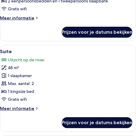
2 eenpersoonsbedden en 1 tweepersoons slaapbank
slaapkamer
Gratis wifi
laden
Meer
Meer informatie
details
over
Prijzen voor je datums bekijken
Superior
Twin
kamer,
Alle
Een moderne hotelkamer met een groot 
8
1
Suite
foto's
slaapkamer
Uitzicht op de rivier
voor
48 m²
Suite
laden
1 slaapkamer
Max. aantal: 2
1 kingsize bed
Gratis wifi
Meer
Meer informatie
details
over
Prijzen voor je datums bekijken
Suite