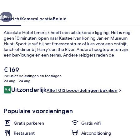
rige
Volgende
52+
Overzicht
Kamers
Locatie
Beleid
Absolute Hotel Limerick heeft een uitstekende ligging. Het is nog
geen 10 minuten lopen naar Kasteel van koning Jan en Museum
Hunt. Sport je suf bij het fitnesscentrum of kies voor een ontbijt,
lunch of diner bij Harry's on the River. Andere hoogtepunten zijn
een bar/lounge en een terras. Andere reizigers raden de
accommodatie aan vanwege het behulpzame personeel en het
restaurant.
De
€ 169
huidige
inclusief belastingen en toeslagen
prijs
23 aug - 24 aug
Luxe beddengoed, pillowtop-bedden, 
is
Beoordelingen
Uitzonderlijk
9,4
Alle 1.013 beoordelingen bekijken
€ 169
9,4 op 10 –
Populaire voorzieningen
Gratis parkeren
Gratis wifi
Restaurant
Airconditioning