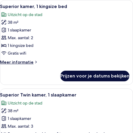
Alle
Een modern hotel met een spiegelbeel
4
Superior kamer, 1 kingsize bed
foto's
Uitzicht op de stad
voor
38 m²
Superior
kamer,
1 slaapkamer
1
Max. aantal: 2
kingsize
1 kingsize bed
bed
Gratis wifi
laden
Meer
Meer informatie
details
over
Prijzen voor je datums bekijken
Superior
kamer,
1
Alle
Een hotelkamer met een groot bed, ee
4
kingsize
Superior Twin kamer, 1 slaapkamer
foto's
bed
Uitzicht op de stad
voor
38 m²
Superior
Twin
1 slaapkamer
kamer,
Max. aantal: 3
1