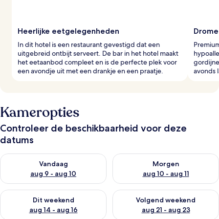
Heerlijke eetgelegenheden
Dromer
In dit hotel is een restaurant gevestigd dat een
Premium 
uitgebreid ontbijt serveert. De bar in het hotel maakt
hypoall
het eetaanbod compleet en is de perfecte plek voor
gordijne
een avondje uit met een drankje en een praatje.
avonds l
Kameropties
Controleer de beschikbaarheid voor deze
datums
De beschikbaarheid controleren voor vanavond aug 9 - aug 1
De beschikbaarheid controler
Vandaag
Morgen
aug 9 - aug 10
aug 10 - aug 11
De beschikbaarheid controleren voor dit weekend aug 14 - au
De beschikbaarheid controler
Dit weekend
Volgend weekend
aug 14 - aug 16
aug 21 - aug 23