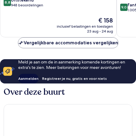
Uitstekend
8,8
9.0
Centre
Fan
van
948 beoordelingen
9,0
van
1.00
10,
10,
Uitstekend,
De
€ 158
Fantasti
948
prijs
1.005
inclusief belastingen en toeslagen
beoordelingen
is
23 aug - 24 aug
beoorde
€ 158
Vergelijkbare accommodaties vergelijken
Meld je aan om de in aanmerking komende kortingen en
extra's te zien. Meer beloningen voor meer avonturen!
Aanmelden
Registreer je nu, gratis en voor niets
Over deze buurt