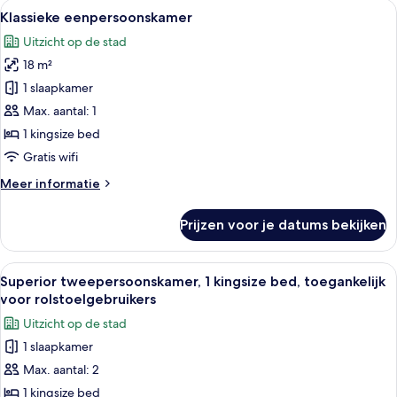
Alle
Een moderne hotelkamer met een groot
5
Klassieke eenpersoonskamer
foto's
Uitzicht op de stad
voor
18 m²
Klassieke
eenpersoonskamer
1 slaapkamer
laden
Max. aantal: 1
1 kingsize bed
Gratis wifi
Meer
Meer informatie
details
over
Prijzen voor je datums bekijken
Klassieke
eenpersoonskamer
Alle
Een hotelkamer met een groot bed, e
5
Superior tweepersoonskamer, 1 kingsize bed, toegankelijk
foto's
voor rolstoelgebruikers
voor
Uitzicht op de stad
Superior
1 slaapkamer
tweepersoonskamer,
Max. aantal: 2
1
kingsize
1 kingsize bed