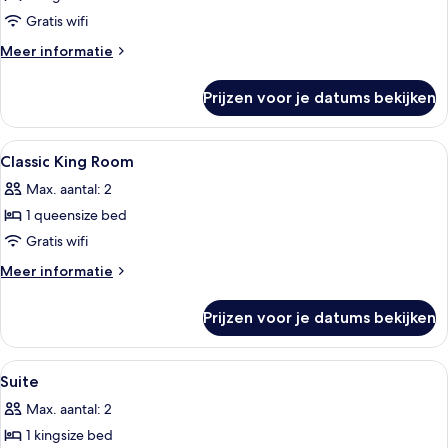
bed,
Gratis wifi
toegankelijk
Meer
Meer informatie
voor
details
rolstoelgebruikers
over
Prijzen voor je datums bekijken
Superior
laden
tweepersoonskamer,
1
Alle
Een hotelkamer met twee bedden, een 
4
kingsize
Classic King Room
foto's
bed,
Max. aantal: 2
toegankelijk
voor
voor
1 queensize bed
Classic
rolstoelgebruikers
King
Gratis wifi
Room
Meer
Meer informatie
laden
details
over
Prijzen voor je datums bekijken
Classic
King
Room
Alle
Woonruimte | Een 49-inch smart-tv met
5
Suite
foto's
Max. aantal: 2
voor
1 kingsize bed
Suite