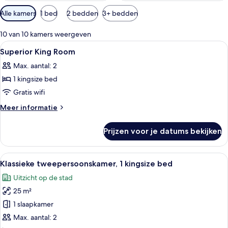
Beschikbare
Alle kamers
1 bed
2 bedden
3+ bedden
filters
voor
10 van 10 kamers weergeven
kamers
Alle
Een moderne hotelkamer met een groo
9
Superior King Room
foto's
Max. aantal: 2
voor
1 kingsize bed
Superior
King
Gratis wifi
Room
Meer
Meer informatie
laden
details
over
Prijzen voor je datums bekijken
Superior
King
Room
Alle
Een moderne hotelkamer met een groot
7
Klassieke tweepersoonskamer, 1 kingsize bed
foto's
Uitzicht op de stad
voor
25 m²
Klassieke
tweepersoonskamer,
1 slaapkamer
1
Max. aantal: 2