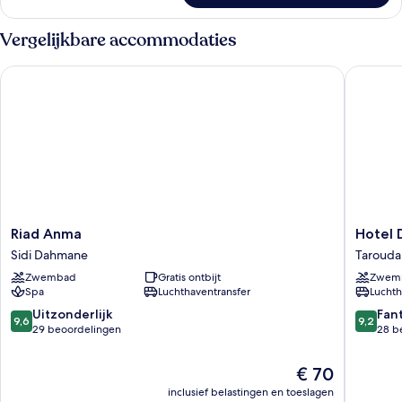
tweepersoonskamer
Vergelijkbare accommodaties
Riad Anma
Hotel Da
Riad
Hotel
Riad Anma
Hotel 
Anma
Dar
Sidi Dahmane
Tarouda
Sidi
Zitoune
Zwembad
Gratis ontbijt
Zwem
Dahmane
Tarouda
Spa
Luchthaventransfer
Luchth
Tarouda
9.6
9.2
Uitzonderlijk
Fan
9,6
9,2
van
van
29 beoordelingen
28 b
10,
10,
Uitzonderlijk,
Fantasti
De
€ 70
29
28
prijs
inclusief belastingen en toeslagen
beoordelingen
beoorde