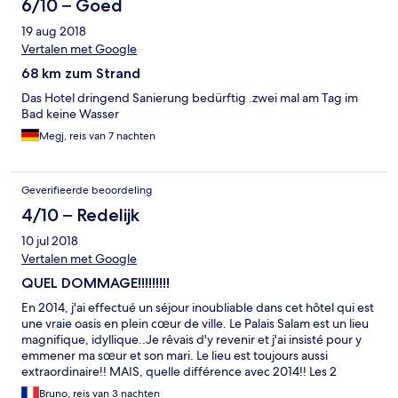
6/10 – Goed
19 aug 2018
Vertalen met Google
68 km zum Strand
Das Hotel dringend Sanierung bedürftig .zwei mal am Tag im
Bad keine Wasser
Megj, reis van 7 nachten
Geverifieerde beoordeling
4/10 – Redelijk
10 jul 2018
Vertalen met Google
QUEL DOMMAGE!!!!!!!!!
En 2014, j'ai effectué un séjour inoubliable dans cet hôtel qui est
une vraie oasis en plein cœur de ville. Le Palais Salam est un lieu
magnifique, idyllique..Je rêvais d'y revenir et j'ai insisté pour y
emmener ma sœur et son mari. Le lieu est toujours aussi
extraordinaire!! MAIS, quelle différence avec 2014!! Les 2
piscines étaient inutilisables alors qu'il faisait plus de 30°!!
Bruno, reis van 3 nachten