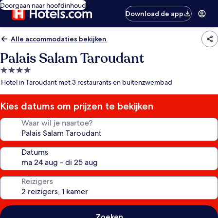
Doorgaan naar hoofdinhoud
Download de app
Alle accommodaties bekijken
Palais Salam Taroudant
4.0-
sterrenaccommodatie
Hotel in Taroudant met 3 restaurants en buitenzwembad
Kies datums om prijzen te bekijken
Waar wil je naartoe?
Datums
Reizigers
Zoeken