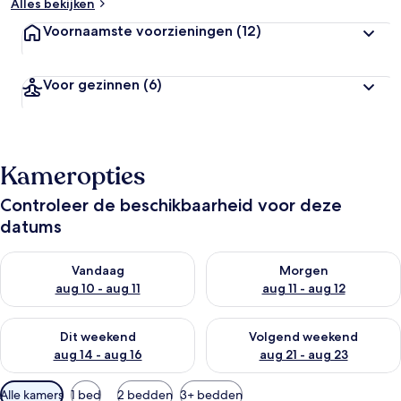
Alles bekijken
Voornaamste voorzieningen
(12)
Voor gezinnen
(6)
Kameropties
Controleer de beschikbaarheid voor deze
datums
De beschikbaarheid controleren voor vanavond aug 10 - aug 1
De beschikbaarheid controlere
Vandaag
Morgen
aug 10 - aug 11
aug 11 - aug 12
De beschikbaarheid controleren voor dit weekend aug 14 - au
De beschikbaarheid controler
Dit weekend
Volgend weekend
aug 14 - aug 16
aug 21 - aug 23
Beschikbare
Alle kamers
1 bed
2 bedden
3+ bedden