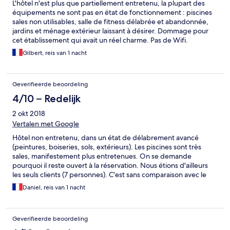
L'hôtel n'est plus que partiellement entretenu, la plupart des
équipements ne sont pas en état de fonctionnement : piscines
sales non utilisables, salle de fitness délabrée et abandonnée,
jardins et ménage extérieur laissant à désirer. Dommage pour
cet établissement qui avait un réel charme. Pas de Wifi.
Gilbert, reis van 1 nacht
Geverifieerde beoordeling
4/10 – Redelijk
2 okt 2018
Vertalen met Google
Hôtel non entretenu, dans un état de délabrement avancé
(peintures, boiseries, sols, extérieurs). Les piscines sont très
sales, manifestement plus entretenues. On se demande
pourquoi il reste ouvert à la réservation. Nous étions d'ailleurs
les seuls clients (7 personnes). C'est sans comparaison avec le
palais Salam d'il y a 20 ou 30 ans. Même le prix ( environ 70 € )
Daniel, reis van 1 nacht
est trop élevé vu la mauvaise qualité de l'établissement
Geverifieerde beoordeling