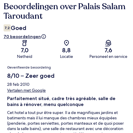
Beoordelingen over Palais Salam
Beoordelingen
Taroudant
Goed
7,2
70 beoordelingen
7,0
8,8
7,6
Netheid
Locatie
Personeel en service
Beoordelingen
Geverifieerde beoordeling
8/10 – Zeer goed
28 feb 2010
Vertalen met Google
Parfaitement situé, cadre très agréable, salle de
bains à rénover, menu quelconque
Cet hotel a tout pur être super. Il a de magnifiques jardins et
batiments mais il lui manque des chambres mieux équipées
(penderie, portes serviettes, portes manteaux et de quoi poser
dans la salle bains), une salle de restaurant avec une décoration