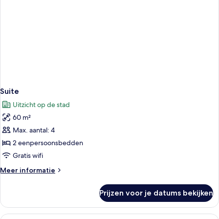
Suite
Uitzicht op de stad
60 m²
Max. aantal: 4
2 eenpersoonsbedden
Gratis wifi
Meer
Meer informatie
details
over
Prijzen voor je datums bekijken
Suite
Alle
Superior eenpersoonskamer | Woonruim