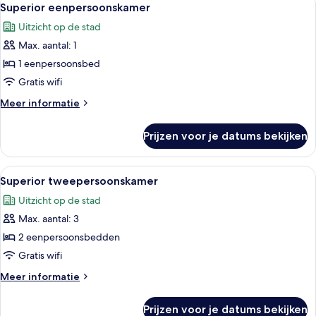
2
Superior eenpersoonskamer
foto's
Uitzicht op de stad
voor
Max. aantal: 1
Superior
eenpersoonskamer
1 eenpersoonsbed
laden
Gratis wifi
Meer
Meer informatie
details
over
Prijzen voor je datums bekijken
Superior
eenpersoonskamer
Alle
Pillowtop-bedden, een minibar, een kl
1
Superior tweepersoonskamer
foto's
Uitzicht op de stad
voor
Max. aantal: 3
Superior
tweepersoonskamer
2 eenpersoonsbedden
laden
Gratis wifi
Meer
Meer informatie
details
over
Prijzen voor je datums bekijken
Superior