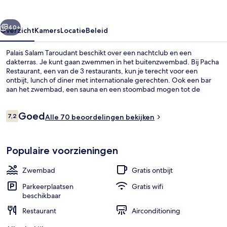
rige
Volgende
40+
Overzicht
Kamers
Locatie
Beleid
Palais Salam Taroudant beschikt over een nachtclub en een
dakterras. Je kunt gaan zwemmen in het buitenzwembad. Bij Pacha
Restaurant, een van de 3 restaurants, kun je terecht voor een
ontbijt, lunch of diner met internationale gerechten. Ook een bar
aan het zwembad, een sauna en een stoombad mogen tot de
hoogtepunten worden gerekend.
Beoordelingen
Goed
7,2
Alle 70 beoordelingen bekijken
7,2 op 10 –
Terrein van de accommodatie
Populaire voorzieningen
Zwembad
Gratis ontbijt
Parkeerplaatsen
Gratis wifi
beschikbaar
Restaurant
Airconditioning