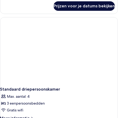
over
Prijzen voor je datums bekijken
Standaard
tweepersoonskamer
Standaard driepersoonskamer
Max. aantal: 4
3 eenpersoonsbedden
Gratis wifi
Meer