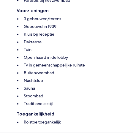
Parasols bij het zwembad
Voorzieningen
3 gebouwen/torens
Gebouwd in 1939
Kluis bij receptie
Dakterras
Tuin
Open haard in de lobby
Tv in gemeenschappelijke ruimte
Buitenzwembad
Nachtclub
Sauna
Stoombad
Traditionele stijl
Toegankelijkheid
Rolstoeltoegankelijk