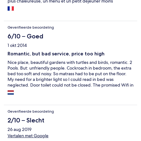
plus chaleureuse, un menu et un petit déjeuner moins
standards. La salle de fitness n'est pas digne de ce nom.
Geverifieerde beoordeling
6/10 – Goed
1 okt 2014
Romantic, but bad service, price too high
Nice place, beautiful gardens with turtles and birds, romantic. 2
Pools. But: unfriendly people. Cockroach in bedroom, the extra
bed too soft and noisy. So matrass had to be put on the floor.
My need for a brighter light so I could read in bed was
neglected. Door toilet could not be closed. The promised Wifi in
the room did not work.Curtains did not keep the sunlight out,
very bad breakfast. Prachtige plek, mooie tuinen, en
zwembaden. Maar: kakkerlak in badkamer; het extra bed was
veel te zacht en krakerig, waardoor de matras op de vloer
Geverifieerde beoordeling
moest; mijn verzoek voor een andere lamp werd niet
gehonoreerd; deur w.c. sloot niet goed; Wifi op kamer werkte
2/10 – Slecht
niet; niet voldoende verduisterende gordijnen. Ontbijt zeer
26 aug 2019
slecht.
Vertalen met Google