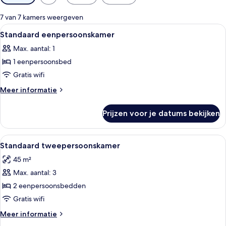
filters
voor
7 van 7 kamers weergeven
kamers
Alle
Pillowtop-bedden, een minibar, een kl
1
Standaard eenpersoonskamer
foto's
Max. aantal: 1
voor
1 eenpersoonsbed
Standaard
eenpersoonskamer
Gratis wifi
laden
Meer
Meer informatie
details
over
Prijzen voor je datums bekijken
Standaard
eenpersoonskamer
Alle
Pillowtop-bedden, een minibar, een kl
1
Standaard tweepersoonskamer
foto's
45 m²
voor
Max. aantal: 3
Standaard
tweepersoonskamer
2 eenpersoonsbedden
laden
Gratis wifi
Meer
Meer informatie
details