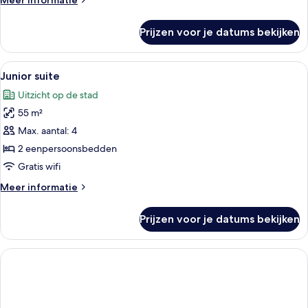
Meer informatie
details
over
Prijzen voor je datums bekijken
Standaard
driepersoonskamer
Alle
Junior suite | Pillowtop-bedden, een 
1
Junior suite
foto's
Uitzicht op de stad
voor
55 m²
Junior
suite
Max. aantal: 4
laden
2 eenpersoonsbedden
Gratis wifi
Meer
Meer informatie
details
over
Prijzen voor je datums bekijken
Junior
suite