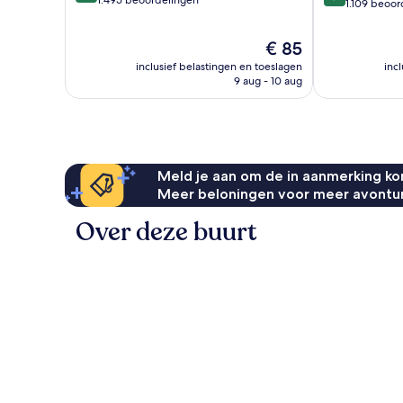
van
1.495 beoordelingen
van
1.109 beoor
10,
10,
Fantastisch,
Uitzonderlijk,
De
€ 85
1.495
1.109
prijs
beoordelingen
inclusief belastingen en toeslagen
inc
beoordelinge
is
9 aug - 10 aug
€ 85
Meld je aan om de in aanmerking kom
Meer beloningen voor meer avontu
Over deze buurt