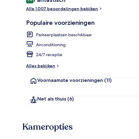
9,0 op 10 –
Alle 1.007 beoordelingen bekijken
Luxe beddeng
Populaire voorzieningen
Parkeerplaatsen beschikbaar
Airconditioning
24/7 receptie
Alles bekijken
Voornaamste voorzieningen
(11)
Net als thuis
(6)
Kameropties