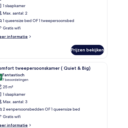
weepersoonskamer
1 slaapkamer
Quiet
Max. aantal: 2
1 queensize bed OF 1 tweepersoonsbed
mall)
Gratis wifi
aden
eer
er informatie
tails
er
Prijzen bekijken
andaard
eepersoonskamer
uiet
dt naar een slaapkamer, ingericht met een bed, een klein tafeltje en twee st
le
Luxe beddengoed, een minibar, een kluis op 
10
omfort tweepersoonskamer ( Quiet & Big)
oto's
all)
Fantastisch
oor
0
9,0 van 10
(7
7 beoordelingen
omfort
beoordelingen)
25 m²
weepersoonskamer
1 slaapkamer
Max. aantal: 3
uiet
2 eenpersoonsbedden OF 1 queensize bed
Gratis wifi
ig)
aden
eer
er informatie