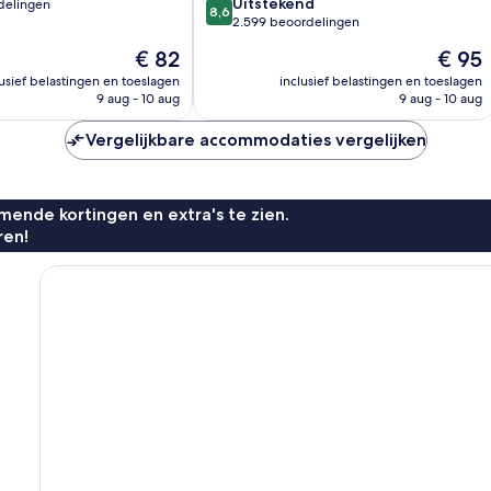
8.6
Uitstekend
delingen
8,6
van
2.599 beoordelingen
10,
De
De
€ 82
€ 95
Uitstekend,
prijs
prijs
2.599
lusief belastingen en toeslagen
inclusief belastingen en toeslagen
n
is
is
9 aug - 10 aug
9 aug - 10 aug
beoordelingen
€ 82
€ 95
Vergelijkbare accommodaties vergelijken
ende kortingen en extra's te zien.
ren!