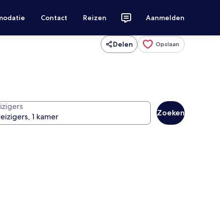
modatie
Contact
Reizen
Aanmelden
Delen
Opslaan
izigers
Zoeken