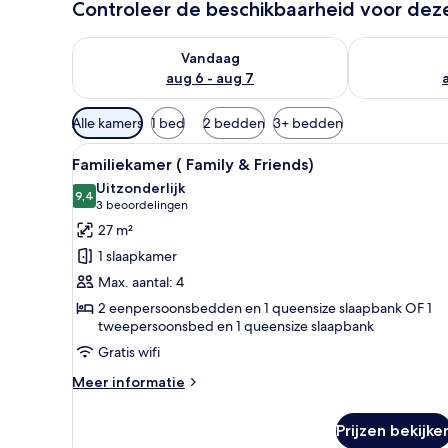
Controleer de beschikbaarheid voor de
De beschikbaarheid controleren voor vanavond aug 
De beschikbaa
Vandaag
aug 6 - aug 7
Beschikbare
Alle kamers
1 bed
2 bedden
3+ bedden
filters
Alle
Een hotelkamer met twee bedd
voor
13
Familiekamer ( Family & Friends)
foto's
kamers
Uitzonderlijk
voor
9,4
9,4 van 10
(3
3 beoordelingen
Familiekamer
beoordelingen)
27 m²
(
1 slaapkamer
Family
Max. aantal: 4
&
2 eenpersoonsbedden en 1 queensize slaapbank OF 1
Friends)
tweepersoonsbed en 1 queensize slaapbank
laden
Gratis wifi
Meer
Meer informatie
details
over
Prijzen bekijke
Familiekamer