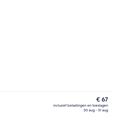
Dagelijks ontbijtbuffet (toeslag)
De
€ 67
huidige
inclusief belastingen en toeslagen
prijs
30 aug - 31 aug
ht
Lobby
is
€ 67