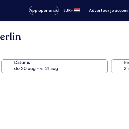
•
App openen
EUR
Adverteer je accom
rlin
Datums
Re