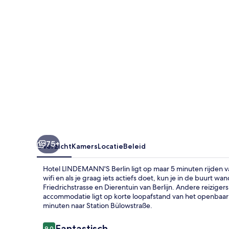
75+
Overzicht
Kamers
Locatie
Beleid
Hotel LINDEMANN'S Berlin ligt op maar 5 minuten rijden
wifi en als je graag iets actiefs doet, kun je in de buurt wa
Friedrichstrasse en Dierentuin van Berlijn. Andere reizige
accommodatie ligt op korte loopafstand van het openbaar v
minuten naar Station Bülowstraße.
Beoordelingen
Fantastisch
9,0