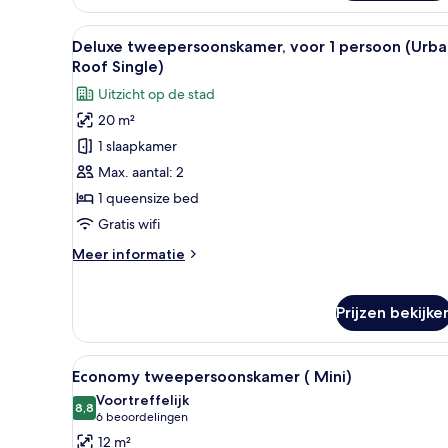
(
Family
Alle
Een balkon met een glazen deur
&
10
Deluxe tweepersoonskamer, voor 1 persoon (Urba
foto's
Friends)
Roof Single)
voor
Uitzicht op de stad
Deluxe
20 m²
tweepersoonskamer,
1 slaapkamer
voor
1
Max. aantal: 2
persoon
1 queensize bed
(Urban
Gratis wifi
Roof
Meer
Meer informatie
Single)
details
laden
over
Deluxe
Prijzen bekijke
tweepersoonskamer,
voor
1
Alle
Luxe beddengoed, een minibar,
7
Economy tweepersoonskamer ( Mini)
persoon
foto's
(Urban
Voortreffelijk
voor
8,8
Roof
8,8 van 10
(6
6 beoordelingen
Economy
Single)
beoordelingen)
12 m²