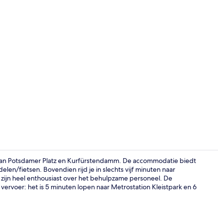
Lobby
 van Potsdamer Platz en Kurfürstendamm. De accommodatie biedt
ndelen/fietsen. Bovendien rijd je in slechts vijf minuten naar
rs zijn heel enthousiast over het behulpzame personeel. De
Kameruitzic
ervoer: het is 5 minuten lopen naar Metrostation Kleistpark en 6