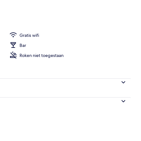
oed, een minibar, een kluis op de kamer, een bureau
Gratis wifi
Bar
Roken niet toegestaan