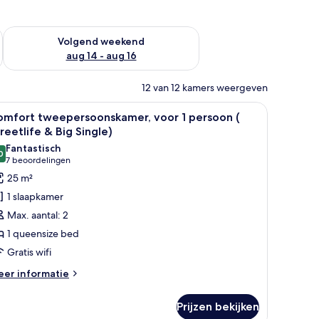
 dit weekend aug 7 - aug 9
De beschikbaarheid controleren voor volgend weekend aug 14
Volgend weekend
aug 14 - aug 16
12 van 12 kamers weergeven
uis op de kamer, een bureau
le
Luxe beddengoed, een minibar, een kluis op 
8
omfort tweepersoonskamer, voor 1 persoon (
oto's
reetlife & Big Single)
oor
Fantastisch
0
omfort
9,0 van 10
(7
7 beoordelingen
weepersoonskamer,
beoordelingen)
25 m²
oor
1 slaapkamer
Max. aantal: 2
ersoon
1 queensize bed
Gratis wifi
treetlife
eer
er informatie
tails
ig
er
ingle)
Prijzen bekijken
mfort