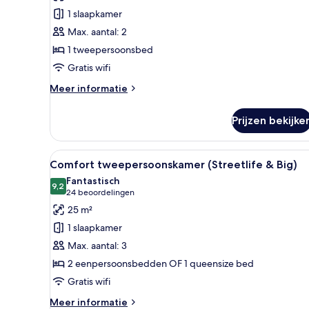
tweepersoonskamer
1 slaapkamer
(
Max. aantal: 2
Mini)
1 tweepersoonsbed
laden
Gratis wifi
Meer
Meer informatie
details
over
Prijzen bekijke
Economy
tweepersoonskamer
(
Alle
Luxe beddengoed, een minibar,
7
Mini)
Comfort tweepersoonskamer (Streetlife & Big)
foto's
Fantastisch
voor
9,2
9,2 van 10
(24
24 beoordelingen
Comfort
beoordelingen)
25 m²
tweepersoonskamer
1 slaapkamer
(Streetlife
Max. aantal: 3
&
2 eenpersoonsbedden OF 1 queensize bed
Big)
Gratis wifi
laden
Meer
Meer informatie