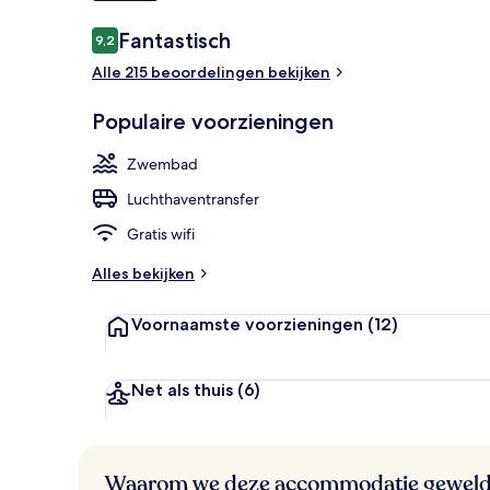
Beoordelingen
Fantastisch
9,2
9,2 op 10 –
Een buitenz
Alle 215 beoordelingen bekijken
Populaire voorzieningen
Zwembad
Luchthaventransfer
Gratis wifi
Alles bekijken
Voornaamste voorzieningen
(12)
Net als thuis
(6)
Waarom we deze accommodatie geweld