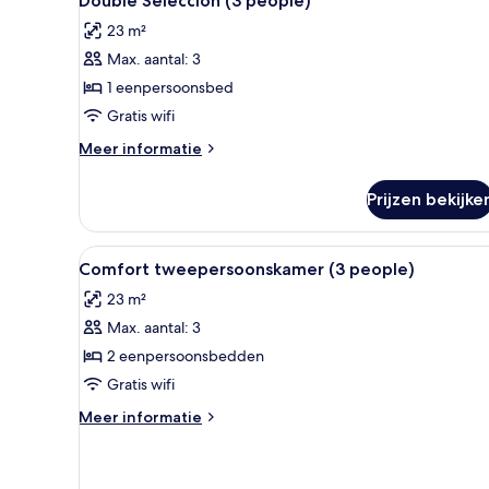
Double Seleccion (3 people)
foto's
23 m²
voor
Max. aantal: 3
Double
Seleccion
1 eenpersoonsbed
(3
Gratis wifi
people)
Meer
Meer informatie
laden
details
over
Prijzen bekijke
Double
Seleccion
(3
Alle
Een hotelkamer met een groot 
9
people)
Comfort tweepersoonskamer (3 people)
foto's
23 m²
voor
Max. aantal: 3
Comfort
tweepersoonskamer
2 eenpersoonsbedden
(3
Gratis wifi
people)
Meer
Meer informatie
laden
details
over
Comfort