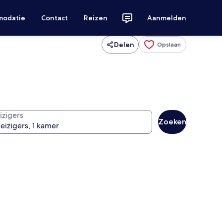
modatie
Contact
Reizen
Aanmelden
Delen
Opslaan
izigers
Zoeken