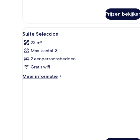
tweepersoonskamer
(3
people)
Prijzen bekijke
Alle
Een hemelbed met een witte sp
12
Suite Seleccion
foto's
23 m²
voor
Max. aantal: 3
Suite
Seleccion
2 eenpersoonsbedden
laden
Gratis wifi
Meer
Meer informatie
details
over
Suite
Seleccion