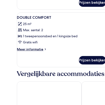
Prijzen bekijke
Alle
Een hotelkamer met een bed, bu
2
DOUBLE COMFORT
foto's
25 m²
voor
Max. aantal: 2
DOUBLE
COMFORT
1 tweepersoonsbed en 1 kingsize bed
laden
Gratis wifi
Meer
Meer informatie
details
over
Prijzen bekijke
DOUBLE
COMFORT
Vergelijkbare accommodaties
Hotel Estepona Plaza
Hotel El Pilar