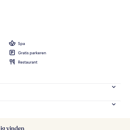
wembad, parasols voor strand/zwembad
Spa
Gratis parkeren
Restaurant
ig vinden