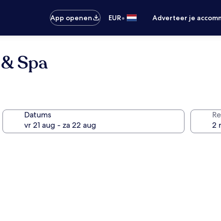
•
App openen
EUR
Adverteer je accom
 & Spa
Datums
Re