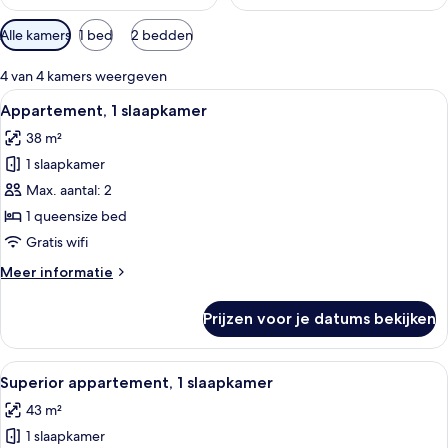
Beschikbare
Alle kamers
1 bed
2 bedden
filters
voor
4 van 4 kamers weergeven
kamers
Alle
Appartement, 1 slaapkamer | Lakens 
11
Appartement, 1 slaapkamer
foto's
38 m²
voor
1 slaapkamer
Appartement,
1
Max. aantal: 2
slaapkamer
1 queensize bed
laden
Gratis wifi
Meer
Meer informatie
details
over
Prijzen voor je datums bekijken
Appartement,
1
slaapkamer
Alle
Een moderne woonkamer met een bank, 
13
Superior appartement, 1 slaapkamer
foto's
43 m²
voor
1 slaapkamer
Superior