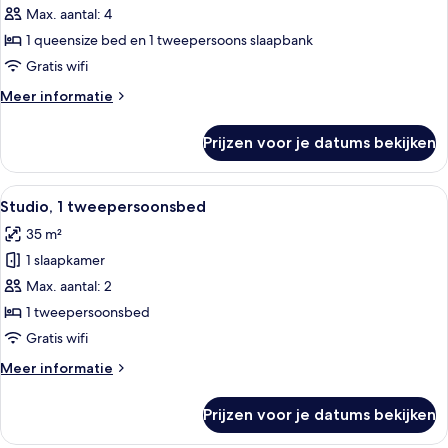
appartement,
Max. aantal: 4
1
1 queensize bed en 1 tweepersoons slaapbank
slaapkamer
Gratis wifi
laden
Meer
Meer informatie
details
over
Prijzen voor je datums bekijken
Superior
appartement,
1
Alle
Een slaapkamer met een groot bed, ee
11
slaapkamer
Studio, 1 tweepersoonsbed
foto's
35 m²
voor
1 slaapkamer
Studio,
1
Max. aantal: 2
tweepersoonsbed
1 tweepersoonsbed
laden
Gratis wifi
Meer
Meer informatie
details
over
Prijzen voor je datums bekijken
Studio,
1