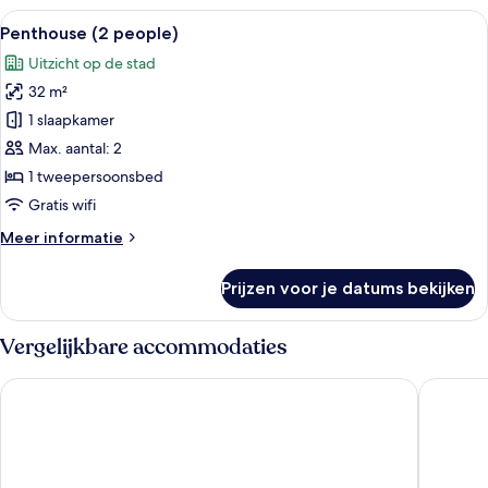
tweepersoonsbed
Alle
Een moderne woonkamer met een bank,
13
Penthouse (2 people)
foto's
Uitzicht op de stad
voor
32 m²
Penthouse
(2
1 slaapkamer
people)
Max. aantal: 2
laden
1 tweepersoonsbed
Gratis wifi
Meer
Meer informatie
details
over
Prijzen voor je datums bekijken
Penthouse
(2
people)
Vergelijkbare accommodaties
Strand Suites By Neu Collective
Valletta