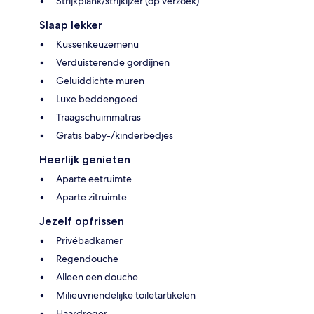
Strijkplank/strijkijzer (op verzoek)
Slaap lekker
Kussenkeuzemenu
Verduisterende gordijnen
Geluiddichte muren
Luxe beddengoed
Traagschuimmatras
Gratis baby-/kinderbedjes
Heerlijk genieten
Aparte eetruimte
Aparte zitruimte
Jezelf opfrissen
Privébadkamer
Regendouche
Alleen een douche
Milieuvriendelijke toiletartikelen
Haardroger