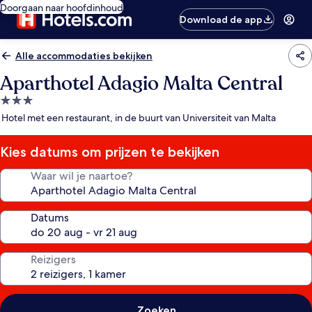
Doorgaan naar hoofdinhoud
Download de app
Alle accommodaties bekijken
Aparthotel Adagio Malta Central
3.0-
sterrenaccommodatie
Hotel met een restaurant, in de buurt van Universiteit van Malta
Kies datums om prijzen te bekijken
Waar wil je naartoe?
Datums
Reizigers
Zoeken