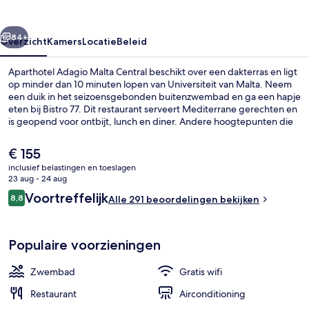
rige
Volgende
84+
Overzicht
Kamers
Locatie
Beleid
Aparthotel Adagio Malta Central beschikt over een dakterras en ligt
op minder dan 10 minuten lopen van Universiteit van Malta. Neem
een duik in het seizoensgebonden buitenzwembad en ga een hapje
eten bij Bistro 77. Dit restaurant serveert Mediterrane gerechten en
is geopend voor ontbijt, lunch en diner. Andere hoogtepunten die
je te wachten staan, zijn een fitnesscentrum, een bar aan het
zwembad en een bar/lounge. Andere reizigers raden de
De
€ 155
accommodatie aan vanwege het behulpzame personeel en de
huidige
inclusief belastingen en toeslagen
wandelmogelijkheden.
prijs
23 aug - 24 aug
Een seizoensgebonden buitenzwemb
is
Beoordelingen
Voortreffelijk
8,8
Alle 291 beoordelingen bekijken
€ 155
8,8 op 10 –
Populaire voorzieningen
Zwembad
Gratis wifi
Restaurant
Airconditioning