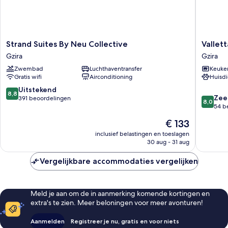
Strand
Valletta
Strand Suites By Neu Collective
Vallet
Suites
view
Gzira
Gzira
By
Apartme
Zwembad
Luchthaventransfer
Keuke
Neu
by
Gratis wifi
Airconditioning
Huisdi
Collective
ST
Gzira
Hotels
8.8
Uitstekend
8,8
8.0
Gzira
Zee
van
391 beoordelingen
8,0
van
54 b
10,
10,
Uitstekend,
De
€ 133
Zeer
391
prijs
goed,
inclusief belastingen en toeslagen
beoordelingen
is
30 aug - 31 aug
54
€ 133
beoorde
Vergelijkbare accommodaties vergelijken
Meld je aan om de in aanmerking komende kortingen en
extra's te zien. Meer beloningen voor meer avonturen!
Aanmelden
Registreer je nu, gratis en voor niets