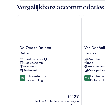
Vergelijkbare accommodaties
De Zwaan Delden
Van Der Valk 
De
Van
De Zwaan Delden
Van Der Val
Zwaan
Der
Delden
Hengelo
Delden
Valk
Huisdiervriendelijk
Zwembad
Delden
Hotel
Gratis parkeren
Spa
Hengelo
Gratis wifi
Huisdiervrien
Hengelo
Restaurant
Gratis parker
10.0
9.2
Uitzonderlijk
Fantastis
10
9,2
van
van
1 beoordeling
181 beoord
10,
10,
Uitzonderlijk,
Fantastisch,
1
181
De
€ 127
beoordeling
beoordelinge
prijs
inclusief belastingen en toeslagen
is
16 aug - 17 aug