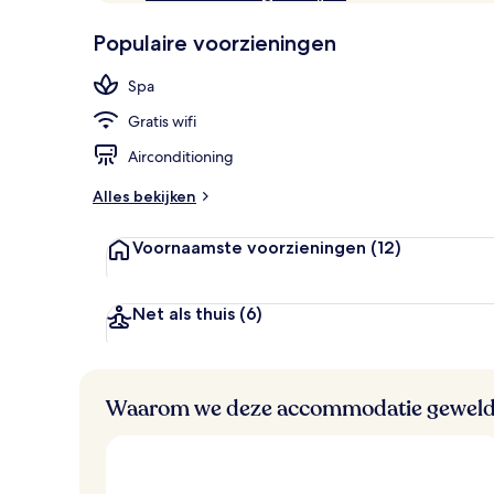
10,
w
Populair
e
Populaire voorzieningen
l
Spa
d
Spa
i
g
Gratis wifi
e
Airconditioning
b
e
Alles bekijken
o
o
Voornaamste voorzieningen
(12)
r
d
e
l
Net als thuis
(6)
i
n
g
e
Waarom we deze accommodatie geweld
n
v
a
n