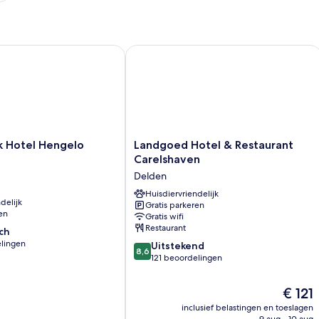
Hotel Hengelo
Landgoed Hotel & Restaurant Carels
Landgoed
k Hotel Hengelo
Landgoed Hotel & Restaurant
Hotel
Carelshaven
&
Delden
Restaurant
Carelshaven
Huisdiervriendelijk
delijk
Gratis parkeren
Delden
en
Gratis wifi
Restaurant
ch
elingen
8.6
Uitstekend
8,6
van
121 beoordelingen
10,
Uitstekend,
De
€ 121
n
121
prijs
inclusief belastingen en toeslagen
beoordelingen
is
9 aug - 10 aug