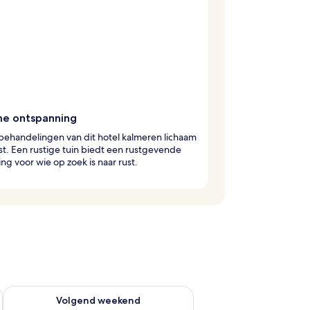
me ontspanning
behandelingen van dit hotel kalmeren lichaam
t. Een rustige tuin biedt een rustgevende
g voor wie op zoek is naar rust.
dit weekend aug 14 - aug 16
De beschikbaarheid controleren voor volgend weekend aug 2
Volgend weekend