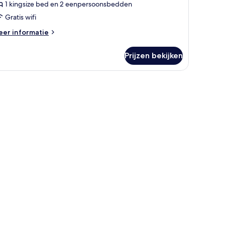
1 kingsize bed en 2 eenpersoonsbedden
Gratis wifi
eer
er informatie
tails
er
Prijzen bekijken
milie
erpersoonskamer