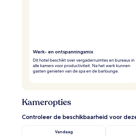
r
e
i
z
i
g
e
r
Werk- en ontspanningsmix
s
Dit hotel beschikt over vergaderruimtes en bureaus in
alle kamers voor productiviteit. Na het werk kunnen
gasten genieten van de spa en de barlounge.
Kameropties
Controleer de beschikbaarheid voor de
De beschikbaarheid controleren voor vanavond aug 
De beschikbaa
Vandaag