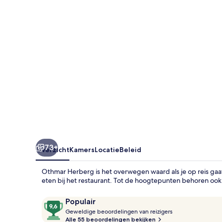
73+
Overzicht
Kamers
Locatie
Beleid
Othmar Herberg is het overwegen waard als je op reis gaa
eten bij het restaurant. Tot de hoogtepunten behoren ook
Beoordelingen
9,6
Populair
G
van
Geweldige beoordelingen van reizigers
e
Alle 55 beoordelingen bekijken