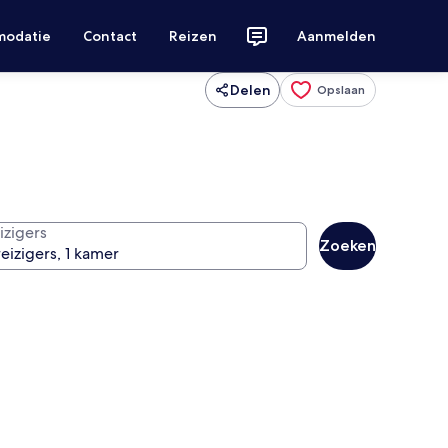
modatie
Contact
Reizen
Aanmelden
Delen
Opslaan
izigers
Zoeken