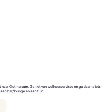
Familie vier
t naar Ootmarsum. Geniet van wellnessservices en ga daarna iets
 een bar/lounge en een tuin.
Receptie