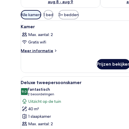
aug 8 - aug 9
a
Beschikbare
Alle kamers
1 bed
3+ bedden
filters
Alle
Een slaapkamer met een opvall
voor
5
Kamer
foto's
kamers
Max. aantal: 2
voor
Gratis wifi
Kamer
laden
Meer
Meer informatie
details
over
Prijzen bekijke
Kamer
Alle
Een slaapkamer met een groot 
6
Deluxe tweepersoonskamer
foto's
Fantastisch
voor
9,0
9,0 van 10
(2
2 beoordelingen
Deluxe
beoordelingen)
Uitzicht op de tuin
tweepersoonskamer
40 m²
laden
1 slaapkamer
Max. aantal: 2