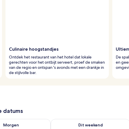
Culinaire hoogstandjes
Ultie
Ontdek het restaurant van het hotel dat lokale
De spa
gerechten voor het ontbijt serveert, proef de smaken
en gees
van de regio en ontspan 's avonds met een drankje in
omgevin
de stijlvolle bar.
ze datums
8 - aug 9
rheid controleren voor morgen aug 9 - aug 10
De beschikbaarheid controleren voor 
Morgen
Dit weekend