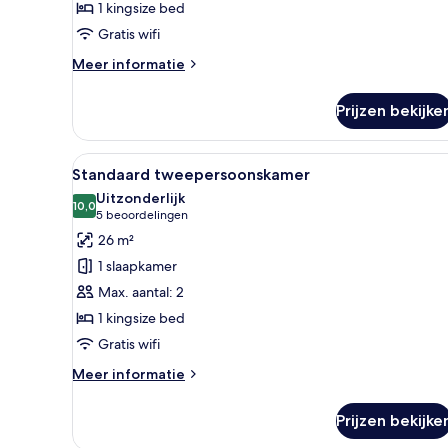
1 kingsize bed
Gratis wifi
Meer
Meer informatie
details
over
Prijzen bekijke
Deluxe
tweepersoonskamer
Alle
Een net opgemaakt bed met wi
12
Standaard tweepersoonskamer
foto's
Uitzonderlijk
voor
10,0
10,0 van 10
(5
5 beoordelingen
Standaard
beoordelingen)
26 m²
tweepersoonskamer
1 slaapkamer
laden
Max. aantal: 2
1 kingsize bed
Gratis wifi
Meer
Meer informatie
details
over
Prijzen bekijke
Standaard
tweepersoonskamer