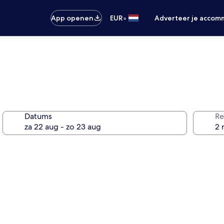
•
App openen
EUR
Adverteer je accom
Datums
Re