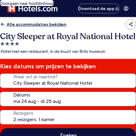
Doorgaan naar hoofdinhoud
Download de app
Alle accommodaties bekijken
City Sleeper at Royal National Hotel
4.0-
sterrenaccommodatie
Hotel met een restaurant, in de buurt van Brits museum
Kies datums om prijzen te bekijken
Waar wil je naartoe?
Datums
Reizigers
Zoeken