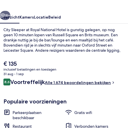
National
Hotel
rige
Volgende
18+
Overzicht
Kamers
Locatie
Beleid
City Sleeper at Royal National Hotel is gunstig gelegen, op nog
geen 10 minuten lopen van Russell Square en Brits museum. Een
drankje nuttig je bij de bar/lounge en een maaltijd bij het café.
Bovendien rijd je in slechts vijf minuten naar Oxford Street en
Leicester Square. Andere reizigers waarderen de centrale ligging,
de bezienswaardigheden en de nabijheid van het openbaar
vervoer: naar Russell Square Underground Station is het 4 minuten
De
€ 135
lopen en naar Euston Underground Station 10 minuten.
huidige
inclusief belastingen en toeslagen
prijs
31 aug - 1 sep
Zitruimte lobby
is
Beoordelingen
Voortreffelijk
8,6
Alle 1.674 beoordelingen bekijken
€ 135
8,6 op 10 –
Populaire voorzieningen
Parkeerplaatsen
Gratis wifi
beschikbaar
Restaurant
Verbonden kamers