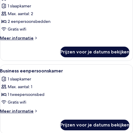
voor
1 slaapkamer
Twin
kamer
Max. aantal: 2
laden
2 eenpersoonsbedden
Gratis wifi
Meer
Meer informatie
details
over
Prijzen voor je datums bekijken
Twin
kamer
Alle
Business eenpersoonskamer | Een kluis o
1
Business eenpersoonskamer
foto's
1 slaapkamer
voor
Max. aantal: 1
Business
eenpersoonskamer
1 tweepersoonsbed
laden
Gratis wifi
Meer
Meer informatie
details
over
Prijzen voor je datums bekijken
Business
eenpersoonskamer