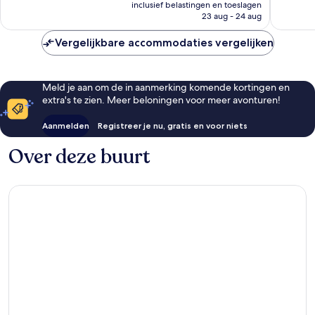
prijs
goed,
inclusief belastingen en toeslagen
3.965
is
23 aug - 24 aug
3.194
beoorde
€ 109
beoordelingen
Vergelijkbare accommodaties vergelijken
Meld je aan om de in aanmerking komende kortingen en
extra's te zien. Meer beloningen voor meer avonturen!
Aanmelden
Registreer je nu, gratis en voor niets
Over deze buurt