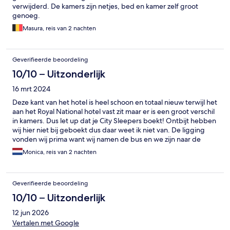
verwijderd. De kamers zijn netjes, bed en kamer zelf groot
genoeg.
Masura, reis van 2 nachten
Geverifieerde beoordeling
10/10 – Uitzonderlijk
16 mrt 2024
Deze kant van het hotel is heel schoon en totaal nieuw terwijl het
aan het Royal National hotel vast zit maar er is een groot verschil
in kamers. Dus let up dat je City Sleepers boekt! Ontbijt hebben
wij hier niet bij geboekt dus daar weet ik niet van. De ligging
vonden wij prima want wij namen de bus en we zijn naar de
Harry Potter experience geweest en hiervoor stopt de bus die
Monica, reis van 2 nachten
wij geboekt hadden naast dit hotel. Maar let op want de metro
hier, Russel Square, is maar 1 lijn dus daarvoor moet je verder
lopen.
Geverifieerde beoordeling
10/10 – Uitzonderlijk
12 jun 2026
Vertalen met Google