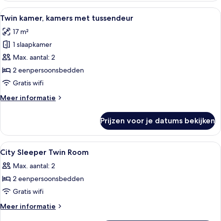
Alle
Een hotelkamer met twee bedden, een 
9
Twin kamer, kamers met tussendeur
foto's
17 m²
voor
1 slaapkamer
Twin
kamer,
Max. aantal: 2
kamers
2 eenpersoonsbedden
met
Gratis wifi
tussendeur
Meer
Meer informatie
laden
details
over
Prijzen voor je datums bekijken
Twin
kamer,
kamers
Alle
Een kluis op de kamer, een strijkplank/st
2
met
City Sleeper Twin Room
foto's
tussendeur
Max. aantal: 2
voor
2 eenpersoonsbedden
City
Sleeper
Gratis wifi
Twin
Meer
Meer informatie
Room
details