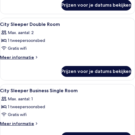
over
laden
Prijzen voor je datums bekijken
City
Sleeper
Twin
Alle
Een kluis op de kamer, een strijkplank/st
5
Room
City Sleeper Double Room
foto's
Max. aantal: 2
voor
1 tweepersoonsbed
City
Sleeper
Gratis wifi
Double
Meer
Meer informatie
Room
details
over
laden
Prijzen voor je datums bekijken
City
Sleeper
Double
Alle
Een kluis op de kamer, een strijkplank/st
4
Room
City Sleeper Business Single Room
foto's
Max. aantal: 1
voor
1 tweepersoonsbed
City
Sleeper
Gratis wifi
Business
Meer
Meer informatie
Single
details
over