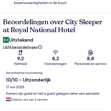
bezienswaardigheden in de buurt.
Beoordelingen over City Sleeper
Beoordelingen
at Royal National Hotel
Uitstekend
8,6
1.674 beoordelingen
9,2
8,2
8,8
Netheid
Voorzieningen
Personeel en service
Beoordelingen
Geverifieerde beoordeling
10/10 – Uitzonderlijk
17 nov 2025
Kamers zijn goed en het is goed gelegen zeker een aanrader
Orlando, reis van 3 nachten