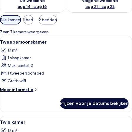
Dit weekend
Volgend weekend
aug 14 - aug 16
aug 21 - aug 23
Beschikbare
Alle kamers
1 bed
2 bedden
filters
voor
7 van 7 kamers weergeven
kamers
Alle
Een moderne hotelkamer met een groot 
9
Tweepersoonskamer
foto's
17 m²
voor
1 slaapkamer
Tweepersoonskamer
laden
Max. aantal: 2
1 tweepersoonsbed
Gratis wifi
Meer
Meer informatie
details
over
Prijzen voor je datums bekijken
Tweepersoonskamer
Alle
Een hotelkamer met twee bedden, een 
9
Twin kamer
foto's
17 m²