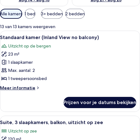
Beschikbare
Alle kamers
1 bed
3+ bedden
2 bedden
filters
voor
13 van 13 kamers weergeven
kamers
Alle
Een hotelkamer met een bed, twee nach
5
Standaard kamer (Inland View no balcony)
foto's
Uitzicht op de bergen
voor
23 m²
Standaard
kamer
1 slaapkamer
(Inland
Max. aantal: 2
View
1 tweepersoonsbed
no
Meer
Meer informatie
balcony)
details
laden
over
Prijzen voor je datums bekijken
Standaard
kamer
(Inland
Alle
Een moderne slaapkamer met een bed,
14
View
Suite, 3 slaapkamers, balkon, uitzicht op zee
foto's
no
Uitzicht op zee
balcony)
voor
120 m²