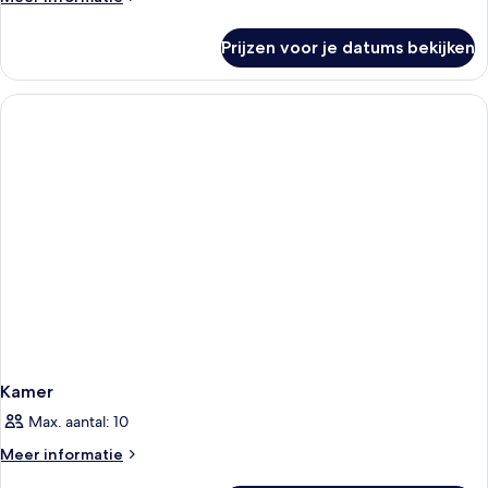
details
over
Prijzen voor je datums bekijken
Kamer
Kamer
Max. aantal: 10
Meer
Meer informatie
details