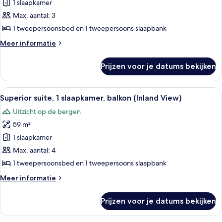
suite,
1 slaapkamer
1
Max. aantal: 3
slaapkamer
1 tweepersoonsbed en 1 tweepersoons slaapbank
(Spa)
Meer
Meer informatie
laden
details
over
Prijzen voor je datums bekijken
Superior
suite,
1
Alle
Een moderne woonkamer met een bank,
7
slaapkamer
Superior suite, 1 slaapkamer, balkon (Inland View)
foto's
(Spa)
Uitzicht op de bergen
voor
59 m²
Superior
suite,
1 slaapkamer
1
Max. aantal: 4
slaapkamer,
1 tweepersoonsbed en 1 tweepersoons slaapbank
balkon
Meer
Meer informatie
(Inland
details
View)
over
Prijzen voor je datums bekijken
Superior
laden
suite,
1