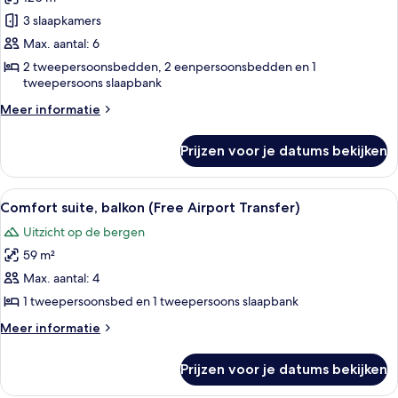
Suite,
3
3 slaapkamers
slaapkamers,
Max. aantal: 6
balkon,
2 tweepersoonsbedden, 2 eenpersoonsbedden en 1
uitzicht
tweepersoons slaapbank
op
Meer
Meer informatie
zee
details
over
laden
Prijzen voor je datums bekijken
Suite,
3
slaapkamers,
Alle
Een hotelkamer met een bed, twee nac
7
balkon,
Comfort suite, balkon (Free Airport Transfer)
foto's
uitzicht
Uitzicht op de bergen
op
voor
zee
59 m²
Comfort
suite,
Max. aantal: 4
balkon
1 tweepersoonsbed en 1 tweepersoons slaapbank
(Free
Meer
Meer informatie
Airport
details
Transfer)
over
Prijzen voor je datums bekijken
Comfort
laden
suite,