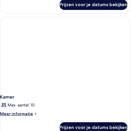
over
Prijzen voor je datums bekijken
Kamer
Kamer
Max. aantal: 10
Meer
Meer informatie
details
over
Prijzen voor je datums bekijken
Kamer