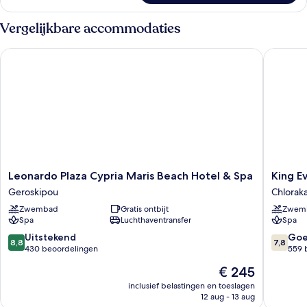
Vergelijkbare accommodaties
Leonardo Plaza Cypria Maris Beach Hotel & Spa
King Eve
Leonardo
King
Leonardo Plaza Cypria Maris Beach Hotel & Spa
King E
Plaza
Eveltho
Geroskipou
Chlorak
Cypria
Beach
Zwembad
Gratis ontbijt
Zwem
Maris
Hotel
Spa
Luchthaventransfer
Spa
Beach
&
Hotel
Resort
8.8
7.8
Uitstekend
Go
8,8
7,8
&
Chlorak
van
van
430 beoordelingen
559 
Spa
10,
10,
De
€ 245
Geroskipou
Uitstekend,
Goed,
prijs
430
559
inclusief belastingen en toeslagen
is
12 aug - 13 aug
beoordelingen
beoorde
€ 245