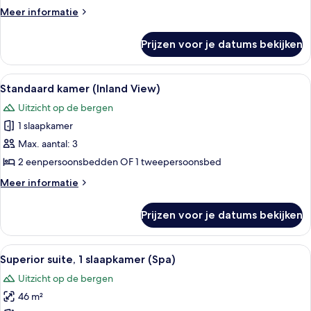
op
Meer
Meer informatie
zee
details
laden
over
Prijzen voor je datums bekijken
Standaard
kamer,
balkon,
Alle
Een moderne hotelkamer met een gro
5
uitzicht
Standaard kamer (Inland View)
foto's
op
Uitzicht op de bergen
zee
voor
1 slaapkamer
Standaard
kamer
Max. aantal: 3
(Inland
2 eenpersoonsbedden OF 1 tweepersoonsbed
View)
Meer
Meer informatie
laden
details
over
Prijzen voor je datums bekijken
Standaard
kamer
(Inland
Alle
Een hotel met meerdere balkons, een 
6
View)
Superior suite, 1 slaapkamer (Spa)
foto's
Uitzicht op de bergen
voor
46 m²
Superior