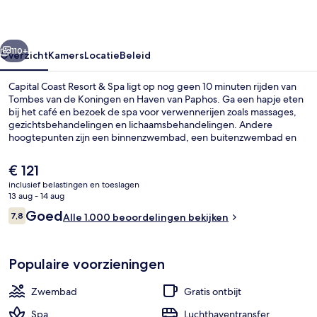
Spa
rige
Volgende
110+
Overzicht
Kamers
Locatie
Beleid
Capital Coast Resort & Spa ligt op nog geen 10 minuten rijden van
Tombes van de Koningen en Haven van Paphos. Ga een hapje eten
bij het café en bezoek de spa voor verwennerijen zoals massages,
gezichtsbehandelingen en lichaamsbehandelingen. Andere
hoogtepunten zijn een binnenzwembad, een buitenzwembad en
een bar aan het zwembad.
De
€ 121
huidige
inclusief belastingen en toeslagen
prijs
13 aug - 14 aug
Een binnenzwembad, een buitenzwem
is
Beoordelingen
Goed
7,8
Alle 1.000 beoordelingen bekijken
€ 121
7,8 op 10 –
Populaire voorzieningen
Zwembad
Gratis ontbijt
Spa
Luchthaventransfer