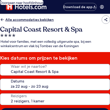
Doorgaan naar hoofdinhoud
Download de app
Alle accommodaties bekijken
Capital Coast Resort & Spa
4.0-
sterrenaccommodatie
Hotel voor families, met een volledig uitgeruste spa, bij een
winkelcentrum en vlak bij Tombes van de Koningen
Kies datums om prijzen te bekijken
Waar wil je naartoe?
Datums
Reizigers