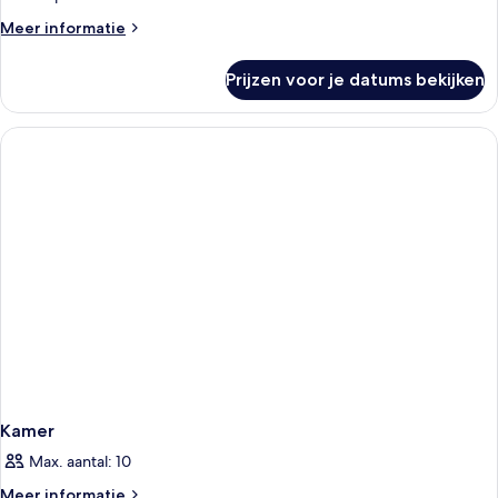
laden
Meer
Meer informatie
details
over
Prijzen voor je datums bekijken
Superior
suite,
2
slaapkamers,
balkon
Kamer
Max. aantal: 10
Meer
Meer informatie