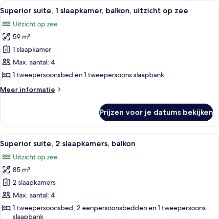
Alle
Een hotelkamer met een bed, een tafel
8
slaapkamer,
Superior suite, 1 slaapkamer, balkon, uitzicht op zee
foto's
balkon
Uitzicht op zee
(Inland
voor
View)
59 m²
Superior
suite,
1 slaapkamer
1
Max. aantal: 4
slaapkamer,
1 tweepersoonsbed en 1 tweepersoons slaapbank
balkon,
Meer
Meer informatie
uitzicht
details
op
over
Prijzen voor je datums bekijken
Superior
zee
suite,
laden
1
Alle
Een moderne hotelkamer met een zitho
9
slaapkamer,
Superior suite, 2 slaapkamers, balkon
foto's
balkon,
Uitzicht op zee
uitzicht
voor
op
85 m²
Superior
zee
suite,
2 slaapkamers
2
Max. aantal: 4
slaapkamers,
1 tweepersoonsbed, 2 eenpersoonsbedden en 1 tweepersoons
balkon
slaapbank