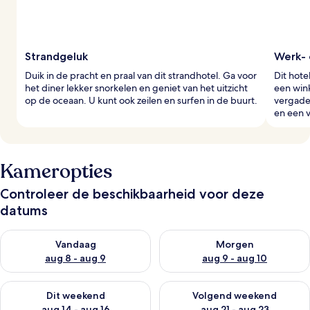
Strandgeluk
Werk- 
Duik in de pracht en praal van dit strandhotel. Ga voor
Dit hote
het diner lekker snorkelen en geniet van het uitzicht
een win
op de oceaan. U kunt ook zeilen en surfen in de buurt.
vergade
en een 
Kameropties
Controleer de beschikbaarheid voor deze
datums
De beschikbaarheid controleren voor vanavond aug 8 - aug 9
De beschikbaarheid controler
Vandaag
Morgen
aug 8 - aug 9
aug 9 - aug 10
De beschikbaarheid controleren voor dit weekend aug 14 - au
De beschikbaarheid controler
Dit weekend
Volgend weekend
aug 14 - aug 16
aug 21 - aug 23