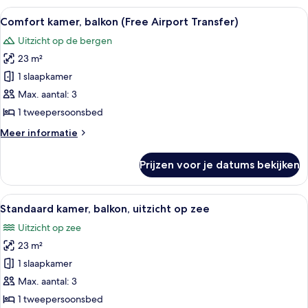
balkon
Alle
Een hotelkamer met een bed, nachtka
4
(Free
Comfort kamer, balkon (Free Airport Transfer)
foto's
Airport
Uitzicht op de bergen
Transfer)
voor
23 m²
Comfort
kamer,
1 slaapkamer
balkon
Max. aantal: 3
(Free
1 tweepersoonsbed
Airport
Meer
Meer informatie
Transfer)
details
laden
over
Prijzen voor je datums bekijken
Comfort
kamer,
balkon
Alle
Een hotelkamer met een bed, een tafel
5
(Free
Standaard kamer, balkon, uitzicht op zee
foto's
Airport
Uitzicht op zee
Transfer)
voor
23 m²
Standaard
kamer,
1 slaapkamer
balkon,
Max. aantal: 3
uitzicht
1 tweepersoonsbed