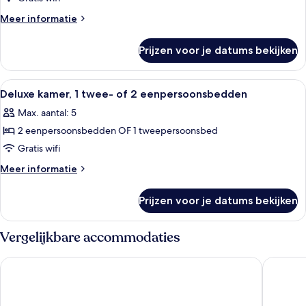
twee-
Meer
Meer informatie
of
details
2
over
Prijzen voor je datums bekijken
Standaard
eenpersoonsbedden
kamer,
laden
1
Alle
Een hotelkamer met een bed, bureau, s
5
twee-
Deluxe kamer, 1 twee- of 2 eenpersoonsbedden
foto's
of
Max. aantal: 5
2
voor
eenpersoonsbedden
2 eenpersoonsbedden OF 1 tweepersoonsbed
Deluxe
kamer,
Gratis wifi
1
Meer
Meer informatie
twee-
details
over
of
Prijzen voor je datums bekijken
Deluxe
2
kamer,
eenpersoonsbedden
1
Vergelijkbare accommodaties
laden
twee-
of
Hotel Nierswalder Landhaus
Hotel Rh
2
eenpersoonsbedden