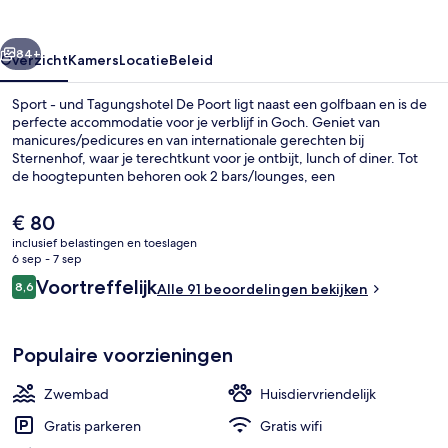
De
Poort
rige
Volgende
84+
Overzicht
Kamers
Locatie
Beleid
Sport - und Tagungshotel De Poort ligt naast een golfbaan en is de
perfecte accommodatie voor je verblijf in Goch. Geniet van
manicures/pedicures en van internationale gerechten bij
Sternenhof, waar je terechtkunt voor je ontbijt, lunch of diner. Tot
de hoogtepunten behoren ook 2 bars/lounges, een
binnenzwembad en een fitnesscentrum.
De
€ 80
huidige
inclusief belastingen en toeslagen
prijs
6 sep - 7 sep
Ze serveren er ontbijt, lunch, diner e
is
Beoordelingen
Voortreffelijk
8,6
Alle 91 beoordelingen bekijken
€ 80
8,6 op 10 –
Populaire voorzieningen
Zwembad
Huisdiervriendelijk
Gratis parkeren
Gratis wifi