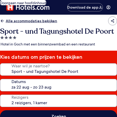
Doorgaan naar hoofdinhoud
Download de app
Alle accommodaties bekijken
Sport - und Tagungshotel De Poort
4.0-
sterrenaccommodatie
Hotel in Goch met een binnenzwembad en een restaurant
Kies datums om prijzen te bekijken
Waar wil je naartoe?
Datums
Reizigers
Zoeken