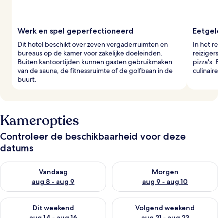
Werk en spel geperfectioneerd
Eetgel
Dit hotel beschikt over zeven vergaderruimten en
In het r
bureaus op de kamer voor zakelijke doeleinden.
reiziger
Buiten kantoortijden kunnen gasten gebruikmaken
pizza's.
van de sauna, de fitnessruimte of de golfbaan in de
culinai
buurt.
Kameropties
Controleer de beschikbaarheid voor deze
datums
De beschikbaarheid controleren voor vanavond aug 8 - aug 9
De beschikbaarheid controler
Vandaag
Morgen
aug 8 - aug 9
aug 9 - aug 10
De beschikbaarheid controleren voor dit weekend aug 14 - au
De beschikbaarheid controler
Dit weekend
Volgend weekend
aug 14 - aug 16
aug 21 - aug 23