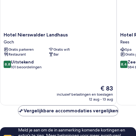
Hotel
Hotel
Hotel Nierswalder Landhaus
Hotel 
Nierswalder
Rheinpa
Goch
Rees
Landhaus
Rees
Gratis parkeren
Gratis wifi
Spa
Goch
Rees
Restaurant
Bar
Gratis
8.8
8.4
Uitstekend
Zee
8,8
8,4
van
van
101 beoordelingen
384 
10,
10,
Uitstekend,
Zeer
101
goed,
De
€ 83
beoordelingen
384
prijs
beoorde
inclusief belastingen en toeslagen
is
12 aug - 13 aug
€ 83
Vergelijkbare accommodaties vergelijken
Meld je aan om de in aanmerking komende kortingen en
extra's te zien. Meer beloningen voor meer avonturen!