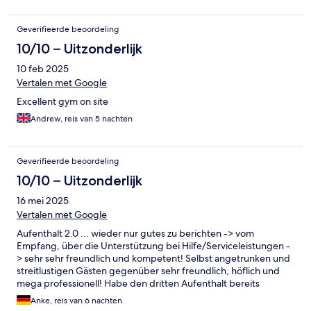
Geverifieerde beoordeling
10/10 – Uitzonderlijk
10 feb 2025
Vertalen met Google
Excellent gym on site
Andrew, reis van 5 nachten
Geverifieerde beoordeling
10/10 – Uitzonderlijk
16 mei 2025
Vertalen met Google
Aufenthalt 2.0 ... wieder nur gutes zu berichten -> vom
Empfang, über die Unterstützung bei Hilfe/Serviceleistungen -
> sehr sehr freundlich und kompetent! Selbst angetrunken und
streitlustigen Gästen gegenüber sehr freundlich, höflich und
mega professionell! Habe den dritten Aufenthalt bereits
gebucht, freue mich schon jetzt darauf!
Anke, reis van 6 nachten