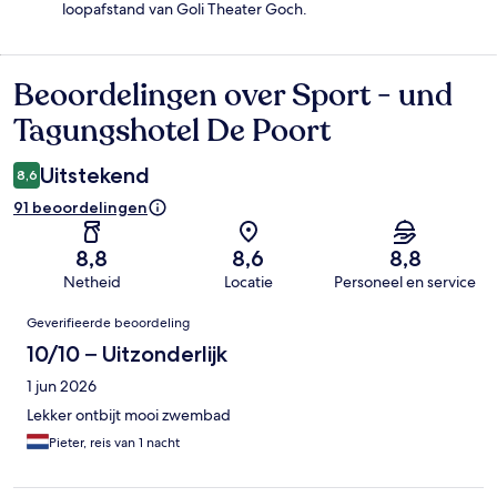
loopafstand van Goli Theater Goch.
Beoordelingen over Sport - und
Beoordelingen
Tagungshotel De Poort
Uitstekend
8,6
91 beoordelingen
8,8
8,6
8,8
Netheid
Locatie
Personeel en service
Beoordelingen
Geverifieerde beoordeling
10/10 – Uitzonderlijk
1 jun 2026
Lekker ontbijt mooi zwembad
Pieter, reis van 1 nacht