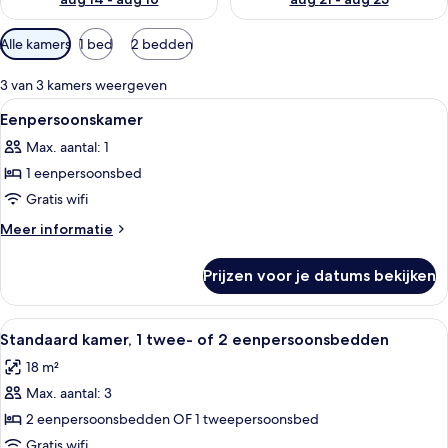
Beschikbare
Alle kamers
1 bed
2 bedden
filters
voor
3 van 3 kamers weergeven
kamers
Alle
Een hotelkamer met twee bedden, een
4
Eenpersoonskamer
foto's
Max. aantal: 1
voor
1 eenpersoonsbed
Eenpersoonskamer
laden
Gratis wifi
Meer
Meer informatie
details
over
Prijzen voor je datums bekijken
Eenpersoonskamer
Alle
Een hotelbadkamer met douche, bad en
10
Standaard kamer, 1 twee- of 2 eenpersoonsbedden
foto's
18 m²
voor
Max. aantal: 3
Standaard
kamer,
2 eenpersoonsbedden OF 1 tweepersoonsbed
1
Gratis wifi