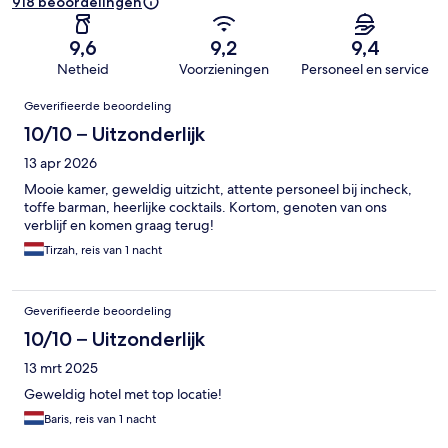
918 beoordelingen
9,6
9,2
9,4
Netheid
Voorzieningen
Personeel en service
Beoordelingen
Geverifieerde beoordeling
10/10 – Uitzonderlijk
13 apr 2026
Mooie kamer, geweldig uitzicht, attente personeel bij incheck,
toffe barman, heerlijke cocktails. Kortom, genoten van ons
verblijf en komen graag terug!
Tirzah, reis van 1 nacht
Geverifieerde beoordeling
10/10 – Uitzonderlijk
13 mrt 2025
Geweldig hotel met top locatie!
Baris, reis van 1 nacht