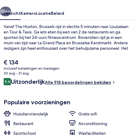
rige
Volgende
41+
Overzicht
Kamers
Locatie
Beleid
Vanaf The Hoxton, Brussels rijd in slechts 5 minuten naar Louizalaan
en Tour & Taxis. Ga iets eten bij een van 2 de restaurants en ga
sporten bij het 24-uurs fitnesscentrum. Bovendien rijd je in een
mum van tijd naar La Grand Place en Brusselse Kerstmarkt. Andere
reizigers zijn heel enthousiast over het behulpzame personeel. Het
openbaar vervoer vind je op korte loopafstand: het is 5 minuten
lopen naar Tramhalte Gillon en 6 minuten naar Station Kruidtuin.
De
€ 134
huidige
inclusief belastingen en toeslagen
prijs
30 aug - 31 aug
Dakterras
is
Beoordelingen
Uitzonderlijk
9,4
Alle 918 beoordelingen bekijken
€ 134
9,4 op 10 –
Populaire voorzieningen
Huisdiervriendelijk
Gratis wifi
Restaurant
Airconditioning
Sportschool
Wasfaciliteiten