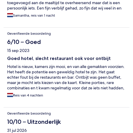
toegevoegd aan de maaltijd te overheersend maar dat is een
persoonlijk iets. Een fijn verblijf gehad, zo fijn dat wij veel in en
om het hotel hebben rond gehangen.
Samantha, reis van 1 nacht
Geverifieerde beoordeling
6/10 – Goed
15 sep 2023
Goed hotel, slecht restaurant ook voor ontbijt
Hotel is nieuw, kamers zijn mooi, en van alle gemakken voorzien.
Het heeft de potentie een geweldig hotel te zijn. Het gaat
echter fout bij de restaurants en bar. Ontbijt was geen buffet,
maar je mocht iets kiezen van de kaart. Kleine porties, rare
combinaties en t kwam regelmatig voor dat ze iets niet hadden,
1 dag zelfs niks dan ei en brood! Bediening was snel, maar
Reis van 4 nachten
keuken en bar langzaam. Soms moest je half uur alleen op je
koffie wachten, dus even snel ontbijten was er niet bij. Ontbijt
was ook 20€, veel te duur voor wat je kreeg. Bij bar was ook
Geverifieerde beoordeling
bevorading slecht, meerdere biertjes niet op voorraad en op
laatste dag was zelfs de gewone "lager" van de tap op!
10/10 – Uitzonderlijk
Restaurant was ook te klein voor aantal kamers, als je niet
31 jul 2026
reserveerde had je geen plek (en in de buurt is ook geen