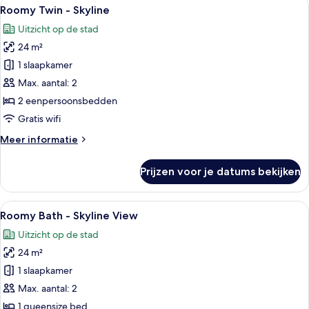
Alle
Een hotelkamer met twee bedden, stad
7
View
Roomy Twin - Skyline
foto's
Uitzicht op de stad
voor
24 m²
Roomy
Twin
1 slaapkamer
-
Max. aantal: 2
Skyline
2 eenpersoonsbedden
laden
Gratis wifi
Meer
Meer informatie
details
over
Prijzen voor je datums bekijken
Roomy
Twin
-
Alle
Roomy Bath - Skyline View | Badkame
6
Skyline
Roomy Bath - Skyline View
foto's
Uitzicht op de stad
voor
24 m²
Roomy
Bath
1 slaapkamer
-
Max. aantal: 2
Skyline
1 queensize bed