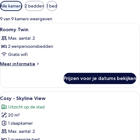
Beschikbare
Alle kamers
2 bedden
1 bed
filters
voor
9 van 9 kamers weergeven
kamers
Alle
Een laptopwerkplek, geluiddichte mur
6
Roomy Twin
foto's
Max. aantal: 2
voor
2 eenpersoonsbedden
Roomy
Twin
Gratis wifi
laden
Meer
Meer informatie
details
over
Prijzen voor je datums bekijken
Roomy
Twin
Alle
Cosy - Skyline View | Een laptopwerkp
6
Cosy - Skyline View
foto's
Uitzicht op de stad
voor
20 m²
Cosy
-
1 slaapkamer
Skyline
Max. aantal: 2
View
1 queensize bed