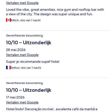
fatsoenlijk restaurant te vinden). Rooftop restaurant had alleen
Vertalen met Google
taco's als hoofdgerecht, maar dat waRen ook hele kleine porties
Loved the vibe, great amenities, nice gym and rooftop bar with
voor de hoofdprijs. Oja en voor de bediening van de lift was een
a view of the city. The design was super unique and fun.
uitleg vooraf bij inchecken handig geweest!
Mitch, reis van 1 nacht
Geverifieerde beoordeling
10/10 – Uitzonderlijk
28 mei 2026
Vertalen met Google
Super je recommande supef hotel
Arthur, reis van 1 nacht
Geverifieerde beoordeling
10/10 – Uitzonderlijk
17 mei 2026
Vertalen met Google
Hotel lindo! Decoração incrível , excelente café da manhã e