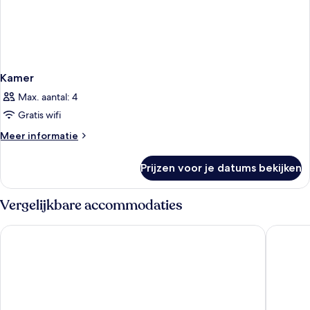
Kamer
Max. aantal: 4
Gratis wifi
Meer
Meer informatie
details
over
Prijzen voor je datums bekijken
Kamer
Vergelijkbare accommodaties
The Hotel
Hotel In