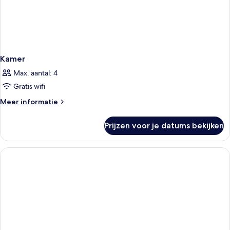
Kamer
Max. aantal: 4
Gratis wifi
Meer
Meer informatie
details
over
Prijzen voor je datums bekijken
Kamer