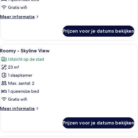
laden
Gratis wifi
Meer
Meer informatie
details
over
Prijzen voor je datums bekijken
Cosy
-
Skyline
Alle
Een hotelkamer met een groot bed, een 
5
View
Roomy - Skyline View
foto's
Uitzicht op de stad
voor
23 m²
Roomy
-
1 slaapkamer
Skyline
Max. aantal: 2
View
1 queensize bed
laden
Gratis wifi
Meer
Meer informatie
details
over
Prijzen voor je datums bekijken
Roomy
-
Skyline