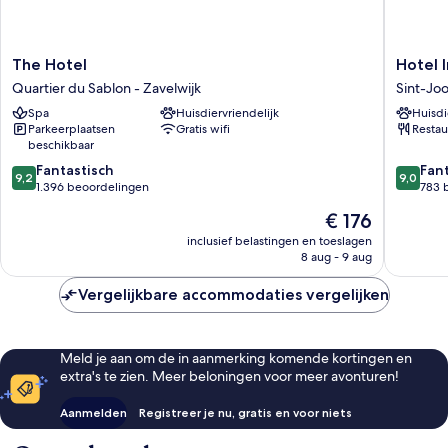
The
Hotel
The Hotel
Hotel I
Hotel
Indigo
Quartier du Sablon - Zavelwijk
Sint-Jo
Quartier
Brussels
Spa
Huisdiervriendelijk
Huisdi
du
-
Parkeerplaatsen
Gratis wifi
Restau
Sablon
City
beschikbaar
-
by
9.2
9.0
Zavelwijk
Fantastisch
IHG
Fan
9,2
9,0
van
van
1.396 beoordelingen
Sint-
783 
10,
10,
Joost-
De
€ 176
Fantastisch,
Fantasti
ten-
prijs
1.396
783
inclusief belastingen en toeslagen
Node
is
8 aug - 9 aug
beoordelingen
beoorde
€ 176
Vergelijkbare accommodaties vergelijken
Meld je aan om de in aanmerking komende kortingen en
extra's te zien. Meer beloningen voor meer avonturen!
Aanmelden
Registreer je nu, gratis en voor niets