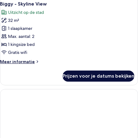
Alle
12
Skyline
Biggy - Skyline View
foto's
View
Uitzicht op de stad
voor
32 m²
Biggy
-
1 slaapkamer
Skyline
Max. aantal: 2
View
1 kingsize bed
laden
Gratis wifi
Meer
Meer informatie
details
over
Prijzen voor je datums bekijken
Biggy
-
Skyline
View