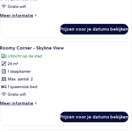
View
Gratis wifi
laden
Meer
Meer informatie
details
over
Prijzen voor je datums bekijken
Roomy
Bath
-
Alle
Een hotelkamer met een groot bed, een 
6
Skyline
Roomy Corner - Skyline View
foto's
View
Uitzicht op de stad
voor
26 m²
Roomy
Corner
1 slaapkamer
-
Max. aantal: 2
Skyline
1 queensize bed
View
Gratis wifi
laden
Meer
Meer informatie
details
over
Prijzen voor je datums bekijken
Roomy
Corner
-
Een hotelkamer met een groot bed, ee