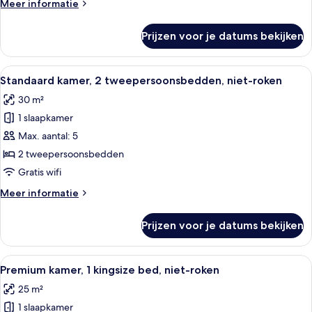
Meer
Meer informatie
de
details
clublounge
over
Prijzen voor je datums bekijken
Premium
laden
kamer,
2
Alle
Hotelkamer met twee bedden, een burea
13
tweepersoonsbedden,
Standaard kamer, 2 tweepersoonsbedden, niet-roken
foto's
toegang
30 m²
tot
voor
de
1 slaapkamer
Standaard
clublounge
kamer,
Max. aantal: 5
2
2 tweepersoonsbedden
tweepersoonsbedden,
Gratis wifi
niet-
Meer
Meer informatie
roken
details
laden
over
Prijzen voor je datums bekijken
Standaard
kamer,
2
Alle
Een hotelkamer met een groot bed, ee
18
tweepersoonsbedden,
Premium kamer, 1 kingsize bed, niet-roken
foto's
niet-
25 m²
roken
voor
1 slaapkamer
Premium