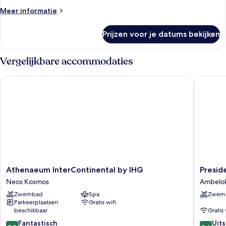
bed,
Meer
Meer informatie
roken
details
laden
over
Prijzen voor je datums bekijken
Standaard
kamer,
1
Vergelijkbare accommodaties
queensize
bed,
Athenaeum InterContinental by IHG
Presiden
roken
Athenaeum
Preside
Athenaeum InterContinental by IHG
Presid
InterContinental
Hotel
Neos Kosmos
Ambelok
by
Athens
Zwembad
Spa
Zwem
IHG
Ambelok
Parkeerplaatsen
Gratis wifi
Neos
beschikbaar
Gratis 
Kosmos
9.0
8.6
Fantastisch
Uit