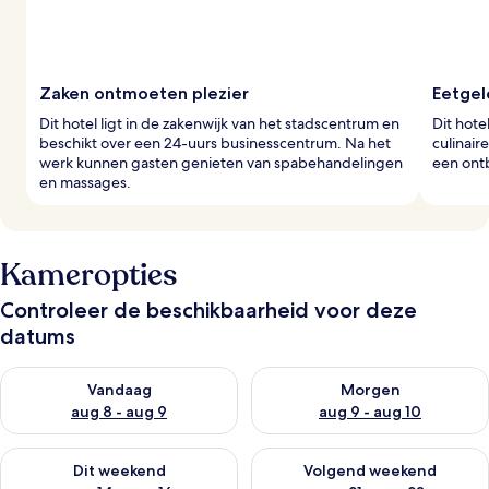
Zaken ontmoeten plezier
Eetgel
Dit hotel ligt in de zakenwijk van het stadscentrum en
Dit hote
beschikt over een 24-uurs businesscentrum. Na het
culinair
werk kunnen gasten genieten van spabehandelingen
een ontb
en massages.
Kameropties
Controleer de beschikbaarheid voor deze
datums
De beschikbaarheid controleren voor vanavond aug 8 - aug 9
De beschikbaarheid controler
Vandaag
Morgen
aug 8 - aug 9
aug 9 - aug 10
De beschikbaarheid controleren voor dit weekend aug 14 - au
De beschikbaarheid controler
Dit weekend
Volgend weekend