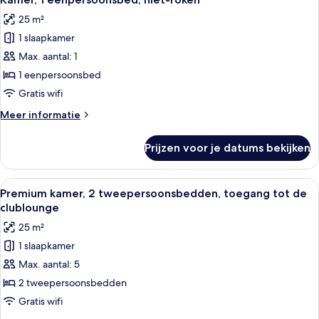
foto's
bed
25 m²
(Living
voor
Area)
1 slaapkamer
Kamer,
1
Max. aantal: 1
eenpersoonsbed,
1 eenpersoonsbed
niet-
Gratis wifi
roken
Meer
Meer informatie
laden
details
over
Prijzen voor je datums bekijken
Kamer,
1
eenpersoonsbed,
Alle
Een moderne badkamer met een ruime 
22
niet-
Premium kamer, 2 tweepersoonsbedden, toegang tot de
foto's
roken
clublounge
voor
25 m²
Premium
1 slaapkamer
kamer,
Max. aantal: 5
2
tweepersoonsbedden,
2 tweepersoonsbedden
toegang
Gratis wifi
tot