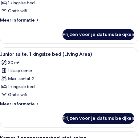
slaapkamer
1 kingsize bed
(Living
Gratis wifi
Area)
Meer
Meer informatie
laden
details
over
Prijzen voor je datums bekijken
Suite,
1
slaapkamer
Alle
Een moderne badkamer met een ruime 
13
(Living
Junior suite, 1 kingsize bed (Living Area)
foto's
Area)
30 m²
voor
1 slaapkamer
Junior
suite,
Max. aantal: 2
1
1 kingsize bed
kingsize
Gratis wifi
bed
Meer
Meer informatie
(Living
details
Area)
over
Prijzen voor je datums bekijken
Junior
laden
suite,
1
Alle
Een persoon gebruikt een spiegel met
12
kingsize
Kamer, 1 eenpersoonsbed, niet-roken