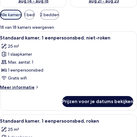
aug 14 - aug 16
aug 21 - aug 23
Beschikbare
Alle kamers
1 bed
2 bedden
filters
voor
18 van 18 kamers weergeven
kamers
Alle
Luxe beddengoed, donzen dekbedden,
13
Standaard kamer, 1 eenpersoonsbed, niet-roken
foto's
25 m²
voor
1 slaapkamer
Standaard
kamer,
Max. aantal: 1
1
1 eenpersoonsbed
eenpersoonsbed,
Gratis wifi
niet-
Meer
Meer informatie
roken
details
laden
over
Prijzen voor je datums bekijken
Standaard
kamer,
1
Alle
Luxe beddengoed, donzen dekbedden,
16
eenpersoonsbed,
Standaard kamer, 1 eenpersoonsbed, roken
foto's
niet-
25 m²
roken
voor