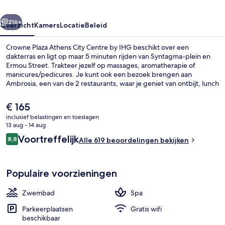
by
rige
Volgende
IHG
216+
Overzicht
Kamers
Locatie
Beleid
Crowne Plaza Athens City Centre by IHG beschikt over een
dakterras en ligt op maar 5 minuten rijden van Syntagma-plein en
Ermou Street. Trakteer jezelf op massages, aromatherapie of
manicures/pedicures. Je kunt ook een bezoek brengen aan
Ambrosia, een van de 2 restaurants, waar je geniet van ontbijt, lunch
en diner. Dit hotel in luxe stijl heeft ook topfaciliteiten zoals een
buitenzwembad, een bar aan het zwembad en een fitnesscentrum.
De
€ 165
Andere reizigers waarderen het behulpzame personeel. Het
huidige
inclusief belastingen en toeslagen
openbaar vervoer vind je op korte loopafstand: het is 7 minuten
prijs
13 aug - 14 aug
lopen naar Station Megaro Moussikis en 11 minuten naar Station
2 restaurants; ze serveren er ontbijt, 
is
Beoordelingen
Evangelismos.
Voortreffelijk
8,8
Alle 619 beoordelingen bekijken
€ 165
8,8 op 10 –
Populaire voorzieningen
Zwembad
Spa
Parkeerplaatsen
Gratis wifi
beschikbaar