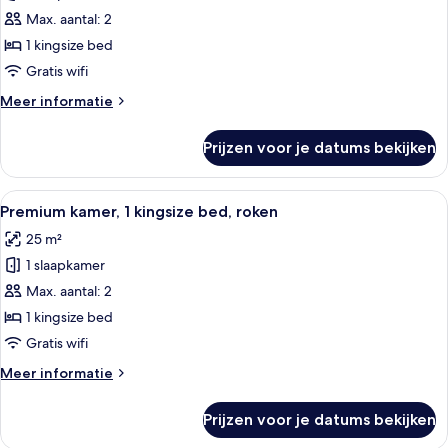
kamer,
Max. aantal: 2
1
1 kingsize bed
kingsize
Gratis wifi
bed,
Meer
Meer informatie
niet-
details
roken
over
Prijzen voor je datums bekijken
Premium
laden
kamer,
1
Alle
Een hotelkamer met een groot bed, ee
22
kingsize
Premium kamer, 1 kingsize bed, roken
foto's
bed,
25 m²
niet-
voor
roken
1 slaapkamer
Premium
kamer,
Max. aantal: 2
1
1 kingsize bed
kingsize
Gratis wifi
bed,
Meer
Meer informatie
roken
details
laden
over
Prijzen voor je datums bekijken
Premium
kamer,