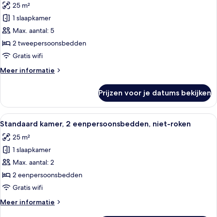
25 m²
tot
voor
de
1 slaapkamer
Premium
clublounge
kamer,
Max. aantal: 5
2
2 tweepersoonsbedden
tweepersoonsbedden,
Gratis wifi
niet-
Meer
Meer informatie
roken
details
laden
over
Prijzen voor je datums bekijken
Premium
kamer,
2
Alle
Een persoon gebruikt een spiegel met
19
tweepersoonsbedden,
Standaard kamer, 2 eenpersoonsbedden, niet-roken
foto's
niet-
25 m²
roken
voor
1 slaapkamer
Standaard
kamer,
Max. aantal: 2
2
2 eenpersoonsbedden
eenpersoonsbedden,
Gratis wifi
niet-
Meer
Meer informatie
roken
details