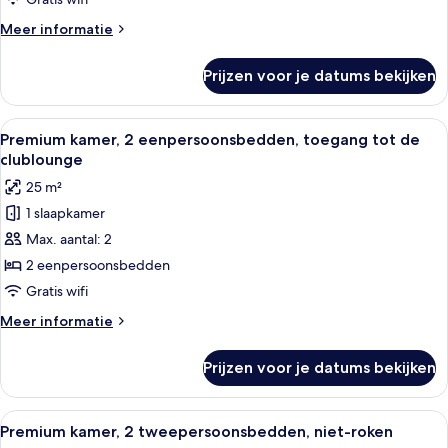
(Living
Meer
Meer informatie
Area)
details
laden
over
Prijzen voor je datums bekijken
Suite,
1
slaapkamer,
Alle
Een moderne badkamer met een ruime 
19
roken
Premium kamer, 2 eenpersoonsbedden, toegang tot de
foto's
(Living
clublounge
Area)
voor
25 m²
Premium
1 slaapkamer
kamer,
Max. aantal: 2
2
eenpersoonsbedden,
2 eenpersoonsbedden
toegang
Gratis wifi
tot
Meer
Meer informatie
de
details
clublounge
over
Prijzen voor je datums bekijken
Premium
laden
kamer,
2
Alle
Een moderne badkamer met een ruime 
20
eenpersoonsbedden,
Premium kamer, 2 tweepersoonsbedden, niet-roken
foto's
toegang