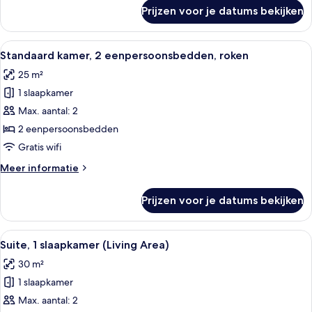
laden
over
Prijzen voor je datums bekijken
Standaard
kamer,
2
Alle
Een persoon gebruikt een spiegel met
20
eenpersoonsbedden,
Standaard kamer, 2 eenpersoonsbedden, roken
foto's
niet-
25 m²
roken
voor
1 slaapkamer
Standaard
kamer,
Max. aantal: 2
2
2 eenpersoonsbedden
eenpersoonsbedden,
Gratis wifi
roken
Meer
Meer informatie
laden
details
over
Prijzen voor je datums bekijken
Standaard
kamer,
2
Alle
Een moderne badkamer met een ruime 
18
eenpersoonsbedden,
Suite, 1 slaapkamer (Living Area)
foto's
roken
30 m²
voor
1 slaapkamer
Suite,
1
Max. aantal: 2