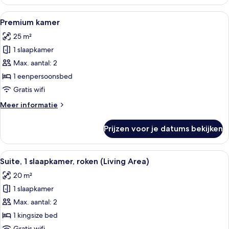
kamer
Alle
Hotelkamer met twee bedden, een burea
27
Premium kamer
foto's
25 m²
voor
1 slaapkamer
Premium
kamer
Max. aantal: 2
laden
1 eenpersoonsbed
Gratis wifi
Meer
Meer informatie
details
over
Prijzen voor je datums bekijken
Premium
kamer
Alle
Een moderne badkamer met een ruime 
15
Suite, 1 slaapkamer, roken (Living Area)
foto's
20 m²
voor
1 slaapkamer
Suite,
1
Max. aantal: 2
slaapkamer,
1 kingsize bed
roken
Gratis wifi