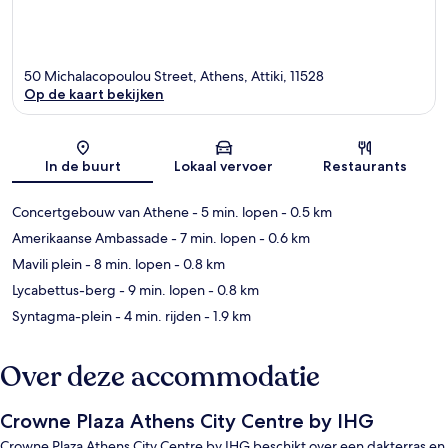
50 Michalacopoulou Street, Athens, Attiki, 11528
Op de kaart bekijken
Kaart
In de buurt
Lokaal vervoer
Restaurants
Concertgebouw van Athene
- 5 min. lopen
- 0.5 km
Amerikaanse Ambassade
- 7 min. lopen
- 0.6 km
Mavili plein
- 8 min. lopen
- 0.8 km
Lycabettus-berg
- 9 min. lopen
- 0.8 km
Syntagma-plein
- 4 min. rijden
- 1.9 km
Over deze accommodatie
Crowne Plaza Athens City Centre by IHG
Crowne Plaza Athens City Centre by IHG beschikt over een dakterras en