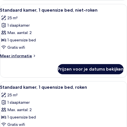
1
Alle
Hotelkamer met twee bedden, een bure
12
kingsize
Standaard kamer, 1 queensize bed, niet-roken
foto's
bed,
25 m²
roken
voor
1 slaapkamer
Standaard
kamer,
Max. aantal: 2
1
1 queensize bed
queensize
Gratis wifi
bed,
Meer
Meer informatie
niet-
details
roken
over
Prijzen voor je datums bekijken
Standaard
laden
kamer,
1
Alle
Hotelkamer met twee bedden, een bure
12
queensize
Standaard kamer, 1 queensize bed, roken
foto's
bed,
25 m²
niet-
voor
roken
1 slaapkamer
Standaard
kamer,
Max. aantal: 2
1
1 queensize bed
queensize
Gratis wifi