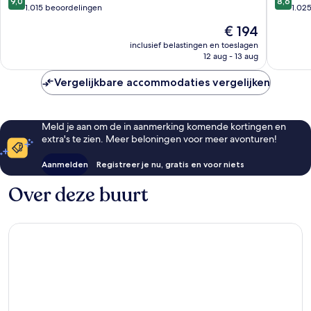
9,0
8,6
van
van
1.015 beoordelingen
1.02
10,
10,
De
€ 194
Fantastisch,
Uitstek
prijs
1.015
1.025
inclusief belastingen en toeslagen
is
12 aug - 13 aug
beoordelingen
beoorde
€ 194
Vergelijkbare accommodaties vergelijken
Meld je aan om de in aanmerking komende kortingen en
extra's te zien. Meer beloningen voor meer avonturen!
Aanmelden
Registreer je nu, gratis en voor niets
Over deze buurt