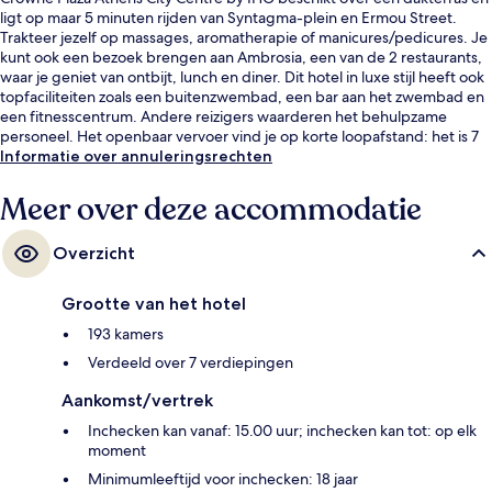
ligt op maar 5 minuten rijden van Syntagma-plein en Ermou Street.
Trakteer jezelf op massages, aromatherapie of manicures/pedicures. Je
kunt ook een bezoek brengen aan Ambrosia, een van de 2 restaurants,
waar je geniet van ontbijt, lunch en diner. Dit hotel in luxe stijl heeft ook
topfaciliteiten zoals een buitenzwembad, een bar aan het zwembad en
een fitnesscentrum. Andere reizigers waarderen het behulpzame
personeel. Het openbaar vervoer vind je op korte loopafstand: het is 7
minuten lopen naar Station Megaro Moussikis en 11 minuten naar Station
Informatie over annuleringsrechten
Evangelismos.
Meer over deze accommodatie
Overzicht
Grootte van het hotel
193 kamers
Verdeeld over 7 verdiepingen
Aankomst/vertrek
Inchecken kan vanaf: 15.00 uur; inchecken kan tot: op elk
moment
Minimumleeftijd voor inchecken: 18 jaar