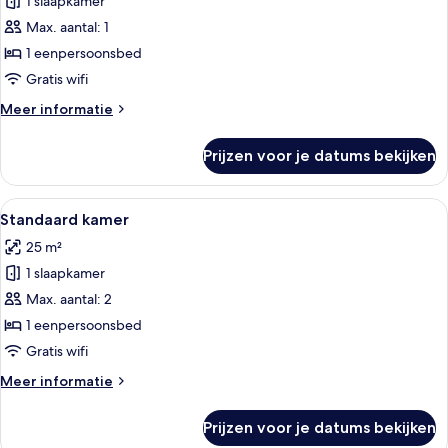
1 slaapkamer
Standaard
kamer,
Max. aantal: 1
1
1 eenpersoonsbed
eenpersoonsbed,
Gratis wifi
roken
Meer
Meer informatie
laden
details
over
Prijzen voor je datums bekijken
Standaard
kamer,
1
Alle
Luxe beddengoed, donzen dekbedden,
18
eenpersoonsbed,
Standaard kamer
foto's
roken
25 m²
voor
1 slaapkamer
Standaard
kamer
Max. aantal: 2
laden
1 eenpersoonsbed
Gratis wifi
Meer
Meer informatie
details
over
Prijzen voor je datums bekijken
Standaard