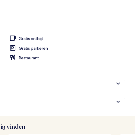
mbaden, parasols voor strand/zwembad
Gratis ontbijt
Gratis parkeren
Restaurant
ig vinden