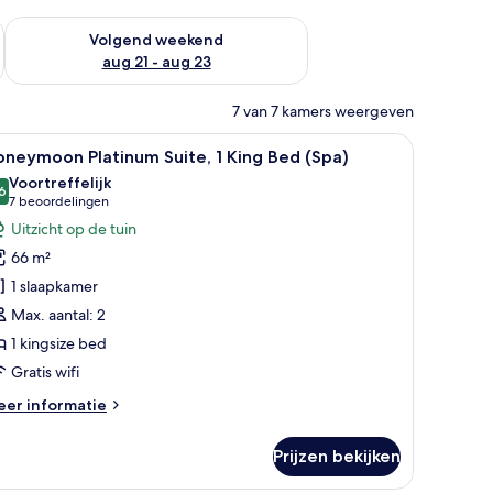
dit weekend aug 14 - aug 16
De beschikbaarheid controleren voor volgend weekend aug 2
Volgend weekend
aug 21 - aug 23
7 van 7 kamers weergeven
bijzettafeltje.
een kleine eettafel met stoelen, een bank en uitzicht op de keuken.
le
Een moderne slaapkamer met een groot bed, 
9
neymoon Platinum Suite, 1 King Bed (Spa)
oto's
Voortreffelijk
oor
6
8,6 van 10
(7
7 beoordelingen
oneymoon
beoordelingen)
Uitzicht op de tuin
latinum
66 m²
ite,
1 slaapkamer
Max. aantal: 2
ing
1 kingsize bed
ed
Spa)
Gratis wifi
aden
eer
er informatie
tails
er
Prijzen bekijken
oneymoon
atinum