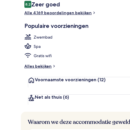
Beoordelingen
Zeer goed
8,2
8,2 op 10 –
Alle 4.169 beoordelingen bekijken
3 buitenzwe
Populaire voorzieningen
Zwembad
Spa
Gratis wifi
Alles bekijken
Voornaamste voorzieningen
(12)
Net als thuis
(6)
Waarom we deze accommodatie geweld