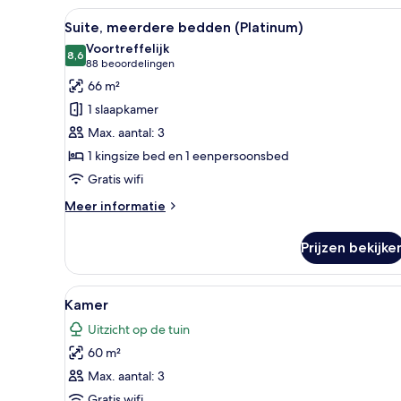
Saver
Alle
Suite, meerdere bedden (Platin
22
Suite, meerdere bedden (Platinum)
foto's
Voortreffelijk
voor
8,6
8,6 van 10
(88
88 beoordelingen
Suite,
beoordelingen)
66 m²
meerdere
1 slaapkamer
bedden
Max. aantal: 3
(Platinum)
1 kingsize bed en 1 eenpersoonsbed
laden
Gratis wifi
Meer
Meer informatie
details
over
Prijzen bekijke
Suite,
meerdere
bedden
Alle
Een gratis minibar, een kluis 
14
(Platinum)
Kamer
foto's
Uitzicht op de tuin
voor
60 m²
Kamer
laden
Max. aantal: 3
Gratis wifi