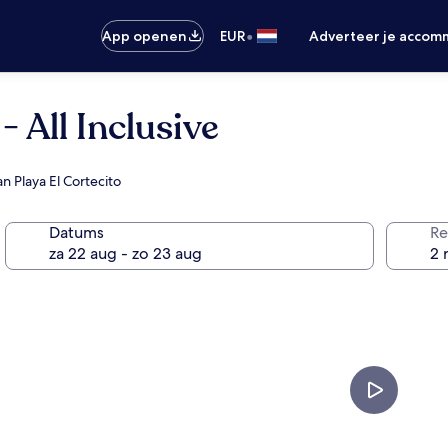
•
App openen
EUR
Adverteer je accom
 All Inclusive
 Playa El Cortecito
Datums
Re