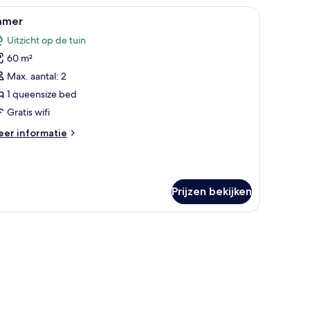
ite,
mer, een bureau
le
Spa | Behandelingskamers voor koppels, een
2
amer
oto's
ng
Uitzicht op de tuin
ed
oor
pa)
60 m²
amer
aden
Max. aantal: 2
1 queensize bed
Gratis wifi
eer
er informatie
tails
er
amer
Prijzen bekijken