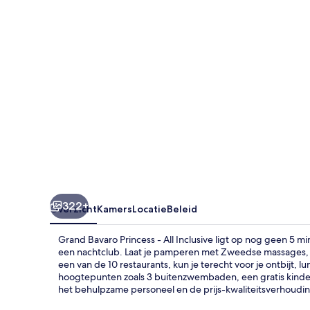
All
Inclusive
322+
Overzicht
Kamers
Locatie
Beleid
Grand Bavaro Princess - All Inclusive ligt op nog geen 5 mi
een nachtclub. Laat je pamperen met Zweedse massages, g
een van de 10 restaurants, kun je terecht voor je ontbijt, l
hoogtepunten zoals 3 buitenzwembaden, een gratis kinderc
het behulpzame personeel en de prijs-kwaliteitsverhoudin