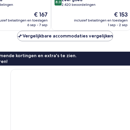
8,0
van
delingen
2.420 beoordelingen
10,
De
De
€ 167
€ 153
Zeer
prijs
prijs
goed,
lusief belastingen en toeslagen
inclusief belastingen en toeslagen
is
is
6 sep - 7 sep
1 sep - 2 sep
2.420
€ 167
€ 153
n
beoordelingen
Vergelijkbare accommodaties vergelijken
ende kortingen en extra's te zien.
ren!