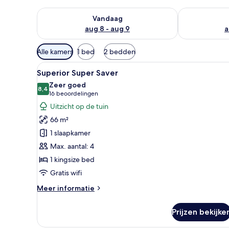
De beschikbaarheid controleren voor vanavond aug 
De beschikbaa
Vandaag
aug 8 - aug 9
a
Beschikbare
Alle kamers
1 bed
2 bedden
filters
Alle
Een moderne woonkamer met een 
voor
9
Superior Super Saver
foto's
kamers
Zeer goed
voor
8,4
8,4 van 10
(16
16 beoordelingen
Superior
beoordelingen)
Uitzicht op de tuin
Super
66 m²
Saver
1 slaapkamer
laden
Max. aantal: 4
1 kingsize bed
Gratis wifi
Meer
Meer informatie
details
over
Prijzen bekijke
Superior
Super