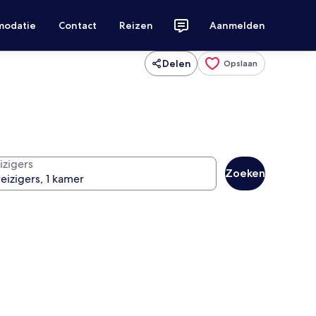
modatie
Contact
Reizen
Aanmelden
Delen
Opslaan
izigers
Zoeken