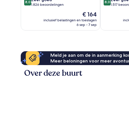
8,0
8,0
van
van
1.826 beoordelingen
1.517 beoor
10,
10,
De
€ 164
Zeer
Zeer
prijs
goed,
goed,
inclusief belastingen en toeslagen
inc
is
6 sep - 7 sep
1.826
1.517
€ 164
beoordelingen
beoordelinge
Meld je aan om de in aanmerking kom
Meer beloningen voor meer avontu
Over deze buurt