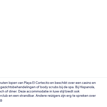
Video van a
nuten lopen van Playa El Cortecito en beschikt over een casino en
ezichtsbehandelingen of body scrubs bij de spa. Bij Hispanola,
unch of diner. Deze accommodatie in luxe stijl biedt ook
Luchtfoto
lub en een strandbar. Andere reizigers zijn erg te spreken over
g.