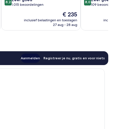
8,2
8,0
van
van
1.015 beoordelingen
Punta
109 beoordelingen
10,
10,
Cana
De
€ 235
Zeer
Zeer
prijs
goed,
goed,
inclusief belastingen en toeslagen
inclusief belast
is
27 aug - 28 aug
1.015
109
€ 235
beoordelingen
beoordelingen
Aanmelden
Registreer je nu, gratis en voor niets