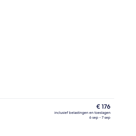
Strandbar
ccommodatie
De
€ 176
huidige
inclusief belastingen en toeslagen
prijs
6 sep - 7 sep
10 restaurants; ze serveren er ontbijt,
is
€ 176