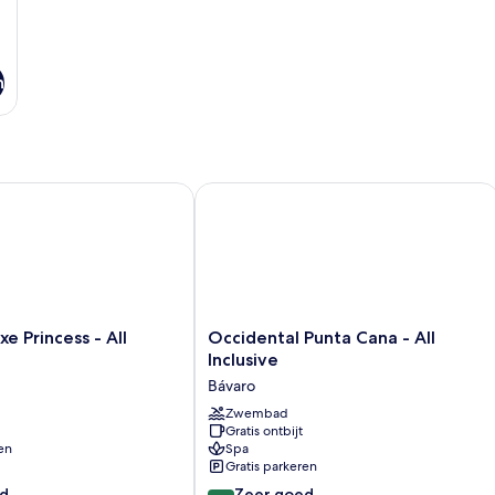
n
Princess - All Inclusive
Occidental Punta Cana - All Inclusive
Occidental
e Princess - All
Occidental Punta Cana - All
Punta
Inclusive
Cana
Bávaro
-
All
Zwembad
Gratis ontbijt
Inclusive
en
Spa
Bávaro
Gratis parkeren
8.0
d
Zeer goed