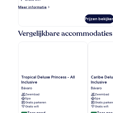
Meer
Meer informatie
details
over
Prijzen bekijke
Kamer
Vergelijkbare accommodaties
Tropical Deluxe Princess - All Inclusive
Caribe Deluxe 
Tropical
Caribe
Tropical Deluxe Princess - All
Caribe Delux
Deluxe
Deluxe
Inclusive
Inclusive
Princess
Princess
Bávaro
Bávaro
-
-
All
Zwembad
All
Zwembad
Spa
Spa
Inclusive
Inclusive
Gratis parkeren
Gratis parker
Bávaro
Bávaro
Gratis wifi
Gratis wifi
8.0
8.0
Zeer goed
Zeer goe