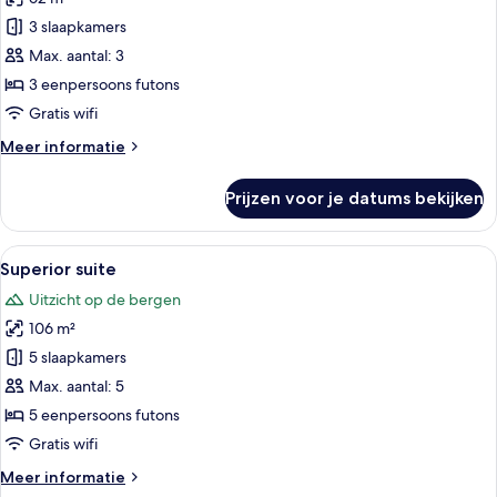
Premium
suite
3 slaapkamers
laden
Max. aantal: 3
3 eenpersoons futons
Gratis wifi
Meer
Meer informatie
details
over
Prijzen voor je datums bekijken
Premium
suite
Alle
Een moderne hotelkamer met tatami m
11
Superior suite
foto's
Uitzicht op de bergen
voor
106 m²
Superior
suite
5 slaapkamers
laden
Max. aantal: 5
5 eenpersoons futons
Gratis wifi
Meer
Meer informatie
details