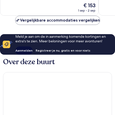
Fantastisch,
beoorde
De
€ 153
391
prijs
beoordelingen
1 sep - 2 sep
is
€ 153
Vergelijkbare accommodaties vergelijken
Meld je aan om de in aanmerking komende kortingen en
extra's te zien. Meer beloningen voor meer avonturen!
Aanmelden
Registreer je nu, gratis en voor niets
Over deze buurt