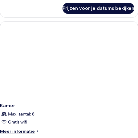
over
Prijzen voor je datums bekijken
Kamer
Kamer
Max. aantal: 8
Gratis wifi
Meer
Meer informatie
details