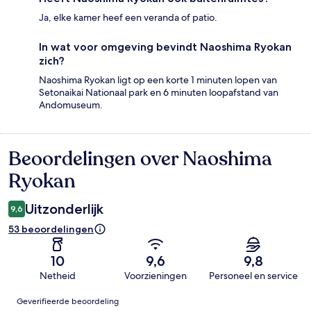
Ja, elke kamer heef een veranda of patio.
In wat voor omgeving bevindt Naoshima Ryokan
zich?
Naoshima Ryokan ligt op een korte 1 minuten lopen van
Setonaikai Nationaal park en 6 minuten loopafstand van
Andomuseum.
Beoordelingen over Naoshima
Beoordelingen
Ryokan
Uitzonderlijk
9,6
53 beoordelingen
10
9,6
9,8
Netheid
Voorzieningen
Personeel en service
Beoordelingen
Geverifieerde beoordeling