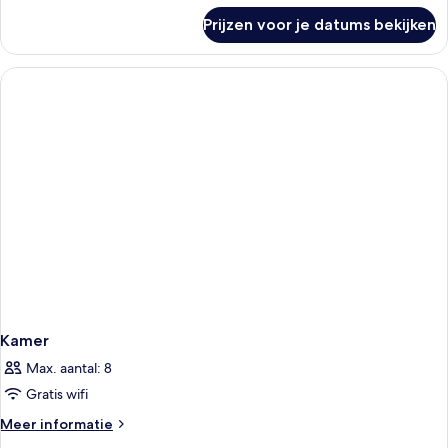
over
Prijzen voor je datums bekijken
Kamer
Kamer
Max. aantal: 8
Gratis wifi
Meer
Meer informatie
details