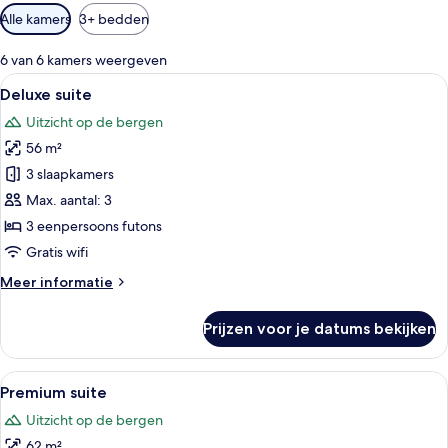
Beschikbare
Alle kamers
3+ bedden
filters
voor
6 van 6 kamers weergeven
kamers
Alle
Een gratis minibar, een kluis op de ka
7
Deluxe suite
foto's
Uitzicht op de bergen
voor
56 m²
Deluxe
suite
3 slaapkamers
laden
Max. aantal: 3
3 eenpersoons futons
Gratis wifi
Meer
Meer informatie
details
over
Prijzen voor je datums bekijken
Deluxe
suite
Alle
Een minimalistisch ingerichte kamer m
9
Premium suite
foto's
Uitzicht op de bergen
voor
62 m²