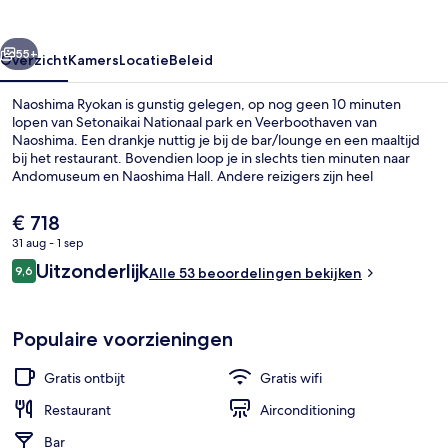
rige
Volgende
55+
Overzicht
Kamers
Locatie
Beleid
Naoshima Ryokan is gunstig gelegen, op nog geen 10 minuten
lopen van Setonaikai Nationaal park en Veerboothaven van
Naoshima. Een drankje nuttig je bij de bar/lounge en een maaltijd
bij het restaurant. Bovendien loop je in slechts tien minuten naar
Andomuseum en Naoshima Hall. Andere reizigers zijn heel
enthousiast over het behulpzame personeel.
De
€ 718
huidige
31 aug - 1 sep
prijs
Beoordelingen
Uitzonderlijk
Superior suite | Een gratis minibar, e
9,6
is
Alle 53 beoordelingen bekijken
9,6 op 10 –
€ 718
Populaire voorzieningen
Gratis ontbijt
Gratis wifi
Restaurant
Airconditioning
Bar