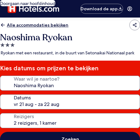
Doorgaan naar hoofdinhoud
Download de app
Alle accommodaties bekijken
Naoshima Ryokan
3.0-
sterrenaccommodatie
Ryokan met een restaurant, in de buurt van Setonaikai Nationaal park
Kies datums om prijzen te bekijken
Waar wil je naartoe?
Datums
Reizigers
Zoeken