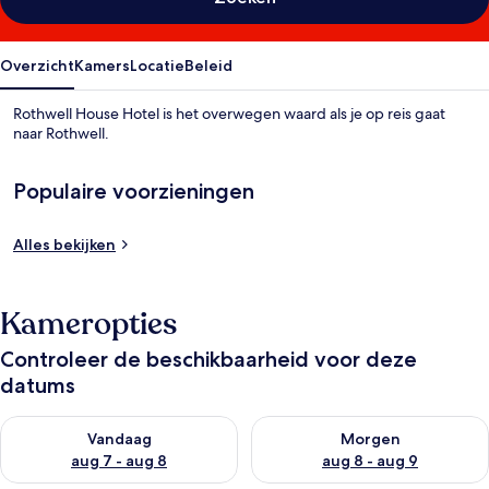
Overzicht
Kamers
Locatie
Beleid
Rothwell House Hotel is het overwegen waard als je op reis gaat
naar Rothwell.
Populaire voorzieningen
Alles bekijken
Kameropties
Controleer de beschikbaarheid voor deze
datums
De beschikbaarheid controleren voor vanavond aug 7 - aug 8
De beschikbaarheid controler
Vandaag
Morgen
aug 7 - aug 8
aug 8 - aug 9