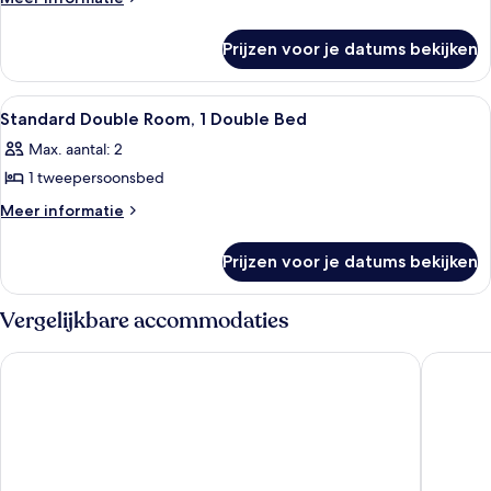
details
Room,
over
1
Prijzen voor je datums bekijken
Standard
Twin
Single
Bed
Room,
Alle
Hotelkamer met een groot bed, een hou
7
1
laden
Standard Double Room, 1 Double Bed
foto's
Twin
Max. aantal: 2
Bed
voor
1 tweepersoonsbed
Standard
Double
Meer
Meer informatie
details
Room,
over
1
Prijzen voor je datums bekijken
Standard
Double
Double
Bed
Room,
Vergelijkbare accommodaties
1
laden
Double
Rothwell House Hotel .
Rooms at
Bed