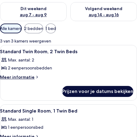
De beschikbaarheid controleren voor dit weekend aug 7 - aug
De beschikbaarheid controler
Dit weekend
Volgend weekend
aug 7 - aug 9
aug 14 - aug 16
Beschikbare
Alle kamers
2 bedden
1 bed
filters
voor
3 van 3 kamers weergeven
kamers
Alle
Een tweepersoonskamer met twee bed
4
Standard Twin Room, 2 Twin Beds
foto's
Max. aantal: 2
voor
2 eenpersoonsbedden
Standard
Twin
Meer
Meer informatie
details
Room,
over
2
Prijzen voor je datums bekijken
Standard
Twin
Twin
Beds
Room,
Alle
Kamer
4
2
laden
Standard Single Room, 1 Twin Bed
foto's
Twin
Max. aantal: 1
Beds
voor
1 eenpersoonsbed
Standard
Single
Meer
Meer informatie