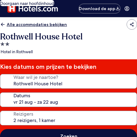
Doorgaan naar hoofdinhoud
Download de app
Alle accommodaties bekijken
Rothwell House Hotel
2.0-
sterrenaccommodatie
Hotel in Rothwell
Kies datums om prijzen te bekijken
Waar wil je naartoe?
Datums
Reizigers
Zoeken