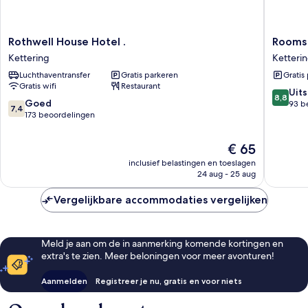
Rothwell
Rooms
Rothwell House Hotel .
Rooms 
House
at
Kettering
Ketteri
Hotel
The
Luchthaventransfer
Gratis parkeren
Gratis
.
Ritz
Gratis wifi
Restaurant
Kettering
Comple
8.8
Uit
8,8
Ketteri
7.4
Goed
van
93 b
7,4
van
173 beoordelingen
10,
10,
Uitstek
Goed,
93
De
€ 65
173
beoorde
prijs
inclusief belastingen en toeslagen
beoordelingen
is
24 aug - 25 aug
€ 65
Vergelijkbare accommodaties vergelijken
Meld je aan om de in aanmerking komende kortingen en
extra's te zien. Meer beloningen voor meer avonturen!
Aanmelden
Registreer je nu, gratis en voor niets