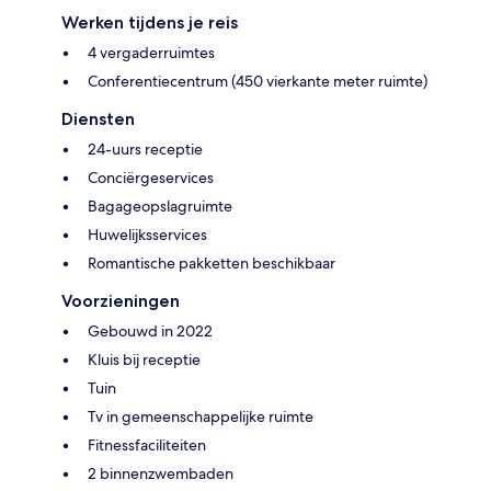
Werken tijdens je reis
4 vergaderruimtes
Conferentiecentrum (450 vierkante meter ruimte)
Diensten
24-uurs receptie
Conciërgeservices
Bagageopslagruimte
Huwelijksservices
Romantische pakketten beschikbaar
Voorzieningen
Gebouwd in 2022
Kluis bij receptie
Tuin
Tv in gemeenschappelijke ruimte
Fitnessfaciliteiten
2 binnenzwembaden