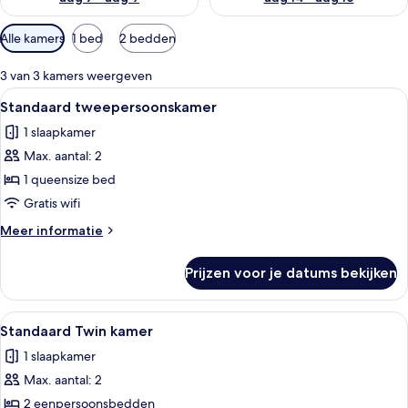
Beschikbare
Alle kamers
1 bed
2 bedden
filters
voor
3 van 3 kamers weergeven
kamers
Alle
Een moderne hotelkamer met een groo
7
Standaard tweepersoonskamer
foto's
1 slaapkamer
voor
Max. aantal: 2
Standaard
tweepersoonskamer
1 queensize bed
laden
Gratis wifi
Meer
Meer informatie
details
over
Prijzen voor je datums bekijken
Standaard
tweepersoonskamer
Alle
Een hotelkamer met twee bedden, een b
8
Standaard Twin kamer
foto's
1 slaapkamer
voor
Max. aantal: 2
Standaard
Twin
2 eenpersoonsbedden