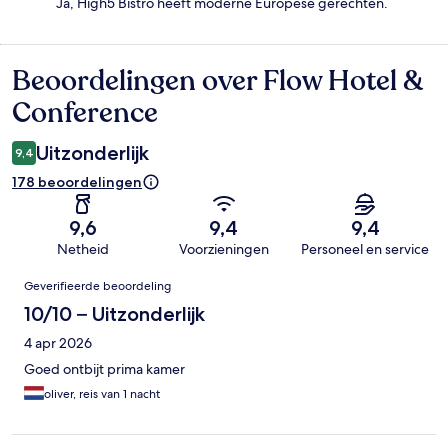
Ja, High5 Bistro heeft moderne Europese gerechten.
Beoordelingen over Flow Hotel &
Beoordelingen
Conference
Uitzonderlijk
9,4
178 beoordelingen
9,6
9,4
9,4
Netheid
Voorzieningen
Personeel en service
Beoordelingen
Geverifieerde beoordeling
10/10 – Uitzonderlijk
4 apr 2026
Goed ontbijt prima kamer
oliver, reis van 1 nacht