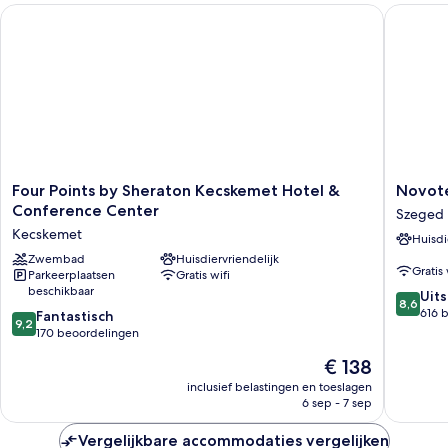
Four Points by Sheraton Kecskemet Hotel & Conference Cent
Novotel
Four
Novotel
Four Points by Sheraton Kecskemet Hotel &
Novot
Points
Szeged
Conference Center
Szeged
by
Szeged
Kecskemet
Huisdi
Sheraton
Kecskemet
Zwembad
Huisdiervriendelijk
Gratis 
Parkeerplaatsen
Gratis wifi
Hotel
beschikbaar
8.6
&
Uit
8,6
van
Conference
616 
9.2
Fantastisch
9,2
10,
Center
van
170 beoordelingen
Uitstek
Kecskemet
10,
De
€ 138
616
Fantastisch,
prijs
beoorde
170
inclusief belastingen en toeslagen
is
6 sep - 7 sep
beoordelingen
€ 138
Vergelijkbare accommodaties vergelijken