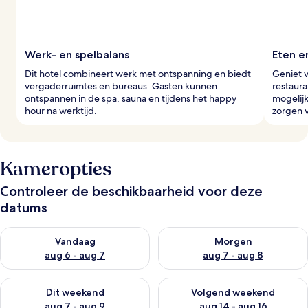
Werk- en spelbalans
Eten e
Dit hotel combineert werk met ontspanning en biedt
Geniet 
vergaderruimtes en bureaus. Gasten kunnen
restaur
ontspannen in de spa, sauna en tijdens het happy
mogelijk
hour na werktijd.
zorgen v
Kameropties
Controleer de beschikbaarheid voor deze
datums
De beschikbaarheid controleren voor vanavond aug 6 - aug 7
De beschikbaarheid controler
Vandaag
Morgen
aug 6 - aug 7
aug 7 - aug 8
De beschikbaarheid controleren voor dit weekend aug 7 - aug
De beschikbaarheid controler
Dit weekend
Volgend weekend
aug 7 - aug 9
aug 14 - aug 16