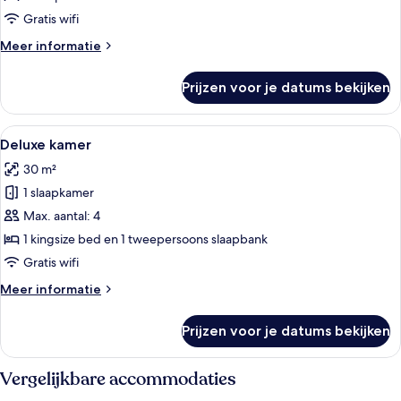
kamer
Gratis wifi
laden
Meer
Meer informatie
details
over
Prijzen voor je datums bekijken
Standaard
Twin
kamer
Alle
Een moderne woonkamer met een bank, 
14
Deluxe kamer
foto's
30 m²
voor
1 slaapkamer
Deluxe
kamer
Max. aantal: 4
laden
1 kingsize bed en 1 tweepersoons slaapbank
Gratis wifi
Meer
Meer informatie
details
over
Prijzen voor je datums bekijken
Deluxe
kamer
Vergelijkbare accommodaties