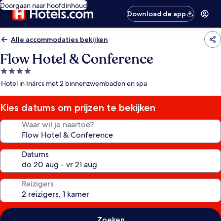
Doorgaan naar hoofdinhoud
Download de app
Alle accommodaties bekijken
Flow Hotel & Conference
4.0-
sterrenaccommodatie
Hotel in Inárcs met 2 binnenzwembaden en spa
Kies datums om prijzen te bekijken
Waar wil je naartoe?
Datums
Reizigers
Zoeken