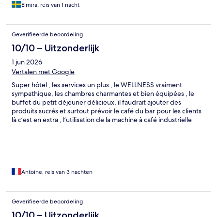
Elmira, reis van 1 nacht
Geverifieerde beoordeling
10/10 – Uitzonderlijk
1 jun 2026
Vertalen met Google
Super hôtel , les services un plus , le WELLNESS vraiment
sympathique, les chambres charmantes et bien équipées , le
buffet du petit déjeuner délicieux, il faudrait ajouter des
produits sucrés et surtout prévoir le café du bar pour les clients
là c’est en extra , l’utilisation de la machine à café industrielle
pour les amateurs de vrai café comme moi pas vraiment la classe
Antoine, reis van 3 nachten
Geverifieerde beoordeling
10/10 – Uitzonderlijk