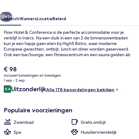
rige
Volgende
97+
Overzicht
Kamers
Locatie
Beleid
Flow Hotel & Conference is de perfecte accommodatie voor je
verblijf in Inárcs. Na een duik in een van 2 de binnenzwembaden
kun je een hapje gaan eten bij High5 Bistro, waar moderne
Europese gerechten, ontbijt, lunch en diner worden geserveerd.
Ook een bar/lounge, een fitnesscentrum en een sauna gelden als
hoogtepunten.
De
€ 98
huidige
inclusief belastingen en toeslagen
prijs
1 sep - 2 sep
Interieur
is
Beoordelingen
Uitzonderlijk
9,4
Alle 178 beoordelingen bekijken
€ 98
9,4 op 10 –
Populaire voorzieningen
Zwembad
Gratis ontbijt
Spa
Huisdiervriendelijk