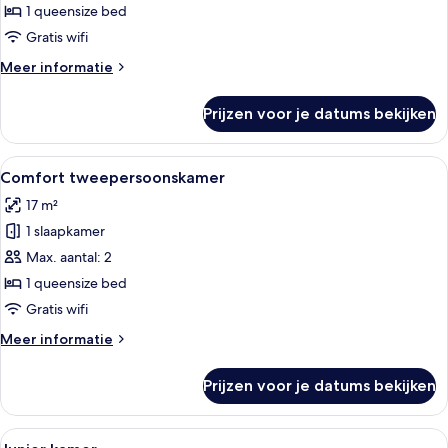
laden
1 queensize bed
Gratis wifi
Meer
Meer informatie
details
over
Prijzen voor je datums bekijken
Standaard
tweepersoonskamer
Alle
Een hotelkamer met een bed, een nacht
5
Comfort tweepersoonskamer
foto's
17 m²
voor
1 slaapkamer
Comfort
tweepersoonskamer
Max. aantal: 2
laden
1 queensize bed
Gratis wifi
Meer
Meer informatie
details
over
Prijzen voor je datums bekijken
Comfort
tweepersoonskamer
Alle
Hotelkamer met een bed, twee kussens
3