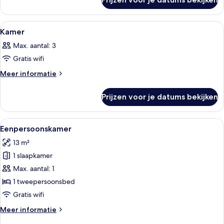
Kamer
Alle
Een hotelkamer met een bed, een bure
5
Kamer
foto's
Max. aantal: 3
voor
Gratis wifi
Kamer
laden
Meer
Meer informatie
details
over
Prijzen voor je datums bekijken
Kamer
Alle
Een hotelkamer met een net opgemaakt
6
Eenpersoonskamer
foto's
13 m²
voor
1 slaapkamer
Eenpersoonskamer
laden
Max. aantal: 1
1 tweepersoonsbed
Gratis wifi
Meer
Meer informatie
details