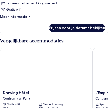
1 queensize bed en 1 kingsize bed
2
slaapkamers,
Gratis wifi
kamers
Meer
Meer informatie
met
details
over
tussendeur
Prijzen voor je datums bekijken
Deluxe
(Superior
kamer,
&
2
Vergelijkbare accommodaties
Deluxe
slaapkamers,
kamers
-
Drawing Hôtel
L'Empire 
met
Twin
tussendeur
on
(Superior
&
request)
Deluxe
laden
-
Twin
on
request)
Drawing
L'Empire
Drawing Hôtel
L'Empir
Hôtel
Paris
Centrum van Parijs
Centrum 
Centrum
Centru
Gratis wifi
Airconditioning
Spa
van
van