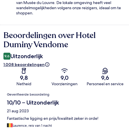
van Musée du Louvre. De lokale omgeving heeft veel
wandelmogelijkheden volgens onze reizigers, ideaal om te
shoppen.
Beoordelingen over Hotel
Beoordelingen
Duminy Vendome
Uitzonderlijk
9,6
1.008 beoordelingen
9,8
9,0
9,6
Netheid
Voorzieningen
Personeel en service
Beoordelingen
Geverifieerde beoordeling
10/10 – Uitzonderlijk
21 aug 2023
Fantastische ligging en prijs/kwaliteit zeker in orde!
Laurence, reis van 1 nacht