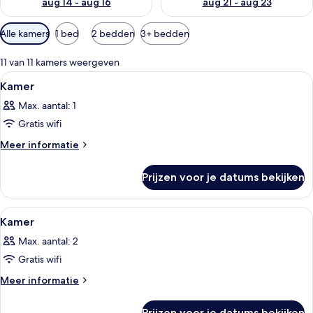
aug 14 - aug 16
aug 21 - aug 23
Beschikbare
Alle kamers
1 bed
2 bedden
3+ bedden
filters
voor
11 van 11 kamers weergeven
kamers
Alle
Een hotelkamer met een bed, bedlampe
7
Kamer
foto's
Max. aantal: 1
voor
Gratis wifi
Kamer
laden
Meer
Meer informatie
details
over
Prijzen voor je datums bekijken
Kamer
Alle
Een hotelkamer met een bed, een burea
3
Kamer
foto's
Max. aantal: 2
voor
Gratis wifi
Kamer
laden
Meer
Meer informatie
details
over
Prijzen voor je datums bekijken