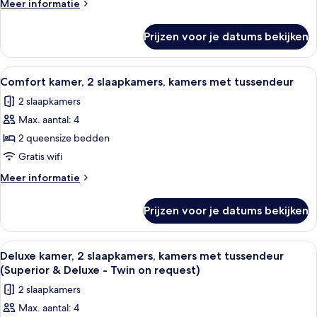
Meer
Meer informatie
details
over
Prijzen voor je datums bekijken
Superior
tweepersoonskamer
Alle
Een hotelkamer met een bed, een nacht
6
Comfort kamer, 2 slaapkamers, kamers met tussendeur
foto's
2 slaapkamers
voor
Max. aantal: 4
Comfort
kamer,
2 queensize bedden
2
Gratis wifi
slaapkamers,
Meer
Meer informatie
kamers
details
met
over
Prijzen voor je datums bekijken
Comfort
tussendeur
kamer,
laden
2
Alle
Een hotelkamer met twee bedden, een
5
slaapkamers,
Deluxe kamer, 2 slaapkamers, kamers met tussendeur
foto's
kamers
(Superior & Deluxe - Twin on request)
met
voor
2 slaapkamers
tussendeur
Deluxe
Max. aantal: 4
kamer,