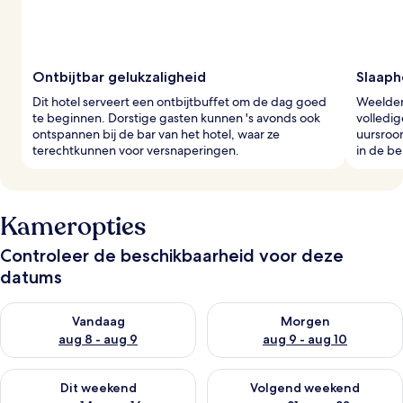
g
e
r
s
Ontbijtbar gelukzaligheid
Slaaph
Dit hotel serveert een ontbijtbuffet om de dag goed
Weelder
te beginnen. Dorstige gasten kunnen 's avonds ook
volledig
ontspannen bij de bar van het hotel, waar ze
uursroo
terechtkunnen voor versnaperingen.
in de b
Kameropties
Controleer de beschikbaarheid voor deze
datums
De beschikbaarheid controleren voor vanavond aug 8 - aug 9
De beschikbaarheid controler
Vandaag
Morgen
aug 8 - aug 9
aug 9 - aug 10
De beschikbaarheid controleren voor dit weekend aug 14 - au
De beschikbaarheid controler
Dit weekend
Volgend weekend