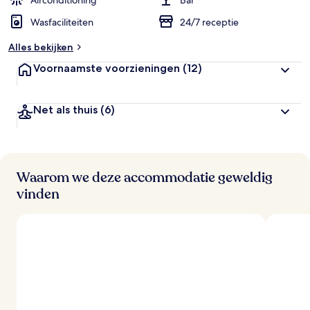
Airconditioning
Bar
Wasfaciliteiten
24/7 receptie
b
e
Alles bekijken
o
o
Voornaamste voorzieningen
(12)
r
d
e
Net als thuis
(6)
l
i
n
g
e
n
Waarom we deze accommodatie geweldig
vinden
v
a
n
r
e
i
z
i