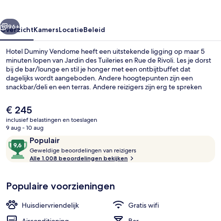
rige
Volgende
96+
Overzicht
Kamers
Locatie
Beleid
Hotel Duminy Vendome heeft een uitstekende ligging op maar 5
minuten lopen van Jardin des Tuileries en Rue de Rivoli. Les je dorst
bij de bar/lounge en stil je honger met een ontbijtbuffet dat
dagelijks wordt aangeboden. Andere hoogtepunten zijn een
snackbar/deli en een terras. Andere reizigers zijn erg te spreken
over het behulpzame personeel en de locatie. De accommodatie
ligt op korte loopafstand van het openbaar vervoer: het is 2 minuten
De
€ 245
lopen naar Metrostation Tuileries en 6 minuten naar Metrostation
huidige
inclusief belastingen en toeslagen
Concorde.
prijs
9 aug - 10 aug
Voorkant van accommodatie
is
Beoordelingen
9,6
Populair
€ 245
G
van
Geweldige beoordelingen van reizigers
e
Alle 1.008 beoordelingen bekijken
10,
w
Populair
e
Populaire voorzieningen
l
d
i
Huisdiervriendelijk
Gratis wifi
g
e