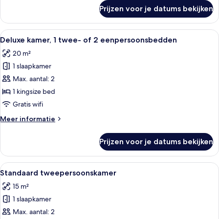
over
Prijzen voor je datums bekijken
Eenpersoonskamer
Alle
Een hotelkamer met een groot bed, ee
9
Deluxe kamer, 1 twee- of 2 eenpersoonsbedden
foto's
20 m²
voor
1 slaapkamer
Deluxe
kamer,
Max. aantal: 2
1
1 kingsize bed
twee-
Gratis wifi
of
Meer
Meer informatie
2
details
eenpersoonsbedden
over
Prijzen voor je datums bekijken
Deluxe
laden
kamer,
1
Alle
Een hotelkamer met een groot bed, twe
5
twee-
Standaard tweepersoonskamer
foto's
of
15 m²
2
voor
eenpersoonsbedden
1 slaapkamer
Standaard
tweepersoonskamer
Max. aantal: 2