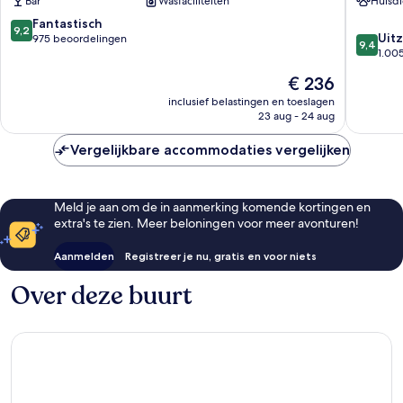
Bar
Wasfaciliteiten
Huisdi
Parijs
Parijs
9.2
Fantastisch
9,2
9.4
Uitz
van
975 beoordelingen
9,4
van
1.00
10,
10,
Fantastisch,
De
€ 236
Uitzonder
975
prijs
1.005
inclusief belastingen en toeslagen
beoordelingen
is
23 aug - 24 aug
beoorde
€ 236
Vergelijkbare accommodaties vergelijken
Meld je aan om de in aanmerking komende kortingen en
extra's te zien. Meer beloningen voor meer avonturen!
Aanmelden
Registreer je nu, gratis en voor niets
Over deze buurt