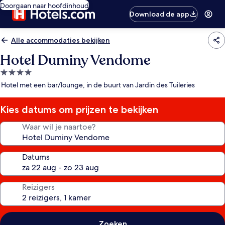
Doorgaan naar hoofdinhoud
Download de app
Alle accommodaties bekijken
Hotel Duminy Vendome
4.0-
sterrenaccommodatie
Hotel met een bar/lounge, in de buurt van Jardin des Tuileries
Kies datums om prijzen te bekijken
Waar wil je naartoe?
Datums
Reizigers
Zoeken