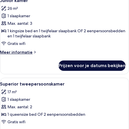
Junior kamer
foto's
26 m²
voor
1 slaapkamer
Junior
kamer
Max. aantal: 3
laden
1 kingsize bed en 1 twijfelaar slaapbank OF 2 eenpersoonsbedden
en 1 twijfelaar slaapbank
Gratis wifi
Meer
Meer informatie
details
over
Prijzen voor je datums bekijken
Junior
kamer
Alle
Een hotelkamer met twee bedden, een
4
Superior tweepersoonskamer
foto's
17 m²
voor
1 slaapkamer
Superior
tweepersoonskamer
Max. aantal: 2
laden
1 queensize bed OF 2 eenpersoonsbedden
Gratis wifi