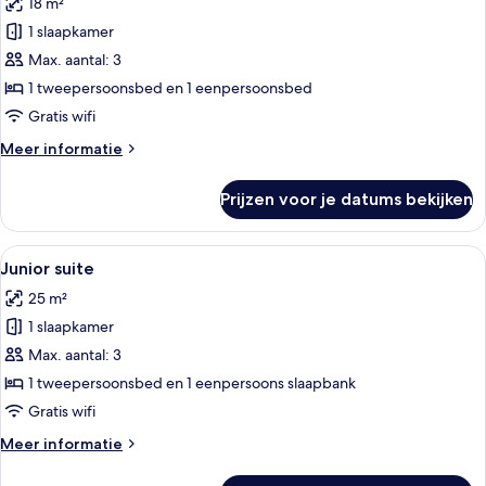
18 m²
voor
1 slaapkamer
Driepersoonskamer
(Privilege)
Max. aantal: 3
laden
1 tweepersoonsbed en 1 eenpersoonsbed
Gratis wifi
Meer
Meer informatie
details
over
Prijzen voor je datums bekijken
Driepersoonskamer
(Privilege)
Alle
Een moderne badkamer met twee wasta
11
Junior suite
foto's
25 m²
voor
1 slaapkamer
Junior
suite
Max. aantal: 3
laden
1 tweepersoonsbed en 1 eenpersoons slaapbank
Gratis wifi
Meer
Meer informatie
details
over