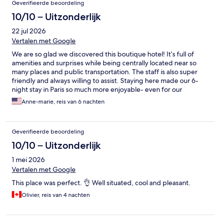
Geverifieerde beoordeling
10/10 – Uitzonderlijk
22 jul 2026
Vertalen met Google
We are so glad we discovered this boutique hotel! It’s full of
amenities and surprises while being centrally located near so
many places and public transportation. The staff is also super
friendly and always willing to assist. Staying here made our 6-
night stay in Paris so much more enjoyable- even for our
teenage daughter. Thank you for everything!
Anne-marie, reis van 6 nachten
Geverifieerde beoordeling
10/10 – Uitzonderlijk
1 mei 2026
Vertalen met Google
This place was perfect. 👌 Well situated, cool and pleasant.
Olivier, reis van 4 nachten