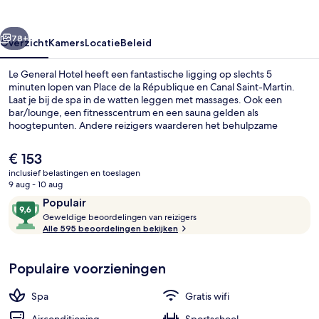
rige
Volgende
78+
Overzicht
Kamers
Locatie
Beleid
Le General Hotel heeft een fantastische ligging op slechts 5
minuten lopen van Place de la République en Canal Saint-Martin.
Laat je bij de spa in de watten leggen met massages. Ook een
bar/lounge, een fitnesscentrum en een sauna gelden als
hoogtepunten. Andere reizigers waarderen het behulpzame
personeel. Het openbaar vervoer vind je op korte loopafstand: het
is 3 minuten lopen naar Metrostation Oberkampf en 4 minuten naar
De
€ 153
Metrostation Republique.
huidige
inclusief belastingen en toeslagen
prijs
9 aug - 10 aug
Suite | Luxe beddengoed, een kluis o
is
Beoordelingen
9,6
Populair
€ 153
G
van
Geweldige beoordelingen van reizigers
e
Alle 595 beoordelingen bekijken
10,
w
Populair
e
Populaire voorzieningen
l
d
i
Spa
Gratis wifi
g
e