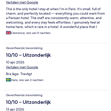
Vertalen met Google
This is the only hotel I stay at when I’m in Paris. It’s small, full of
charm, and perfectly located — everything you could want from
a Parisian hotel. The staff are consistently warm, attentive, and
welcoming, and every stay feels effortless. I genuinely feel at
home here, which is rare in a hotel. A wonderful place that I
always look forward to coming back to.
Clemence, reis van 5 nachten
Geverifieerde beoordeling
10/10 – Uitzonderlijk
10 apr 2026
Vertalen met Google
Bra läge. Trevligt
Hans, reis van 2 nachten
Geverifieerde beoordeling
10/10 – Uitzonderlijk
13 apr 2026