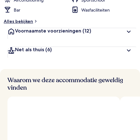
Airconditioning
Sportschool
Bar
Wasfaciliteiten
b
e
Alles bekijken
o
o
Voornaamste voorzieningen
(12)
r
d
e
Net als thuis
(6)
l
i
n
g
e
n
Waarom we deze accommodatie geweldig
vinden
v
a
n
r
e
i
z
i