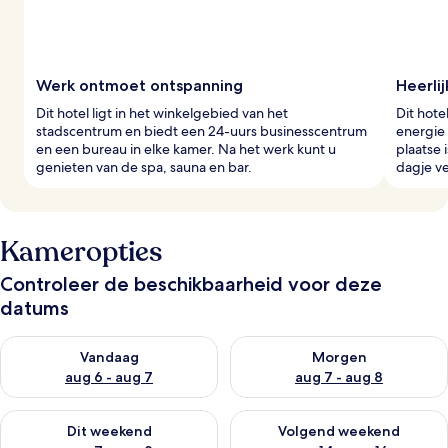
g
e
r
s
Werk ontmoet ontspanning
Heerli
Dit hotel ligt in het winkelgebied van het
Dit hote
stadscentrum en biedt een 24-uurs businesscentrum
energie 
en een bureau in elke kamer. Na het werk kunt u
plaatse 
genieten van de spa, sauna en bar.
dagje v
Kameropties
Controleer de beschikbaarheid voor deze
datums
De beschikbaarheid controleren voor vanavond aug 6 - aug 7
De beschikbaarheid controler
Vandaag
Morgen
aug 6 - aug 7
aug 7 - aug 8
De beschikbaarheid controleren voor dit weekend aug 7 - aug
De beschikbaarheid controler
Dit weekend
Volgend weekend