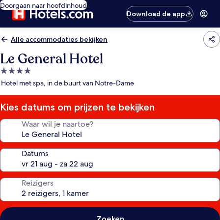
Doorgaan naar hoofdinhoud
Download de app
Alle accommodaties bekijken
Le General Hotel
4.0-
sterrenaccommodatie
Hotel met spa, in de buurt van Notre-Dame
Kies datums om prijzen te bekijken
Waar wil je naartoe?
Datums
Reizigers
Zoeken