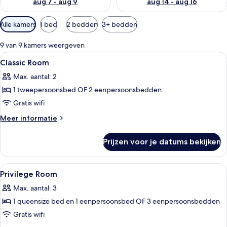
aug 7 - aug 9
aug 14 - aug 16
Beschikbare
Alle kamers
1 bed
2 bedden
3+ bedden
filters
voor
9 van 9 kamers weergeven
kamers
Alle
Een moderne hotelkamer met een groot
16
Classic Room
foto's
Max. aantal: 2
voor
1 tweepersoonsbed OF 2 eenpersoonsbedden
Classic
Room
Gratis wifi
laden
Meer
Meer informatie
details
over
Prijzen voor je datums bekijken
Classic
Room
Alle
Een moderne hotelkamer met een groot b
4
Privilege Room
foto's
Max. aantal: 3
voor
1 queensize bed en 1 eenpersoonsbed OF 3 eenpersoonsbedden
Privilege
Room
Gratis wifi
laden