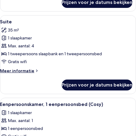
Prijzen voor je datums bekijken
Junior
suite
Alle
Een moderne slaapkamer met een groo
7
Suite
foto's
35 m²
voor
1 slaapkamer
Suite
laden
Max. aantal: 4
1 tweepersoons slaapbank en 1 tweepersoonsbed
Gratis wifi
Meer
Meer informatie
details
over
Prijzen voor je datums bekijken
Suite
Alle
Een moderne slaapkamer met een wit 
5
Eenpersoonskamer, 1 eenpersoonsbed (Cosy)
foto's
1 slaapkamer
voor
Max. aantal: 1
Eenpersoonskamer,
1
1 eenpersoonsbed
eenpersoonsbed