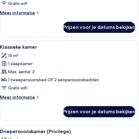
1
Gratis wifi
persoon
Meer
Meer informatie
laden
details
over
Prijzen voor je datums bekijken
Tweepersoonskamer,
voor
1
Alle
Een moderne slaapkamer met een groot
17
persoon
Klassieke kamer
foto's
15 m²
voor
1 slaapkamer
Klassieke
kamer
Max. aantal: 2
laden
1 tweepersoonsbed OF 2 eenpersoonsbedden
Gratis wifi
Meer
Meer informatie
details
over
Prijzen voor je datums bekijken
Klassieke
kamer
Alle
Een moderne hotelkamer met een groot
9
Driepersoonskamer (Privilege)
foto's