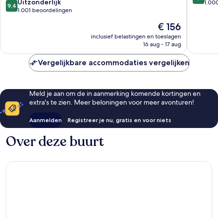
9.4
Uitzonderlijk
van
1.00
9,4
van
1.001 beoordelingen
10,
10,
Fantasti
De
€ 156
Uitzonderlijk,
1.000
prijs
1.001
inclusief belastingen en toeslagen
beoorde
is
16 aug - 17 aug
beoordelingen
€ 156
Vergelijkbare accommodaties vergelijken
Meld je aan om de in aanmerking komende kortingen en
extra's te zien. Meer beloningen voor meer avonturen!
Aanmelden
Registreer je nu, gratis en voor niets
Over deze buurt