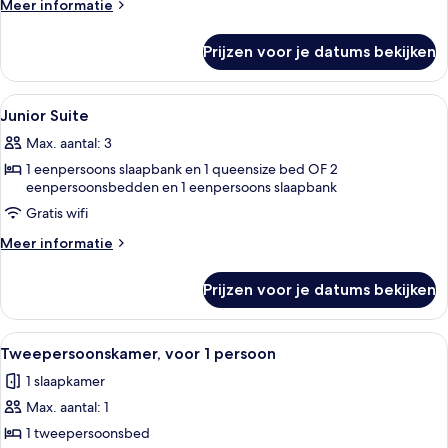
Meer
Meer informatie
details
over
Prijzen voor je datums bekijken
Privilege
Room
Alle
Luxe beddengoed, een kluis op de kam
17
Junior Suite
foto's
Max. aantal: 3
voor
1 eenpersoons slaapbank en 1 queensize bed OF 2
Junior
eenpersoonsbedden en 1 eenpersoons slaapbank
Suite
Gratis wifi
laden
Meer
Meer informatie
details
over
Prijzen voor je datums bekijken
Junior
Suite
Alle
Een moderne hotelkamer met een groot
15
Tweepersoonskamer, voor 1 persoon
foto's
1 slaapkamer
voor
Max. aantal: 1
Tweepersoonskamer,
voor
1 tweepersoonsbed