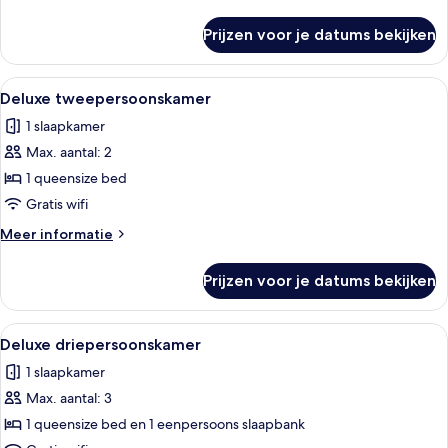
laden
details
over
Prijzen voor je datums bekijken
Superior
Double
Room
Alle
Een hotelkamer met douche, wastafel, 
4
Deluxe tweepersoonskamer
foto's
1 slaapkamer
voor
Max. aantal: 2
Deluxe
tweepersoonskamer
1 queensize bed
laden
Gratis wifi
Meer
Meer informatie
details
over
Prijzen voor je datums bekijken
Deluxe
tweepersoonskamer
Alle
Hotelkamer met een groot bed, een kle
4
Deluxe driepersoonskamer
foto's
1 slaapkamer
voor
Max. aantal: 3
Deluxe
driepersoonskamer
1 queensize bed en 1 eenpersoons slaapbank