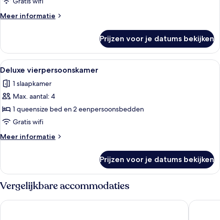
laden
Gratis wifi
Meer
Meer informatie
details
over
Prijzen voor je datums bekijken
Deluxe
driepersoonskamer
Alle
Een hotelkamer met twee bedden, een 
4
Deluxe vierpersoonskamer
foto's
1 slaapkamer
voor
Max. aantal: 4
Deluxe
vierpersoonskamer
1 queensize bed en 2 eenpersoonsbedden
laden
Gratis wifi
Meer
Meer informatie
details
over
Prijzen voor je datums bekijken
Deluxe
vierpersoonskamer
Vergelijkbare accommodaties
NEO Hotel
Cosmo H