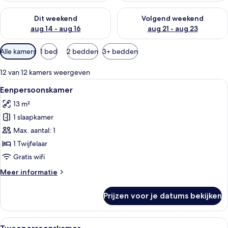
De beschikbaarheid controleren voor dit weekend aug 14 - au
De beschikbaarheid controler
Dit weekend
Volgend weekend
aug 14 - aug 16
aug 21 - aug 23
Beschikbare
Alle kamers
1 bed
2 bedden
3+ bedden
filters
voor
12 van 12 kamers weergeven
kamers
Alle
Een hotelkamer met een bed, een burea
4
Eenpersoonskamer
foto's
13 m²
voor
1 slaapkamer
Eenpersoonskamer
laden
Max. aantal: 1
1 Twijfelaar
Gratis wifi
Meer
Meer informatie
details
over
Prijzen voor je datums bekijken
Eenpersoonskamer
Alle
Een hotelkamer met een groot bed, ee
4