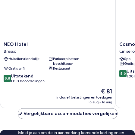
NEO
Cosmo
NEO Hotel
Cosmo 
Hotel
Hotel
Bresso
Cinisell
Bresso
Palace
Huisdiervriendelijk
Parkeerplaatsen
Spa
Cinisello
beschikbaar
Gratis
Balsamo
Gratis wifi
Restaurant
8.6
Uit
8,6
8.8
Uitstekend
van
1.00
8,8
van
1.010 beoordelingen
10,
10,
Uitstek
De
€ 81
Uitstekend,
1.001
prijs
1.010
inclusief belastingen en toeslagen
beoorde
is
15 aug - 16 aug
beoordelingen
€ 81
Vergelijkbare accommodaties vergelijken
Meld je aan om de in aanmerking komende kortingen en