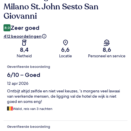
Milano St. John Sesto San
Giovanni
Zeer goed
8,0
412 beoordelingen
8,4
6,6
8,6
Netheid
Locatie
Personeel en service
Beoordelingen
Geverifieerde beoordeling
6/10 – Goed
12 apr 2026
Ontbijt altijd zelfde en niet veel keuzes, ‘s morgens veel lawaai
van werkende mensen, de ligging val de hotel de wijk is niet
goed en soms eng!
Walid, reis van 3 nachten
Geverifieerde beoordeling