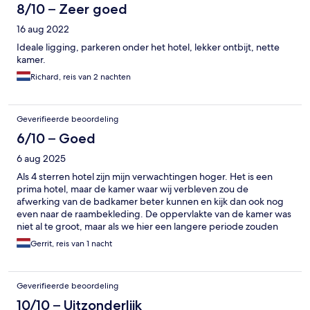
8/10 – Zeer goed
16 aug 2022
Ideale ligging, parkeren onder het hotel, lekker ontbijt, nette
kamer.
Richard, reis van 2 nachten
Geverifieerde beoordeling
6/10 – Goed
6 aug 2025
Als 4 sterren hotel zijn mijn verwachtingen hoger. Het is een
prima hotel, maar de kamer waar wij verbleven zou de
afwerking van de badkamer beter kunnen en kijk dan ook nog
even naar de raambekleding. De oppervlakte van de kamer was
niet al te groot, maar als we hier een langere periode zouden
verblijven dan is het beperkt. Ontbijtbuffet was prima, maar ook
Gerrit, reis van 1 nacht
daar de moet je qua 4 sterren meer van kunnen maken.
Parkeren kun je voor €10 per dag onder het hotel doen, bij de
uitcheck werd er netjes gevraagd of we de auto nog even lieten
Geverifieerde beoordeling
staan of dat we gelijk vertrokken (dat vind ik service om deze
mogelijkheid te bieden). Prima hotel als je deze zou gebruiken
10/10 – Uitzonderlijk