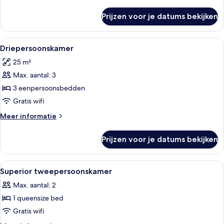
details
over
Prijzen voor je datums bekijken
Twin
kamer
Alle
Een hotelkamer met twee bedden, een 
5
Driepersoonskamer
foto's
25 m²
voor
Max. aantal: 3
Driepersoonskamer
laden
3 eenpersoonsbedden
Gratis wifi
Meer
Meer informatie
details
over
Prijzen voor je datums bekijken
Driepersoonskamer
Alle
Een hotelkamer met een groot bed, ee
5
Superior tweepersoonskamer
foto's
Max. aantal: 2
voor
1 queensize bed
Superior
tweepersoonskamer
Gratis wifi
laden