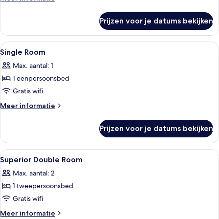
laden
details
over
Prijzen voor je datums bekijken
Standard
Twin
Room
Alle
Een hotelkamer met een bed, een burea
5
Single Room
foto's
Max. aantal: 1
voor
1 eenpersoonsbed
Single
Room
Gratis wifi
laden
Meer
Meer informatie
details
over
Prijzen voor je datums bekijken
Single
Room
Alle
Een hotelkamer met een groot bed, een
5
Superior Double Room
foto's
Max. aantal: 2
voor
1 tweepersoonsbed
Superior
Double
Gratis wifi
Room
Meer
Meer informatie