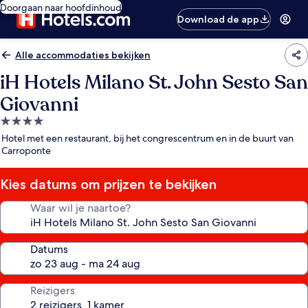
Doorgaan naar hoofdinhoud
Download de app
Alle accommodaties bekijken
iH Hotels Milano St. John Sesto San
Giovanni
4.0-
sterrenaccommodatie
Hotel met een restaurant, bij het congrescentrum en in de buurt van
Carroponte
Kies datums om prijzen te bekijken
Waar wil je naartoe?
Datums
Reizigers