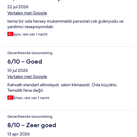
als door reis hotel.
22 jul 2026
Vertalen met Google
temiz bir oda hersey mukemmeldi personel cok guleryuzlu ve
yardimci resepsiyondaki
aysu, reis van 1 nacht
Geverifieerde beoordeling
6/10 – Goed
10 jul 2026
Vertalen met Google
Kahvaltı standart altındaydı, salon klimasızdı. Oda küçüktü.
Temizlik fena değil.
Erhan, reis van 1 nacht
Geverifieerde beoordeling
8/10 – Zeer goed
13 apr 2026