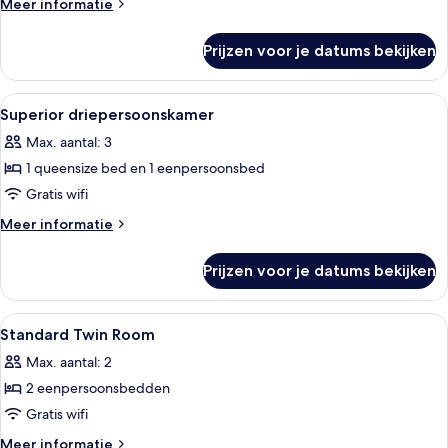
Meer
Meer informatie
details
over
Prijzen voor je datums bekijken
Superior
tweepersoonskamer
Alle
Hotelkamer met een groot bed, een kle
4
Superior driepersoonskamer
foto's
Max. aantal: 3
voor
1 queensize bed en 1 eenpersoonsbed
Superior
driepersoonskamer
Gratis wifi
laden
Meer
Meer informatie
details
over
Prijzen voor je datums bekijken
Superior
driepersoonskamer
Alle
Hypoallergeen beddengoed, een miniba
6
Standard Twin Room
foto's
Max. aantal: 2
voor
2 eenpersoonsbedden
Standard
Twin
Gratis wifi
Room
Meer
Meer informatie