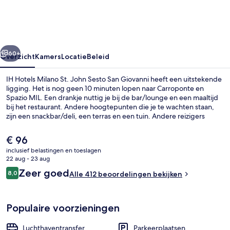
St.
John
Sesto
rige
Volgende
San
60+
Overzicht
Kamers
Locatie
Beleid
Giovanni
IH Hotels Milano St. John Sesto San Giovanni heeft een uitstekende
ligging. Het is nog geen 10 minuten lopen naar Carroponte en
Spazio MIL. Een drankje nuttig je bij de bar/lounge en een maaltijd
bij het restaurant. Andere hoogtepunten die je te wachten staan,
zijn een snackbar/deli, een terras en een tuin. Andere reizigers
waarderen het behulpzame personeel. De accommodatie ligt op
korte loopafstand van het openbaar vervoer: het is 7 minuten lopen
De
€ 96
naar Metrostation Sesto Rondo en 9 minuten naar Metrostation
huidige
inclusief belastingen en toeslagen
Sesto Marelli.
prijs
22 aug - 23 aug
Binnenplaats
is
Beoordelingen
Zeer goed
8,0
Alle 412 beoordelingen bekijken
€ 96
8,0 op 10 –
Populaire voorzieningen
Luchthaventransfer
Parkeerplaatsen