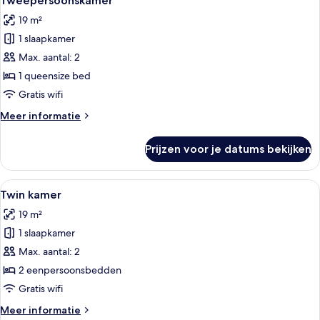
Tweepersoonskamer
foto's
19 m²
voor
1 slaapkamer
Tweepersoonskamer
laden
Max. aantal: 2
1 queensize bed
Gratis wifi
Meer
Meer informatie
details
over
Prijzen voor je datums bekijken
Tweepersoonskamer
Alle
Een hotelkamer met twee bedden, een b
5
Twin kamer
foto's
19 m²
voor
1 slaapkamer
Twin
kamer
Max. aantal: 2
laden
2 eenpersoonsbedden
Gratis wifi
Meer
Meer informatie