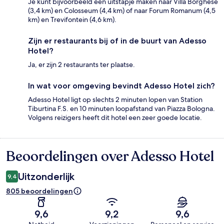
Je kunt bijvoorbeeld een uitstapje maken naar Villa Borghese
(3,4 km) en Colosseum (4,4 km) of naar Forum Romanum (4,5
km) en Trevifontein (4,6 km).
Zijn er restaurants bij of in de buurt van Adesso
Hotel?
Ja, er zijn 2 restaurants ter plaatse.
In wat voor omgeving bevindt Adesso Hotel zich?
Adesso Hotel ligt op slechts 2 minuten lopen van Station
Tiburtina F.S. en 10 minuten loopafstand van Piazza Bologna.
Volgens reizigers heeft dit hotel een zeer goede locatie.
Beoordelingen over Adesso Hotel
Beoordelingen
Uitzonderlijk
9,4
805 beoordelingen
9,6
9,2
9,6