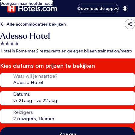
Doorgaan naar hoofdinhoud
Download de app
Alle accommodaties bekijken
Adesso Hotel
4.0-
sterrenaccommodatie
Hotel in Rome met 2 restaurants en gelegen bij een treinstation/metro
Kies datums om prijzen te bekijken
Waar wil je naartoe?
Datums
Reizigers
Zoeken