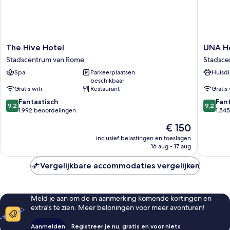
The
UNA
The Hive Hotel
UNA H
Hive
Hotels
Stadscentrum van Rome
Stadsce
Hotel
Decò
Spa
Parkeerplaatsen
Huisdi
Stadscentrum
Roma
beschikbaar
van
Stadsce
Gratis wifi
Restaurant
Gratis 
Rome
van
9.2
9.2
Fantastisch
Rome
Fan
9,2
9,2
van
van
1.992 beoordelingen
1.54
10,
10,
De
€ 150
Fantastisch,
Fantasti
prijs
1.992
1.545
inclusief belastingen en toeslagen
is
16 aug - 17 aug
beoordelingen
beoorde
€ 150
Vergelijkbare accommodaties vergelijken
Meld je aan om de in aanmerking komende kortingen en
extra's te zien. Meer beloningen voor meer avonturen!
Aanmelden
Registreer je nu, gratis en voor niets