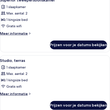
Superior tweepersoonskamer
foto's
of
1 slaapkamer
2
voor
eenpersoonsbedden
Max. aantal: 2
Superior
tweepersoonskamer
1 kingsize bed
laden
Gratis wifi
Meer
Meer informatie
details
over
Prijzen voor je datums bekijken
Superior
tweepersoonskamer
Alle
Een moderne hotelkamer met een bed, 
1
Studio, terras
foto's
1 slaapkamer
voor
Max. aantal: 2
Studio,
terras
1 kingsize bed
laden
Gratis wifi
Meer
Meer informatie
details
over
Prijzen voor je datums bekijken
Studio,