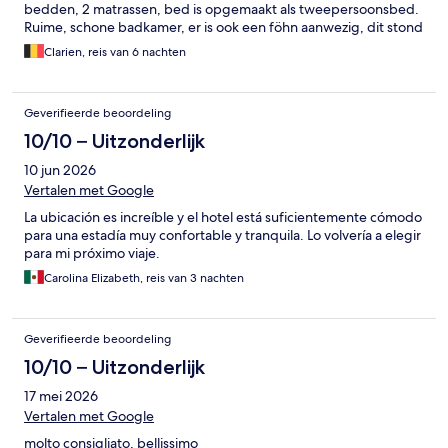
bedden, 2 matrassen, bed is opgemaakt als tweepersoonsbed.
Ruime, schone badkamer, er is ook een föhn aanwezig, dit stond
niet op de website. In het kader van duurzaamheid zou de
Clarien, reis van 6 nachten
handdoekenwissel beperkter mogen zijn. Alles wat gebruikt en
opgehangen was werd ook verschoond. Het ontbijt heeft
voldoende keuze. Bij mooi weer kan je lekker op het terras naast
Geverifieerde beoordeling
het hotel zitten, drinken en eten. Het personeel is heel
vriendelijk en behulpzaam.
10/10 – Uitzonderlijk
10 jun 2026
Vertalen met Google
La ubicación es increíble y el hotel está suficientemente cómodo
para una estadía muy confortable y tranquila. Lo volvería a elegir
para mi próximo viaje.
Carolina Elizabeth, reis van 3 nachten
Geverifieerde beoordeling
10/10 – Uitzonderlijk
17 mei 2026
Vertalen met Google
molto consigliato, bellissimo