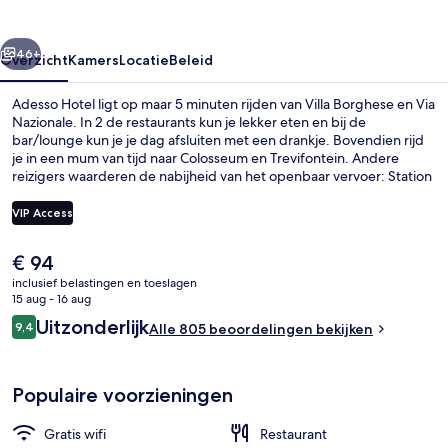
rige
Volgende
46+
Overzicht
Kamers
Locatie
Beleid
Adesso Hotel ligt op maar 5 minuten rijden van Villa Borghese en Via
Nazionale. In 2 de restaurants kun je lekker eten en bij de
bar/lounge kun je je dag afsluiten met een drankje. Bovendien rijd
je in een mum van tijd naar Colosseum en Trevifontein. Andere
reizigers waarderen de nabijheid van het openbaar vervoer: Station
Tiburtina F.S. ligt op een steenworp afstand en naar Station Bologna
loop je in slechts 12 minuten.
VIP Access
De
€ 94
Lobby
huidige
inclusief belastingen en toeslagen
prijs
15 aug - 16 aug
is
Beoordelingen
Uitzonderlijk
9,4
Alle 805 beoordelingen bekijken
€ 94
9,4 op 10 –
Populaire voorzieningen
Gratis wifi
Restaurant