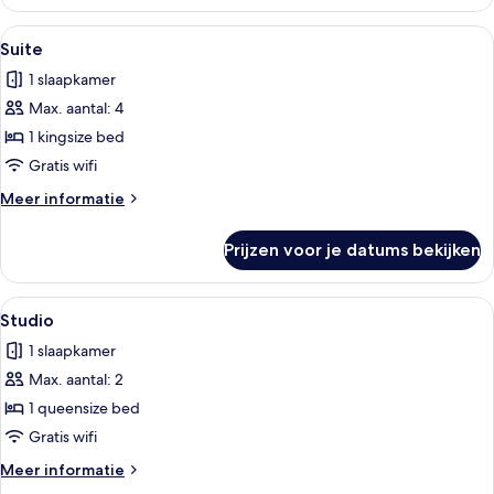
terras
Alle
Hotelkamer met een bed, bureau, stoe
4
Suite
foto's
1 slaapkamer
voor
Max. aantal: 4
Suite
laden
1 kingsize bed
Gratis wifi
Meer
Meer informatie
details
over
Prijzen voor je datums bekijken
Suite
Alle
Een moderne slaapkamer met een bed, 
2
Studio
foto's
1 slaapkamer
voor
Max. aantal: 2
Studio
laden
1 queensize bed
Gratis wifi
Meer
Meer informatie
details