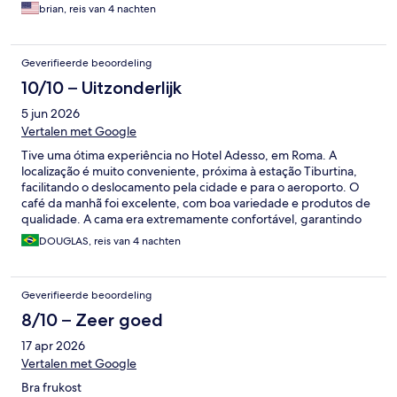
brian, reis van 4 nachten
Geverifieerde beoordeling
10/10 – Uitzonderlijk
5 jun 2026
Vertalen met Google
Tive uma ótima experiência no Hotel Adesso, em Roma. A
localização é muito conveniente, próxima à estação Tiburtina,
facilitando o deslocamento pela cidade e para o aeroporto. O
café da manhã foi excelente, com boa variedade e produtos de
qualidade. A cama era extremamente confortável, garantindo
ótimas noites de descanso após os passeios. Além disso, toda a
DOUGLAS, reis van 4 nachten
equipe foi muito atenciosa e prestativa durante a estadia,
sempre disposta a ajudar. Recomendo o hotel e certamente me
hospedaria novamente.
Geverifieerde beoordeling
8/10 – Zeer goed
17 apr 2026
Vertalen met Google
Bra frukost