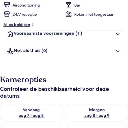
Airconditioning
Bar
24/7 receptie
Roken niet toegestaan
Alles bekijken
Voornaamste voorzieningen
(11)
Net als thuis
(6)
Kameropties
Controleer de beschikbaarheid voor deze
datums
De beschikbaarheid controleren voor vanavond aug 7 - aug 8
De beschikbaarheid controler
Vandaag
Morgen
aug 7 - aug 8
aug 8 - aug 9
De beschikbaarheid controleren voor dit weekend aug 7 - aug
De beschikbaarheid controler