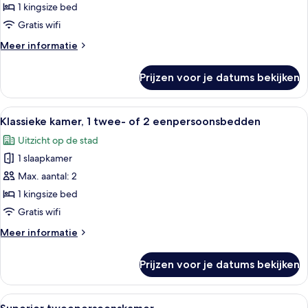
1
1 kingsize bed
twee-
Gratis wifi
of
Meer
Meer informatie
2
details
eenpersoonsbedden,
over
Prijzen voor je datums bekijken
Klassieke
balkon
kamer,
laden
1
Alle
Een moderne hotelkamer met een groot
2
twee-
Klassieke kamer, 1 twee- of 2 eenpersoonsbedden
foto's
of
Uitzicht op de stad
2
voor
eenpersoonsbedden,
1 slaapkamer
Klassieke
balkon
kamer,
Max. aantal: 2
1
1 kingsize bed
twee-
Gratis wifi
of
Meer
Meer informatie
2
details
eenpersoonsbedden
over
Prijzen voor je datums bekijken
Klassieke
laden
kamer,
1
Alle
Een hotelkamer met een bed, een bank 
4
twee-