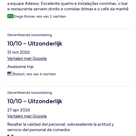
a equipe Adesso. Excelente quarto e instalações novinhas, o bar
e restaurante servem drinks e comidas ótimas e o café da manhã
pago à parte vale a pena pela comodidade e variedade.
Diego Ronier, reis van 2 nachten
Recomendo fortemente o hotel e quando voltar a Roma me
hospedarei lá novamente sem dúvidas.
Geverifieerde beoordeling
10/10 – Uitzonderlijk
31 mrt 2026
Vertalen met Google
Awesome trip
Robert, reis van 6 nachten
Geverifieerde beoordeling
10/10 – Uitzonderlijk
27 apr 2026
Vertalen met Google
Resaltar la calidad del personal, sobresaliente la actitud y
servicio del personal de comedor.