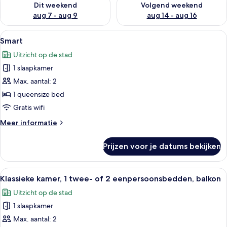
Dit weekend
Volgend weekend
aug 7 - aug 9
aug 14 - aug 16
Alle
Een hotelkamer met een bed, een bure
5
Smart
foto's
Uitzicht op de stad
voor
1 slaapkamer
Smart
laden
Max. aantal: 2
1 queensize bed
Gratis wifi
Meer
Meer informatie
details
over
Prijzen voor je datums bekijken
Smart
Alle
Een moderne hotelkamer met een groot
3
Klassieke kamer, 1 twee- of 2 eenpersoonsbedden, balkon
foto's
Uitzicht op de stad
voor
1 slaapkamer
Klassieke
kamer,
Max. aantal: 2