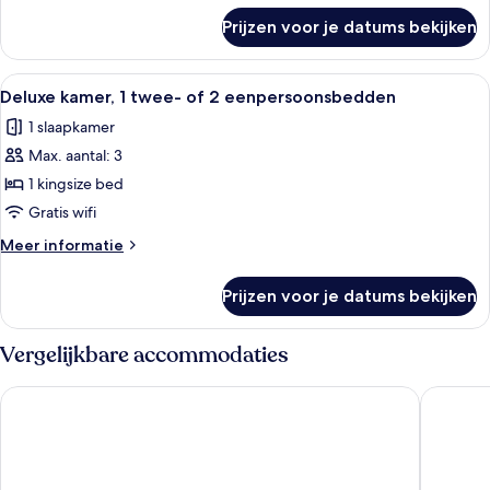
over
Prijzen voor je datums bekijken
Studio
Alle
Een moderne hotelkamer met een bed,
4
Deluxe kamer, 1 twee- of 2 eenpersoonsbedden
foto's
1 slaapkamer
voor
Max. aantal: 3
Deluxe
kamer,
1 kingsize bed
1
Gratis wifi
twee-
Meer
Meer informatie
of
details
2
over
Prijzen voor je datums bekijken
Deluxe
eenpersoonsbedden
kamer,
laden
1
Vergelijkbare accommodaties
twee-
of
The Hive Hotel
UNA Hot
2
eenpersoonsbedden