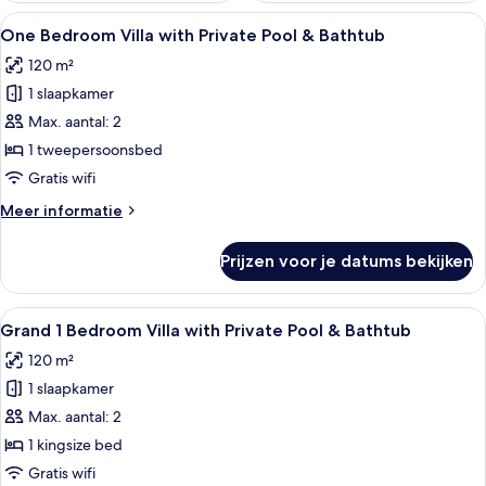
Alle
Een zwembad met cactussen aan weers
13
One Bedroom Villa with Private Pool & Bathtub
foto's
120 m²
voor
1 slaapkamer
One
Bedroom
Max. aantal: 2
Villa
1 tweepersoonsbed
with
Gratis wifi
Private
Meer
Meer informatie
Pool
details
&
over
Prijzen voor je datums bekijken
One
Bathtub
Bedroom
laden
Villa
Alle
Een zwembadgedeelte met een zithoe
13
with
Grand 1 Bedroom Villa with Private Pool & Bathtub
foto's
Private
120 m²
Pool
voor
&
1 slaapkamer
Grand
Bathtub
1
Max. aantal: 2
Bedroom
1 kingsize bed
Villa
Gratis wifi