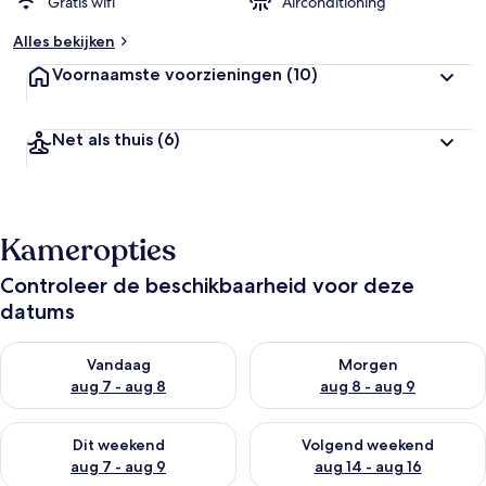
Gratis wifi
Airconditioning
Alles bekijken
Voornaamste voorzieningen
(10)
Net als thuis
(6)
Kameropties
Controleer de beschikbaarheid voor deze
datums
De beschikbaarheid controleren voor vanavond aug 7 - aug 8
De beschikbaarheid controler
Vandaag
Morgen
aug 7 - aug 8
aug 8 - aug 9
De beschikbaarheid controleren voor dit weekend aug 7 - aug
De beschikbaarheid controler
Dit weekend
Volgend weekend
aug 7 - aug 9
aug 14 - aug 16