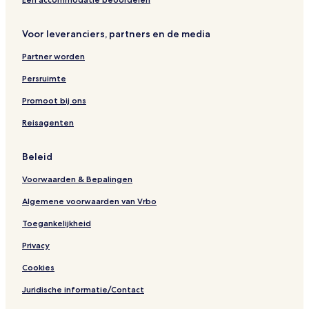
o
b
e
r
y
m
t
I
i
Voor leveranciers, partners en de media
b
H
n
Partner worden
y
G
y
A
a
Persruimte
c
k
c
R
Promoot bij ons
o
e
r
s
Reisagenten
o
r
Beleid
t
Voorwaarden & Bepalingen
Algemene voorwaarden van Vrbo
Toegankelijkheid
Privacy
Cookies
Juridische informatie/Contact