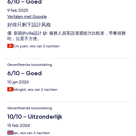
6/10 – Goed
9 feb 2025
Vertalen met Google
好得只剩下設計风格
優: 新穎的villa設計 缺: 服務人員英語溝通能力比較差，早餐很難
吃，位置不方便。
Chi yuen, reis van 3 nachten
Geverifieerde beoordeling
6/10 – Goed
10 jan 2026
Mingkit, reis van 2 nachten
Geverifieerde beoordeling
10/10 – Uitzonderlijk
15 feb 2024
Ian, reis van 3 nachten