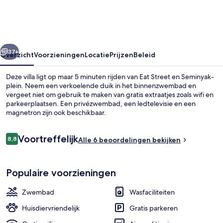
by
Ini
Vie
rige
Volgende
Hospitality
37+
Overzicht
Voorzieningen
Locatie
Prijzen
Beleid
Deze villa ligt op maar 5 minuten rijden van Eat Street en Seminyak-
plein. Neem een verkoelende duik in het binnenzwembad en
vergeet niet om gebruik te maken van gratis extraatjes zoals wifi en
parkeerplaatsen. Een privézwembad, een ledtelevisie en een
magnetron zijn ook beschikbaar.
Beoordelingen
Voortreffelijk
8,8
Alle 6 beoordelingen bekijken
8,8 op 10 –
Dineren voor koppels
Populaire voorzieningen
Zwembad
Wasfaciliteiten
Huisdiervriendelijk
Gratis parkeren