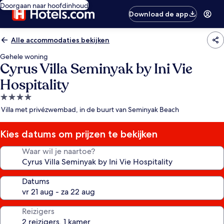
Doorgaan naar hoofdinhoud
Download de app
Alle accommodaties bekijken
Gehele woning
Cyrus Villa Seminyak by Ini Vie
Hospitality
4.0-
sterrenaccommodatie
Villa met privézwembad, in de buurt van Seminyak Beach
Kies datums om prijzen te bekijken
Waar wil je naartoe?
Datums
Reizigers