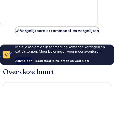
Batubel
10,
10,
Uitzonderlijk,
Uitzonder
6
16
beoordelingen
beoorde
Vergelijkbare accommodaties vergelijken
Meld je aan om de in aanmerking komende kortingen en
extra's te zien. Meer beloningen voor meer avonturen!
Aanmelden
Registreer je nu, gratis en voor niets
Over deze buurt