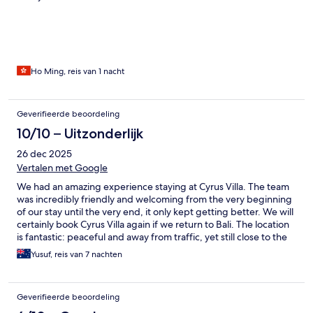
Ho Ming, reis van 1 nacht
Geverifieerde beoordeling
10/10 – Uitzonderlijk
26 dec 2025
Vertalen met Google
We had an amazing experience staying at Cyrus Villa. The team
was incredibly friendly and welcoming from the very beginning
of our stay until the very end, it only kept getting better. We will
certainly book Cyrus Villa again if we return to Bali. The location
is fantastic: peaceful and away from traffic, yet still close to the
heart of Seminyak. Thank you to the wonderful team!
Yusuf, reis van 7 nachten
Geverifieerde beoordeling