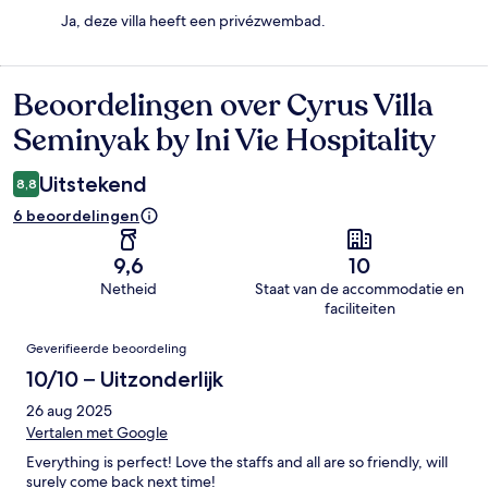
Ja, deze villa heeft een privézwembad.
Beoordelingen over Cyrus Villa
Beoordelingen
Seminyak by Ini Vie Hospitality
Uitstekend
8,8
6 beoordelingen
9,6
10
Netheid
Staat van de accommodatie en
faciliteiten
Beoordelingen
Geverifieerde beoordeling
10/10 – Uitzonderlijk
26 aug 2025
Vertalen met Google
Everything is perfect! Love the staffs and all are so friendly, will
surely come back next time!