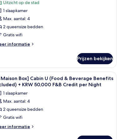
ABIN
beoordeling)
cluded)
Uitzicht op de stad
1 slaapkamer
F&B
Max. aantal: 4
enefits
2 queensize bedden
ncluded)/LongStay(4+
Gratis wifi
ights)50,000KRW
eer
&B
er informatie
tails
redit/night+Laundry
er
aden
Prijzen bekijken
aison
x]
ABIN
d, een boekenkast vol boeken en decoratie, leren fauteuils, een klein rond
le
Een ronde tafel met twee borden eten, een gla
1
 Maison Box] Cabin U (Food & Beverage Benefits
oto's
&B
cluded) + KRW 50,000 F&B Credit per Night
nefits
oor
1 slaapkamer
cluded)/LongStay(4+
S
ghts)50,000KRW
Max. aantal: 4
aison
&B
2 queensize bedden
ox]
edit/night+Laundry
abin
Gratis wifi
eer
er informatie
Food
tails
er