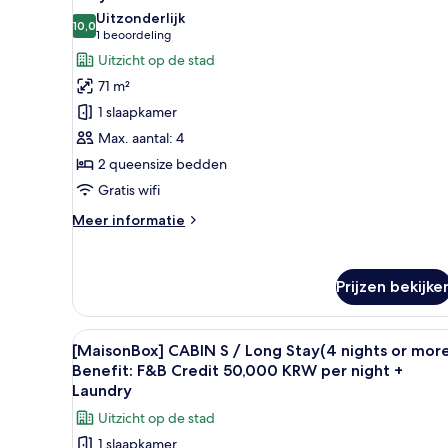
foto's
Beverage
Uitzonderlijk
Benefits
voor
10,0
10,0 van 10
(1
1 beoordeling
Included)
Early
beoordeling)
Uitzicht op de stad
Bird
71 m²
-
1 slaapkamer
Cabin
Max. aantal: 4
B
2 queensize bedden
laden
Gratis wifi
Meer
Meer informatie
details
over
Early
Prijzen bekijke
Bird
-
Cabin
Alle
Een ronde tafel met twee borde
B
7
[MaisonBox] CABIN S / Long Stay(4 nights or mor
foto's
Benefit: F&B Credit 50,000 KRW per night +
voor
Laundry
[MaisonBox]
Uitzicht op de stad
CABIN
1 slaapkamer