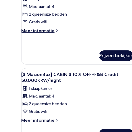
S
Max. aantal: 4
/
2 queensize bedden
Long
Stay(4
Gratis wifi
nights
Meer
Meer informatie
or
details
over
more)
[MaisonBox]
Benefit:
CABIN
F&B
Prijzen bekijke
S
Credit
/
Long
50,000
Alle
Een modern interieur met een 
Stay(4
1
[S MasionBox] CABIN S 10% OFF+F&B Credit
KRW
foto's
nights
50,000KRW/night
per
or
voor
1 slaapkamer
more)
night
[S
Benefit:
+
Max. aantal: 4
MasionBox]
F&B
Laundry
2 queensize bedden
CABIN
Credit
laden
50,000
S
Gratis wifi
KRW
10%
Meer
Meer informatie
per
OFF+F&B
details
night
over
+