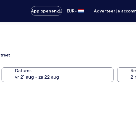
•
App openen
EUR
Adverteer je accom
M
Street
Datums
Re