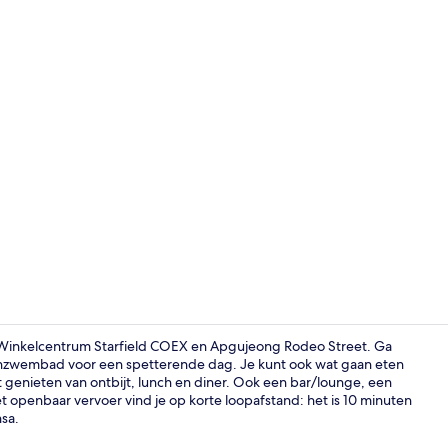
Receptie
Winkelcentrum Starfield COEX en Apgujeong Rodeo Street. Ga
zwembad voor een spetterende dag. Je kunt ook wat gaan eten
t genieten van ontbijt, lunch en diner. Ook een bar/lounge, een
Exterieur
 openbaar vervoer vind je op korte loopafstand: het is 10 minuten
nsa.