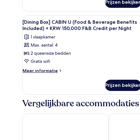
Credit
Prijzen bekijke
[S
Laundry
50,000KRW/night
MasionBox]
laden
CABIN
Alle
Een hoog gebouw interieur met
8
S
[Dining Box] CABIN U (Food & Beverage Benefits
foto's
10%
Included) + KRW 150,000 F&B Credit per Night
OFF+F&B
voor
1 slaapkamer
Credit
[Dining
50,000KRW/night
Max. aantal: 4
Box]
2 queensize bedden
CABIN
U
Gratis wifi
(Food
Meer
Meer informatie
&
details
over
Beverage
Prijzen bekijke
[Dining
Benefits
Box]
Included)
CABIN
Vergelijkbare accommodaties
+
U
(Food
KRW
&
Grand Mercure Imperial Palace Seoul Gangnam
ANDAZ SEOU
150,000
Beverage
F&B
Benefits
Included)
Credit
+