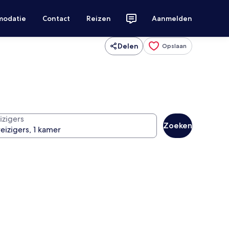
modatie
Contact
Reizen
Aanmelden
Delen
Opslaan
izigers
Zoeken