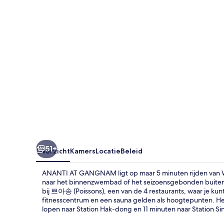
51+
Overzicht
Kamers
Locatie
Beleid
ANANTI AT GANGNAM ligt op maar 5 minuten rijden van 
naar het binnenzwembad of het seizoensgebonden buiten
bij 쁘아송 (Poissons), een van de 4 restaurants, waar je kun
fitnesscentrum en een sauna gelden als hoogtepunten. Het
lopen naar Station Hak-dong en 11 minuten naar Station Si