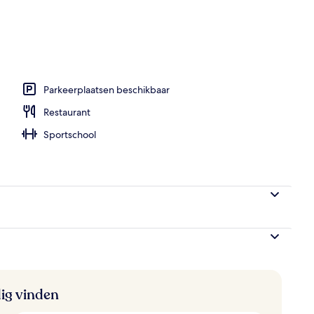
wembad, een seizoensgebonden buitenzwembad
Parkeerplaatsen beschikbaar
Restaurant
Sportschool
ig vinden