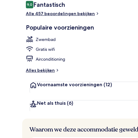
Beoordelingen
Fantastisch
9,0
9,0 op 10 –
Alle 457 beoordelingen bekijken
Een binnenz
Populaire voorzieningen
Zwembad
Gratis wifi
Airconditioning
Alles bekijken
Voornaamste voorzieningen
(12)
Net als thuis
(6)
Waarom we deze accommodatie geweld