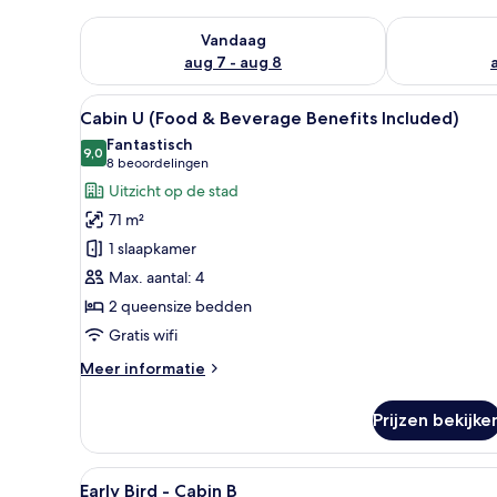
De beschikbaarheid controleren voor vanavond aug 
De beschikbaa
Vandaag
aug 7 - aug 8
Alle
Een ronde tafel met twee borde
8
Cabin U (Food & Beverage Benefits Included)
foto's
Fantastisch
voor
9,0
9,0 van 10
(8
8 beoordelingen
Cabin
beoordelingen)
Uitzicht op de stad
U
71 m²
(Food
1 slaapkamer
&
Max. aantal: 4
Beverage
2 queensize bedden
Benefits
Included)
Gratis wifi
laden
Meer
Meer informatie
details
over
Prijzen bekijke
Cabin
U
(Food
Alle
Een moderne kamer met een hou
7
&
Early Bird - Cabin B