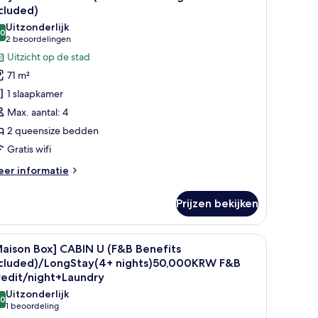
oto's
cluded)
oor
Uitzonderlijk
,0
arly
10,0 van 10
(2
2 beoordelingen
ird
beoordelingen)
Uitzicht op de stad
71 m²
abin
1 slaapkamer
Max. aantal: 4
Food
2 queensize bedden
Gratis wifi
everage
enefits
eer
er informatie
ncluded)
tails
er
aden
Prijzen bekijken
rly
rd
 een glas ijskoud drinken en een kop koffie.
le
Een ronde tafel met twee borden eten, een gla
8
bin
aison Box] CABIN U (F&B Benefits
oto's
ncluded)/LongStay(4+ nights)50,000KRW F&B
ood
oor
redit/night+Laundry
Maison
Uitzonderlijk
verage
,0
ox]
10,0 van 10
(1
1 beoordeling
nefits