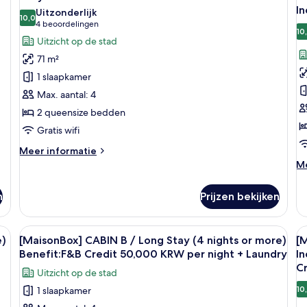
foto's
f
In
Uitzonderlijk
voor
10,0
v
10,0 van 10
(4
4 beoordelingen
10
Early
E
beoordelingen)
Uitzicht op de stad
Bird
B
71 m²
-
-
1 slaapkamer
Cabin
C
Max. aantal: 4
S
U
2 queensize bedden
laden
(
&
Gratis wifi
B
Meer
Meer informatie
B
details
M
Me
over
I
de
Early
ov
l
n
Prijzen bekijken
Bird
Ea
-
Bi
Cabin
-
n eten, een glas ijskoud drinken en een kop koffie.
Alle
Een ronde tafel met twee borden eten,
Al
S
8
Ca
e)
[MaisonBox] CABIN B / Long Stay (4 nights or more)
[M
foto's
f
U
Benefit:F&B Credit 50,000 KRW per night + Laundry
I
voor
(F
v
C
Uitzicht op de stad
&
[MaisonBox]
[
Be
10
1 slaapkamer
CABIN
B
Be