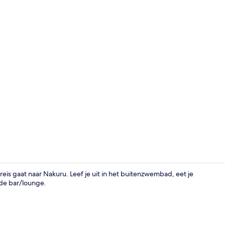
Video van m
eis gaat naar Nakuru. Leef je uit in het buitenzwembad, eet je
j de bar/lounge.
Deluxe kamer