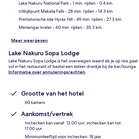
Lake Nakuru National Park
- 1 min. rijden
- 0.4 km
Uitkijkpunt Makalia Falls
- 28 min. rijden
- 14.3 km
Kaa
Prehistorische site Hyrax Hill
- 49 min. rijden
- 27.3 km
Menengai-krater
- 60 min. rijden
- 35.3 km
Meer weergeven
Lake Nakuru Sopa Lodge
Lake Nakuru Sopa Lodge is het overwegen waard als je op reis gaat n
vol in het restaurant of bestel een lekker drankje bij de bar/lounge.
Informatie over annuleringsrechten
Grootte van het hotel
60 kamers
Aankomst/vertrek
Inchecken kan vanaf: 12.00 uur; inchecken kan tot:
17.00 uur
Minimumleeftijd voor inchecken: 18 jaar