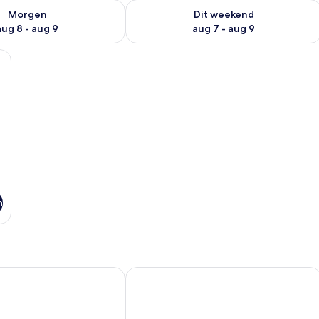
7 - aug 8
rheid controleren voor morgen aug 8 - aug 9
De beschikbaarheid controleren voor
Morgen
Dit weekend
aug 8 - aug 9
aug 7 - aug 9
 een tafel met een boek en een fles, en een fraai uitzicht op een landschap
n
ands Hotel and Spa, Nakuru
Sarova Lion Hill Game Lodge