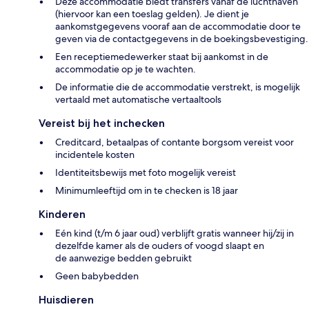
Deze accommodatie biedt transfers vanaf de luchthaven
(hiervoor kan een toeslag gelden). Je dient je
aankomstgegevens vooraf aan de accommodatie door te
geven via de contactgegevens in de boekingsbevestiging.
Een receptiemedewerker staat bij aankomst in de
accommodatie op je te wachten.
De informatie die de accommodatie verstrekt, is mogelijk
vertaald met automatische vertaaltools
Vereist bij het inchecken
Creditcard, betaalpas of contante borgsom vereist voor
incidentele kosten
Identiteitsbewijs met foto mogelijk vereist
Minimumleeftijd om in te checken is 18 jaar
Kinderen
Eén kind (t/m 6 jaar oud) verblijft gratis wanneer hij/zij in
dezelfde kamer als de ouders of voogd slaapt en
de aanwezige bedden gebruikt
Geen babybedden
Huisdieren