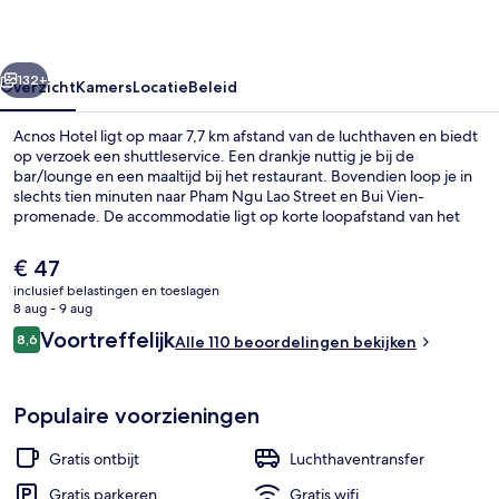
rige
Volgende
132+
Overzicht
Kamers
Locatie
Beleid
Acnos Hotel ligt op maar 7,7 km afstand van de luchthaven en biedt
op verzoek een shuttleservice. Een drankje nuttig je bij de
bar/lounge en een maaltijd bij het restaurant. Bovendien loop je in
slechts tien minuten naar Pham Ngu Lao Street en Bui Vien-
promenade. De accommodatie ligt op korte loopafstand van het
openbaar vervoer: het is 5 minuten lopen naar Station Ben Thanh en
14 minuten naar Metrostation Opera House.
De
€ 47
huidige
inclusief belastingen en toeslagen
prijs
8 aug - 9 aug
Zitruimte lobby
is
Beoordelingen
Voortreffelijk
8,6
Alle 110 beoordelingen bekijken
€ 47
8,6 op 10 –
Populaire voorzieningen
Gratis ontbijt
Luchthaventransfer
Gratis parkeren
Gratis wifi