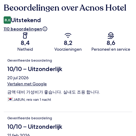
Beoordelingen over Acnos Hotel
Beoordelingen
Uitstekend
8,6
110 beoordelingen
8,4
8,2
8,6
Netheid
Voorzieningen
Personeel en service
Beoordelingen
Geverifieerde beoordeling
10/10 – Uitzonderlijk
20 jul 2026
Vertalen met Google
금액 대비 가성비가 좋습니다. 실내도 조용 합니다.
JAEUN, reis van 1 nacht
Geverifieerde beoordeling
10/10 – Uitzonderlijk
21 feb 2026