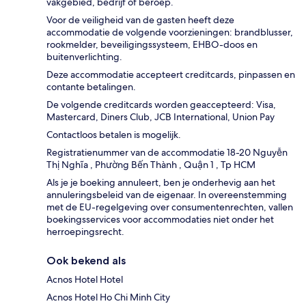
vakgebied, bedrijf of beroep.
Voor de veiligheid van de gasten heeft deze
accommodatie de volgende voorzieningen: brandblusser,
rookmelder, beveiligingssysteem, EHBO-doos en
buitenverlichting.
Deze accommodatie accepteert creditcards, pinpassen en
contante betalingen.
De volgende creditcards worden geaccepteerd: Visa,
Mastercard, Diners Club, JCB International, Union Pay
Contactloos betalen is mogelijk.
Registratienummer van de accommodatie 18-20 Nguyễn
Thị Nghĩa , Phường Bến Thành , Quận 1 , Tp HCM
Als je je boeking annuleert, ben je onderhevig aan het
annuleringsbeleid van de eigenaar. In overeenstemming
met de EU-regelgeving over consumentenrechten, vallen
boekingsservices voor accommodaties niet onder het
herroepingsrecht.
Ook bekend als
Acnos Hotel Hotel
Acnos Hotel Ho Chi Minh City