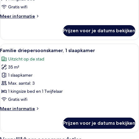
laden
Gratis wifi
Meer
Meer informatie
details
over
Prijzen voor je datums bekijken
Junior
tweepersoonskamer,
1
Alle
Een moderne hotelkamer met een groot
15
slaapkamer
Familie driepersoonskamer, 1 slaapkamer
foto's
Uitzicht op de stad
voor
35 m²
Familie
driepersoonskamer,
1 slaapkamer
1
Max. aantal: 3
slaapkamer
1 kingsize bed en 1 Twijfelaar
laden
Gratis wifi
Meer
Meer informatie
details
over
Prijzen voor je datums bekijken
Familie
driepersoonskamer,
1