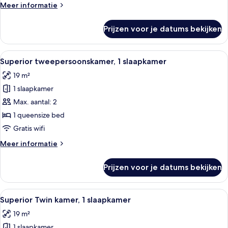
Room,
Meer
Meer informatie
1
details
over
Bedroom
Prijzen voor je datums bekijken
Deluxe
laden
Twin
Room,
Alle
Een moderne hotelkamer met een bed, 
8
1
Superior tweepersoonskamer, 1 slaapkamer
foto's
Bedroom
19 m²
voor
1 slaapkamer
Superior
tweepersoonskamer,
Max. aantal: 2
1
1 queensize bed
slaapkamer
Gratis wifi
laden
Meer
Meer informatie
details
over
Prijzen voor je datums bekijken
Superior
tweepersoonskamer,
1
Alle
Superior Twin kamer, 1 slaapkamer | Ee
14
slaapkamer
Superior Twin kamer, 1 slaapkamer
foto's
19 m²
voor
1 slaapkamer