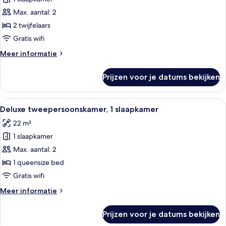
Superior
Twin
Max. aantal: 2
kamer,
2 twijfelaars
1
Gratis wifi
slaapkamer
Meer
Meer informatie
laden
details
over
Prijzen voor je datums bekijken
Superior
Twin
kamer,
Alle
Een moderne hotelkamer met een groo
30
1
Deluxe tweepersoonskamer, 1 slaapkamer
foto's
slaapkamer
22 m²
voor
1 slaapkamer
Deluxe
tweepersoonskamer,
Max. aantal: 2
1
1 queensize bed
slaapkamer
Gratis wifi
laden
Meer
Meer informatie
details
over
Prijzen voor je datums bekijken
Deluxe