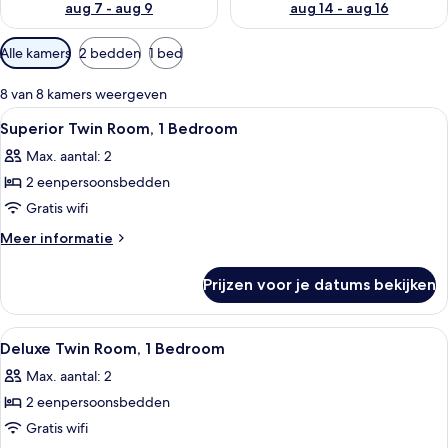
aug 7 - aug 9
aug 14 - aug 16
Beschikbare
Alle kamers
2 bedden
1 bed
filters
voor
8 van 8 kamers weergeven
kamers
Alle
Een hotelkamer met twee bedden, ee
4
Superior Twin Room, 1 Bedroom
foto's
Max. aantal: 2
voor
2 eenpersoonsbedden
Superior
Twin
Gratis wifi
Room,
Meer
Meer informatie
1
details
over
Bedroom
Prijzen voor je datums bekijken
Superior
laden
Twin
Room,
Alle
Een hotelkamer met twee bedden, een n
7
1
Deluxe Twin Room, 1 Bedroom
foto's
Bedroom
Max. aantal: 2
voor
2 eenpersoonsbedden
Deluxe
Twin
Gratis wifi