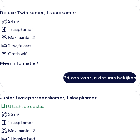
tweepersoonskamer,
1
Alle
Een moderne hotelkamer met een flats
26
slaapkamer
Deluxe Twin kamer, 1 slaapkamer
foto's
24 m²
voor
1 slaapkamer
Deluxe
Twin
Max. aantal: 2
kamer,
2 twijfelaars
1
Gratis wifi
slaapkamer
Meer
Meer informatie
laden
details
over
Prijzen voor je datums bekijken
Deluxe
Twin
kamer,
Alle
Junior tweepersoonskamer, 1 slaapkamer
22
1
Junior tweepersoonskamer, 1 slaapkamer
foto's
slaapkamer
Uitzicht op de stad
voor
35 m²
Junior
tweepersoonskamer,
1 slaapkamer
1
Max. aantal: 2
slaapkamer
1 kingsize bed