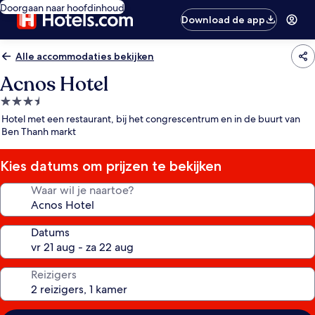
Doorgaan naar hoofdinhoud
Download de app
Alle accommodaties bekijken
Acnos Hotel
3.5-
sterrenaccommodatie
Hotel met een restaurant, bij het congrescentrum en in de buurt van
Ben Thanh markt
Kies datums om prijzen te bekijken
Waar wil je naartoe?
Datums
Reizigers