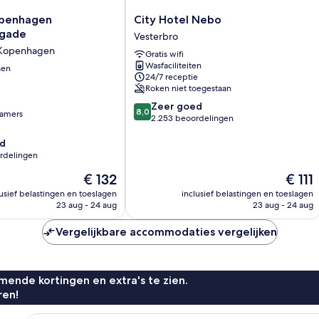
City
penhagen
City Hotel Nebo
Hotel
sgade
Vesterbro
ade
Nebo
 Kopenhagen
Gratis wifi
Vesterbro
Wasfaciliteiten
sen
24/7 receptie
Roken niet toegestaan
8.0
Zeer goed
8,0
amers
van
2.253 beoordelingen
10,
d
Zeer
rdelingen
goed,
2.253
De
De
€ 132
€ 111
beoordelingen
prijs
prijs
lusief belastingen en toeslagen
inclusief belastingen en toeslagen
is
is
23 aug - 24 aug
23 aug - 24 aug
€ 132
€ 111
n
Vergelijkbare accommodaties vergelijken
ende kortingen en extra's te zien.
ren!