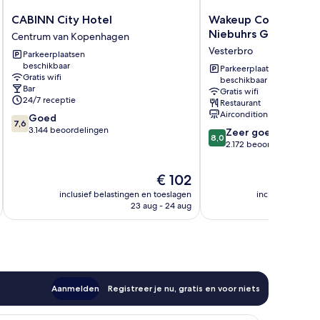
CABINN
Wakeup
CABINN City Hotel
Wakeup Copenhagen
City
Copenhagen
Niebuhrs Gade
Centrum van Kopenhagen
Hotel
Carsten
Vesterbro
Parkeerplaatsen
Centrum
Niebuhrs
beschikbaar
van
Gade
Parkeerplaatsen
Gratis wifi
beschikbaar
Kopenhagen
Vesterbro
Bar
Gratis wifi
24/7 receptie
Restaurant
Airconditioning
7.6
Goed
7,6
van
3.144 beoordelingen
8.0
Zeer goed
8,0
10,
van
2.172 beoordelingen
Goed,
10,
3.144
Zeer
De
€ 102
beoordelingen
goed,
prijs
inclusief belastingen en toeslagen
inclusief belast
2.172
is
23 aug - 24 aug
beoordelingen
€ 102
Aanmelden
Registreer je nu, gratis en voor niets