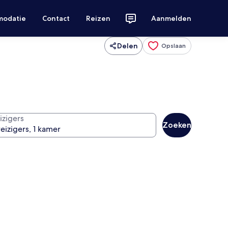
modatie
Contact
Reizen
Aanmelden
Delen
Opslaan
izigers
Zoeken