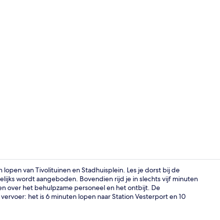
Voorkant va
open van Tivolituinen en Stadhuisplein. Les je dorst bij de
elijks wordt aangeboden. Bovendien rijd je in slechts vijf minuten
ken over het behulpzame personeel en het ontbijt. De
Standaard vi
ervoer: het is 6 minuten lopen naar Station Vesterport en 10