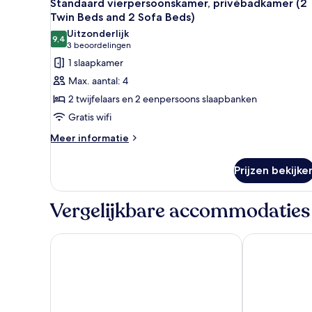
11
(Twin
Standaard vierpersoonskamer, privébadkamer (2
foto's
Beds
Twin Beds and 2 Sofa Beds)
and
voor
Uitzonderlijk
Sofa
9,4
Standaard
9,4 van 10
(3
3 beoordelingen
Bed)
vierpersoonskamer,
beoordelingen)
1 slaapkamer
privébadkamer
Max. aantal: 4
(2
2 twijfelaars en 2 eenpersoons slaapbanken
Twin
Gratis wifi
Beds
Meer
and
Meer informatie
details
2
over
Sofa
Prijzen bekijke
Standaard
Beds)
vierpersoonskamer,
privébadkamer
laden
Vergelijkbare accommodaties
(2
Twin
Beds
CABINN Copenhagen
Wakeup Cope
and
2
Sofa
Beds)