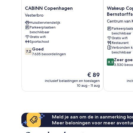
CABINN
Wakeup
CABINN Copenhagen
Wakeup Co
Copenhagen
Copenhagen
Bernstorff
Vesterbro
Vesterbro
Bernstorffsg
Centrum van
Huisdiervriendelijk
Centrum
Parkeerplaatsen
van
Parkeerplaat
beschikbaar
beschikbaar
Kopenhagen
Gratis wifi
Gratis wifi
Sportschool
Restaurant
Verbonden k
7.2
Goed
7,2
beschikbaar
van
7.635 beoordelingen
10,
8.2
Zeer goe
8,2
Goed,
van
3.530 beoo
7.635
10,
De
€ 89
beoordelingen
Zeer
prijs
goed,
inclusief belastingen en toeslagen
inc
is
10 aug - 11 aug
3.530
€ 89
beoordelinge
Meld je aan om de in aanmerking kom
Meer beloningen voor meer avontu