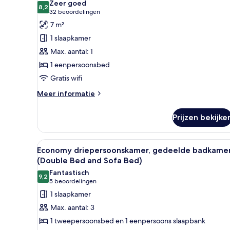
Zeer goed
voor
8,2
8,2 van 10
(32
32 beoordelingen
Economy
beoordelingen)
7 m²
eenpersoonskamer,
1 slaapkamer
gedeelde
Max. aantal: 1
badkamer
1 eenpersoonsbed
laden
Gratis wifi
Meer
Meer informatie
details
over
Prijzen bekijke
Economy
eenpersoonskamer,
gedeelde
Alle
Een hotelkamer met twee enke
8
badkamer
Economy driepersoonskamer, gedeelde badkame
foto's
(Double Bed and Sofa Bed)
voor
Fantastisch
9,2
Economy
9,2 van 10
(5
5 beoordelingen
driepersoonskamer,
beoordelingen)
1 slaapkamer
gedeelde
Max. aantal: 3
badkamer
1 tweepersoonsbed en 1 eenpersoons slaapbank
(Double