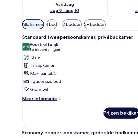
De beschikbaarheid controleren voor vanavond aug 
De beschikbaa
Vandaag
aug 9 - aug 10
a
Beschikbare
Alle kamers
1 bed
2 bedden
3+ bedden
filters
Alle
Een bureau, een strijkplank/stri
voor
5
Standaard tweepersoonskamer, privébadkamer
foto's
kamers
Voortreffelijk
voor
8,6
8,6 van 10
(86
86 beoordelingen
Standaard
beoordelingen)
12 m²
tweepersoonskamer,
1 slaapkamer
privébadkamer
Max. aantal: 3
laden
1 queensize bed
Gratis wifi
Meer
Meer informatie
details
over
Prijzen bekijke
Standaard
tweepersoonskamer,
privébadkamer
Alle
Een moderne hotelkamer met ee
5
Economy eenpersoonskamer, gedeelde badkame
foto's