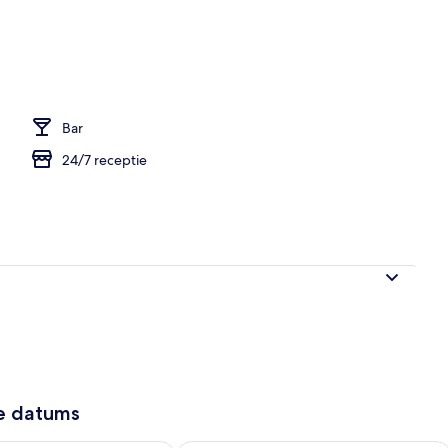
bijtbuffet (toeslag)
Bar
24/7 receptie
ze datums