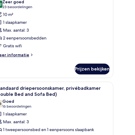
Zeer goed
oor
2
8,2 van 10
(23
23 beoordelingen
conomy
beoordelingen)
10 m²
win
1 slaapkamer
amer,
Max. aantal: 3
edeelde
2 eenpersoonsbedden
adkamer
Gratis wifi
aden
eer
er informatie
tails
er
Prijzen bekijken
conomy
in
mer,
ordijnen.
 bureau, een stoel, een televisie en een tafeltje.
le
Een hotelkamer met twee bedden, een bureau, 
5
deelde
tandaard driepersoonskamer, privébadkamer
oto's
dkamer
Double Bed and Sofa Bed)
oor
Goed
6
tandaard
7,6 van 10
(16
16 beoordelingen
riepersoonskamer,
beoordelingen)
1 slaapkamer
rivébadkamer
Max. aantal: 3
Double
1 tweepersoonsbed en 1 eenpersoons slaapbank
ed