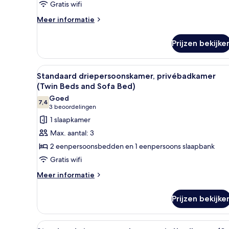
Gratis wifi
Bed
Meer
and
Meer informatie
details
Sofa
over
Bed)
Prijzen bekijke
Economy
laden
driepersoonskamer,
gedeelde
Alle
Een hotelkamer met twee eenpe
5
badkamer
Standaard driepersoonskamer, privébadkamer
foto's
(Double
(Twin Beds and Sofa Bed)
Bed
voor
Goed
and
7,4
Standaard
7,4 van 10
(3
3 beoordelingen
Sofa
driepersoonskamer,
beoordelingen)
1 slaapkamer
Bed)
privébadkamer
Max. aantal: 3
(Twin
2 eenpersoonsbedden en 1 eenpersoons slaapbank
Beds
Gratis wifi
and
Meer
Sofa
Meer informatie
details
Bed)
over
laden
Prijzen bekijke
Standaard
driepersoonskamer,
privébadkamer
Alle
Een hotelkamer met drie een