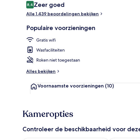
Beoordelingen
Zeer goed
8,4
8,4 op 10 –
Alle 1.439 beoordelingen bekijken
Dagelijks ont
Populaire voorzieningen
Gratis wifi
Wasfaciliteiten
Roken niet toegestaan
Alles bekijken
Voornaamste voorzieningen
(10)
Kameropties
Controleer de beschikbaarheid voor de