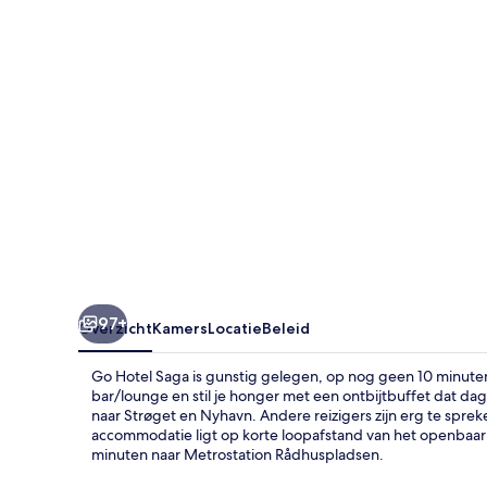
97+
Overzicht
Kamers
Locatie
Beleid
Go Hotel Saga is gunstig gelegen, op nog geen 10 minuten l
bar/lounge en stil je honger met een ontbijtbuffet dat dag
naar Strøget en Nyhavn. Andere reizigers zijn erg te spre
accommodatie ligt op korte loopafstand van het openbaar v
minuten naar Metrostation Rådhuspladsen.