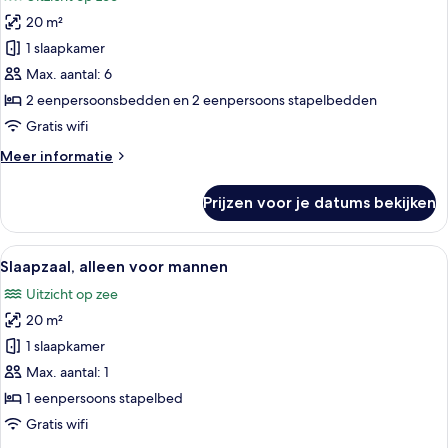
voor
20 m²
Standaard
kamer
1 slaapkamer
laden
Max. aantal: 6
2 eenpersoonsbedden en 2 eenpersoons stapelbedden
Gratis wifi
Meer
Meer informatie
details
over
Prijzen voor je datums bekijken
Standaard
kamer
Alle
Extra bedden
7
Slaapzaal, alleen voor mannen
foto's
Uitzicht op zee
voor
20 m²
Slaapzaal,
alleen
1 slaapkamer
voor
Max. aantal: 1
mannen
1 eenpersoons stapelbed
laden
Gratis wifi