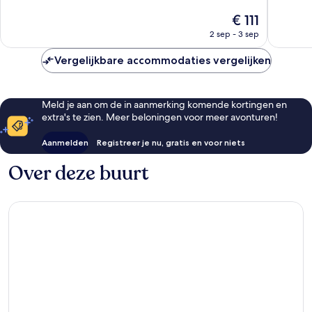
Tel
Zeer
Uitstek
De
€ 111
Aviv
goed,
100
prijs
Promenade
2 sep - 3 sep
254
beoorde
is
beoordelingen
€ 111
Vergelijkbare accommodaties vergelijken
Meld je aan om de in aanmerking komende kortingen en
extra's te zien. Meer beloningen voor meer avonturen!
Aanmelden
Registreer je nu, gratis en voor niets
Over deze buurt