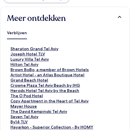
Meer ontdekken
Verblijven
L
Sheraton Grand Tel Aviv
i
L
Joseph Hotel TLV
n
i
L
Luxury Villa Tel Aviv
k
n
i
L
Hilton Tel Aviv
o
k
n
i
L
Brown BoBo, a member of Brown Hotels
p
o
k
n
i
L
Artist Hotel - an Atlas Boutique Hotel
e
p
o
k
n
i
L
Grand Beach Hotel
n
e
p
o
k
n
i
L
Crowne Plaza Tel Aviv Beach by IHG
t
n
e
p
o
k
n
i
L
Herods Hotel Tel Aviv by the Beach
d
t
n
e
p
o
k
n
i
L
The O Pod Hotel
e
d
t
n
e
p
o
k
n
i
L
Cozy Apartment in the Heart of Tel Aviv
p
e
d
t
n
e
p
o
k
n
i
L
Mayer House
a
p
e
d
t
n
e
p
o
k
n
i
L
The David Kempinski Tel Aviv
g
a
p
e
d
t
n
e
p
o
k
n
i
L
Seven Tel Aviv
i
g
a
p
e
d
t
n
e
p
o
k
n
i
L
By14 TLV
n
i
g
a
p
e
d
t
n
e
p
o
k
n
i
L
Hayarkon - Superior Collection - By HOMY