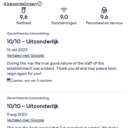
4 beoordelingen
9,6
9,0
9,6
Netheid
Voorzieningen
Personeel en service
Beoordelingen
Geverifieerde beoordeling
10/10 – Uitzonderlijk
16 okt 2023
Vertalen met Google
During this war the true good nature of the staff of this
establishment was evident. Thank you all and may peace soon
reign again for you!
James, reis van 3 nachten
Geverifieerde beoordeling
10/10 – Uitzonderlijk
9 aug 2023
Vertalen met Google
This was the best service that I've ever had at a hotel. We had a