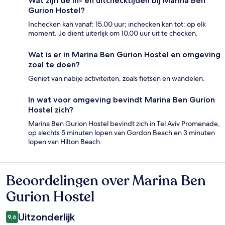
Wat zijn de in- en uitchecktijden bij Marina Ben
Gurion Hostel?
Inchecken kan vanaf: 15.00 uur; inchecken kan tot: op elk
moment. Je dient uiterlijk om 10.00 uur uit te checken.
Wat is er in Marina Ben Gurion Hostel en omgeving
zoal te doen?
Geniet van nabije activiteiten, zoals fietsen en wandelen.
In wat voor omgeving bevindt Marina Ben Gurion
Hostel zich?
Marina Ben Gurion Hostel bevindt zich in Tel Aviv Promenade,
op slechts 5 minuten lopen van Gordon Beach en 3 minuten
lopen van Hilton Beach.
Beoordelingen over Marina Ben
Beoordelingen
Gurion Hostel
Uitzonderlijk
9,6