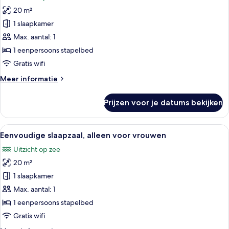
voor
20 m²
Slaapzaal,
gemengde
1 slaapkamer
slaapzaal
Max. aantal: 1
laden
1 eenpersoons stapelbed
Gratis wifi
Meer
Meer informatie
details
over
Prijzen voor je datums bekijken
Slaapzaal,
gemengde
slaapzaal
Alle
Eenvoudige slaapzaal, alleen voor vr
6
Eenvoudige slaapzaal, alleen voor vrouwen
foto's
Uitzicht op zee
voor
20 m²
Eenvoudige
slaapzaal,
1 slaapkamer
alleen
Max. aantal: 1
voor
1 eenpersoons stapelbed
vrouwen
Gratis wifi
laden