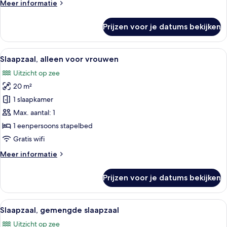
Meer
Meer informatie
details
over
Prijzen voor je datums bekijken
Slaapzaal,
alleen
voor
Alle
Slaapzaal, alleen voor vrouwen | Extr
7
mannen
Slaapzaal, alleen voor vrouwen
foto's
Uitzicht op zee
voor
20 m²
Slaapzaal,
alleen
1 slaapkamer
voor
Max. aantal: 1
vrouwen
1 eenpersoons stapelbed
laden
Gratis wifi
Meer
Meer informatie
details
over
Prijzen voor je datums bekijken
Slaapzaal,
alleen
voor
Alle
Slaapzaal, gemengde slaapzaal | Extr
13
vrouwen
Slaapzaal, gemengde slaapzaal
foto's
Uitzicht op zee