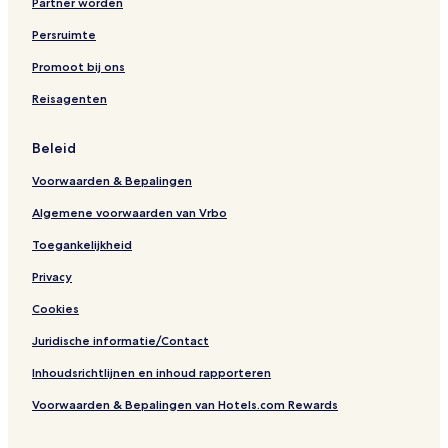
Partner worden
s
t
i
i
Persruimte
v
o
e
n
Promoot bij ons
Reisagenten
Beleid
Voorwaarden & Bepalingen
Algemene voorwaarden van Vrbo
Toegankelijkheid
Privacy
Cookies
Juridische informatie/Contact
Inhoudsrichtlijnen en inhoud rapporteren
Voorwaarden & Bepalingen van Hotels.com Rewards