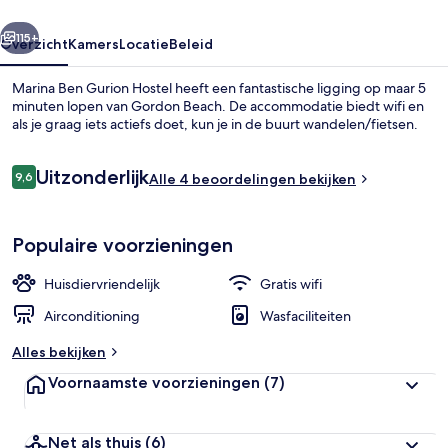
rige
Volgende
115+
Overzicht
Kamers
Locatie
Beleid
Marina Ben Gurion Hostel heeft een fantastische ligging op maar 5
minuten lopen van Gordon Beach. De accommodatie biedt wifi en
als je graag iets actiefs doet, kun je in de buurt wandelen/fietsen.
Beoordelingen
Uitzonderlijk
9,6
Alle 4 beoordelingen bekijken
9,6 op 10 –
Populaire voorzieningen
Deluxe tweepersoonskamer, uitzicht 
Huisdiervriendelijk
Gratis wifi
Airconditioning
Wasfaciliteiten
Alles bekijken
Voornaamste voorzieningen
(7)
Net als thuis
(6)