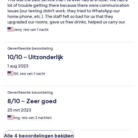
lot of trouble getting there because there were communication
issues (our texting didn't work, they tried to WhatsApp our
home phone, etc.). The staff felt so bad for us that they
upgraded our rooms, gave us free drinks, helped us carry our
luggage, and extended the checkout. Even though the
Jerry, reis van 1 nacht
communication issues weren't that much their fault, they were
very apologetic. They were super friendly. Also, we had a great
view of the Mediterranean Sea, and the rooms were quiet and
Geverifieerde beoordeling
clean. All of us really loved our stay.
10/10 – Uitzonderlijk
1 aug 2023
Gil, reis van 1 nacht
Geverifieerde beoordeling
8/10 – Zeer goed
25 mrt 2023
ling, reis van 3 nachten
Alle 4 beoordelingen bekijken