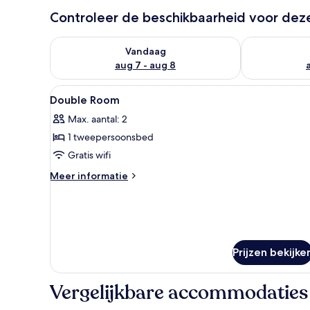
Controleer de beschikbaarheid voor de
De beschikbaarheid controleren voor vanavond aug 
De beschikbaa
Vandaag
aug 7 - aug 8
Alle
Een hotelkamer met een bed, bu
19
Double Room
foto's
Max. aantal: 2
voor
1 tweepersoonsbed
Double
Room
Gratis wifi
laden
Meer
Meer informatie
details
over
Double
Room
Prijzen bekijke
Vergelijkbare accommodaties