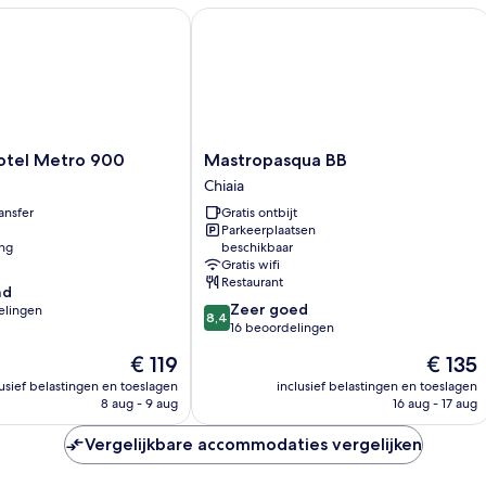
el Metro 900
Mastropasqua BB
Mastropasqua
otel Metro 900
Mastropasqua BB
BB
Chiaia
Chiaia
ansfer
Gratis ontbijt
Parkeerplaatsen
ing
beschikbaar
Gratis wifi
Restaurant
nd
8.4
Zeer goed
elingen
8,4
van
16 beoordelingen
10,
De
De
€ 119
€ 135
Zeer
prijs
prijs
goed,
lusief belastingen en toeslagen
inclusief belastingen en toeslagen
n
is
is
8 aug - 9 aug
16 aug - 17 aug
16
€ 119
€ 135
beoordelingen
Vergelijkbare accommodaties vergelijken