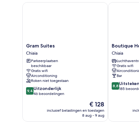
Gram Suites
Boutique Hot
Gram
Boutique
Gram Suites
Boutique H
Suites
Hotel
Chiaia
Chiaia
Chiaia
Metro
Parkeerplaatsen
Luchthaventr
900
beschikbaar
Gratis wifi
Chiaia
Gratis wifi
Aircondition
Airconditioning
Bar
Roken niet toegestaan
8.8
Uitsteke
8,8
9.4
Uitzonderlijk
van
185 beoord
9,4
van
46 beoordelingen
10,
10,
Uitstekend,
De
€ 128
Uitzonderlijk,
185
prijs
46
inclusief belastingen en toeslagen
inc
beoordelinge
is
8 aug - 9 aug
beoordelingen
€ 128