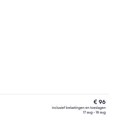
de binnenkant
Dagopvang
De
€ 96
huidige
inclusief belastingen en toeslagen
prijs
17 aug - 18 aug
skamer | Kameruitzicht
Dagelijks uitgebreid ontbijt inbegrep
is
€ 96