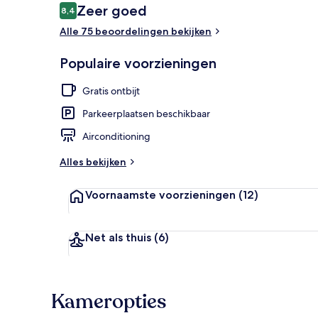
Beoordelingen
Zeer goed
8,4
8,4 op 10 –
Alle 75 beoordelingen bekijken
Ingang acco
Populaire voorzieningen
Gratis ontbijt
Parkeerplaatsen beschikbaar
Airconditioning
Alles bekijken
Voornaamste voorzieningen
(12)
Net als thuis
(6)
Kameropties