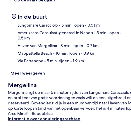
In de buurt
Lungomare Caracciolo
- 5 min. lopen
- 0.5 km
Amerikaans Consulaat-generaal in Napels
- 5 min. lopen
-
0.5 km
Kaa
Haven van Mergellina
- 8 min. lopen
- 0.7 km
Mappattella Beach
- 10 min. lopen
- 0.9 km
Via Partenope
- 5 min. rijden
- 1.9 km
Meer weergeven
Mergellina
Mergellina ligt op maar 5 minuten rijden van Lungomare Caraccio
en profiteer van gratis voorzieningen zoals wifi en een uitgebreid on
geserveerd. Bovendien rijd je in een mum van tijd naar Haven van 
op korte loopafstand van het openbaar vervoer: het is 4 minuten lo
Arco Mirelli - Repubblica.
Informatie over annuleringsrechten