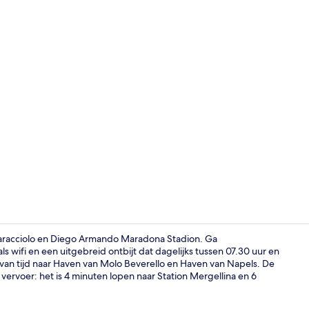
Details aan 
Caracciolo en Diego Armando Maradona Stadion. Ga
s wifi en een uitgebreid ontbijt dat dagelijks tussen 07.30 uur en
 van tijd naar Haven van Molo Beverello en Haven van Napels. De
Tweepersoon
ervoer: het is 4 minuten lopen naar Station Mergellina en 6