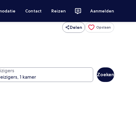
modatie
Contact
Reizen
Aanmelden
Delen
Opslaan
izigers
Zoeken