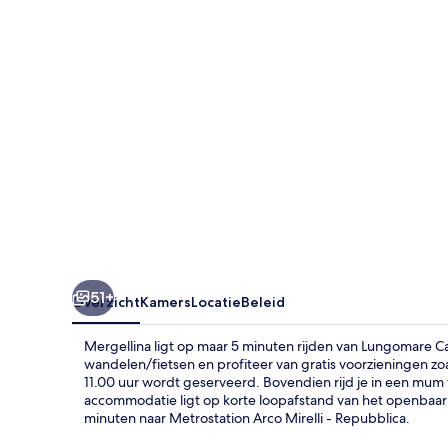
51+
Overzicht
Kamers
Locatie
Beleid
Mergellina ligt op maar 5 minuten rijden van Lungomare 
wandelen/fietsen en profiteer van gratis voorzieningen zoal
11.00 uur wordt geserveerd. Bovendien rijd je in een mum
accommodatie ligt op korte loopafstand van het openbaar v
minuten naar Metrostation Arco Mirelli - Repubblica.