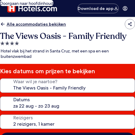
Doorgaan naar hoofdinhoud
Download de app
Alle accommodaties bekijken
The Views Oasis - Family Friendly
4.0-
sterrenaccommodatie
Hotel vlak bij het strand in Santa Cruz, met een spa en een
buitenzwembad
Kies datums om prijzen te bekijken
Waar wil je naartoe?
Datums
Reizigers