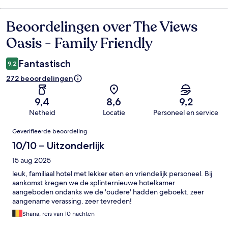
Beoordelingen over The Views
Beoordelingen
Oasis - Family Friendly
Fantastisch
9,2
272 beoordelingen
9,4
8,6
9,2
Netheid
Locatie
Personeel en service
Beoordelingen
Geverifieerde beoordeling
10/10 – Uitzonderlijk
15 aug 2025
leuk, familiaal hotel met lekker eten en vriendelijk personeel. Bij
aankomst kregen we de splinternieuwe hotelkamer
aangeboden ondanks we de 'oudere' hadden geboekt. zeer
aangename verassing. zeer tevreden!
Shana, reis van 10 nachten