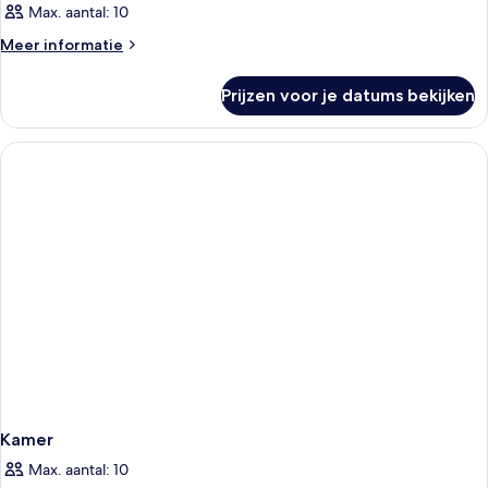
Max. aantal: 10
Meer
Meer informatie
details
over
Prijzen voor je datums bekijken
Kamer
Kamer
Max. aantal: 10