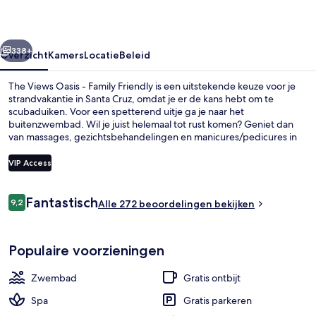
Family
Friendly
rige
Volgende
338+
Overzicht
Kamers
Locatie
Beleid
The Views Oasis - Family Friendly is een uitstekende keuze voor je
strandvakantie in Santa Cruz, omdat je er de kans hebt om te
scubaduiken. Voor een spetterend uitje ga je naar het
buitenzwembad. Wil je juist helemaal tot rust komen? Geniet dan
van massages, gezichtsbehandelingen en manicures/pedicures in
de spa. Bij Aquamarina, een van de 2 restaurants, kun je terecht
voor ontbijt, lunch en diner. Tot de hoogtepunten behoren ook 2
VIP Access
bars/lounges, een bar aan het zwembad en een fitnesscentrum.
Andere reizigers zijn heel enthousiast over het behulpzame
Beoordelingen
personeel.
Fantastisch
9,2
Een buitenzwembad, parasols voor s
Alle 272 beoordelingen bekijken
9,2 op 10 –
Populaire voorzieningen
Zwembad
Gratis ontbijt
Spa
Gratis parkeren