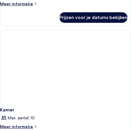
Meer
Meer informatie
details
over
Prijzen voor je datums bekijken
Kamer
Kamer
Max. aantal: 10
Meer
Meer informatie