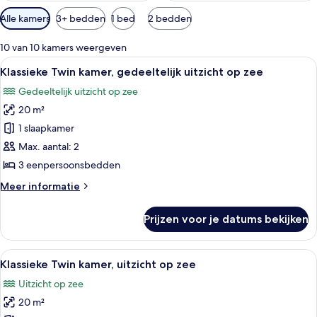
Beschikbare
Alle kamers
3+ bedden
1 bed
2 bedden
filters
voor
10 van 10 kamers weergeven
kamers
Alle
Een hotelkamer met een bed, een sofa
8
Klassieke Twin kamer, gedeeltelijk uitzicht op zee
foto's
Gedeeltelijk uitzicht op zee
voor
20 m²
Klassieke
Twin
1 slaapkamer
kamer,
Max. aantal: 2
gedeeltelijk
3 eenpersoonsbedden
uitzicht
Meer
Meer informatie
op
details
zee
over
Prijzen voor je datums bekijken
Klassieke
laden
Twin
kamer,
Alle
Hotelkamer met twee bedden, een houte
22
gedeeltelijk
Klassieke Twin kamer, uitzicht op zee
foto's
uitzicht
Uitzicht op zee
op
voor
zee
20 m²
Klassieke