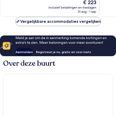
De
€ 223
259
473
prijs
inclusief belastingen en toeslagen
beoordelingen
beoorde
is
31 aug - 1 sep
€ 223
Vergelijkbare accommodaties vergelijken
Meld je aan om de in aanmerking komende kortingen en
extra's te zien. Meer beloningen voor meer avonturen!
Aanmelden
Registreer je nu, gratis en voor niets
Over deze buurt