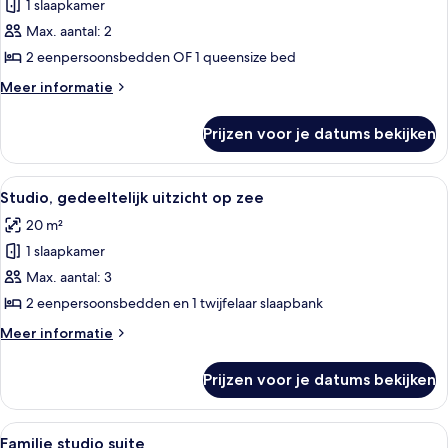
Twin
1 slaapkamer
kamer,
Max. aantal: 2
uitzicht
2 eenpersoonsbedden OF 1 queensize bed
op
Meer
Meer informatie
zee
details
laden
over
Prijzen voor je datums bekijken
Klassieke
Twin
kamer,
Alle
Een hotelkamer met een bed, een sofa
10
uitzicht
Studio, gedeeltelijk uitzicht op zee
foto's
op
20 m²
zee
voor
1 slaapkamer
Studio,
gedeeltelijk
Max. aantal: 3
uitzicht
2 eenpersoonsbedden en 1 twijfelaar slaapbank
op
Meer
Meer informatie
zee
details
laden
over
Prijzen voor je datums bekijken
Studio,
gedeeltelijk
uitzicht
Alle
Een moderne hotelkamer met een bed, 
50
op
Familie studio suite