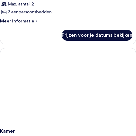
Twin
Max. aantal: 2
kamer
3 eenpersoonsbedden
laden
Meer
Meer informatie
details
over
Prijzen voor je datums bekijken
Superior
Twin
kamer
Kamer