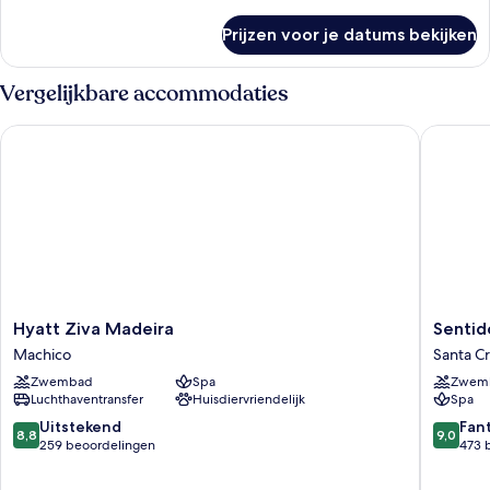
details
over
Prijzen voor je datums bekijken
Kamer
Vergelijkbare accommodaties
Hyatt Ziva Madeira
Sentido 
Hyatt
Sentido
Hyatt Ziva Madeira
Sentid
Ziva
Galosol
Machico
Santa C
Madeira
Santa
Zwembad
Spa
Zwem
Machico
Cruz
Luchthaventransfer
Huisdiervriendelijk
Spa
8.8
9.0
Uitstekend
Fan
8,8
9,0
van
van
259 beoordelingen
473 
10,
10,
Uitstekend,
Fantasti