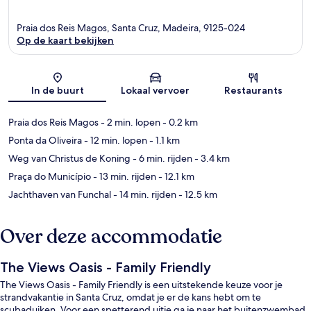
Praia dos Reis Magos, Santa Cruz, Madeira, 9125-024
Op de kaart bekijken
Kaart
In de buurt
Lokaal vervoer
Restaurants
Praia dos Reis Magos
- 2 min. lopen
- 0.2 km
Ponta da Oliveira
- 12 min. lopen
- 1.1 km
Weg van Christus de Koning
- 6 min. rijden
- 3.4 km
Praça do Município
- 13 min. rijden
- 12.1 km
Jachthaven van Funchal
- 14 min. rijden
- 12.5 km
Over deze accommodatie
The Views Oasis - Family Friendly
The Views Oasis - Family Friendly is een uitstekende keuze voor je
strandvakantie in Santa Cruz, omdat je er de kans hebt om te
scubaduiken. Voor een spetterend uitje ga je naar het buitenzwembad.