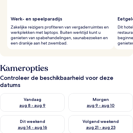
Werk- en speelparadijs
Eetge
Zakelijke reizigers profiteren van vergaderruimtes en
Dit hote
werkplekken met laptops. Buiten werktijd kunt u
restaura
genieten van spabehandelingen, saunabezoeken en
beginne
een drankje aan het zwembad.
genieten
Kameropties
Controleer de beschikbaarheid voor deze
datums
De beschikbaarheid controleren voor vanavond aug 8 - aug 9
De beschikbaarheid controler
Vandaag
Morgen
aug 8 - aug 9
aug 9 - aug 10
De beschikbaarheid controleren voor dit weekend aug 14 - au
De beschikbaarheid controler
Dit weekend
Volgend weekend
aug 14 - aug 16
aug 21 - aug 23