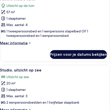
foto's
zee
Uitzicht op de tuin
voor
57 m²
Familie
studio
1 slaapkamer
suite
Max. aantal: 4
laden
1 tweepersoonsbed en 1 eenpersoons stapelbed OF 1
tweepersoonsbed en 1 eenpersoonsbed
Meer
Meer informatie
details
over
Prijzen voor je datums bekijken
Familie
studio
suite
Alle
Een hotelkamer met balkon, bureau, tw
10
Studio, uitzicht op zee
foto's
Uitzicht op zee
voor
20 m²
Studio,
uitzicht
1 slaapkamer
op
Max. aantal: 3
zee
2 eenpersoonsbedden en 1 twijfelaar slaapbank
laden
Meer
Meer informatie