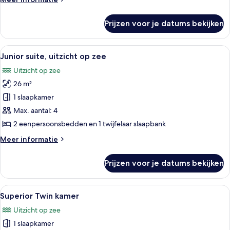
details
over
Prijzen voor je datums bekijken
Studio,
uitzicht
op
Alle
Junior suite, uitzicht op zee | Een mi
27
zee
Junior suite, uitzicht op zee
foto's
Uitzicht op zee
voor
26 m²
Junior
suite,
1 slaapkamer
uitzicht
Max. aantal: 4
op
2 eenpersoonsbedden en 1 twijfelaar slaapbank
zee
Meer
Meer informatie
laden
details
over
Prijzen voor je datums bekijken
Junior
suite,
uitzicht
Alle
Superior Twin kamer | Een minibar, e
20
op
Superior Twin kamer
foto's
zee
Uitzicht op zee
voor
1 slaapkamer
Superior