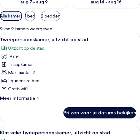
aug 7 - aug 9
aug 14 - aug 16
Beschikbare
Alle kamers
1 bed
2 bedden
filters
voor
9 van 9 kamers weergeven
kamers
Alle
Een hotelkamer met een bed, een nach
2
Tweepersoonskamer, uitzicht op stad
foto's
Uitzicht op de stad
voor
19 m²
Tweepersoonskamer,
uitzicht
1 slaapkamer
op
Max. aantal: 2
stad
1 queensize bed
laden
Gratis wifi
Meer
Meer informatie
details
over
Prijzen voor je datums bekijken
Tweepersoonskamer,
uitzicht
op
Alle
Een hotelkamer met een bed, nachtkast
2
stad
Klassieke tweepersoonskamer, uitzicht op stad
foto's