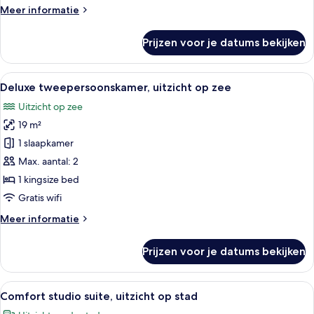
Meer
Meer informatie
details
over
Prijzen voor je datums bekijken
Eenvoudige
tweepersoonskamer,
uitzicht
Alle
Uitzicht vanaf een balkon op een jac
3
op
Deluxe tweepersoonskamer, uitzicht op zee
foto's
zee
Uitzicht op zee
voor
19 m²
Deluxe
tweepersoonskamer,
1 slaapkamer
uitzicht
Max. aantal: 2
op
1 kingsize bed
zee
Gratis wifi
laden
Meer
Meer informatie
details
over
Prijzen voor je datums bekijken
Deluxe
tweepersoonskamer,
uitzicht
Alle
Een moderne hotelkamer met een groo
12
op
Comfort studio suite, uitzicht op stad
foto's
zee