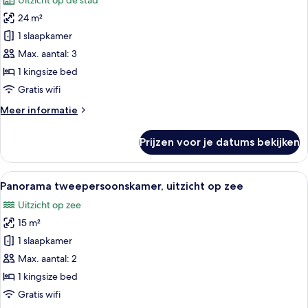
Uitzicht op de stad
met
voor
slaapbank
24 m²
Deluxe
tweepersoonskamer,
1 slaapkamer
uitzicht
Max. aantal: 3
op
1 kingsize bed
stad
Gratis wifi
laden
Meer
Meer informatie
details
over
Prijzen voor je datums bekijken
Deluxe
tweepersoonskamer,
uitzicht
Alle
Een balkon met uitzicht op zee, een s
1
op
Panorama tweepersoonskamer, uitzicht op zee
foto's
stad
Uitzicht op zee
voor
15 m²
Panorama
tweepersoonskamer,
1 slaapkamer
uitzicht
Max. aantal: 2
op
1 kingsize bed
zee
Gratis wifi
laden