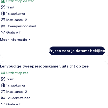
Uitzicht op de stad
voor
19 m²
Klassieke
tweepersoonskamer,
1 slaapkamer
uitzicht
Max. aantal: 2
op
1 tweepersoonsbed
stad
Gratis wifi
laden
Meer
Meer informatie
details
over
Prijzen voor je datums bekijken
Klassieke
tweepersoonskamer,
uitzicht
Alle
Hotelkamer met een bed, een aan de m
8
op
Eenvoudige tweepersoonskamer, uitzicht op zee
foto's
stad
Uitzicht op zee
voor
19 m²
Eenvoudige
tweepersoonskamer,
1 slaapkamer
uitzicht
Max. aantal: 2
op
1 queensize bed
zee
Gratis wifi
laden