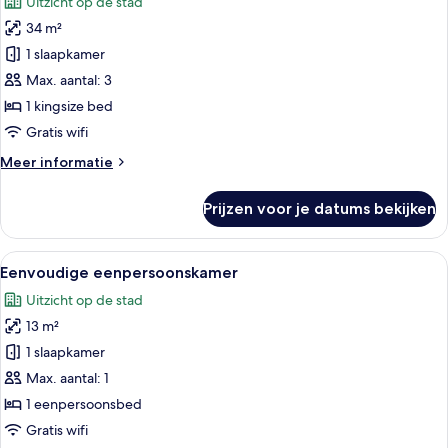
Uitzicht op de stad
voor
34 m²
Comfort
studio
1 slaapkamer
suite,
Max. aantal: 3
uitzicht
1 kingsize bed
op
Gratis wifi
stad
Meer
Meer informatie
laden
details
over
Prijzen voor je datums bekijken
Comfort
studio
suite,
Alle
Een slaapkamer met een bed, een burea
2
uitzicht
Eenvoudige eenpersoonskamer
foto's
op
Uitzicht op de stad
stad
voor
13 m²
Eenvoudige
eenpersoonskamer
1 slaapkamer
laden
Max. aantal: 1
1 eenpersoonsbed
Gratis wifi