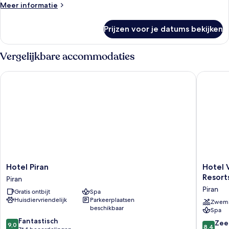
Meer
Meer informatie
details
over
Prijzen voor je datums bekijken
Panorama
tweepersoonskamer,
uitzicht
Vergelijkbare accommodaties
op
zee
Hotel Piran
Hotel Vi
Hotel
Hotel
Hotel Piran
Hotel 
Piran
Ville
Resort
Piran
Piran
Park
Piran
Gratis ontbijt
Spa
Premiu
Huisdiervriendelijk
Parkeerplaatsen
-
Zwem
beschikbaar
Spa
Sava
9.0
Fantastisch
Hotels
8.4
Zee
9,0
8,4