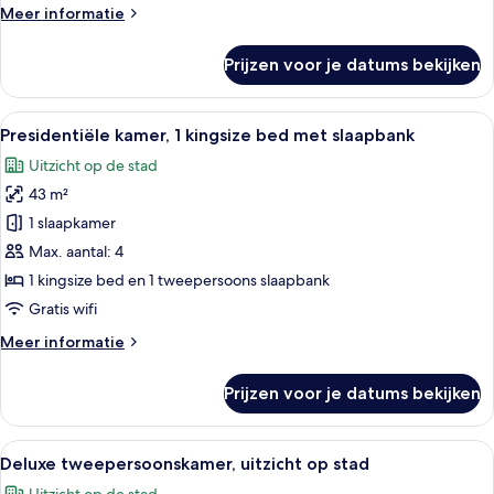
Meer
Meer informatie
details
over
Prijzen voor je datums bekijken
Eenvoudige
eenpersoonskamer
Alle
Een balkon met rieten meubilair, uitz
10
Presidentiële kamer, 1 kingsize bed met slaapbank
foto's
Uitzicht op de stad
voor
43 m²
Presidentiële
kamer,
1 slaapkamer
1
Max. aantal: 4
kingsize
1 kingsize bed en 1 tweepersoons slaapbank
bed
Gratis wifi
met
Meer
Meer informatie
slaapbank
details
laden
over
Prijzen voor je datums bekijken
Presidentiële
kamer,
1
Alle
Een ruime woonkamer met een bank, sa
11
kingsize
Deluxe tweepersoonskamer, uitzicht op stad
foto's
bed