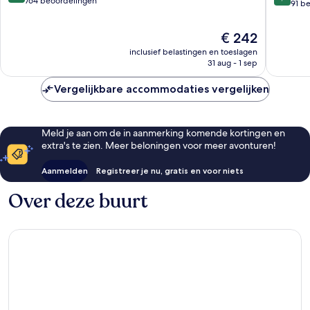
van
764 beoordelingen
&
van
91 b
10,
Resorts
10,
Fantastisch,
Piran
Zeer
De
€ 242
764
goed,
prijs
beoordelingen
inclusief belastingen en toeslagen
91
is
31 aug - 1 sep
beoorde
€ 242
Vergelijkbare accommodaties vergelijken
Meld je aan om de in aanmerking komende kortingen en
extra's te zien. Meer beloningen voor meer avonturen!
Aanmelden
Registreer je nu, gratis en voor niets
Over deze buurt