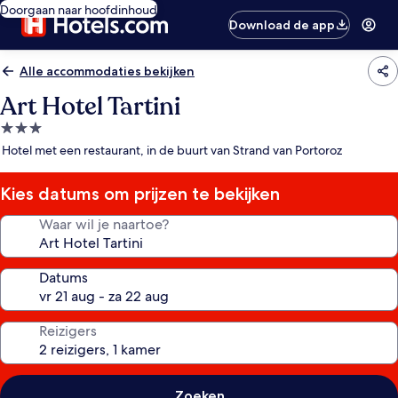
Doorgaan naar hoofdinhoud
Download de app
Alle accommodaties bekijken
Art Hotel Tartini
3.0-
sterrenaccommodatie
Hotel met een restaurant, in de buurt van Strand van Portoroz
Kies datums om prijzen te bekijken
Waar wil je naartoe?
Datums
Reizigers
Zoeken