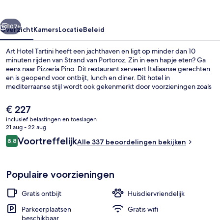
rige
Volgende
107+
Overzicht
Kamers
Locatie
Beleid
Art Hotel Tartini heeft een jachthaven en ligt op minder dan 10
minuten rijden van Strand van Portoroz. Zin in een hapje eten? Ga
eens naar Pizzeria Pino. Dit restaurant serveert Italiaanse gerechten
en is geopend voor ontbijt, lunch en diner. Dit hotel in
mediterraanse stijl wordt ook gekenmerkt door voorzieningen zoals
een bar/lounge, een snackbar/deli en een terras.
De
€ 227
huidige
inclusief belastingen en toeslagen
prijs
21 aug - 22 aug
Exterieur
is
Beoordelingen
Voortreffelijk
8,8
Alle 337 beoordelingen bekijken
€ 227
8,8 op 10 –
Populaire voorzieningen
Gratis ontbijt
Huisdiervriendelijk
Parkeerplaatsen
Gratis wifi
beschikbaar