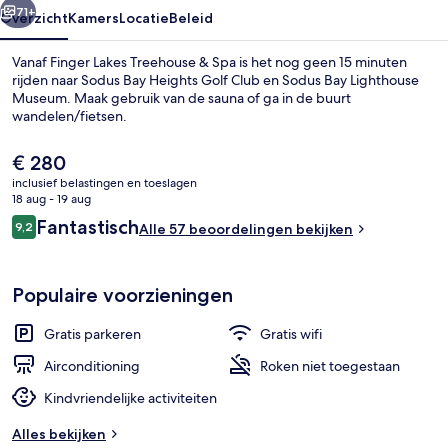
71+
Overzicht
Kamers
Locatie
Beleid
Vanaf Finger Lakes Treehouse & Spa is het nog geen 15 minuten
rijden naar Sodus Bay Heights Golf Club en Sodus Bay Lighthouse
Museum. Maak gebruik van de sauna of ga in de buurt
wandelen/fietsen.
De
€ 280
huidige
inclusief belastingen en toeslagen
prijs
18 aug - 19 aug
is
Beoordelingen
Fantastisch
9,2
Exterieur
Alle 57 beoordelingen bekijken
€ 280
9,2 op 10 –
Populaire voorzieningen
Gratis parkeren
Gratis wifi
Airconditioning
Roken niet toegestaan
Kindvriendelijke activiteiten
Alles bekijken