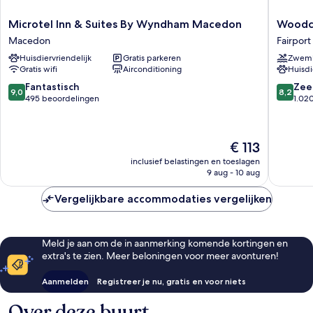
Microtel
Woodcli
Microtel Inn & Suites By Wyndham Macedon
Woodcl
Inn
Hotel
Macedon
Fairport
&
and
Huisdiervriendelijk
Gratis parkeren
Zwem
Suites
Spa
Gratis wifi
Airconditioning
Huisdi
By
Fairport
Wyndham
9.0
8.2
Fantastisch
Zee
9,0
8,2
Macedon
van
van
495 beoordelingen
1.02
Macedon
10,
10,
Fantastisch,
Zeer
495
goed,
De
€ 113
beoordelingen
1.020
prijs
beoorde
inclusief belastingen en toeslagen
is
9 aug - 10 aug
€ 113
Vergelijkbare accommodaties vergelijken
Meld je aan om de in aanmerking komende kortingen en
extra's te zien. Meer beloningen voor meer avonturen!
Aanmelden
Registreer je nu, gratis en voor niets
Over deze buurt