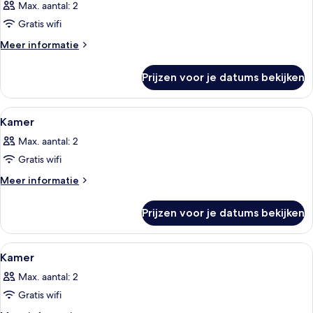
Max. aantal: 2
voor
Gratis wifi
Kamer
laden
Meer
Meer informatie
details
over
Prijzen voor je datums bekijken
Kamer
Alle
Een moderne slaapkamer met een bed,
4
Kamer
foto's
Max. aantal: 2
voor
Gratis wifi
Kamer
laden
Meer
Meer informatie
details
over
Prijzen voor je datums bekijken
Kamer
Alle
Een moderne loft slaapkamer met een 
4
Kamer
foto's
Max. aantal: 2
voor
Gratis wifi
Kamer