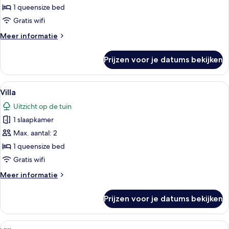
1 queensize bed
Gratis wifi
Meer
Meer informatie
details
over
Prijzen voor je datums bekijken
Villa
Alle
Een modern huis met een groot raam 
19
Villa
foto's
Uitzicht op de tuin
voor
1 slaapkamer
Villa
laden
Max. aantal: 2
1 queensize bed
Gratis wifi
Meer
Meer informatie
details
over
Prijzen voor je datums bekijken
Villa
Alle
Een modern huis met een groot raam 