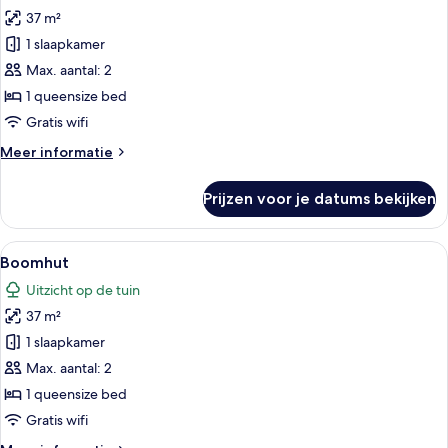
37 m²
Boomhut
laden
1 slaapkamer
Max. aantal: 2
1 queensize bed
Gratis wifi
Meer
Meer informatie
details
over
Prijzen voor je datums bekijken
Boomhut
Alle
Een moderne slaapkamer met een bed, 
13
Boomhut
foto's
Uitzicht op de tuin
voor
37 m²
Boomhut
laden
1 slaapkamer
Max. aantal: 2
1 queensize bed
Gratis wifi