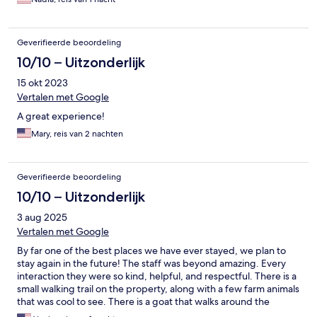
Geverifieerde beoordeling
10/10 – Uitzonderlijk
15 okt 2023
Vertalen met Google
A great experience!
Mary, reis van 2 nachten
Geverifieerde beoordeling
10/10 – Uitzonderlijk
3 aug 2025
Vertalen met Google
By far one of the best places we have ever stayed, we plan to
stay again in the future! The staff was beyond amazing. Every
interaction they were so kind, helpful, and respectful. There is a
small walking trail on the property, along with a few farm animals
that was cool to see. There is a goat that walks around the
property as well which was very fun to see. We loved the idea of