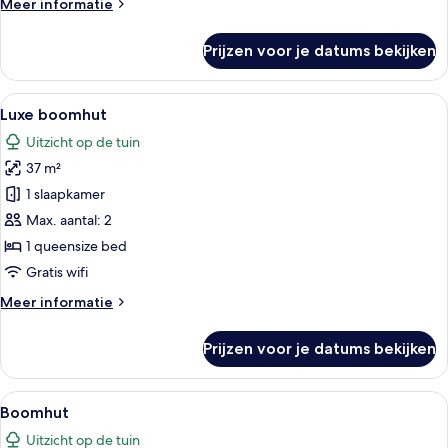
laden
Meer
Meer informatie
details
over
Prijzen voor je datums bekijken
Kamer
Alle
Een moderne slaapkamer met een bed, 
13
Luxe boomhut
foto's
Uitzicht op de tuin
voor
37 m²
Luxe
boomhut
1 slaapkamer
laden
Max. aantal: 2
1 queensize bed
Gratis wifi
Meer
Meer informatie
details
over
Prijzen voor je datums bekijken
Luxe
boomhut
Alle
Een moderne slaapkamer met een bed, 
12
Boomhut
foto's
Uitzicht op de tuin
voor