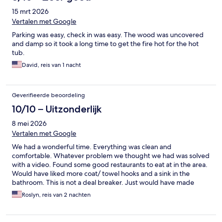
15 mrt 2026
Vertalen met Google
Parking was easy, check in was easy. The wood was uncovered
and damp so it took a long time to get the fire hot for the hot
tub.
David, reis van 1 nacht
Geverifieerde beoordeling
10/10 – Uitzonderlijk
8 mei 2026
Vertalen met Google
We had a wonderful time. Everything was clean and
comfortable. Whatever problem we thought we had was solved
with a video. Found some good restaurants to eat at in the area.
Would have liked more coat/ towel hooks and a sink in the
bathroom. This is not a deal breaker. Just would have made
things easier. Next time we will have the hot tub heated prior to
Roslyn, reis van 2 nachten
our arrival.