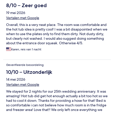
8/10 – Zeer goed
19 mei 2026
Vertalen met Google
Overall, this is a very neat place. The room was comfortable and
the hot tub idea is pretty cool! I was a bit disappointed when we
when to use the plates only to find them dirty. Not dusty dirty,
but clearly not washed. I would also suggest doing something
about the entrance door squeak. Otherwise 4/5.
Karen, reis van 1 nacht
Geverifieerde beoordeling
10/10 – Uitzonderlijk
14 mei 2026
Vertalen met Google
We stayed for 2 nights for our 25th wedding anniversary. It was
amazing! Hot tub did get hot enough actually a bit too hot so we
had to cool it down. Thanks for providing a hose for that! Bed is
so comfortable i can not believe how much room is in the fridge
and freezer area! Love that!! We only left once everything we