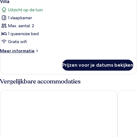
19
Villa
foto's
Uitzicht op de tuin
voor
1 slaapkamer
Villa
laden
Max. aantal: 2
1 queensize bed
Gratis wifi
Meer
Meer informatie
details
over
Prijzen voor je datums bekijken
Villa
Vergelijkbare accommodaties
Microtel Inn & Suites By Wyndham Macedon
Woodclif