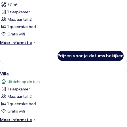
37 m²
Boomhut
laden
1 slaapkamer
Max. aantal: 2
1 queensize bed
Gratis wifi
Meer
Meer informatie
details
over
Prijzen voor je datums bekijken
Boomhut
Alle
Een modern huis met een groot raam 
19
Villa
foto's
Uitzicht op de tuin
voor
1 slaapkamer
Villa
laden
Max. aantal: 2
1 queensize bed
Gratis wifi
Meer
Meer informatie
details