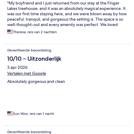
​"My boyfriend and I just returned from our stay at the Finger
Lakes treehouse, and it was an absolutely magical experience. It
was our first time staying here, and we were blown away by how
peaceful, tranquil, and gorgeous the setting is. The space is so
well-thought-out and every amenity was perfect. We loved
having the pond and the pigs nearby—it added such a
Theresa, reis van 2 nachten
charming, relaxing touch to our getaway. Plus, the location is
ideal; everything we wanted to explore was just a 14–15 minute
drive away. Highly recommend this for anyone looking for a
Geverifieerde beoordeling
beautiful, quiet escape!"
10/10 – Uitzonderlijk
3 apr 2026
Vertalen met Google
Absolutely gorgeous and clean
Sun Woo, reis van 1 nacht
Geverifieerde beoordeling