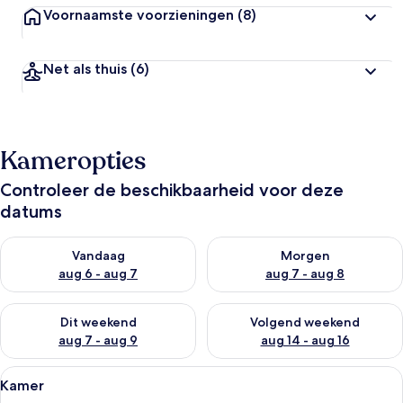
Voornaamste voorzieningen
(8)
Net als thuis
(6)
Kameropties
Controleer de beschikbaarheid voor deze
datums
De beschikbaarheid controleren voor vanavond aug 6 - aug 7
De beschikbaarheid controler
Vandaag
Morgen
aug 6 - aug 7
aug 7 - aug 8
De beschikbaarheid controleren voor dit weekend aug 7 - aug
De beschikbaarheid controler
Dit weekend
Volgend weekend
aug 7 - aug 9
aug 14 - aug 16
Alle
Een moderne slaapkamer met een bed, 
4
Kamer
foto's