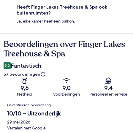
Heeft Finger Lakes Treehouse & Spa ook
buitenruimtes?
Ja, elke kamer heef een balkon.
Beoordelingen over Finger Lakes
Beoordelingen
Treehouse & Spa
Fantastisch
9,2
57 beoordelingen
9,6
9,0
9,4
Netheid
Voorzieningen
Personeel en service
Beoordelingen
Geverifieerde beoordeling
10/10 – Uitzonderlijk
29 mei 2026
Vertalen met Google