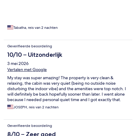
needed was right there! Definitely will be coming back! Thank
you so very much again Tabatha and Jeffrey
Tabatha, reis van 2 nachten
Geverifieerde beoordeling
10/10 – Uitzonderlijk
3 mei 2026
Vertalen met Google
My stay was super amazing! The property is very clean &
relaxing, the cabin was very quiet (being no outside noise
disturbing the indoor vibe) and the amenities were top notch. I
will definitely be back hopefully sooner than later. I went alone
because I needed personal quiet time and I got exactly that.
This is perfect for couples looking for quality time together, the
JOSEPH, reis van 2 nachten
place gives a healthy intimate vibe. Also while here, I like to hike.
The Chimney Bluff state park is about 15 mins away, which is a
must, the views are breathtaking. After that hike coming back to
Geverifieerde beoordeling
a cozy room, hot tub or a nice fire ends the day perfectly.
8/10 – Zeer goed