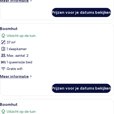
Meer
Meer informatie
details
over
Prijzen voor je datums bekijken
Boomhut
Alle
Een moderne slaapkamer met een bed, 
12
Boomhut
foto's
Uitzicht op de tuin
voor
37 m²
Boomhut
laden
1 slaapkamer
Max. aantal: 2
1 queensize bed
Gratis wifi
Meer
Meer informatie
details
over
Prijzen voor je datums bekijken
Boomhut
Alle
Een moderne slaapkamer met een bed, 
13
Boomhut
foto's
Uitzicht op de tuin
voor