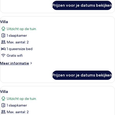
over
Prijzen voor je datums bekijken
Villa
Alle
Een modern huis met een groot raam 
19
Villa
foto's
Uitzicht op de tuin
voor
1 slaapkamer
Villa
laden
Max. aantal: 2
1 queensize bed
Gratis wifi
Meer
Meer informatie
details
over
Prijzen voor je datums bekijken
Villa
Alle
Een modern huis met een groot raam 
19
Villa
foto's
Uitzicht op de tuin
voor
1 slaapkamer
Villa
laden
Max. aantal: 2