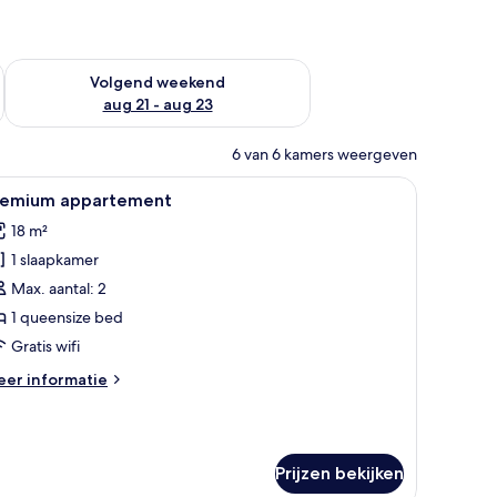
dit weekend aug 14 - aug 16
De beschikbaarheid controleren voor volgend weekend aug 2
Volgend weekend
aug 21 - aug 23
6 van 6 kamers weergeven
loeren, een kledingkast en een raam met gordijnen.
le
Een moderne hotelkamer met een groot bed, 
20
remium appartement
oto's
18 m²
oor
1 slaapkamer
remium
ppartement
Max. aantal: 2
aden
1 queensize bed
Gratis wifi
eer
er informatie
tails
er
remium
partement
Prijzen bekijken