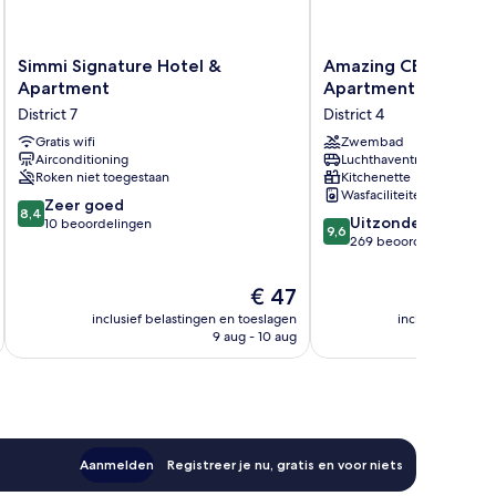
Simmi
Amazing
Simmi Signature Hotel &
Amazing CBD Riverg
Signature
CBD
Apartment
Apartment & Pool
Hotel
Rivergate
District 7
District 4
&
Apartment
Apartment
Gratis wifi
&
Zwembad
Airconditioning
Luchthaventransfer
District
Pool
Roken niet toegestaan
Kitchenette
7
District
Wasfaciliteiten
4
8.4
Zeer goed
8,4
9.6
Uitzonderlijk
van
10 beoordelingen
9,6
van
269 beoordelingen
10,
10,
Zeer
Uitzonderlijk,
goed,
De
€ 47
269
10
prijs
inclusief belastingen en toeslagen
inclusief belast
beoordelingen
beoordelingen
is
9 aug - 10 aug
€ 47
Aanmelden
Registreer je nu, gratis en voor niets