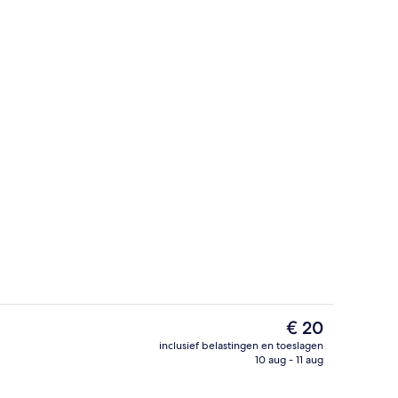
mte
Zitruimte lobby
De
€ 20
huidige
inclusief belastingen en toeslagen
prijs
10 aug - 11 aug
n accommodatie
Lobby
is
€ 20