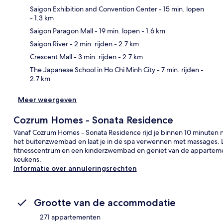
Saigon Exhibition and Convention Center
- 15 min. lopen
- 1.3 km
Saigon Paragon Mall
- 19 min. lopen
- 1.6 km
Kaa
Saigon River
- 2 min. rijden
- 2.7 km
Crescent Mall
- 3 min. rijden
- 2.7 km
The Japanese School in Ho Chi Minh City
- 7 min. rijden
-
2.7 km
Meer weergeven
Cozrum Homes - Sonata Residence
Vanaf Cozrum Homes - Sonata Residence rijd je binnen 10 minuten
het buitenzwembad en laat je in de spa verwennen met massages. 
fitnesscentrum en een kinderzwembad en geniet van de appartem
keukens.
Informatie over annuleringsrechten
Grootte van de accommodatie
271 appartementen