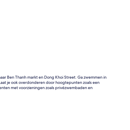
rt
 naar Ben Thanh markt en Dong Khoi Street. Ga zwemmen in
Laat je ook overdonderen door hoogtepunten zoals een
enten met voorzieningen zoals privézwembaden en