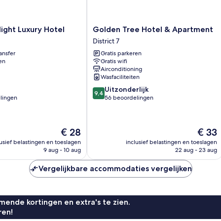
Golden
ight Luxury Hotel
Golden Tree Hotel & Apartment
Tree
District 7
Hotel
ansfer
Gratis parkeren
&
en
Gratis wifi
Apartment
Airconditioning
District
Wasfaciliteiten
7
9.4
Uitzonderlijk
9,4
van
lingen
56 beoordelingen
10,
Uitzonderlijk,
56
De
De
€ 28
€ 33
n
beoordelingen
prijs
prijs
lusief belastingen en toeslagen
inclusief belastingen en toeslagen
is
is
9 aug - 10 aug
22 aug - 23 aug
€ 28
€ 33
Vergelijkbare accommodaties vergelijken
ende kortingen en extra's te zien.
ren!