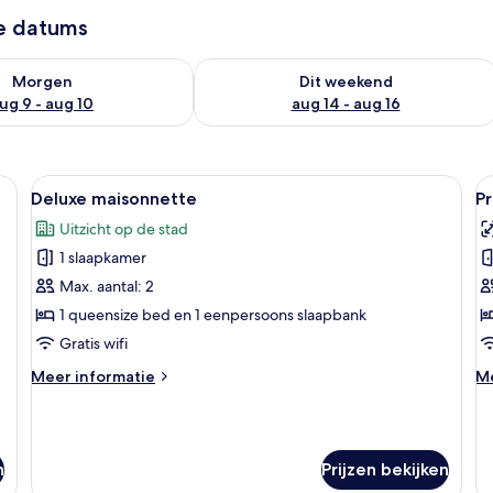
ze datums
8 - aug 9
rheid controleren voor morgen aug 9 - aug 10
De beschikbaarheid controleren voor 
Morgen
Dit weekend
ug 9 - aug 10
aug 14 - aug 16
n kledingkast, een televisie en een raam met gordijnen.
Alle
Een slaapkamer met een bed, houten v
Al
17
Deluxe maisonnette
P
foto's
f
Uitzicht op de stad
voor
v
1 slaapkamer
Deluxe
P
maisonnette
a
Max. aantal: 2
laden
l
1 queensize bed en 1 eenpersoons slaapbank
Gratis wifi
Meer
M
Meer informatie
Me
details
de
over
ov
Deluxe
P
maisonnette
ap
n
Prijzen bekijken