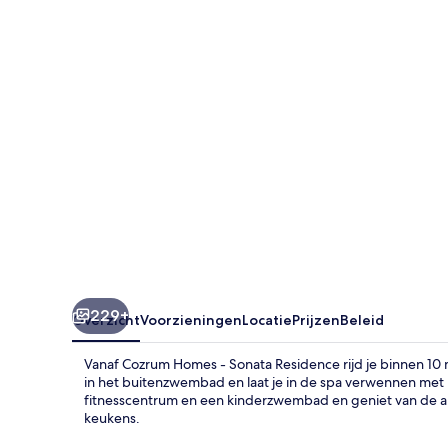
Sonata
Residence
229+
Overzicht
Voorzieningen
Locatie
Prijzen
Beleid
Vanaf Cozrum Homes - Sonata Residence rijd je binnen 1
in het buitenzwembad en laat je in de spa verwennen met
fitnesscentrum en een kinderzwembad en geniet van de 
keukens.