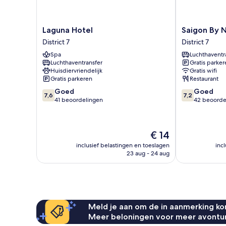
Laguna
Saigon
Laguna Hotel
Saigon By N
Hotel
By
District 7
District 7
District
Night
Spa
Luchthaventr
7
Luxury
Luchthaventransfer
Gratis parker
Hotel
Huisdiervriendelijk
Gratis wifi
District
Gratis parkeren
Restaurant
7
7.6
7.2
Goed
Goed
7,6
7,2
van
van
41 beoordelingen
42 beoorde
10,
10,
Goed,
Goed,
41
42
De
€ 14
beoordelingen
beoordelinge
prijs
inclusief belastingen en toeslagen
inc
is
23 aug - 24 aug
€ 14
Meld je aan om de in aanmerking kom
Meer beloningen voor meer avontu