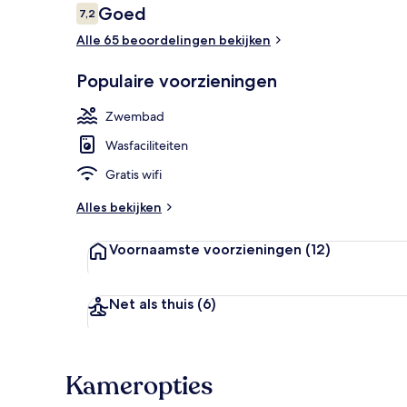
Beoordelingen
Goed
7,2
7,2 op 10 –
Alle 65 beoordelingen bekijken
Voorkant va
Populaire voorzieningen
Zwembad
Wasfaciliteiten
Gratis wifi
Alles bekijken
Voornaamste voorzieningen
(12)
Net als thuis
(6)
Kameropties