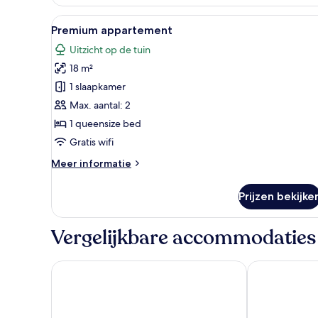
maisonnette
Alle
Een moderne slaapkamer met e
12
Premium appartement
foto's
Uitzicht op de tuin
voor
18 m²
Premium
appartement
1 slaapkamer
laden
Max. aantal: 2
1 queensize bed
Gratis wifi
Meer
Meer informatie
details
over
Prijzen bekijke
Premium
appartement
Vergelijkbare accommodaties
Laguna Hotel
Saigon By Nig