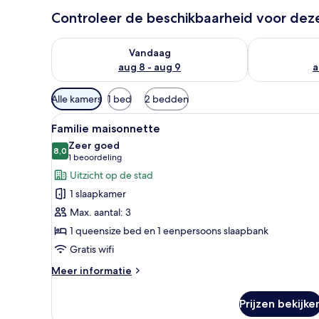
Controleer de beschikbaarheid voor de
De beschikbaarheid controleren voor vanavond aug 
De beschikbaa
Vandaag
aug 8 - aug 9
a
Beschikbare
Alle kamers
1 bed
2 bedden
filters
Alle
Een slaapkamer met een bed, ee
voor
18
Familie maisonnette
foto's
kamers
Zeer goed
voor
8,0
8,0 van 10
(1
1 beoordeling
Familie
beoordeling)
Uitzicht op de stad
maisonnette
1 slaapkamer
laden
Max. aantal: 3
1 queensize bed en 1 eenpersoons slaapbank
Gratis wifi
Meer
Meer informatie
details
over
Prijzen bekijke
Familie