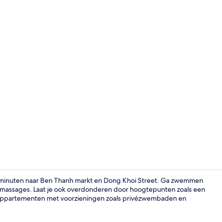
Receptierui
0 minuten naar Ben Thanh markt en Dong Khoi Street. Ga zwemmen
 massages. Laat je ook overdonderen door hoogtepunten zoals een
appartementen met voorzieningen zoals privézwembaden en
Voorkant va