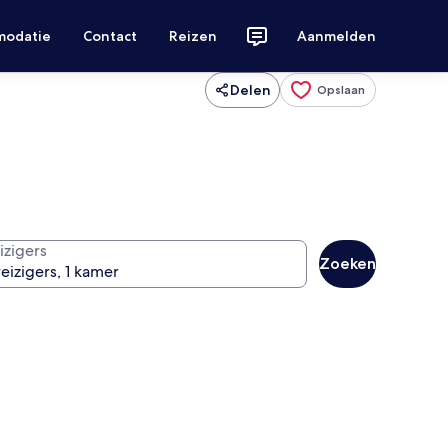
modatie
Contact
Reizen
Aanmelden
Delen
Opslaan
izigers
Zoeken