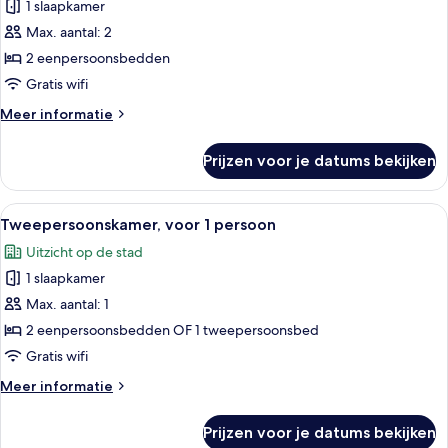
1 slaapkamer
Twin
kamer
Max. aantal: 2
laden
2 eenpersoonsbedden
Gratis wifi
Meer
Meer informatie
details
over
Prijzen voor je datums bekijken
Twin
kamer
Alle
Een hotelkamer met twee bedden, een 
5
Tweepersoonskamer, voor 1 persoon
foto's
Uitzicht op de stad
voor
1 slaapkamer
Tweepersoonskamer,
voor
Max. aantal: 1
1
2 eenpersoonsbedden OF 1 tweepersoonsbed
persoon
Gratis wifi
laden
Meer
Meer informatie
details
over
Prijzen voor je datums bekijken
Tweepersoonskamer,