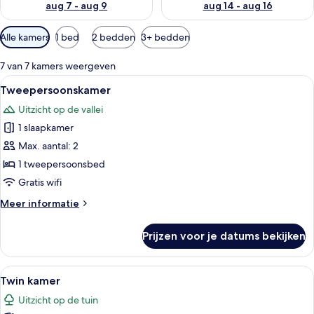
aug 7 - aug 9
aug 14 - aug 16
Beschikbare
Alle kamers
1 bed
2 bedden
3+ bedden
filters
voor
7 van 7 kamers weergeven
kamers
Alle
Een hotelkamer met een bed, nachtkas
11
Tweepersoonskamer
foto's
Uitzicht op de vallei
voor
1 slaapkamer
Tweepersoonskamer
laden
Max. aantal: 2
1 tweepersoonsbed
Gratis wifi
Meer
Meer informatie
details
over
Prijzen voor je datums bekijken
Tweepersoonskamer
Alle
Een hotelkamer met twee bedden, een 
5
Twin kamer
foto's
Uitzicht op de tuin
voor