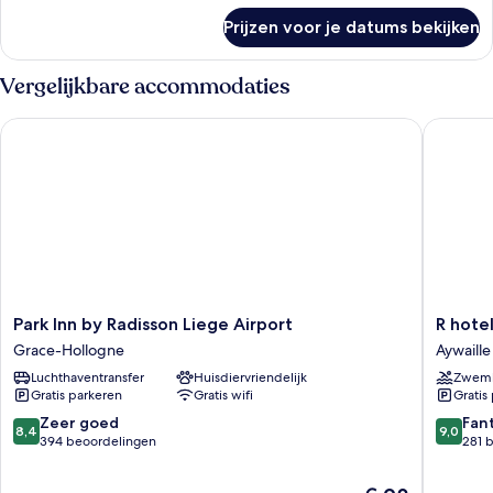
over
Prijzen voor je datums bekijken
Kamer
Vergelijkbare accommodaties
Park Inn by Radisson Liege Airport
R hotel 
Park
R
Park Inn by Radisson Liege Airport
R hote
Inn
hotel
Grace-Hollogne
Aywaille
by
experie
Luchthaventransfer
Huisdiervriendelijk
Zwem
Radisson
Aywaille
Gratis parkeren
Gratis wifi
Gratis
Liege
Airport
8.4
9.0
Zeer goed
Fan
8,4
9,0
Grace-
van
van
394 beoordelingen
281 
Hollogne
10,
10,
Zeer
Fantasti
De