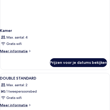
Kamer
Max. aantal: 4
Gratis wifi
Meer
Meer informatie
details
over
Prijzen voor je datums bekijken
Kamer
Alle
Een kluis op de kamer, een bureau, een
3
DOUBLE STANDARD
foto's
Max. aantal: 2
voor
1 tweepersoonsbed
DOUBLE
STANDARD
Gratis wifi
laden
Meer
Meer informatie
details