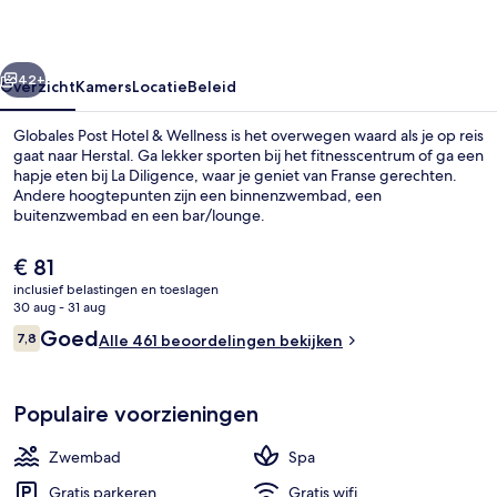
Wellness
rige
Volgende
42+
Overzicht
Kamers
Locatie
Beleid
Globales Post Hotel & Wellness is het overwegen waard als je op reis
gaat naar Herstal. Ga lekker sporten bij het fitnesscentrum of ga een
hapje eten bij La Diligence, waar je geniet van Franse gerechten.
Andere hoogtepunten zijn een binnenzwembad, een
buitenzwembad en een bar/lounge.
De
€ 81
huidige
inclusief belastingen en toeslagen
prijs
30 aug - 31 aug
Een binnenzwembad, een buitenzwemb
is
Beoordelingen
Goed
7,8
Alle 461 beoordelingen bekijken
€ 81
7,8 op 10 –
Populaire voorzieningen
Zwembad
Spa
Gratis parkeren
Gratis wifi