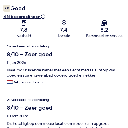
Goed
7,8
461 beoordelingen
7,8
7,4
8,2
Netheid
Locatie
Personeel en service
Beoordelingen
Geverifieerde beoordeling
8/10 – Zeer goed
11 jun 2026
Naar rook ruikende kamer met een slecht matras. Ontbijt was
goed en spa en zwembad ook erg goed en lekker
Dirk, reis van 1 nacht
Geverifieerde beoordeling
8/10 – Zeer goed
10 mrt 2026
Dit hotel ligt op een mooie locatie en is zeer ruim opgezet.