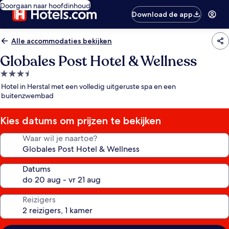
Doorgaan naar hoofdinhoud
Download de app
Alle accommodaties bekijken
Globales Post Hotel & Wellness
3.5-
sterrenaccommodatie
Hotel in Herstal met een volledig uitgeruste spa en een
buitenzwembad
Kies datums om prijzen te bekijken
Waar wil je naartoe?
Datums
Reizigers