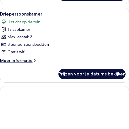
voor
1
Alle
Een hotelkamer met twee bedden, een 
5
persoon
Driepersoonskamer
foto's
Uitzicht op de tuin
voor
1 slaapkamer
Driepersoonskamer
laden
Max. aantal: 3
3 eenpersoonsbedden
Gratis wifi
Meer
Meer informatie
details
over
Prijzen voor je datums bekijken
Driepersoonskamer