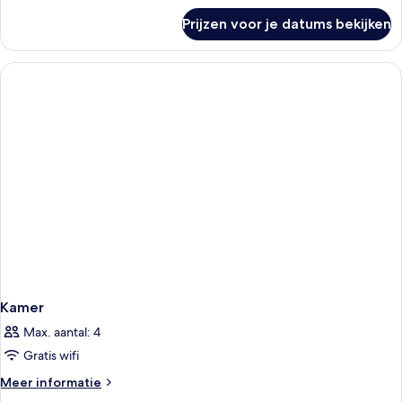
over
Prijzen voor je datums bekijken
DOUBLE
STANDARD
Kamer
Max. aantal: 4
Gratis wifi
Meer
Meer informatie
details