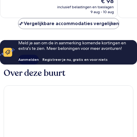
€ 98
goed,
281
prijs
inclusief belastingen en toeslagen
394
beoorde
is
9 aug - 10 aug
beoordelingen
€ 98
Vergelijkbare accommodaties vergelijken
Meld je aan om de in aanmerking komende kortingen en
extra's te zien. Meer beloningen voor meer avonturen!
Aanmelden
Registreer je nu, gratis en voor niets
Over deze buurt