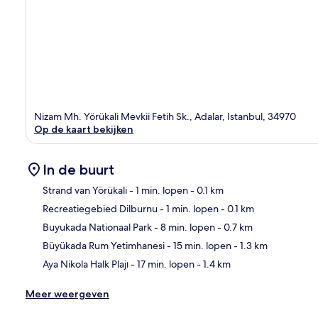
Nizam Mh. Yörükali Mevkii Fetih Sk., Adalar, Istanbul, 34970
Op de kaart bekijken
In de buurt
Strand van Yörükali
- 1 min. lopen
- 0.1 km
Recreatiegebied Dilburnu
- 1 min. lopen
- 0.1 km
Kaa
Buyukada Nationaal Park
- 8 min. lopen
- 0.7 km
Büyükada Rum Yetimhanesi
- 15 min. lopen
- 1.3 km
Aya Nikola Halk Plajı
- 17 min. lopen
- 1.4 km
Meer weergeven