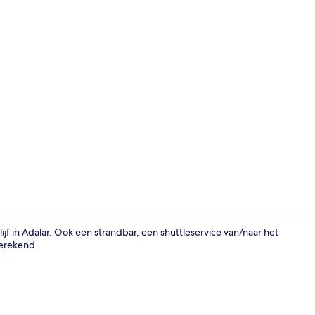
Een privéstr
lijf in Adalar. Ook een strandbar, een shuttleservice van/naar het
erekend.
Een privéstr