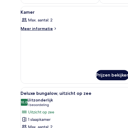
Alle
Een slaapkamer met een bed, e
5
Kamer
foto's
Max. aantal: 2
voor
Kamer
Meer
Meer informatie
details
laden
over
Kamer
Prijzen bekijke
Alle
Een kamer met een groot raam
10
Deluxe bungalow, uitzicht op zee
foto's
Uitzonderlijk
voor
10,0
10,0 van 10
(1
1 beoordeling
Deluxe
beoordeling)
Uitzicht op zee
bungalow,
1 slaapkamer
uitzicht
Max. aantal: 2