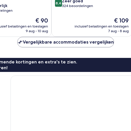
8.4
Zeer goed
8,4
lijk
van
324 beoordelingen
elingen
10,
Zeer
De
De
€ 90
€ 109
goed,
prijs
prijs
lusief belastingen en toeslagen
inclusief belastingen en toeslagen
324
is
is
9 aug - 10 aug
7 aug - 8 aug
n
beoordelingen
€ 90
€ 109
Vergelijkbare accommodaties vergelijken
ende kortingen en extra's te zien.
ren!