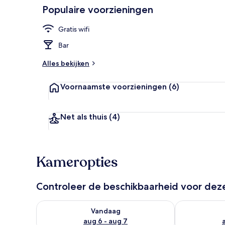
Populaire voorzieningen
Ontbijt
Gratis wifi
Bar
Alles bekijken
Voornaamste voorzieningen
(6)
Net als thuis
(4)
Kameropties
Controleer de beschikbaarheid voor de
De beschikbaarheid controleren voor vanavond aug 
De beschikbaa
Vandaag
aug 6 - aug 7