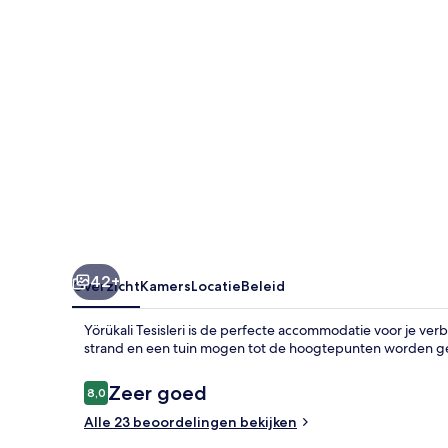
42+
Overzicht
Kamers
Locatie
Beleid
Yörükali Tesisleri is de perfecte accommodatie voor je verb
strand en een tuin mogen tot de hoogtepunten worden g
Beoordelingen
Zeer goed
8,0
8,0 op 10 –
Alle 23 beoordelingen bekijken