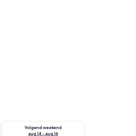
 dit weekend aug 7 - aug 9
De beschikbaarheid controleren voor volgend weekend aug 14
Volgend weekend
aug 14 - aug 16