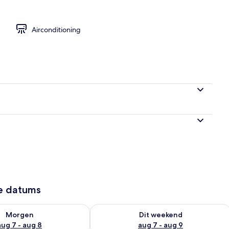
Airconditioning
ze datums
6 - aug 7
rheid controleren voor morgen aug 7 - aug 8
De beschikbaarheid controleren voor
Morgen
Dit weekend
aug 7 - aug 8
aug 7 - aug 9