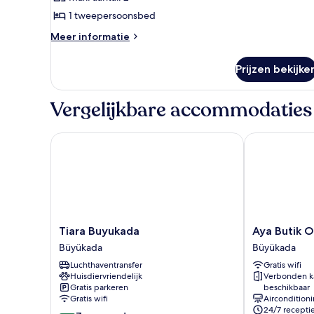
op
1 tweepersoonsbed
zee
laden
Meer
Meer informatie
details
over
Prijzen bekijke
Deluxe
bungalow,
uitzicht
Vergelijkbare accommodaties
op
zee
Tiara Buyukada
Aya Butik Ote
Tiara
Aya
Tiara Buyukada
Aya Butik O
Buyukada
Butik
Büyükada
Büyükada
Büyükada
Otel
Luchthaventransfer
Gratis wifi
Büyükada
Huisdiervriendelijk
Verbonden k
Gratis parkeren
beschikbaar
Gratis wifi
Aircondition
24/7 recepti