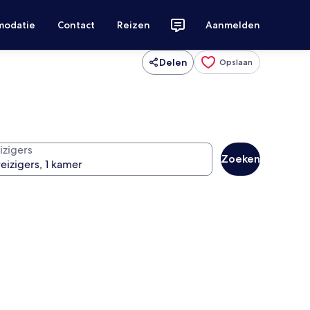
modatie
Contact
Reizen
Aanmelden
Delen
Opslaan
izigers
Zoeken