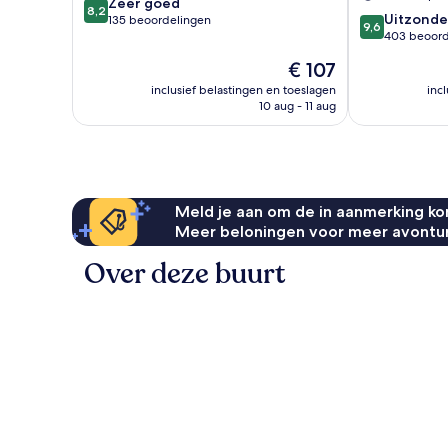
8.2
Zeer goed
8,2
9.6
Uitzonder
van
135 beoordelingen
9,6
van
403 beoord
10,
10,
Zeer
De
€ 107
Uitzonderlijk,
goed,
prijs
403
inclusief belastingen en toeslagen
inc
135
is
10 aug - 11 aug
beoordelinge
beoordelingen
€ 107
Meld je aan om de in aanmerking kom
Meer beloningen voor meer avontu
Over deze buurt