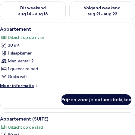
De beschikbaarheid controleren voor dit weekend aug 14 - au
De beschikbaarheid controler
Dit weekend
Volgend weekend
aug 14 - aug 16
aug 21 - aug 23
Alle
Een moderne hotelkamer met een bed,
19
Appartement
foto's
Uitzicht op de rivier
voor
30 m²
Appartement
laden
1 slaapkamer
Max. aantal: 2
1 queensize bed
Gratis wifi
Meer
Meer informatie
details
over
Prijzen voor je datums bekijken
Appartement
Alle
Een moderne woonkamer met een bank,
22
Appartement (SUITE)
foto's
Uitzicht op de stad
voor