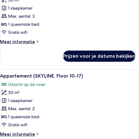
50 m²
Appartement
(SUITE)
1 slaapkamer
laden
Max. aantal: 3
1 queensize bed
Gratis wifi
Meer
Meer informatie
details
over
Prijzen voor je datums bekijken
Appartement
(SUITE)
Alle
Een hotelkamer met een groot raam met
20
Appartement (SKYLINE, Floor 10-17)
foto's
Uitzicht op de rivier
voor
30 m²
Appartement
(SKYLINE,
1 slaapkamer
Floor
Max. aantal: 2
10-
1 queensize bed
17)
Gratis wifi
laden
Meer
Meer informatie