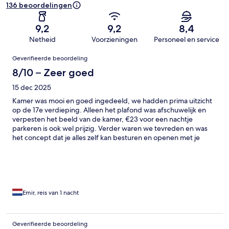
136 beoordelingen
9,2
9,2
8,4
Netheid
Voorzieningen
Personeel en service
Beoordelingen
Geverifieerde beoordeling
8/10 – Zeer goed
15 dec 2025
Kamer was mooi en goed ingedeeld, we hadden prima uitzicht
op de 17e verdieping. Alleen het plafond was afschuwelijk en
verpesten het beeld van de kamer, €23 voor een nachtje
parkeren is ook wel prijzig. Verder waren we tevreden en was
het concept dat je alles zelf kan besturen en openen met je
telefoon best een cool concept.
Emir, reis van 1 nacht
Geverifieerde beoordeling