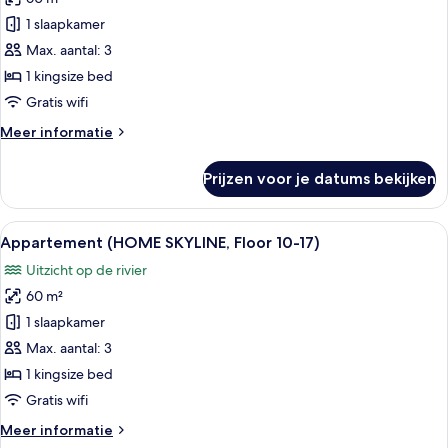
Appartement
(HOME)
1 slaapkamer
laden
Max. aantal: 3
1 kingsize bed
Gratis wifi
Meer
Meer informatie
details
over
Prijzen voor je datums bekijken
Appartement
(HOME)
Alle
Een moderne hotelkamer met een houte
36
Appartement (HOME SKYLINE, Floor 10-17)
foto's
Uitzicht op de rivier
voor
60 m²
Appartement
(HOME
1 slaapkamer
SKYLINE,
Max. aantal: 3
Floor
1 kingsize bed
10-
Gratis wifi
17)
Meer
Meer informatie
laden
details