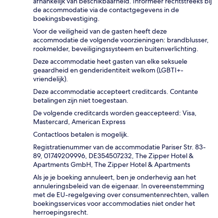
afhankelijk van beschikbaarheid. Informeer rechtstreeks bij
de accommodatie via de contactgegevens in de
boekingsbevestiging.
Voor de veiligheid van de gasten heeft deze
accommodatie de volgende voorzieningen: brandblusser,
rookmelder, beveiligingssysteem en buitenverlichting.
Deze accommodatie heet gasten van elke seksuele
geaardheid en genderidentiteit welkom (LGBTI+-
vriendelijk).
Deze accommodatie accepteert creditcards. Contante
betalingen zijn niet toegestaan.
De volgende creditcards worden geaccepteerd: Visa,
Mastercard, American Express
Contactloos betalen is mogelijk.
Registratienummer van de accommodatie Pariser Str. 83-
89, 01749209996, DE354507232, The Zipper Hotel &
Apartments GmbH, The Zipper Hotel & Apartments
Als je je boeking annuleert, ben je onderhevig aan het
annuleringsbeleid van de eigenaar. In overeenstemming
met de EU-regelgeving over consumentenrechten, vallen
boekingsservices voor accommodaties niet onder het
herroepingsrecht.