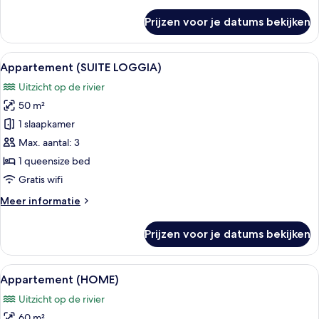
details
over
Prijzen voor je datums bekijken
Appartement
(SKYLINE,
Floor
Alle
Een moderne hotelkamer met een groot
33
10-
Appartement (SUITE LOGGIA)
foto's
17)
Uitzicht op de rivier
voor
50 m²
Appartement
(SUITE
1 slaapkamer
LOGGIA)
Max. aantal: 3
laden
1 queensize bed
Gratis wifi
Meer
Meer informatie
details
over
Prijzen voor je datums bekijken
Appartement
(SUITE
LOGGIA)
Alle
Een moderne hotelkamer met een groot
29
Appartement (HOME)
foto's
Uitzicht op de rivier
voor
60 m²