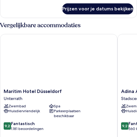
over
Prijzen voor je datums bekijken
Appartement
(HOME
SKYLINE,
Vergelijkbare accommodaties
Floor
10-
Maritim Hotel Düsseldorf
Adina Ap
17)
Maritim
Adina
Maritim Hotel Düsseldorf
Adina 
Hotel
Apartme
Unterrath
Stadsce
Düsseldorf
Hotel
Zwembad
Spa
Zwem
Unterrath
Dusseld
Huisdiervriendelijk
Parkeerplaatsen
Huisdi
Stadsce
beschikbaar
9.2
9.2
Fantastisch
Fan
9,2
9,2
van
van
1.181 beoordelingen
560 
10,
10,