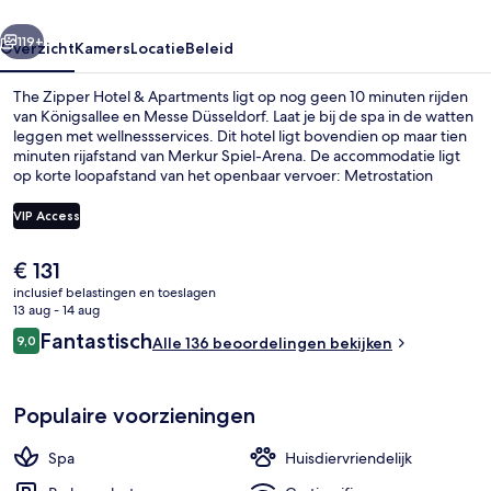
rige
Volgende
119+
Overzicht
Kamers
Locatie
Beleid
The Zipper Hotel & Apartments ligt op nog geen 10 minuten rijden
van Königsallee en Messe Düsseldorf. Laat je bij de spa in de watten
leggen met wellnessservices. Dit hotel ligt bovendien op maar tien
minuten rijafstand van Merkur Spiel-Arena. De accommodatie ligt
op korte loopafstand van het openbaar vervoer: Metrostation
Dominikus-Krankenhaus bevindt zich vlakbij en in 5 minuten loop je
naar Metrostation Nikolaus-Knopp-Platz.
VIP Access
De
€ 131
Executive lounge
huidige
inclusief belastingen en toeslagen
prijs
13 aug - 14 aug
is
Beoordelingen
Fantastisch
9,0
Alle 136 beoordelingen bekijken
€ 131
9,0 op 10 –
Populaire voorzieningen
Spa
Huisdiervriendelijk