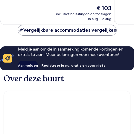
Fantastisch,
Fantasti
De
€ 103
1.181
560
prijs
beoordelingen
beoorde
inclusief belastingen en toeslagen
is
15 aug - 16 aug
€ 103
Vergelijkbare accommodaties vergelijken
Meld je aan om de in aanmerking komende kortingen en
extra's te zien. Meer beloningen voor meer avonturen!
Aanmelden
Registreer je nu, gratis en voor niets
Over deze buurt