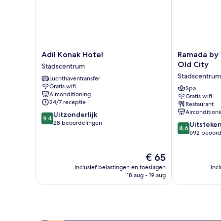
Adil
Ramada
Adil Konak Hotel
Ramada by 
Konak
by
Old City
Stadscentrum
Hotel
Wyndham
Stadscentrum
Luchthaventransfer
Stadscentrum
Istanbul
Gratis wifi
Old
Spa
Airconditioning
Gratis wifi
City
24/7 receptie
Restaurant
Stadscentrum
Aircondition
9.4
Uitzonderlijk
9,4
van
28 beoordelingen
8.6
Uitsteke
8,6
10,
van
692 beoord
Uitzonderlijk,
10,
28
Uitstekend,
De
€ 65
beoordelingen
692
prijs
inclusief belastingen en toeslagen
inc
beoordelinge
is
18 aug - 19 aug
€ 65