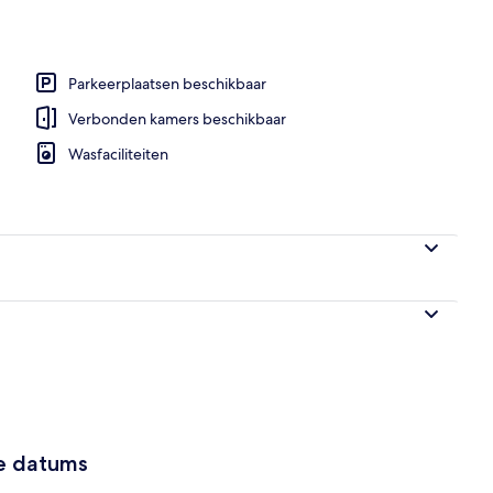
mer | Luxe beddengoed, donzen dekbedden, Select Comfort-bedden, een m
Parkeerplaatsen beschikbaar
Verbonden kamers beschikbaar
Wasfaciliteiten
ze datums