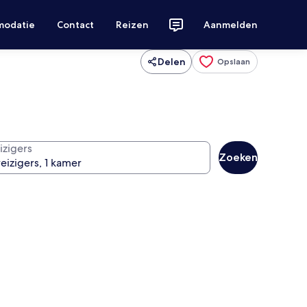
modatie
Contact
Reizen
Aanmelden
Delen
Opslaan
izigers
Zoeken