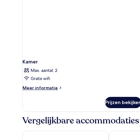
Kamer
Max. aantal: 2
Gratis wifi
Meer
Meer informatie
details
over
Prijzen bekijke
Kamer
Vergelijkbare accommodaties
Adil Konak Hotel
Ramada by Wy