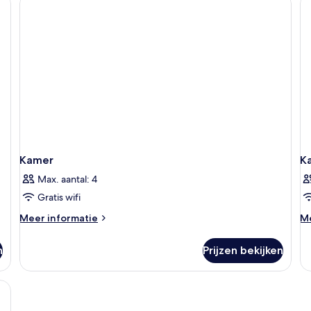
queensize
bed,
uitzicht
op
stad
Kamer
K
Max. aantal: 4
Gratis wifi
Meer
M
Meer informatie
Me
details
de
over
ov
n
Prijzen bekijken
Kamer
K