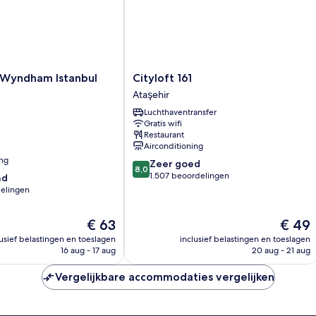
Cityloft
Wyndham Istanbul
Cityloft 161
161
Ataşehir
Ataşehir
Luchthaventransfer
Gratis wifi
Restaurant
Airconditioning
ing
8.0
Zeer goed
8,0
van
1.507 beoordelingen
nd
10,
elingen
Zeer
goed,
De
De
€ 63
€ 49
1.507
prijs
prijs
beoordelingen
lusief belastingen en toeslagen
inclusief belastingen en toeslagen
n
is
is
16 aug - 17 aug
20 aug - 21 aug
€ 63
€ 49
Vergelijkbare accommodaties vergelijken