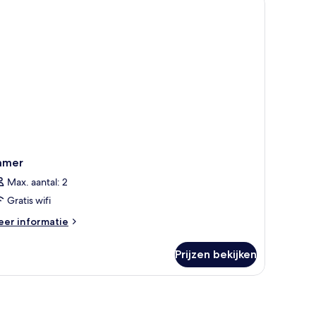
amer
Max. aantal: 2
Gratis wifi
eer
er informatie
tails
er
Prijzen bekijken
amer