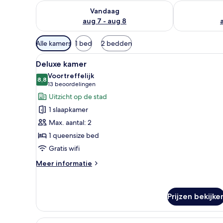
De beschikbaarheid controleren voor vanavond aug 
De beschikbaa
Vandaag
aug 7 - aug 8
Beschikbare
Alle kamers
1 bed
2 bedden
filters
Alle
Een moderne hotelkamer met ee
voor
9
Deluxe kamer
foto's
kamers
Voortreffelijk
voor
8,8
8,8 van 10
(13
13 beoordelingen
Deluxe
beoordelingen)
Uitzicht op de stad
kamer
1 slaapkamer
laden
Max. aantal: 2
1 queensize bed
Gratis wifi
Meer
Meer informatie
details
over
Deluxe
Prijzen bekijke
kamer
Alle
Een hotelkamer met een groot