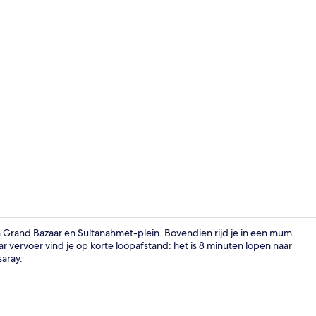
Ontbijtbuffe
n Grand Bazaar en Sultanahmet-plein. Bovendien rijd je in een mum
 vervoer vind je op korte loopafstand: het is 8 minuten lopen naar
saray.
Exterieur