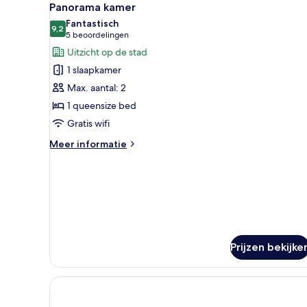
11
Panorama kamer
foto's
Fantastisch
voor
9,2
9,2 van 10
(5
5 beoordelingen
Panorama
beoordelingen)
Uitzicht op de stad
kamer
1 slaapkamer
laden
Max. aantal: 2
1 queensize bed
Gratis wifi
Meer
Meer informatie
details
over
Panorama
kamer
Prijzen bekijke