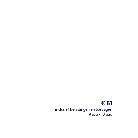
t
Standaard tweepersoonskamer, 1 queen
De
€ 51
huidige
inclusief belastingen en toeslagen
prijs
9 aug - 10 aug
Receptie
is
€ 51