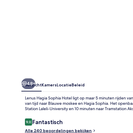
48+
Overzicht
Kamers
Locatie
Beleid
Lenus Hagia Sophia Hotel ligt op maar 5 minuten rijden va
van tijd naar Blauwe moskee en Hagia Sophia. Het openbaar
Station Laleli-University en 10 minuten naar Tramstation Ak
Beoordelingen
Fantastisch
9,0
9,0 op 10 –
Alle 240 beoordelingen bekijken