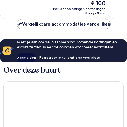
De
€ 100
366
933
prijs
beoordelingen
beoorde
inclusief belastingen en toeslagen
is
8 aug - 9 aug
€ 100
Vergelijkbare accommodaties vergelijken
Meld je aan om de in aanmerking komende kortingen en
extra's te zien. Meer beloningen voor meer avonturen!
Aanmelden
Registreer je nu, gratis en voor niets
Over deze buurt