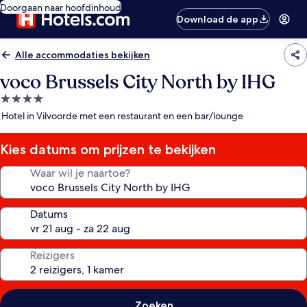
Doorgaan naar hoofdinhoud
Download de app
Alle accommodaties bekijken
voco Brussels City North by IHG
4.0-
sterrenaccommodatie
Hotel in Vilvoorde met een restaurant en een bar/lounge
Kies datums om prijzen te bekijken
Waar wil je naartoe?
Datums
Reizigers
Zoeken