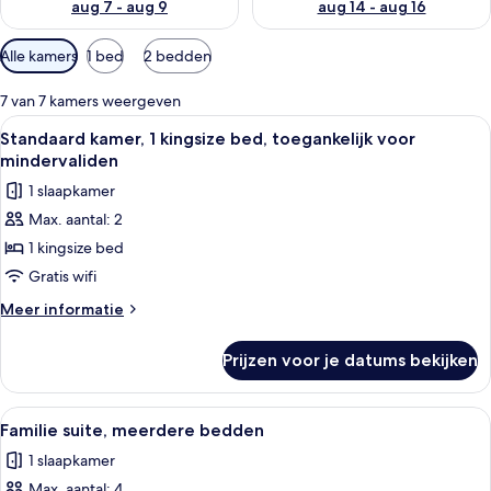
aug 7 - aug 9
aug 14 - aug 16
Beschikbare
Alle kamers
1 bed
2 bedden
filters
voor
7 van 7 kamers weergeven
kamers
Alle
Een moderne hotelkamer met een groot
16
Standaard kamer, 1 kingsize bed, toegankelijk voor
foto's
mindervaliden
voor
1 slaapkamer
Standaard
Max. aantal: 2
kamer,
1 kingsize bed
1
kingsize
Gratis wifi
bed,
Meer
Meer informatie
toegankelijk
details
over
voor
Prijzen voor je datums bekijken
Standaard
mindervaliden
kamer,
laden
1
Alle
Een hotelkamer met een groot bed, een
15
kingsize
Familie suite, meerdere bedden
foto's
bed,
1 slaapkamer
toegankelijk
voor
voor
Max. aantal: 4