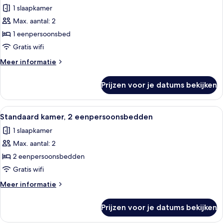
foto's
(Cosy)
1 slaapkamer
voor
Max. aantal: 2
Standaard
kamer
1 eenpersoonsbed
laden
Gratis wifi
Meer
Meer informatie
details
over
Prijzen voor je datums bekijken
Standaard
kamer
Alle
Een gang met een behang, houten wan
11
Standaard kamer, 2 eenpersoonsbedden
foto's
1 slaapkamer
voor
Max. aantal: 2
Standaard
kamer,
2 eenpersoonsbedden
2
Gratis wifi
eenpersoonsbedden
Meer
Meer informatie
laden
details
over
Prijzen voor je datums bekijken
Standaard
kamer,