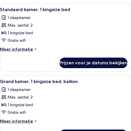
2
Alle
Een moderne hotelkamer met een groot
17
eenpersoonsbedden
Standaard kamer, 1 kingsize bed
foto's
1 slaapkamer
voor
Max. aantal: 2
Standaard
kamer,
1 kingsize bed
1
Gratis wifi
kingsize
Meer
Meer informatie
bed
details
laden
over
Prijzen voor je datums bekijken
Standaard
kamer,
1
Alle
Een net opgemaakt bed met witte lake
16
kingsize
Grand kamer, 1 kingsize bed, balkon
foto's
bed
1 slaapkamer
voor
Max. aantal: 2
Grand
kamer,
1 kingsize bed
1
Gratis wifi
kingsize
Meer
Meer informatie
bed,
details