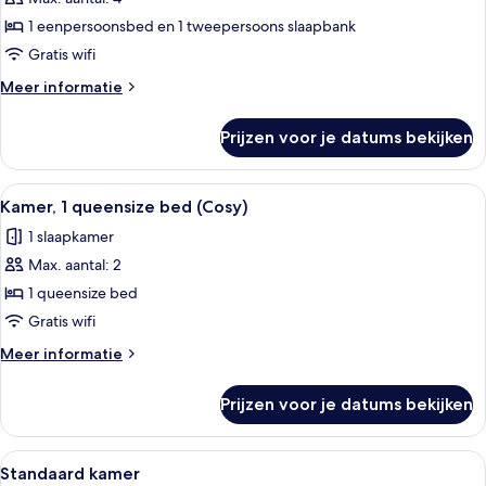
Familie
mindervaliden
suite,
1 eenpersoonsbed en 1 tweepersoons slaapbank
meerdere
Gratis wifi
bedden
Meer
Meer informatie
laden
details
over
Prijzen voor je datums bekijken
Familie
suite,
meerdere
Alle
Een hotelkamer met een groot bed, ee
11
bedden
Kamer, 1 queensize bed (Cosy)
foto's
1 slaapkamer
voor
Max. aantal: 2
Kamer,
1
1 queensize bed
queensize
Gratis wifi
bed
Meer
Meer informatie
(Cosy)
details
laden
over
Prijzen voor je datums bekijken
Kamer,
1
queensize
Alle
Een moderne hotelkamer met een groot
17
bed
Standaard kamer