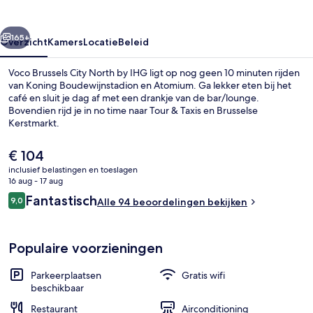
by
IHG
rige
Volgende
165+
Overzicht
Kamers
Locatie
Beleid
Voco Brussels City North by IHG ligt op nog geen 10 minuten rijden
van Koning Boudewijnstadion en Atomium. Ga lekker eten bij het
café en sluit je dag af met een drankje van de bar/lounge.
Bovendien rijd je in no time naar Tour & Taxis en Brusselse
Kerstmarkt.
De
€ 104
huidige
inclusief belastingen en toeslagen
prijs
16 aug - 17 aug
Exterieur
is
Beoordelingen
Fantastisch
9,0
Alle 94 beoordelingen bekijken
€ 104
9,0 op 10 –
Populaire voorzieningen
Parkeerplaatsen
Gratis wifi
beschikbaar
Restaurant
Airconditioning