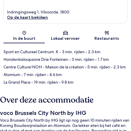
Indringingsweg 1, Vilvoorde, 1800
Op de kaart bekijken
Kaart
In de buurt
Lokaal vervoer
Restaurants
Sport en Cultureel Centrum .K
- 3 min. rijden
- 2.3 km
Hondenlosloopzone Drie Fonteinen
- 3 min. rijden
- 1.7 km
Centre Culturel NOH - Maison de la création
- 5 min. rijden
- 2.3 km
Atomium
- 7 min. rijden
- 4.6 km
La Grand Place
- 19 min. rijden
- 9.8 km
Over deze accommodatie
voco Brussels City North by IHG
Voco Brussels City North by IHG ligt op nog geen 10 minuten rijden van
Koning Boudewijnstadion en Atomium. Ga lekker eten bij het café en
sluit je dag af met een drankje van de bar/lounge. Bovendien rijd je in