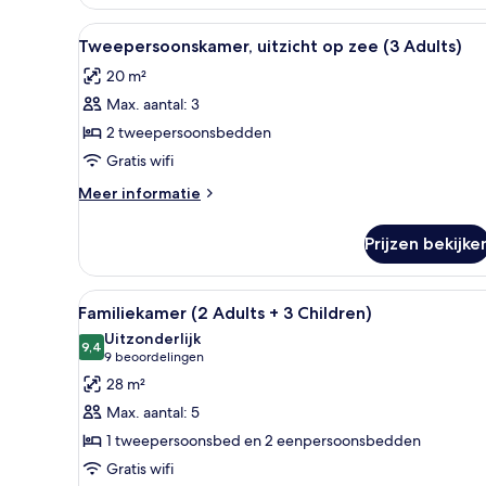
persoon
Alle
Luxe beddengoed, een minibar
6
Tweepersoonskamer, uitzicht op zee (3 Adults)
foto's
20 m²
voor
Max. aantal: 3
Tweepersoonskamer,
uitzicht
2 tweepersoonsbedden
op
Gratis wifi
zee
Meer
Meer informatie
(3
details
Adults)
over
Prijzen bekijke
Tweepersoonskamer,
laden
uitzicht
op
Alle
Een moderne hotelkamer met ee
5
zee
Familiekamer (2 Adults + 3 Children)
foto's
(3
Uitzonderlijk
Adults)
voor
9,4
9,4 van 10
(9
9 beoordelingen
Familiekamer
beoordelingen)
28 m²
(2
Max. aantal: 5
Adults
1 tweepersoonsbed en 2 eenpersoonsbedden
+
Gratis wifi
3