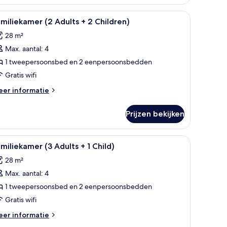
tzicht
p
 bed, een nachtkastje, een raam met uitzicht op palmbomen, en een balkon
le
Een moderne hotelkamer met een groot bed, e
5
ee
miliekamer (2 Adults + 2 Children)
oto's
28 m²
ults
oor
Max. aantal: 4
amiliekamer
2
1 tweepersoonsbed en 2 eenpersoonsbedden
ild)
dults
Gratis wifi
eer
er informatie
tails
hildren)
er
Prijzen bekijken
miliekamer
aden
ults
 balkon met een stoel.
 bed, een nachtkastje, een raam met uitzicht op palmbomen, en een balkon
le
Een moderne hotelkamer met een groot bed, e
5
miliekamer (3 Adults + 1 Child)
oto's
28 m²
ildren)
oor
Max. aantal: 4
amiliekamer
3
1 tweepersoonsbed en 2 eenpersoonsbedden
dults
Gratis wifi
eer
er informatie
tails