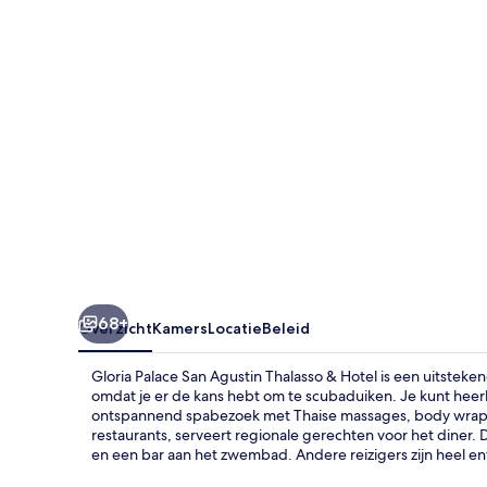
Thalasso
&
Hotel
68+
Overzicht
Kamers
Locatie
Beleid
Gloria Palace San Agustin Thalasso & Hotel is een uitsteke
omdat je er de kans hebt om te scubaduiken. Je kunt hee
ontspannend spabezoek met Thaise massages, body wraps
restaurants, serveert regionale gerechten voor het diner.
en een bar aan het zwembad. Andere reizigers zijn heel e