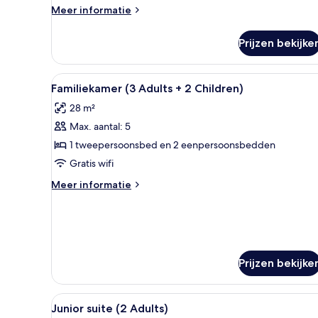
Children)
Meer
Meer informatie
details
laden
over
Prijzen bekijke
Familiekamer
(2
Adults
Alle
Een moderne hotelkamer met ee
5
+
Familiekamer (3 Adults + 2 Children)
foto's
3
28 m²
Children)
voor
Max. aantal: 5
Familiekamer
(3
1 tweepersoonsbed en 2 eenpersoonsbedden
Adults
Gratis wifi
+
Meer
Meer informatie
2
details
Children)
over
Familiekamer
laden
(3
Adults
+
Prijzen bekijke
2
Children)
Alle
Een moderne hotel lobby met e
5
Junior suite (2 Adults)
foto's