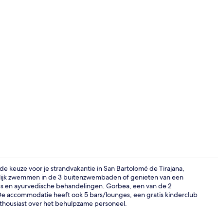
Behandeling
nde keuze voor je strandvakantie in San Bartolomé de Tirajana,
rlijk zwemmen in de 3 buitenzwembaden of genieten van een
 en ayurvedische behandelingen. Gorbea, een van de 2
Luxe bedden
 De accommodatie heeft ook 5 bars/lounges, een gratis kinderclub
nthousiast over het behulpzame personeel.