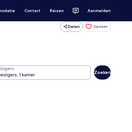
modatie
Contact
Reizen
Aanmelden
Delen
Opslaan
izigers
Zoeken