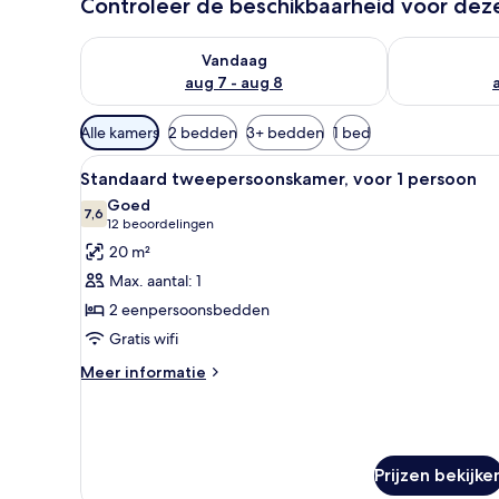
Controleer de beschikbaarheid voor de
De beschikbaarheid controleren voor vanavond aug 
De beschikbaa
Vandaag
aug 7 - aug 8
Beschikbare
Alle kamers
2 bedden
3+ bedden
1 bed
filters
Alle
Een tweepersoonsbed met een 
voor
3
Standaard tweepersoonskamer, voor 1 persoon
foto's
kamers
Goed
voor
7,6
7,6 van 10
(12
12 beoordelingen
Standaard
beoordelingen)
20 m²
tweepersoonskamer,
Max. aantal: 1
voor
2 eenpersoonsbedden
1
Gratis wifi
persoon
laden
Meer
Meer informatie
details
over
Standaard
tweepersoonskamer,
voor
Prijzen bekijke
1