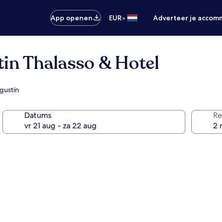
•
App openen
EUR
Adverteer je accom
tin Thalasso & Hotel
Agustín
Datums
Re