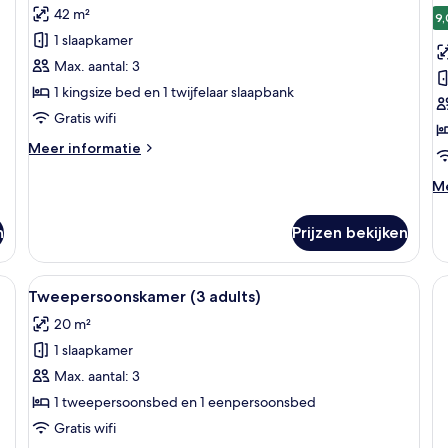
1
42 m²
voor
Ch
v
9,
1 slaapkamer
Junior
T
suite
(
Max. aantal: 3
(2
a
1 kingsize bed en 1 twijfelaar slaapbank
Adults
l
Gratis wifi
+
Meer
Meer informatie
1
details
Child)
over
M
Me
Junior
laden
de
suite
ov
n
Prijzen bekijken
(2
Tw
Adults
(2
+
ad
bedspreide met dessin, twee kussens, een hoofdbord met bladmotief en tw
Alle
Een tweepersoonsbed met een bedspre
1
3
Tweepersoonskamer (3 adults)
foto's
Child)
20 m²
voor
1 slaapkamer
Tweepersoonskamer
(3
Max. aantal: 3
adults)
1 tweepersoonsbed en 1 eenpersoonsbed
laden
Gratis wifi