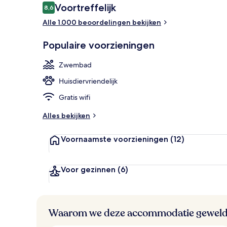
Beoordelingen
Voortreffelijk
8,6
8,6 op 10 –
Alle 1.000 beoordelingen bekijken
Voorkant ac
Populaire voorzieningen
Zwembad
Huisdiervriendelijk
Gratis wifi
Alles bekijken
Voornaamste voorzieningen
(12)
Voor gezinnen
(6)
Waarom we deze accommodatie geweld