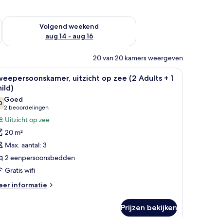
 dit weekend aug 7 - aug 9
De beschikbaarheid controleren voor volgend weekend aug 14
Volgend weekend
aug 14 - aug 16
20 van 20 kamers weergeven
ee nachtlampjes.
ureau, verduisterende gordijnen
le
Luxe beddengoed, een minibar, een bureau, 
6
eepersoonskamer, uitzicht op zee (2 Adults + 1
oto's
ild)
oor
Goed
0
weepersoonskamer,
7,0 van 10
(2
2 beoordelingen
tzicht
beoordelingen)
Uitzicht op zee
p
20 m²
ee
Max. aantal: 3
2
2 eenpersoonsbedden
dults
Gratis wifi
eer
er informatie
tails
hild)
er
aden
Prijzen bekijken
eepersoonskamer,