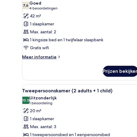
Goed
voor
7,6
7,6 van 10
(4
4 beoordelingen
Junior
beoordelingen)
42 m²
suite
1 slaapkamer
(2
Max. aantal: 2
Adults)
1 kingsize bed en 1 twijfelaar slaapbank
laden
Gratis wifi
Meer
Meer informatie
details
over
Prijzen bekijke
Junior
suite
(2
Alle
Een tweepersoonsbed met een 
3
Adults)
Tweepersoonskamer (2 adults + 1 child)
foto's
Uitzonderlijk
voor
10,0
10,0 van 10
(1
1 beoordeling
Tweepersoonskamer
beoordeling)
20 m²
(2
1 slaapkamer
adults
Max. aantal: 3
+
1 tweepersoonsbed en 1 eenpersoonsbed
1