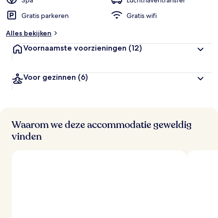
Spa
Luchthaventransfer
Gratis parkeren
Gratis wifi
b
e
Alles bekijken
o
o
Voornaamste voorzieningen
(12)
r
d
e
Voor gezinnen
(6)
l
i
n
g
e
n
Waarom we deze accommodatie geweldig
vinden
v
a
n
r
e
i
z
i