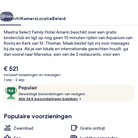
Amarin
rige
Volgende
138+
Overzicht
Kamers
Locatie
Beleid
Maistra Select Family Hotel Amarin beschikt over een gratis
kinderclub en ligt op nog geen 10 minuten rijden van Aquarium van
Rovinj en Kerk van St. Thomas. Maak beslist tijd vrij voor massages
bij de spa. Als je van lokale en internationale gerechten houdt, ga
dan vooral naar Marvelus, een van de 3 restaurants, voor een
ontbijt, lunch of diner. De accommodatie heeft ook 3
binnenzwembaden, een 'lazy river'-waterbaan en een bar aan het
De
€ 521
zwembad.
huidige
inclusief belastingen en toeslagen
prijs
1 sep - 2 sep
Vlak bij het strand, ligstoelen aan het 
is
Beoordelingen
9,6
Populair
€ 521
G
van
Geweldige beoordelingen van reizigers
e
Alle 364 beoordelingen bekijken
10,
w
Populair
e
Populaire voorzieningen
l
d
i
Zwembad
Gratis ontbijt
g
e