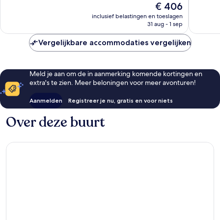
De
€ 406
597
goed,
prijs
beoordelingen
351
inclusief belastingen en toeslagen
is
beoorde
31 aug - 1 sep
€ 406
Vergelijkbare accommodaties vergelijken
Meld je aan om de in aanmerking komende kortingen en
extra's te zien. Meer beloningen voor meer avonturen!
Aanmelden
Registreer je nu, gratis en voor niets
Over deze buurt