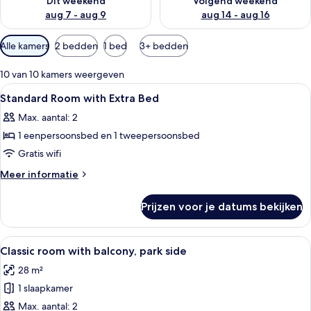
Dit weekend
Volgend weekend
aug 7 - aug 9
aug 14 - aug 16
Beschikbare
Alle kamers
2 bedden
1 bed
3+ bedden
filters
voor
10 van 10 kamers weergeven
kamers
Alle
Hotelkamer met een bed, een televisie
3
Standard Room with Extra Bed
foto's
Max. aantal: 2
voor
1 eenpersoonsbed en 1 tweepersoonsbed
Standard
Room
Gratis wifi
with
Meer
Meer informatie
Extra
details
over
Bed
Prijzen voor je datums bekijken
Standard
laden
Room
with
Alle
Een moderne hotelkamer met een groo
6
Extra
Classic room with balcony, park side
foto's
Bed
28 m²
voor
1 slaapkamer
Classic
room
Max. aantal: 2