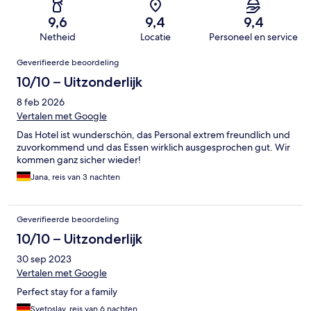
9,6
9,4
9,4
Netheid
Locatie
Personeel en service
Beoordelingen
Geverifieerde beoordeling
10/10 – Uitzonderlijk
8 feb 2026
Vertalen met Google
Das Hotel ist wunderschön, das Personal extrem freundlich und
zuvorkommend und das Essen wirklich ausgesprochen gut. Wir
kommen ganz sicher wieder!
Jana, reis van 3 nachten
Geverifieerde beoordeling
10/10 – Uitzonderlijk
30 sep 2023
Vertalen met Google
Perfect stay for a family
Svetoslav, reis van 6 nachten