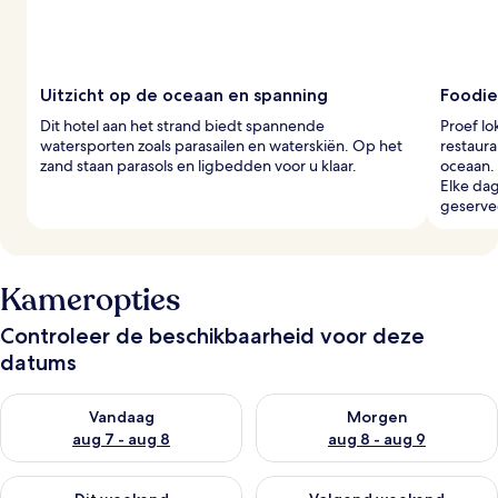
g
e
r
s
Uitzicht op de oceaan en spanning
Foodie
Dit hotel aan het strand biedt spannende
Proef lo
watersporten zoals parasailen en waterskiën. Op het
restaura
zand staan parasols en ligbedden voor u klaar.
oceaan. 
Elke dag
geserve
Kameropties
Controleer de beschikbaarheid voor deze
datums
De beschikbaarheid controleren voor vanavond aug 7 - aug 8
De beschikbaarheid controler
Vandaag
Morgen
aug 7 - aug 8
aug 8 - aug 9
De beschikbaarheid controleren voor dit weekend aug 7 - aug
De beschikbaarheid controler