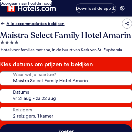
Doorgaan naar hoofdinhoud
Download de app
Alle accommodaties bekijken
Maistra Select Family Hotel Amarin
4.0-
sterrenaccommodatie
Hotel voor families met spa, in de buurt van Kerk van St. Euphemia
Kies datums om prijzen te bekijken
Waar wil je naartoe?
Datums
Reizigers
Zoeken