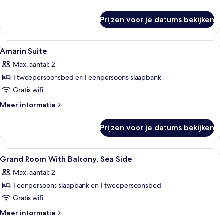
side
details
laden
over
Prijzen voor je datums bekijken
Grand
family
room
Alle
Een minibar, een kluis op de kamer, e
3
with
Amarin Suite
foto's
balcony,
Max. aantal: 2
sea
voor
side
1 tweepersoonsbed en 1 eenpersoons slaapbank
Amarin
Suite
Gratis wifi
laden
Meer
Meer informatie
details
over
Prijzen voor je datums bekijken
Amarin
Suite
Alle
Interieur
2
Grand Room With Balcony, Sea Side
foto's
Max. aantal: 2
voor
1 eenpersoons slaapbank en 1 tweepersoonsbed
Grand
Room
Gratis wifi
With
Meer
Meer informatie