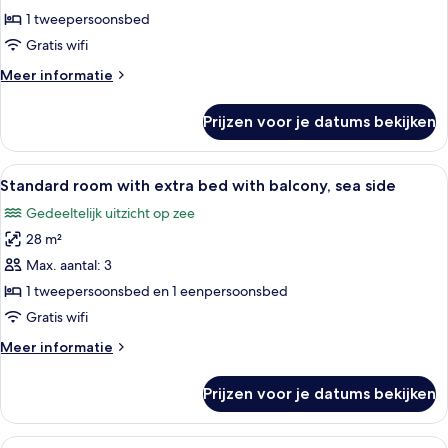
with
1 tweepersoonsbed
balcony,
Gratis wifi
park
Meer
Meer informatie
side
details
laden
over
Prijzen voor je datums bekijken
Classic
room
with
Alle
Een moderne hotelkamer met een bed, 
5
balcony,
Standard room with extra bed with balcony, sea side
foto's
park
Gedeeltelijk uitzicht op zee
side
voor
28 m²
Standard
room
Max. aantal: 3
with
1 tweepersoonsbed en 1 eenpersoonsbed
extra
Gratis wifi
bed
Meer
Meer informatie
with
details
balcony,
over
Prijzen voor je datums bekijken
Standard
sea
room
side
with
Alle
Een moderne hotelkamer met een bed, na