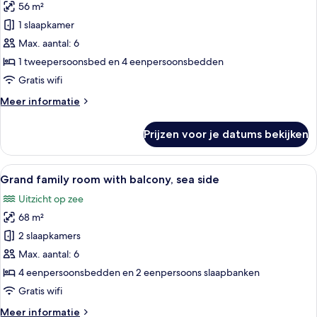
56 m²
Premium
family
1 slaapkamer
room
Max. aantal: 6
with
1 tweepersoonsbed en 4 eenpersoonsbedden
balcony,
Gratis wifi
sea
Meer
Meer informatie
side
details
laden
over
Prijzen voor je datums bekijken
Premium
family
room
Alle
Een moderne hotelkamer met een ruim b
12
with
Grand family room with balcony, sea side
foto's
balcony,
Uitzicht op zee
sea
voor
side
68 m²
Grand
family
2 slaapkamers
room
Max. aantal: 6
with
4 eenpersoonsbedden en 2 eenpersoons slaapbanken
balcony,
Gratis wifi
sea
Meer
Meer informatie