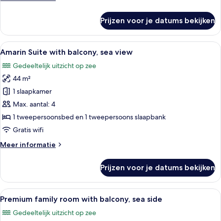
side
details
laden
over
Prijzen voor je datums bekijken
Grand
room
with
Alle
Een moderne hotelkamer met een bank, 
6
balcony,
Amarin Suite with balcony, sea view
foto's
sea
Gedeeltelijk uitzicht op zee
side
voor
44 m²
Amarin
Suite
1 slaapkamer
with
Max. aantal: 4
balcony,
1 tweepersoonsbed en 1 tweepersoons slaapbank
sea
Gratis wifi
view
Meer
Meer informatie
laden
details
over
Prijzen voor je datums bekijken
Amarin
Suite
with
Alle
Een moderne hotelkamer met een groot 
9
balcony,
Premium family room with balcony, sea side
foto's
sea
Gedeeltelijk uitzicht op zee
view
voor