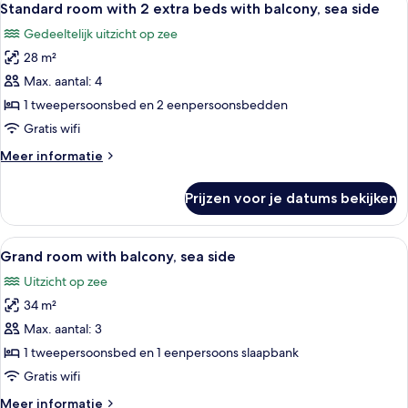
laden
6
extra
Standard room with 2 extra beds with balcony, sea side
foto's
bed
Gedeeltelijk uitzicht op zee
with
voor
balcony,
28 m²
Standard
sea
room
Max. aantal: 4
side
with
1 tweepersoonsbed en 2 eenpersoonsbedden
2
Gratis wifi
extra
Meer
Meer informatie
beds
details
with
over
Prijzen voor je datums bekijken
Standard
balcony,
room
sea
with
Alle
Een moderne hotelkamer met een groot 
side
6
2
Grand room with balcony, sea side
foto's
laden
extra
Uitzicht op zee
beds
voor
with
34 m²
Grand
balcony,
room
Max. aantal: 3
sea
with
side
1 tweepersoonsbed en 1 eenpersoons slaapbank
balcony,
Gratis wifi
sea
Meer
Meer informatie