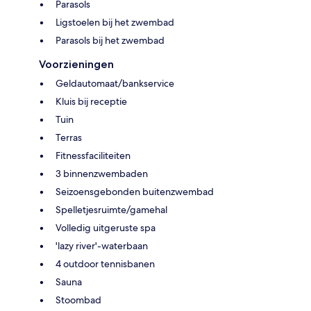
Parasols
Ligstoelen bij het zwembad
Parasols bij het zwembad
Voorzieningen
Geldautomaat/bankservice
Kluis bij receptie
Tuin
Terras
Fitnessfaciliteiten
3 binnenzwembaden
Seizoensgebonden buitenzwembad
Spelletjesruimte/gamehal
Volledig uitgeruste spa
'lazy river'-waterbaan
4 outdoor tennisbanen
Sauna
Stoombad