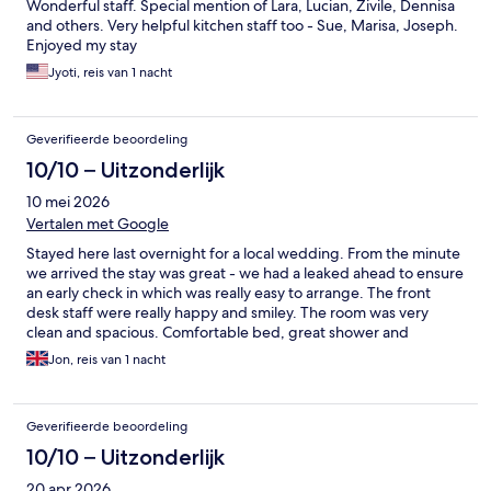
Wonderful staff. Special mention of Lara, Lucian, Zivile, Dennisa
and others. Very helpful kitchen staff too - Sue, Marisa, Joseph.
Enjoyed my stay
Jyoti, reis van 1 nacht
Geverifieerde beoordeling
10/10 – Uitzonderlijk
10 mei 2026
Vertalen met Google
Stayed here last overnight for a local wedding. From the minute
we arrived the stay was great - we had a leaked ahead to ensure
an early check in which was really easy to arrange. The front
desk staff were really happy and smiley. The room was very
clean and spacious. Comfortable bed, great shower and
amenities in the room.
Jon, reis van 1 nacht
Geverifieerde beoordeling
10/10 – Uitzonderlijk
20 apr 2026