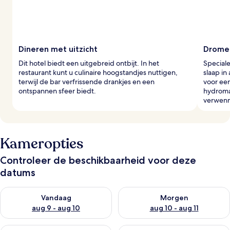
Dineren met uitzicht
Dromer
Dit hotel biedt een uitgebreid ontbijt. In het
Special
restaurant kunt u culinaire hoogstandjes nuttigen,
slaap in
terwijl de bar verfrissende drankjes en een
voor een
ontspannen sfeer biedt.
hydroma
verwen
Kameropties
Controleer de beschikbaarheid voor deze
datums
De beschikbaarheid controleren voor vanavond aug 9 - aug 1
De beschikbaarheid controler
Vandaag
Morgen
aug 9 - aug 10
aug 10 - aug 11
De beschikbaarheid controleren voor dit weekend aug 14 - au
De beschikbaarheid controler