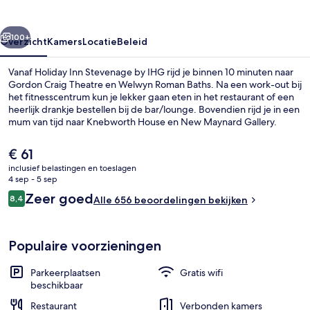
IHG
rige
Volgende
100+
Overzicht
Kamers
Locatie
Beleid
Vanaf Holiday Inn Stevenage by IHG rijd je binnen 10 minuten naar
Gordon Craig Theatre en Welwyn Roman Baths. Na een work-out bij
het fitnesscentrum kun je lekker gaan eten in het restaurant of een
heerlijk drankje bestellen bij de bar/lounge. Bovendien rijd je in een
mum van tijd naar Knebworth House en New Maynard Gallery.
Andere reizigers zijn heel enthousiast over het behulpzame
personeel.
De
€ 61
huidige
inclusief belastingen en toeslagen
prijs
4 sep - 5 sep
Receptie
is
Beoordelingen
Zeer goed
8,4
Alle 656 beoordelingen bekijken
€ 61
8,4 op 10 –
Populaire voorzieningen
Parkeerplaatsen
Gratis wifi
beschikbaar
Restaurant
Verbonden kamers