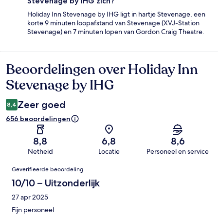
Stevenage by IHG zich?
Holiday Inn Stevenage by IHG ligt in hartje Stevenage, een
korte 9 minuten loopafstand van Stevenage (XVJ-Station
Stevenage) en 7 minuten lopen van Gordon Craig Theatre.
Beoordelingen over Holiday Inn
Beoordelingen
Stevenage by IHG
Zeer goed
8,4
656 beoordelingen
8,8
6,8
8,6
Netheid
Locatie
Personeel en service
Beoordelingen
Geverifieerde beoordeling
10/10 – Uitzonderlijk
27 apr 2025
Fijn personeel