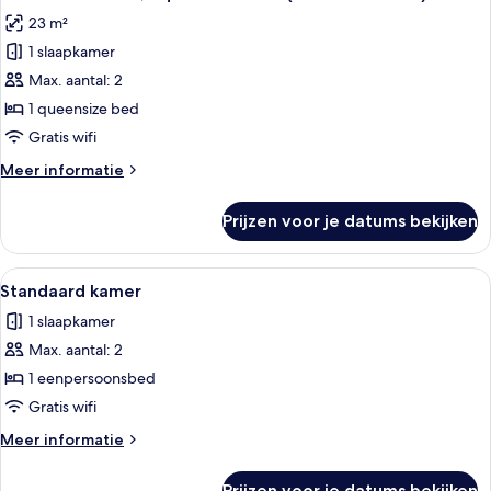
foto's
23 m²
voor
1 slaapkamer
Standaard
kamer,
Max. aantal: 2
1
1 queensize bed
queensize
Gratis wifi
bed
Meer
Meer informatie
(Walk-
details
In
over
Prijzen voor je datums bekijken
Standaard
Shower)
kamer,
laden
1
Alle
Standaard kamer | Een kluis op de ka
4
queensize
Standaard kamer
foto's
bed
1 slaapkamer
(Walk-
voor
In
Max. aantal: 2
Standaard
Shower)
kamer
1 eenpersoonsbed
laden
Gratis wifi
Meer
Meer informatie
details
over
Prijzen voor je datums bekijken