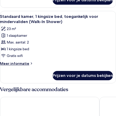
Standaard
kamer
Alle
Standaard kamer, 1 kingsize bed, toeg
5
Standaard kamer, 1 kingsize bed, toegankelijk voor
foto's
mindervaliden (Walk-In Shower)
voor
23 m²
Standaard
1 slaapkamer
kamer,
Max. aantal: 2
1
kingsize
1 kingsize bed
bed,
Gratis wifi
toegankelijk
Meer
Meer informatie
voor
details
mindervaliden
over
Prijzen voor je datums bekijken
Standaard
(Walk-
kamer,
In
1
Vergelijkbare accommodaties
Shower)
kingsize
bed,
laden
Holiday Inn Express Stevenage by IHG
Villare 
toegankelijk
voor
mindervaliden
(Walk-