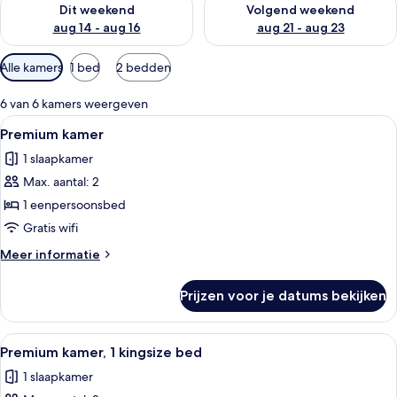
Dit weekend
Volgend weekend
aug 14 - aug 16
aug 21 - aug 23
Beschikbare
Alle kamers
1 bed
2 bedden
filters
voor
6 van 6 kamers weergeven
kamers
Alle
Een kluis op de kamer, een bureau, ve
4
Premium kamer
foto's
1 slaapkamer
voor
Max. aantal: 2
Premium
kamer
1 eenpersoonsbed
laden
Gratis wifi
Meer
Meer informatie
details
over
Prijzen voor je datums bekijken
Premium
kamer
Alle
Een kluis op de kamer, een bureau, ve
5
Premium kamer, 1 kingsize bed
foto's
1 slaapkamer
voor