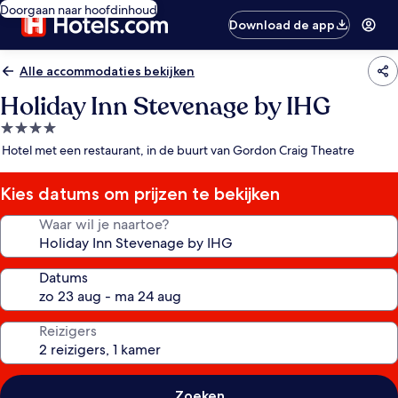
Doorgaan naar hoofdinhoud
Download de app
Alle accommodaties bekijken
Holiday Inn Stevenage by IHG
4.0-
sterrenaccommodatie
Hotel met een restaurant, in de buurt van Gordon Craig Theatre
Kies datums om prijzen te bekijken
Waar wil je naartoe?
Datums
Reizigers
Zoeken