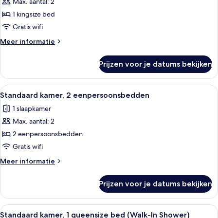
Max. aantal: 2
Premium
kamer,
1 kingsize bed
1
Gratis wifi
kingsize
Meer
Meer informatie
bed
details
laden
over
Prijzen voor je datums bekijken
Premium
kamer,
1
Alle
Een kluis op de kamer, een bureau, ve
4
kingsize
Standaard kamer, 2 eenpersoonsbedden
foto's
bed
1 slaapkamer
voor
Max. aantal: 2
Standaard
kamer,
2 eenpersoonsbedden
2
Gratis wifi
eenpersoonsbedden
Meer
Meer informatie
laden
details
over
Prijzen voor je datums bekijken
Standaard
kamer,
2
Alle
Een kluis op de kamer, een bureau, ve
6
eenpersoonsbedden
Standaard kamer, 1 queensize bed (Walk-In Shower)