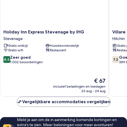
In
Shower)
Holiday
Villare
Holiday Inn Express Stevenage by IHG
Villar
Inn
Hitchin
Stevenage
Hitchin
Express
Town
Gratis ontbijt
Huisdiervriendelijk
Gratis
Stevenage
Centre
Gratis wifi
Restaurant
Restau
by
Hitchin
IHG
8.4
7.2
Zeer goed
Go
8,4
7,2
Stevenage
van
van
1.002 beoordelingen
389 
10,
10,
Zeer
Goed,
goed,
389
De
€ 67
1.002
beoorde
prijs
inclusief belastingen en toeslagen
beoordelingen
is
23 aug - 24 aug
€ 67
Vergelijkbare accommodaties vergelijken
Meld je aan om de in aanmerking komende kortingen en
extra's te zien. Meer beloningen voor meer avonturen!