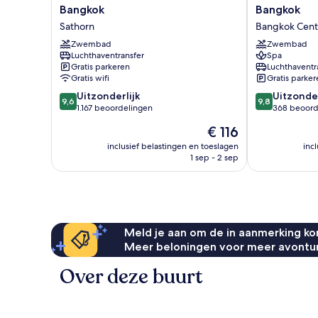
Grand
Centre
Bangkok
Bangkok
Hotel
Point
Sathorn
Bangkok Centra
Sathorn
Lumphini
Bangkok
Zwembad
Bangkok
Zwembad
Luchthaventransfer
Spa
Sathorn
Bangkok
Gratis parkeren
Luchthaventr
Central
Gratis wifi
Gratis parker
Business
9.6
9.8
Uitzonderlijk
District
Uitzonder
9,6
9,8
van
van
1.167 beoordelingen
368 beoord
10,
10,
De
€ 116
Uitzonderlijk,
Uitzonderlijk,
prijs
1.167
368
inclusief belastingen en toeslagen
inc
is
1 sep - 2 sep
beoordelingen
beoordelinge
€ 116
Meld je aan om de in aanmerking kom
Meer beloningen voor meer avontu
Over deze buurt