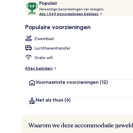
Beoordelingen
9,8
Populair
Een buitenz
G
van
Geweldige beoordelingen van reizigers
e
Alle 1.049 beoordelingen bekijken
10,
w
Populair
e
Populaire voorzieningen
l
d
Zwembad
i
g
Luchthaventransfer
e
Gratis wifi
b
e
Alles bekijken
o
o
Voornaamste voorzieningen
(12)
r
d
e
l
Net als thuis
(6)
i
n
g
e
Waarom we deze accommodatie geweld
n