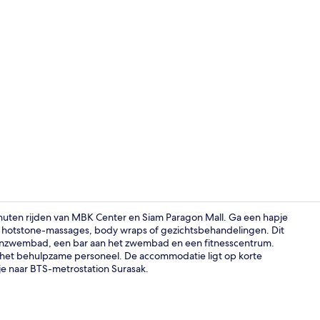
Lobby
uten rijden van MBK Center en Siam Paragon Mall. Ga een hapje
et hotstone-massages, body wraps of gezichtsbehandelingen. Dit
buitenzwembad, een bar aan het zwembad en een fitnesscentrum.
Dineren met 
n het behulpzame personeel. De accommodatie ligt op korte
je naar BTS-metrostation Surasak.