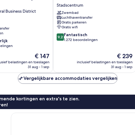
Point
Stadscentrum
Plus
l Business District
Zwembad
Hotel
Luchthaventransfer
Silom
Gratis parkeren
Stadscentrum
Gratis wifi
ansfer
en
9.2
Fantastisch
9,2
van
1.272 beoordelingen
lijk
10,
elingen
Fantastisch,
De
De
€ 147
€ 239
1.272
prijs
prijs
beoordelingen
lusief belastingen en toeslagen
inclusief belastingen en toeslagen
is
is
31 aug - 1 sep
31 aug - 1 sep
n
€ 147
€ 239
Vergelijkbare accommodaties vergelijken
ende kortingen en extra's te zien.
ren!