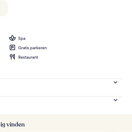
wembad, parasols voor strand/zwembad
Spa
Gratis parkeren
Restaurant
ig vinden