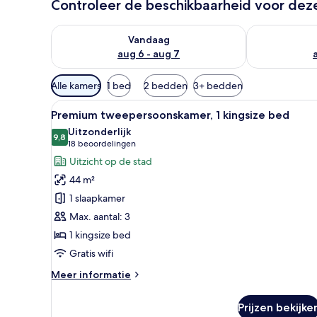
Controleer de beschikbaarheid voor de
De beschikbaarheid controleren voor vanavond aug 
De beschikbaa
Vandaag
aug 6 - aug 7
Beschikbare
Alle kamers
1 bed
2 bedden
3+ bedden
filters
Alle
Een moderne hotelkamer met ee
voor
8
Premium tweepersoonskamer, 1 kingsize bed
foto's
kamers
Uitzonderlijk
voor
9,8
9,8 van 10
(18
18 beoordelingen
Premium
beoordelingen)
Uitzicht op de stad
tweepersoonskamer,
44 m²
1
1 slaapkamer
kingsize
Max. aantal: 3
bed
1 kingsize bed
laden
Gratis wifi
Meer
Meer informatie
details
over
Prijzen bekijke
Premium