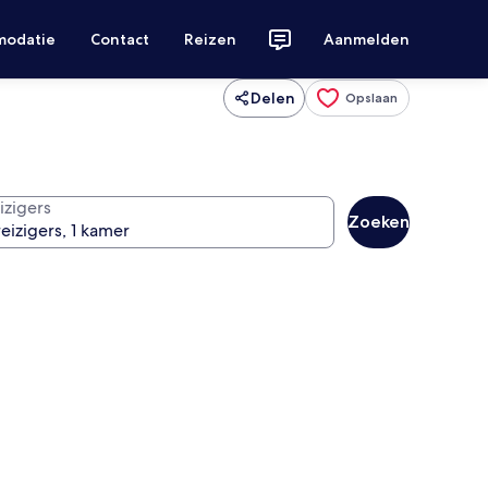
modatie
Contact
Reizen
Aanmelden
Delen
Opslaan
izigers
Zoeken