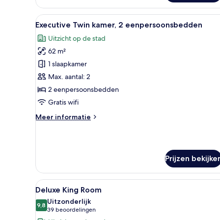
tweepersoonskamer,
1
Alle
Een moderne hotelkamer met ee
7
kingsize
Executive Twin kamer, 2 eenpersoonsbedden
foto's
bed
Uitzicht op de stad
voor
62 m²
Executive
Twin
1 slaapkamer
kamer,
Max. aantal: 2
2
2 eenpersoonsbedden
eenpersoonsbedden
Gratis wifi
laden
Meer
Meer informatie
details
over
Executive
Twin
Prijzen bekijke
kamer,
2
eenpersoonsbedden
Alle
Een moderne hotelkamer met een
6
Deluxe King Room
foto's
Uitzonderlijk
voor
9,8
9,8 van 10
(39
39 beoordelingen
Deluxe