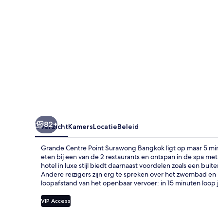
82+
Overzicht
Kamers
Locatie
Beleid
Grande Centre Point Surawong Bangkok ligt op maar 5 min
eten bij een van de 2 restaurants en ontspan in de spa m
hotel in luxe stijl biedt daarnaast voordelen zoals een 
Andere reizigers zijn erg te spreken over het zwembad e
loopafstand van het openbaar vervoer: in 15 minuten loop 
VIP Access