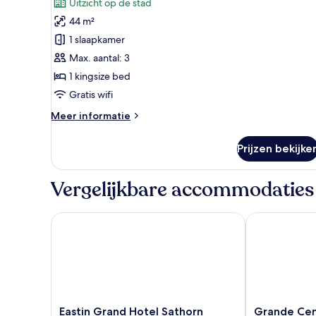
beoordelingen)
Uitzicht op de stad
King
44 m²
Room
1 slaapkamer
laden
Max. aantal: 3
1 kingsize bed
Gratis wifi
Meer
Meer informatie
details
over
Prijzen bekijke
Deluxe
King
Room
Vergelijkbare accommodaties
Eastin Grand Hotel Sathorn Bangkok
Grande Centr
Eastin
Grande
Eastin Grand Hotel Sathorn
Grande Cen