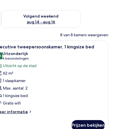
 dit weekend aug 7 - aug 9
De beschikbaarheid controleren voor volgend weekend aug 14
Volgend weekend
aug 14 - aug 16
8 van 8 kamers weergeven
n, een groot raam met uitzicht op de stad, een zithoek en een flatscreen t
le
Een moderne hotelkamer met een bed, een b
7
ecutive tweepersoonskamer, 1 kingsize bed
oto's
Uitzonderlijk
oor
6
9,6 van 10
(4
4 beoordelingen
xecutive
beoordelingen)
Uitzicht op de stad
weepersoonskamer,
62 m²
1 slaapkamer
ingsize
Max. aantal: 2
ed
1 kingsize bed
aden
Gratis wifi
eer
er informatie
tails
er
Prijzen bekijken
ecutive