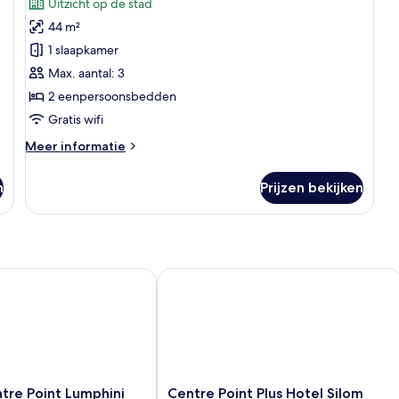
beoordelingen)
Uitzicht op de stad
Twin
44 m²
Room
1 slaapkamer
laden
Max. aantal: 3
2 eenpersoonsbedden
Gratis wifi
Meer
Meer informatie
details
over
n
Prijzen bekijken
Deluxe
Twin
Room
e Point Lumphini Bangkok
Centre Point Plus Hotel Silom
Centre
tre Point Lumphini
Centre Point Plus Hotel Silom