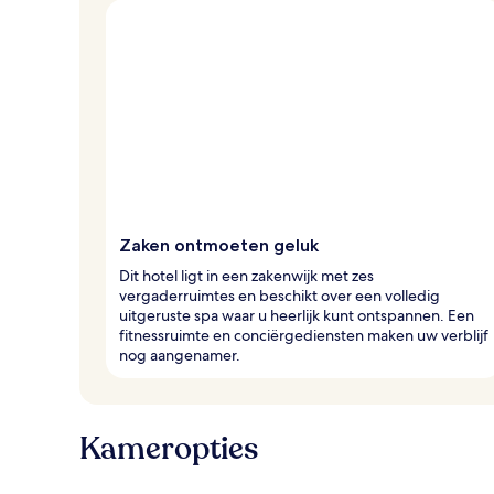
v
a
n
r
e
i
z
i
g
e
r
Zaken ontmoeten geluk
s
Dit hotel ligt in een zakenwijk met zes
vergaderruimtes en beschikt over een volledig
uitgeruste spa waar u heerlijk kunt ontspannen. Een
fitnessruimte en conciërgediensten maken uw verblijf
nog aangenamer.
Kameropties