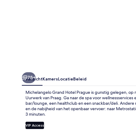
75+
Overzicht
Kamers
Locatie
Beleid
Michelangelo Grand Hotel Prague is gunstig gelegen, op
Uurwerk van Praag. Ga naar de spa voor wellnessservices en e
bar/lounge, een healthclub en een snackbar/deli. Andere 
en de nabijheid van het openbaar vervoer: naar Metrostati
3 minuten.
VIP Access