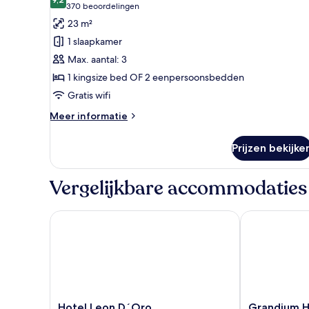
voor
9,2 van 10
(370
370 beoordelingen
Deluxe
beoordelingen)
23 m²
kamer,
1 slaapkamer
1
Max. aantal: 3
twee-
1 kingsize bed OF 2 eenpersoonsbedden
of
Gratis wifi
2
eenpersoonsbedden
Meer
Meer informatie
laden
details
over
Prijzen bekijke
Deluxe
kamer,
1
Vergelijkbare accommodaties
twee-
of
2
Hotel Leon D´Oro
Grandium Hot
eenpersoonsbedden
Hotel
Grandium
Hotel Leon D´Oro
Grandium H