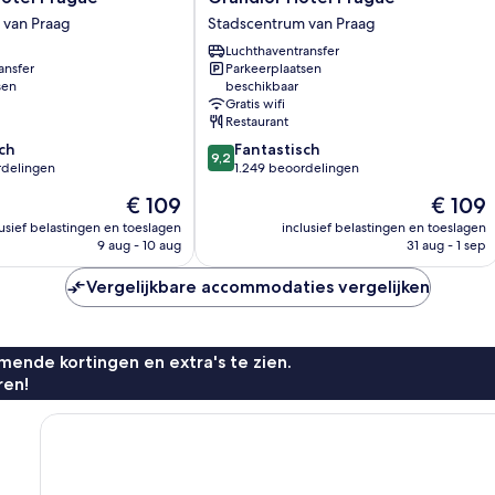
Hotel
 van Praag
Stadscentrum van Praag
Prague
Luchthaventransfer
Stadscentrum
ansfer
Parkeerplaatsen
van
sen
beschikbaar
Praag
Gratis wifi
Restaurant
9.2
ch
Fantastisch
9,2
van
rdelingen
1.249 beoordelingen
10,
De
De
€ 109
€ 109
Fantastisch,
prijs
prijs
1.249
lusief belastingen en toeslagen
inclusief belastingen en toeslagen
is
is
9 aug - 10 aug
31 aug - 1 sep
n
beoordelingen
€ 109
€ 109
Vergelijkbare accommodaties vergelijken
ende kortingen en extra's te zien.
ren!