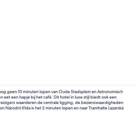
Details aan 
 nog geen 10 minuten lopen van Oude Stadsplein en Astronomisch
et een hapje bij het café. Dit hotel in luxe stijl biedt ook een
reizigers waarderen de centrale ligging, de bezienswaardigheden
Spa
on Národní třída is het 2 minuten lopen en naar Tramhalte Lazarská