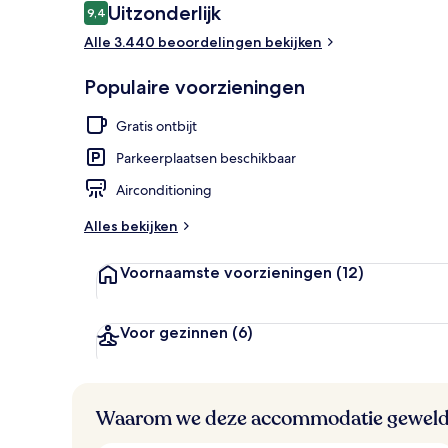
Beoordelingen
Uitzonderlijk
9,4
9,4 op 10 –
Lobby
Alle 3.440 beoordelingen bekijken
Populaire voorzieningen
Gratis ontbijt
Parkeerplaatsen beschikbaar
Airconditioning
Alles bekijken
Voornaamste voorzieningen
(12)
Voor gezinnen
(6)
Waarom we deze accommodatie geweld