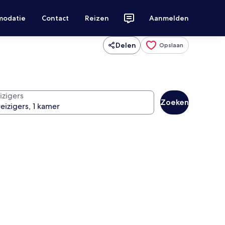
modatie
Contact
Reizen
Aanmelden
Delen
Opslaan
izigers
Zoeken