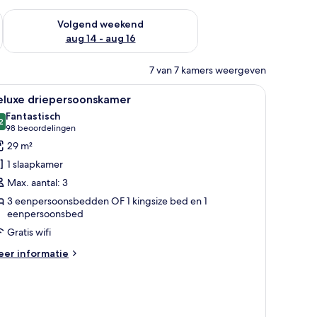
 dit weekend aug 7 - aug 9
De beschikbaarheid controleren voor volgend weekend aug 14
Volgend weekend
aug 14 - aug 16
7 van 7 kamers weergeven
le
Een hotelkamer met twee bedden, rood-witte 
14
eluxe driepersoonskamer
oto's
Fantastisch
oor
2
9,2 van 10
(98
98 beoordelingen
eluxe
beoordelingen)
29 m²
riepersoonskamer
1 slaapkamer
aden
Max. aantal: 3
3 eenpersoonsbedden OF 1 kingsize bed en 1
eenpersoonsbed
Gratis wifi
eer
er informatie
tails
er
luxe
iepersoonskamer