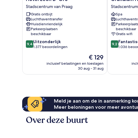
Leon
Hotel
Stadscentrum van Praag
Stadscentrum
D
Prague
Gratis ontbijt
Spa
´Oro
Stadscentrum
Luchthaventransfer
Luchthaventr
Stadscentrum
van
Huisdiervriendelijk
Parkeerplaat
van
Praag
Parkeerplaatsen
beschikbaar
Praag
beschikbaar
Gratis wifi
9.4
9.2
Uitzonderlijk
Fantastis
9,4
9,2
van
van
1.377 beoordelingen
1.036 beoo
10,
10,
De
€ 129
Uitzonderlijk,
Fantastisch,
prijs
1.377
1.036
inclusief belastingen en toeslagen
inc
is
30 aug - 31 aug
beoordelingen
beoordelinge
€ 129
Meld je aan om de in aanmerking kom
Meer beloningen voor meer avontu
Over deze buurt