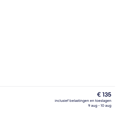
de buitenkant
Receptie
De
€ 135
huidige
inclusief belastingen en toeslagen
prijs
9 aug - 10 aug
Luxe beddengoed, bedden met traags
is
€ 135