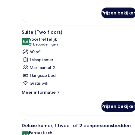
Prijzen bekijke
Alle
Een moderne slaapkamer met e
11
Suite (Two floors)
foto's
Voortreffelijk
voor
8,6
8,6 van 10
(21
21 beoordelingen
Suite
beoordelingen)
60 m²
(Two
1 slaapkamer
floors)
Max. aantal: 2
laden
1 kingsize bed
Gratis wifi
Meer
Meer informatie
details
over
Prijzen bekijke
Suite
(Two
floors)
Alle
Een hotelkamer met een groot 
16
Deluxe kamer, 1 twee- of 2 eenpersoonsbedden
foto's
Fantastisch
9,2